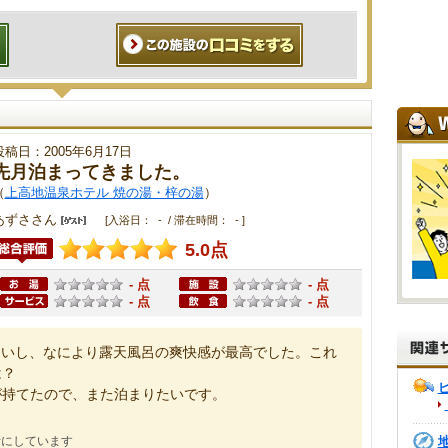
投稿日：2005年6月17日
先月泊まってきました。
（
上高地温泉ホテル 焼の湯・梓の湯
）
あずささん
[入浴日： - / 滞在時間： - ]
5.0点
- 点
- 点
- 点
- 点
良いし、なにより露天風呂の爽快感が最高でした。これ
は？
が持てたので、また泊まりたいです。
考にしています