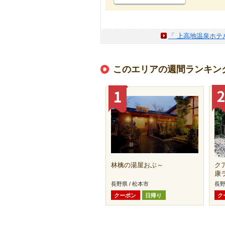
「 上高地温泉ホテ
このエリアの週間ランキン
林檎の湯屋おぶ～
ク
康
長野県 / 松本市
長野
クーポン
日帰り
ク