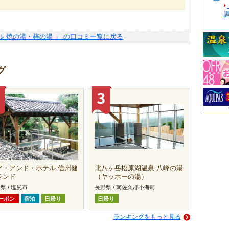
ル 焼の湯・梓の湯 」 の口コミ一覧に戻る
グ
ア・アンド・ホテル 信州健
北八ヶ岳松原湖温泉 八峰の湯
ランド
（ヤッホーの湯）
県 / 塩尻市
長野県 / 南佐久郡小海町
ーポン
宿泊
日帰り
日帰り
ランキングをもっと見る