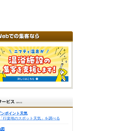
ピンポイント天気
「行楽地のスポット天気」を調べる
地図