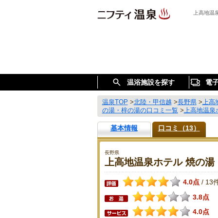
上高地温
温浴施設を探す
電
温泉TOP
>
北陸・甲信越
>
長野県
>
上高
の湯・梓の湯の口コミ一覧
>
上高地温泉
基本情報
口コミ（13）
長野県
上高地温泉ホテル 焼の湯
4.0点
13
/
3.8点
4.0点