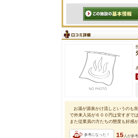
お湯が源泉かけ流しというのも
で外来入浴が６００円は安すぎで
また従業員の方たちの態度も好感
15
参考になった！
人が
参