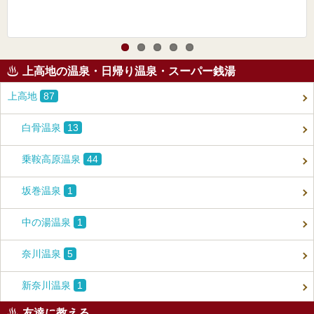
上高地の温泉・日帰り温泉・スーパー銭湯
上高地
87
白骨温泉
13
乗鞍高原温泉
44
坂巻温泉
1
中の湯温泉
1
奈川温泉
5
新奈川温泉
1
友達に教える