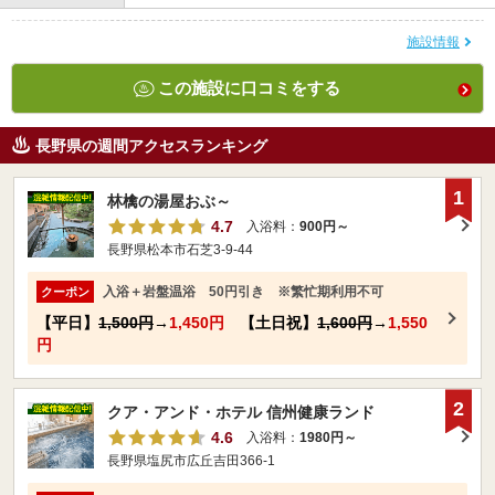
施設情報
この施設に口コミをする
長野県の週間アクセスランキング
1
林檎の湯屋おぶ～
4.7
入浴料：
900円～
長野県松本市石芝3-9-44
入浴＋岩盤温浴 50円引き ※繁忙期利用不可
クーポン
【平日】
1,500円
→
1,450円
【土日祝】
1,600円
→
1,550
円
2
クア・アンド・ホテル 信州健康ランド
4.6
入浴料：
1980円～
長野県塩尻市広丘吉田366-1