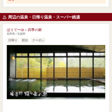
周辺の温泉・日帰り温泉・スーパー銭湯
ほりでーゆ～四季の郷
長野県 / 安曇野
日帰り
宿泊
クーポン