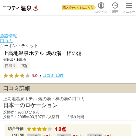
購入済チケットはこちら
ログイン
履歴
メニュー
施設情報
口コミ
クーポン・チケット
上高地温泉ホテル 焼の湯・梓の湯
長野県 / 上高地
日帰り
宿泊
4.0
/
口コミ 13件
口コミ詳細
上高地温泉ホテル 焼の湯・梓の湯の口コミ
日本一のロケーション
投稿者：あびびびさん
投稿日：2005年03月07日 / 入浴日： - / 滞在時間： -
総合評価
4.0点
項目別