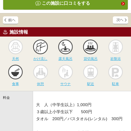
この施設に口コミをする
施設情報
天然
かけ流し
露天風呂
貸切風呂
岩
天然
かけ流し
露天風呂
貸切風呂
岩盤浴
食事
休憩
サウナ
駅近
駐
食事
休憩
サウナ
駅近
駐車
料金
大 人（中学生以上）1,000円
３歳以上小学生以下 500円
タオル 200円／バスタオル(レンタル) 300円