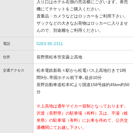
入り口はホテル右側の売店横にございます。券売
機にてチケットをご購入ください。
貴重品・カメラなどはロッカーをご利用下さい。
ザックなどの大きなお荷物はロッカーに入りませ
んので、別途棚をご利用ください。
0263-95-2311
電話
長野県松本市安曇上高地
住所
松本電鉄新島々駅から松電バス上高地行きで1時
交通アクセス
間9分､帝国ホテル前下車､徒歩10分
長野自動車道松本ICより国道158号線約45km約50
分
※上高地は通年マイカー規制となっております。
沢渡（長野県）の駐車場（有料）又は、平湯（岐
阜県）の駐車場（有料）にお車を停めて、公共交
通機関にてお越し下さい。