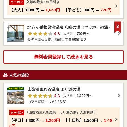
入館料最大330円引き
クーポン
【大人】
1,980円
→
1,650円
【子ども】
990円
→
770円
3
北八ヶ岳松原湖温泉 八峰の湯（ヤッホーの湯）
4.3
入浴料：
700円～
長野県南佐久郡小海町大字豊里5918-2
無料会員登録して続きを見る
人気の施設
山梨泊まれる温泉 より道の湯
4.6
入浴料：
1,300円
〜
山梨県都留市つる1-13-31
『山梨泊まれる温泉 より道の湯』入浴料割引
クーポン
【平日】
1,300円
→
1,200円
【土日祝】
1,500円
→
1,40
0円