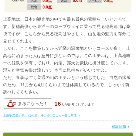
0.0点
0.0点
0.0点
お湯
施設
サービス
0.0点
飲食
上高地は、日本の観光地の中でも最も景色の素晴らしいところで
す。新穂高側から東洋一のロープウェイに乗って見る穂高連邦は豪
快ですが、こちらから見る穂高はやさしく、山岳地の魅力を存分に
見せてくれます。
しかし、ここを散策してから近隣の温泉地というコースが多く、上
高地に泊まった人は意外に少ないのでは。このホテルは、上高地唯
一の源泉を保有しており、内湯、露天と豪快に掛け流しています。
澄んだ空気も掛け流しで、本当に気持ちがいいですよ。
ただ、食事はごく普通の山のホテルという感じでした。自然の猛威
のため、11月から4月くらいまでは休業しているので、しっかり前
調べしてください。
16
参考になった！
人が
参考にしています
上高地温泉ホテル 焼の湯・梓の湯の口コミ一覧に戻る
>
施設情報