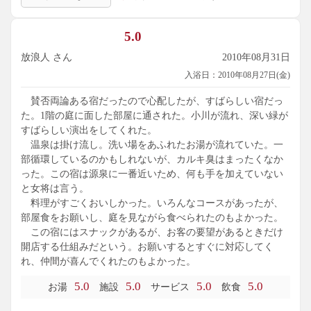
投入」と記載あり。しかし、塩素臭さは全く感じられず、肌
触りも上々。露天の岩には温泉成分もこびりついており、成
5.0
分の濃さもなかなかのもの。
二つの露天ぶろは端の方でつながっており、ちょっと混浴っ
放浪人 さん
2010年08月31日
ぽい雰囲気もあります。といっても、つながっている部分は
入浴日：2010年08月27日(金)
かなり狭いうえに竹柵がしてあるので、お子様がいききする
のが関の山ですので、混浴が不安な方も心配無用です。
賛否両論ある宿だったので心配したが、すばらしい宿だっ
料理は味もお味も見た目も及第点。あえていうと、囲炉裏つ
た。1階の庭に面した部屋に通された。小川が流れ、深い緑が
きの食事処は足が伸ばせないので、掘り炬燵みたいになって
すばらしい演出をしてくれた。
いると嬉しかったかも。また、囲炉裏は炭火ではなく、ガス
温泉は掛け流し。洗い場をあふれたお湯が流れていた。一
なのも少し残念です。炭火にすると、手間暇もお金もかかる
部循環しているのかもしれないが、カルキ臭はまったくなか
でしょうから、しょうがないんでしょうが・・・
った。この宿は源泉に一番近いため、何も手を加えていない
お庭は大きくはないのですが、かなり荘厳でいい感じです。
と女将は言う。
是非、散策をおすすめします。
料理がすごくおいしかった。いろんなコースがあったが、
部屋に着いた際のお茶菓子は抹茶のお菓子と栃餅と牛蒡煎餅
部屋食をお願いし、庭を見ながら食べられたのもよかった。
の３種類も用意されているのもグッドです。
この宿にはスナックがあるが、お客の要望があるときだけ
多くの部屋が川を挟んで大通りに面しているので、窓を開け
開店する仕組みだという。お願いするとすぐに対応してく
るとたしかに車の通行が少し気になったりするかもしれませ
れ、仲間が喜んでくれたのもよかった。
んね。私が泊ったのは、中庭に面している部屋だったのです
5.0
5.0
5.0
5.0
お湯
施設
サービス
飲食
が、こちらも車の通行の音は少し聞こえますが、全然気にな
らないレベルでした。