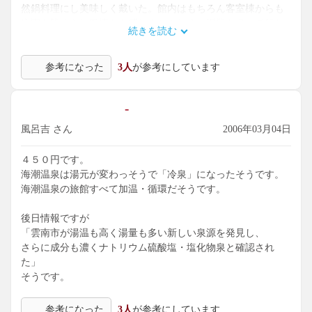
然鍋料理にし美味しく戴いた。館内はもちろん客室棟からも
庭園を眺められ風情をも感じさせられる。湯質を求めて行か
続きを読む
れる人は一度宿に電話し現在の温泉形態を確認された方が良
いだろう。私も年内には久しぶりに訪れてみようと思う良宿
参考になった
3人
が参考にしています
であり海潮温泉である。
-
風呂吉 さん
2006年03月04日
４５０円です。
海潮温泉は湯元が変わっそうで「冷泉」になったそうです。
海潮温泉の旅館すべて加温・循環だそうです。
後日情報ですが
「雲南市が湯温も高く湯量も多い新しい泉源を発見し、
さらに成分も濃くナトリウム硫酸塩・塩化物泉と確認され
た」
そうです。
参考になった
3人
が参考にしています