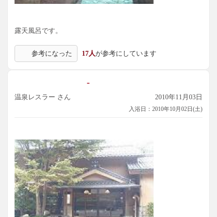
外観からして敷居が高そうでしたが、館内は木のぬくもりを
感じる和風の落ち着いた旅館。湯使いに厳しくなければ、評
価も５点でしょう。一度泊まって、食事も是非味わってみた
露天風呂です。
い宿です。
参考になった
17人
が参考にしています
主な成分: ﾘﾁｳﾑｲｵﾝ0.2mg、ﾅﾄﾘｳﾑｲｵﾝ228mg、ﾏｸﾞﾈｼｳﾑｲｵﾝ0.5m
g、ｶﾙｼｳﾑｲｵﾝ30.8mg、ｽﾄﾛﾝﾁｳﾑｲｵﾝ0.8mg、ﾌｯ化物ｲｵﾝ3.3mg、塩
化物ｲｵﾝ90.6mg、臭化物ｲｵﾝ0.3mg、硫酸ｲｵﾝ385mg、炭酸水素ｲ
-
ｵﾝ91.5mg、ﾒﾀｹｲ酸48.4mg、ﾒﾀﾎｳ酸1.5mg、遊離二酸化炭素1.8
温泉レスラー さん
2010年11月03日
mg、成分総計0.89g
入浴日：2010年10月02日(土)