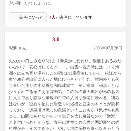
営が難しいでしょうね。
参考になった
4人
が参考にしています
3.0
彩夢 さん
2006年07月28日
先の方の口こみ通り6月より新泉源に変わり、湯量もあるみた
いなので一安心はしてるが・・。出雲へ観光時には、よく海
潮へは立ち寄り湯をしこの宿には1度宿泊している。松江から
車で30分程山間に入った地にひっそりと佇む。館内外とも落
ち着いた造りの小綺麗な和風建築で、良い意味「秘湯」とは
少々ずれてる感のある雰囲気。この宿の露天風呂が私のお気
に入りであり静寂な環境の中での入浴は旅情に浸れる。凄み
はないが、巨石を配した岩造りの浴槽と庭園の木々とが調和
しており、源泉掛け流しの良湯ということもあり気持ちも高
まる。山間にありながら少々塩分を含む泉質なので「海潮」
と名付けられたそうな。食事は客室での会席と囲炉裏での鍋
料理がチョイスできるが、やはり地の産物を食べなきゃと当