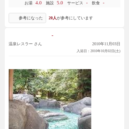
4.0
5.0
-
-
お湯
施設
サービス
飲食
する浴感です。循環・消毒ありですが、塩素臭は気になりま
せん。かなりオーバーフローしているので、循環・かけ流し
参考になった
20人
が参考にしています
併用でしょうか。湯口の湯を口に含むも、無味無臭でした。
続いて、外の露天風呂へ。こちらは、半屋根付で巨石を配し
-
た造り。広くて趣もあり、これぞ日本旅館の露天風呂という
べき姿です。囲まれており遠くを見渡せるわけではありませ
温泉レスラー さん
2010年11月03日
んが、古木と苔むした巨石を眺めつつ、貸切状態でまったり
入浴日：2010年10月02日(土)
できました。
一度服を着て、次に男湯と女湯の間にある「家族風呂」へ。
空いていれば、予約無しで無料で入れます。棚に籐籠が並ぶ
脱衣場には、貸し小タオルはありますが、ドライヤー無し。
階段を下りた地下に浴室があり、左側に1人分のシャワー付カ
ランがある洗い場。アメニティもあります。
右側に3人サイズのタイル張り石枠内湯があり、こちらも湯温
は41℃位。先程の「宝樹の湯」と同じ源泉ですが、こちらは
加温あり・かけ流しです。壁の岩を島根県に見立てて配置し
ているところは、遊び心もあって楽しめました。