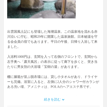
出雲国風土記にも登場した海潮温泉。この温泉地を流れる赤
川沿いに佇む、昭和29年に開業した温泉旅館。日本秘湯を守
る会会員の宿でもあります。平日の午後、日帰り入浴して来
ました。
入浴料1000円は、玄関を入って右側のフロントで。玄関から
左手奥へ「露天風呂」の表示に従って廊下を歩くと、突き当
たりに男女別の大浴場「宝樹の湯」があります。
棚に籐籠が並ぶ脱衣場には、貸し小タオルがあり、ドライヤ
ーも完備。浴室に入ると、左側に2人分のシャワー付カランが
ある洗い場。アメニティは、POLAのヘアエステ系です。
5人サイズの内湯と、25人サイズの露天風呂が繋がった岩風呂
続きを読む
があり、無色透明の単純温泉（源泉名: 海潮温泉）が満ちてい
ます。泉温42.4℃を、加温ありで41℃位で供給。肌がスベスベ