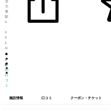
雲
大
東
駅
4
.
0
0
k
m
★
4
1
★
.
1
★
0
件
★
の
★
口
コ
ミ
施設情報
口コミ
クーポン・チケット