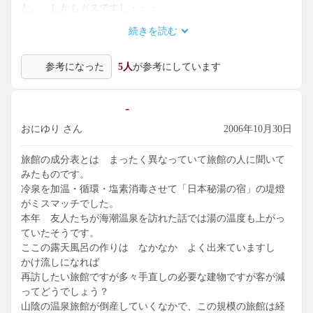
た。。しかもガスですし・・・
続きを読む
個人的な評価となりますが、宿泊料金は12,000円前後が妥当
だと思います。
参考になった
5人
が参考にしています
-
おにゆり さん
2006年10月30日
旅館の成分表とは まったく異なっていて旅館の人に聞いて
みたものです。
冷泉を加温・循環・塩素消毒させて「日本秘湯の宿」の堤燈
がミスマッチでした。
本年 友人たちが海潮温泉を訪れた話では湯の温度も上がっ
ていたそうです。
ここの露天風呂の作りは なかなか よく出来ていますし
かけ流しになれば
再訪したい旅館ですが多々手直しの必要な建物ですが客が減
ってどうでしょう？
山陰の温泉旅館が倒産していくなかで、この規模の旅館は経