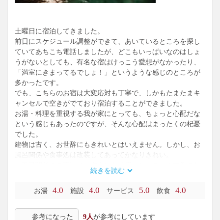
土曜日に宿泊してきました。
前日にスケジュール調整ができて、あいているところを探し
ていてあちこち電話しましたが、どこもいっぱいなのはしょ
うがないとしても、有名な宿はけっこう愛想がなかったり、
「満室にきまってるでしょ！」というような感じのところが
多かったです。
でも、こちらのお宿は大変応対も丁寧で、しかもたまたまキ
ャンセルで空きがでており宿泊することができました。
お湯・料理を重視する我が家にとっても、ちょっと心配だな
という感じもあったのですが、そんな心配はまったくの杞憂
でした。
建物は古く、お世辞にもきれいとはいえません。しかし、お
風呂関係や食事処は改装してあってかなりきれい。
お風呂関係での不満は、夕方に女性用になっている左側のお
続きを読む
風呂にはトイレが脱衣所内にあるのに、右側の夕方が男性用
になっているお風呂は、脱衣所を出ないとトイレがないのが
4.0
4.0
5.0
4.0
お湯
施設
サービス
飲食
不便かなと思いました。
お湯は、地下の貸し切り家族風呂以外の（上記の２つの）お
参考になった
9人
が参考にしています
風呂の成分分析表の最下部に「加温・循環ろ過・塩素系薬剤