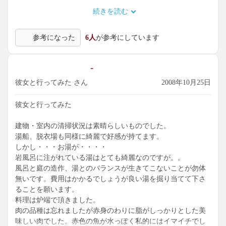
続きを読む
個人的な評価となりますが、宿泊料金は12,000円前後が妥当
だと思います。
参考になった
6人
が参考にしています
-
彼女と行ってみた さん
2008年10月25日
彼女と行ってみた
建物・室内の清掃状況は素晴らしいものでした。
湯船、脱衣場も同様に綺麗で好感が持てます。
しかし・・・お湯が・・・・
岩風呂に注がれている湯はとても綺麗なのですが。。
風呂と庭の造作、湯とのバランスが生きてこないことが勿体
無いです。費用はかかるでしょうが良い湯を掘り当てて下さ
ることを願います。
料理は炉端で頂きました。
肉の品種は忘れましたが赤身のわりに脂がしっかりとした美
味しい肉でした。赤色の魚が水っぽく私的にはイマイチでし