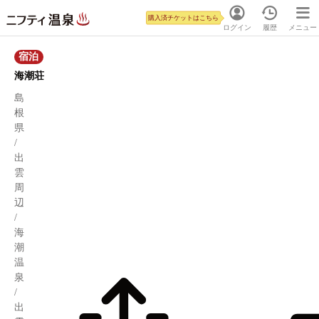
購入済チケットはこちら
ログイン
履歴
メニュー
宿泊
海潮荘
島
根
県
/
出
雲
周
辺
/
海
潮
温
泉
/
出