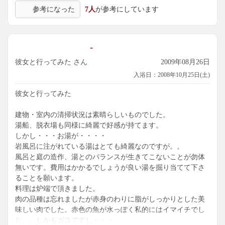
おそらくは２代目の方とかだと思うのですが、フロントにい
参考になった
7人
が参考にしています
らっしゃった男性従業員はこれぞサービス業従事者の鏡とい
うくらいによい方でした。われわれがチェックアウト後に石
見銀山に行くことを告げるとパンフレットやその他の情報な
-
どをすぐにご用意して下さりました。さりげない気配りに感
謝感激でした。
彼女と行ってみた さん
2009年08月26日
ちなみに脱衣所にはタオルがたくさん積んであり、てぶらで
入浴日：2008年10月25日(土)
お風呂にいけるのもよかったです。
彼女と行ってみた
建物・室内の清掃状況は素晴らしいものでした。
湯船、脱衣場も同様に綺麗で好感が持てます。
しかし・・・お湯が・・・・
岩風呂に注がれている湯はとても綺麗なのですが。。
風呂と庭の造作、湯とのバランスが生きてこないことが勿体
無いです。費用はかかるでしょうが良い湯を掘り当てて下さ
ることを願います。
料理は炉端で頂きました。
肉の品種は忘れましたが赤身のわりに脂がしっかりとした美
味しい肉でした。赤色の魚が水っぽく私的にはイマイチでし
た。。しかもガスですし・・・