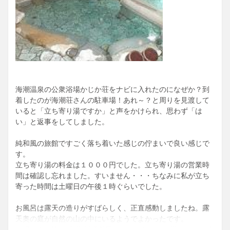
海潮温泉の公衆浴場かじか荘をナビに入れたのになぜか？到
着したのが海潮荘さんの駐車場！あれ～？と周りを見渡して
いると「立ち寄り湯ですか」と声をかけられ、思わず「は
い」と返事をしてしました。
純和風の旅館ですごく落ち着いた感じの佇まいで良い感じで
す。
立ち寄り湯の料金は１０００円でした。立ち寄り湯の営業時
間は確認し忘れました。すいません・・・ちなみに私が立ち
寄った時間は土曜日の午後１時ぐらいでした。
お風呂は露天の造りがすばらしく、正直感動しましたね。露
天奥の庭が自然の山の中にいるようでよかったです。
お湯は掛け流し･加温循環併用じゃないかな？と思います。消