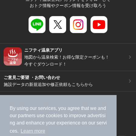
おトク情報やクーポン情報を受け取ろう
ニフティ温泉アプリ
地図から温泉検索！お得な限定クーポンも！
今すぐダウンロード！
ご意見ご要望 ・お問い合わせ
施設データの新規追加や修正依頼もこちらから
スマートフォン
/
PC
加盟店募集（資料請求）
広告出稿のご案内
By using our services, you agree that we and
利用規約
ライフスタイルMEMBERS+規約
our
partners
use cookies to improve advertisi
ng and enhance your experience on our servi
特定商取引法に基づく表記
ヘルプ
採用情報
ces.
Learn more
運営会社
個人情報保護ポリシー