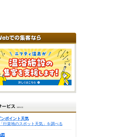
ピンポイント天気
「行楽地のスポット天気」を調べる
地図