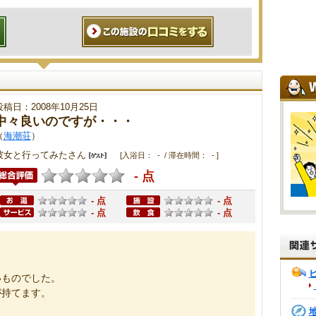
投稿日：2008年10月25日
中々良いのですが・・・
（
海潮荘
）
彼女と行ってみたさん
[入浴日： - / 滞在時間： - ]
- 点
- 点
- 点
- 点
- 点
いものでした。
が持てます。