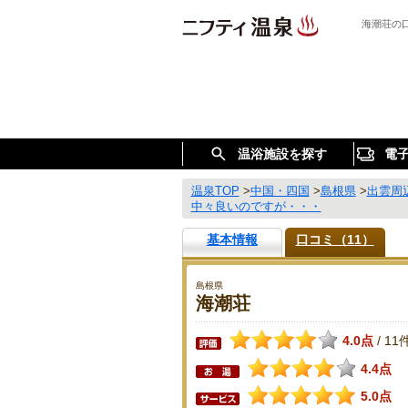
海潮荘の
温浴施設を探す
電
温泉TOP
>
中国・四国
>
島根県
>
出雲周
中々良いのですが・・・
基本情報
口コミ（11）
島根県
海潮荘
4.0点
11
/
4.4点
5.0点