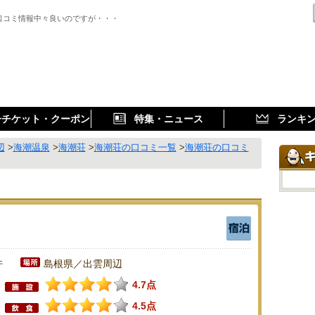
口コミ情報中々良いのですが・・・
子チケット・クーポン
特集・ニュース
ランキ
辺
>
海潮温泉
>
海潮荘
>
海潮荘の口コミ一覧
>
海潮荘の口コミ
件
島根県／出雲周辺
4.7点
4.5点