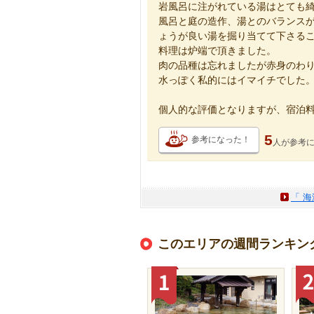
岩風呂に注がれている湯はとても
風呂と庭の造作、湯とのバランス
ょうが良い湯を掘り当てて下さる
料理は炉端で頂きました。
肉の品種は忘れましたが赤身のわ
水っぽく私的にはイマイチでした
個人的な評価となりますが、宿泊料金
5
参考になった！
人が
参考
「 
このエリアの週間ランキン