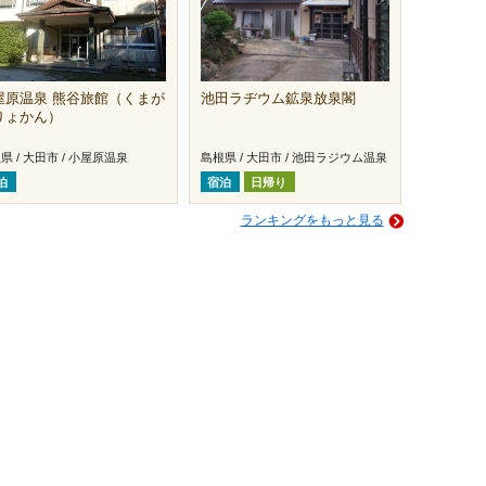
屋原温泉 熊谷旅館（くまが
池田ラヂウム鉱泉放泉閣
りょかん）
県 / 大田市 / 小屋原温泉
島根県 / 大田市 / 池田ラジウム温泉
泊
宿泊
日帰り
ランキングをもっと見る