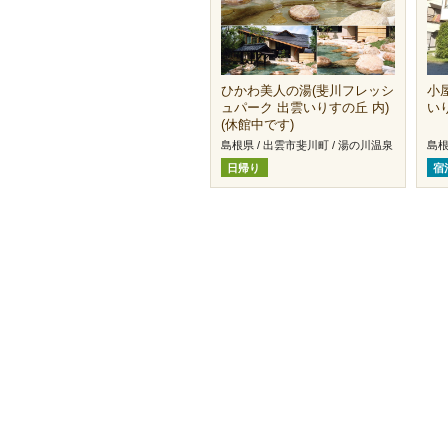
ひかわ美人の湯(斐川フレッシ
小
ュパーク 出雲いりすの丘 内)
い
(休館中です)
島根県 / 出雲市斐川町 / 湯の川温泉
島根
日帰り
宿