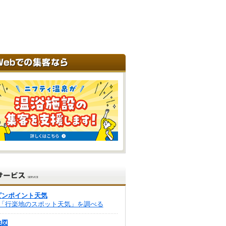
ピンポイント天気
「行楽地のスポット天気」を調べる
地図