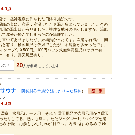
4.0点
設で、昼神温泉に作られた日帰り施設です。
湯船の奥に、寝湯，座湯，打たせ湯と集まっていました。その
泉用の湯出口が有りました。複雑な成分の味がしますが、湯船
して成分が飛んでしまったのか無味でした。
と書いてありましたが、結構熱かったです。壷湯は石風呂，陶
呂と有り、檜葉風呂は低温でしたが、不純物が多かったです。
ィソープ付き500円。100円バック式無料貴重品ロッカー有
ヤー有り、露天風呂有り。
20
った！
人が
参考にしています
日
サウナ
（
阿智村公営施設 湯ったり～な昼神
）
4.0点
 満室、水風呂は 一人用、それも 露天風呂の壺風呂用か？露天
ゆったりしてる。熱くも無い。ただジャグジー用の パイプを湯
め 邪魔、お湯も 少し汚れが 目立つ。内風呂は ぬるめで ゆ