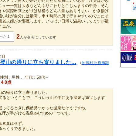
レストラン何人か居たがだんだん満員に近いお客，注文はかき
ニュー一覧は大きなどんぶりにわりとこじんまりの中身，そん
きや実際出来上がりは結構うどんの量もありうまい，かき揚げ
濃い味が自分には最高，車１時間の所で行きやすいのでまたそ
活老夫婦がお邪魔します。いっぱい日帰り温泉いってますが最
７点か。
2
った！
人が
参考にしています
1日
登山の帰りに立ち寄りました…
（
阿智村公営施設
）
性別：男性 、年代：50代～
4.0点
山の帰りに立ち寄りました。
してるということで、こういう山の中にある温泉は重宝します。
掘ってるときに偶然見つかった温泉だそうですね。
光庁が手がける温泉♨️むすめの一つです。
塩素臭はせず。
ゆっくりできました。