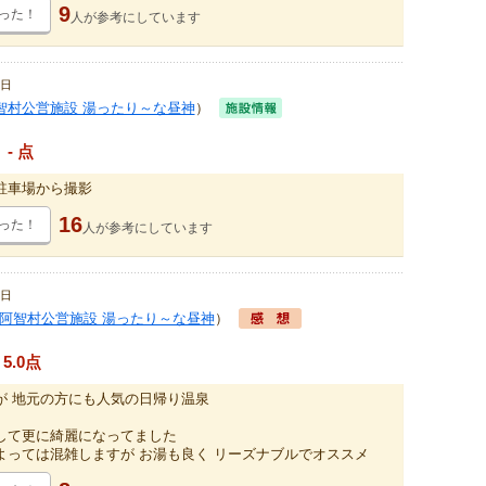
9
った！
人が
参考にしています
0日
智村公営施設 湯ったり～な昼神
）
- 点
駐車場から撮影
16
った！
人が
参考にしています
2日
阿智村公営施設 湯ったり～な昼神
）
5.0点
が 地元の方にも人気の日帰り温泉
して更に綺麗になってました
よっては混雑しますが お湯も良く リーズナブルでオススメ