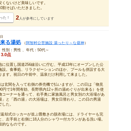
安くないけど美味しいです。
10割そばいただきました。
2
った！
人が
参考にしています
3日
来る湯処
（
阿智村公営施設 湯ったり～な昼神
）
、性別：男性 、年代：50代～
3.0点
地に位置し国道256線沿いに佇む、平成13年にオープンした公
施設。食事処、リラクゼーションのほか、プールも併設する大
ります。祝日の午前中、温泉だけ利用して来ました。
0円は玄関を入って右側の券売機で払いますが、この日は「物見
00円で1年間有効、長野県内12ヶ所の湯めぐりが出来る）を使
物コーナーを通って、右手奥に家族風呂と男女別の大浴場があ
湯」と「西の湯」の大浴場は、男女日替わり。この日の男湯
でした。
0円返却式ロッカーが並ぶ畳敷きの脱衣場には、ドライヤーも完
と、左手前と右側に18人分のシャワー付カランがある洗い場。
般的なものです。