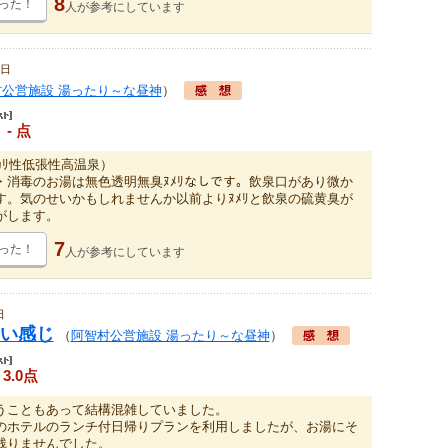
8
った！
人が
参考にしています
9日
公営施設 湯ったり～な昼神
）
- 点
ｶﾘ性低張性高温泉）
・消毒のお湯は無色透明無臭ﾇﾒﾘなしです。飲泉口があり微か
す。気のせいかもしれませんか以前よりﾇﾒﾘと飲泉の硫黄臭が
がします。
7
った！
人が
参考にしています
日
い感じ
（
阿智村公営施設 湯ったり～な昼神
）
3.0点
うこともあって結構混雑していました。
のホテルのランチ付日帰りプランを利用しましたが、お湯にそ
残りませんでした。