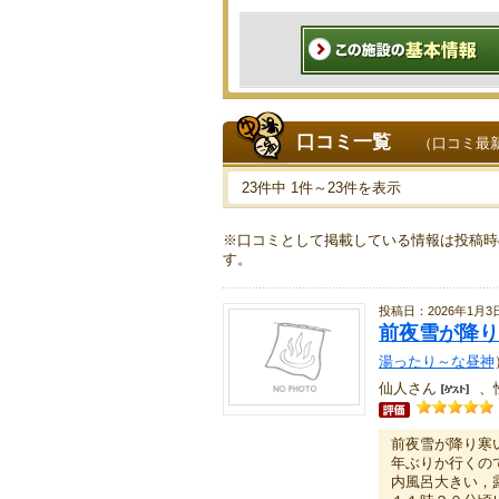
口コミ一覧
（口コミ最
23件中 1件～23件を表示
※口コミとして掲載している情報は投稿時
す。
投稿日：2026年1月3
前夜雪が降り
湯ったり～な昼神
仙人さん
、
前夜雪が降り寒
年ぶりか行くの
内風呂大きい，