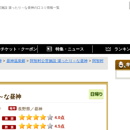
営施設 湯ったり～な昼神の口コミ情報一覧
子チケット・クーポン
特集・ニュース
ランキ
神
>
昼神温泉郷
>
阿智村公営施設 湯ったり～な昼神
>
阿智村
～な昼神
件
長野県／昼神
4.0点
4.5点