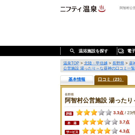
阿智村公
温浴施設を探す
電
温泉TOP
>
北陸・甲信越
>
長野県
>
昼
公営施設 湯ったり～な昼神の口コミ一覧
基本情報
口コミ（23）
長野県
阿智村公営施設 湯ったり
3.3点
23
/
3.7点
4.3点