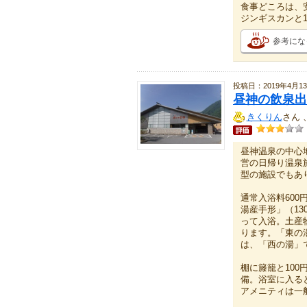
食事どころは、
ジンギスカンと
参考にな
投稿日：2019年4月1
昼神の飲泉出
きくりん
さん 
昼神温泉の中心
営の日帰り温泉
型の施設でもあ
通常入浴料60
湯産手形」（13
って入浴。土産
ります。「東の
は、「西の湯」
棚に籐籠と10
備。浴室に入る
アメニティは一