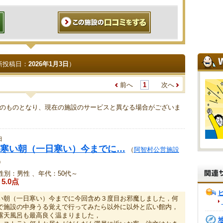
新投稿日：
2026年1月3日
）
前へ
1
次へ
のものとなり、現在の施設のサービスと異なる場合がございま
日
寒い朝（一日寒い）今までに…
（
阿智村公営施設
）
性別：男性 、年代：50代～
5.0点
い朝（一日寒い）今までに今回含め３度目お邪魔しました，何
で施設の中身うる覚えで行ってみたら以外に以外と広い館内，
露天風呂も最高良く温まりました，