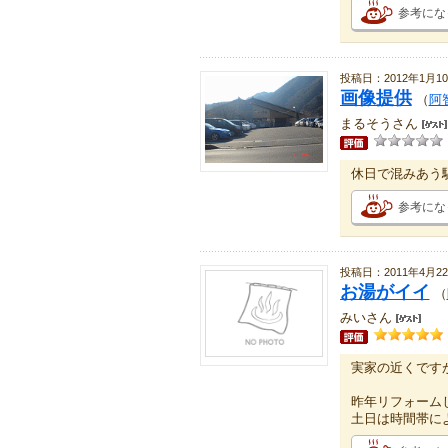
参考にな
投稿日：2012年1月1
画像提供
（
阿
まるそうさん
休日で混みあう
参考にな
投稿日：2011年4月2
お湯がイイ
（
みいさん
実家の近くです
昨年リフォーム
土日は時間帯に