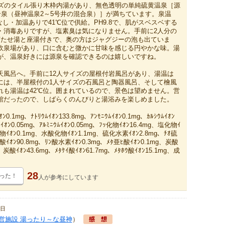
イズのタイル張り木枠内湯があり、無色透明の単純硫黄温泉［源
合泉（昼神温泉2～5号井の混合泉）］が満ちています。泉温
水なし・加温ありで41℃位で供給。PH9.8で、肌がスベスベする
・消毒ありですが、塩素臭は気になりません。手前に2人分の
打たせ湯と座湯付きで、奥の方はジャグジーの泡も出ていま
飲泉場があり、口に含むと微かに甘味を感じる円やかな味。湯
が、温泉好きには源泉を確認できるのは嬉しいですね。
天風呂へ。手前に12人サイズの屋根付岩風呂があり、湯温は
奥には、半屋根付の1人サイズの石風呂と陶器風呂、そして檜風
れも湯温は42℃位。囲まれているので、景色は望めません。営
館だったので、しばらくのんびりと湯浴みを楽しめました。
ﾝ0.1mg、ﾅﾄﾘｳﾑｲｵﾝ133.8mg、ｱﾝﾓﾆｳﾑｲｵﾝ0.1mg、ｶﾙｼｳﾑｲｵﾝ
ﾑｲｵﾝ0.05mg、ｱﾙﾐﾆｳﾑｲｵﾝ0.05mg、ﾌｯ化物ｲｵﾝ16.4mg、塩化物ｲ
化物ｲｵﾝ0.1mg、水酸化物ｲｵﾝ1.1mg、硫化水素ｲｵﾝ2.8mg、ﾁｵ硫
酸ｲｵﾝ90.8mg、ﾘﾝ酸水素ｲｵﾝ0.3mg、ﾒﾀ亜ﾋ酸ｲｵﾝ0.1mg、炭酸
、炭酸ｲｵﾝ43.6mg、ﾒﾀｹｲ酸ｲｵﾝ61.7mg、ﾒﾀﾎｳ酸ｲｵﾝ15.1mg、成
28
った！
人が
参考にしています
5日
営施設 湯ったり～な昼神
）