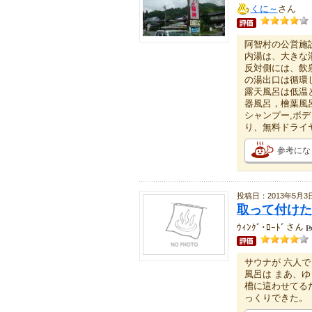
くに～
さん
阿智村の公営施
内湯は、大きな
反対側には、飲
の湯出口は循環
露天風呂は低温
器風呂，檜葉風
シャンプー,ボデ
り、無料ドライ
参考にな
投稿日：2013年5月3
取って付けた
ｳｨﾝｸﾞ･ﾛｰﾄﾞさん
サウナが 六人で
風呂は まあ、
槽に這わせてるた
っくりできた。