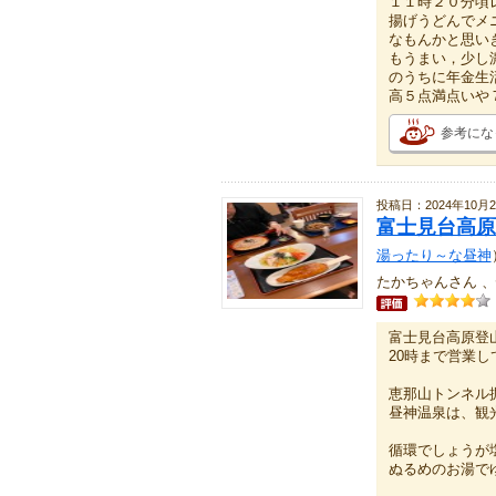
１１時２０分頃
揚げうどんでメ
なもんかと思い
もうまい，少し
のうちに年金生
高５点満点いや
参考にな
投稿日：2024年10月2
富士見台高原
湯ったり～な昼神
たかちゃんさん 、
富士見台高原登
20時まで営業
恵那山トンネル
昼神温泉は、観
循環でしょうが
ぬるめのお湯で