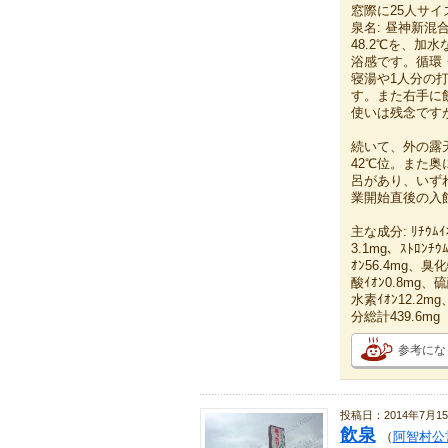
窓際に25人サ
泉名: 昼神新混
48.2℃を、加
浴感です。循環
寝湯や1人分の
す。また右手に
使いは残念です
続いて、外の露
42℃位。また
呂があり、いず
業開始直後の入
主な成分: ﾘﾁｳﾑｲｵ
3.1mg、ｽﾄﾛﾝﾁｳ
ｵﾝ56.4mg、臭
酸ｲｵﾝ0.8mg、硫
水素ｲｵﾝ12.2mg
分総計439.6mg
参考にな
投稿日：2014年7月1
飲泉
（
阿智村公