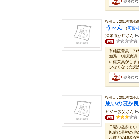
参考にな
投稿日：2010年9月2
う～ん
（
阿智村
温泉依存症さん
単純硫黄泉（ｱﾙ
加温・循環濾過
に硫黄臭がしま
少なくなった気
参考にな
投稿日：2010年2月6
思いのほか良
ビジー親父さん
日曜の昼前とい
以前に昼神の他
れほどの印象が