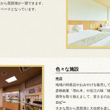
屋から琵琶湖が一望できます。
スペースとなっています。
色々な施設
売店
地域の特産品やおみやげを販売し
彦根銘菓「埋れ木」や近江の味「
酒等を取り揃えまして、皆さまの
ロビー
大きな窓から琵琶湖と大自然を楽