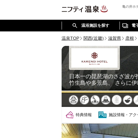
亀の井ホ
温浴施設を探す
電
温泉TOP
関西(近畿)
滋賀県
彦根
日本一の琵琶湖のさざ波が
竹生島や多景島、 さらに
天然
かけ流し
露天風呂
貸切風呂
岩盤浴
食
特典情報
施設情報・アク