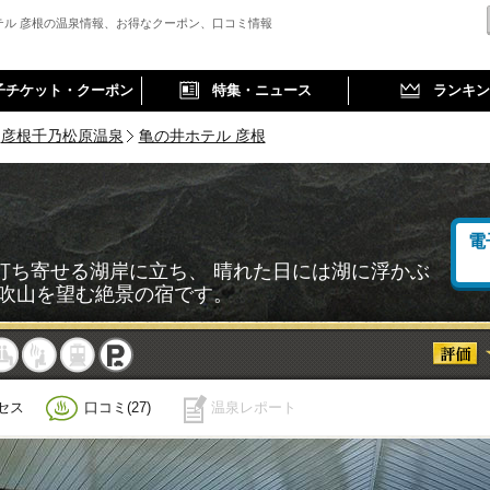
テル 彦根の温泉情報、お得なクーポン、口コミ情報
子チケット・クーポン
特集・ニュース
ランキン
彦根千乃松原温泉
亀の井ホテル 彦根
電
打ち寄せる湖岸に立ち、 晴れた日には湖に浮かぶ
伊吹山を望む絶景の宿です。
事
休憩
サウナ
駅近
駐車
セス
口コミ(27)
温泉レポート