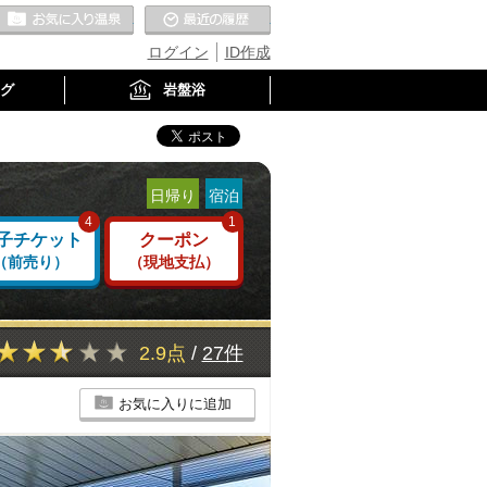
お気に入りの温泉
最近の履歴
ログイン
ID作成
グ
岩盤浴
日帰り
宿泊
4
1
子チケット
クーポン
（前売り）
（現地支払）
2.9点
/
27件
お気に入りに追加