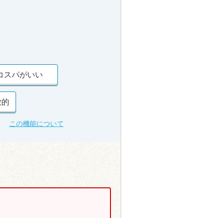
コスパがいい
放的
この機能について