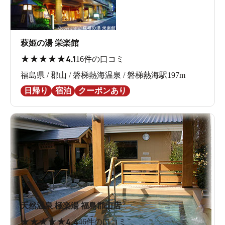
萩姫の湯 栄楽館
★
★
★
★
★
4.1
16件の口コミ
福島県 / 郡山 / 磐梯熱海温泉 / 磐梯熱海駅197m
日帰り
宿泊
クーポンあり
天然温泉 極楽湯 福島郡山店
★
★
★
★
★
4.4
46件の口コミ