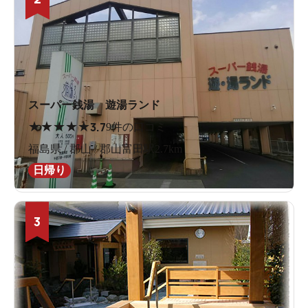
スーパー銭湯 遊湯ランド
★
★
★
★
★
3.7
9件の口コミ
福島県 / 郡山 / 郡山富田駅2.7km
日帰り
3