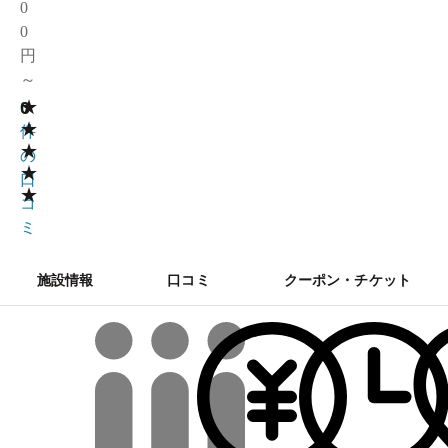
0
0
円
～
★
0
0
★
件
★
の
★
口
★
コ
ミ
施設情報
口コミ
クーポン・チケット