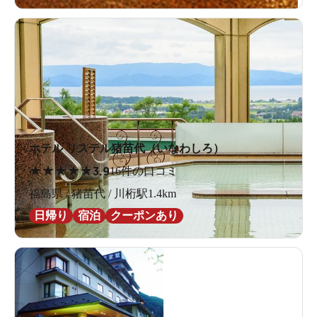
ホテル リステル猪苗代（いなわしろ）
★
★
★
★
★
3.9
16件の口コミ
福島県 / 猪苗代 / 川桁駅1.4km
日帰り
宿泊
クーポンあり