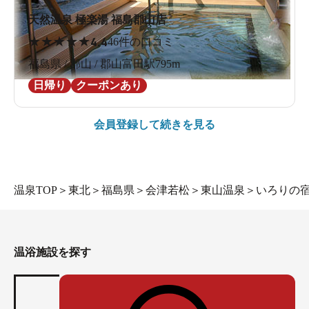
天然温泉 極楽湯 福島郡山店
★
★
★
★
★
4.4
46件の口コミ
福島県 / 郡山 / 郡山富田駅795m
日帰り
クーポンあり
会員登録して続きを見る
温泉TOP
＞
東北
＞
福島県
＞
会津若松
＞
東山温泉
＞
いろりの
温浴施設を探す