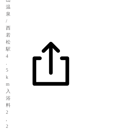
温
泉
/
西
若
松
駅
4
.
5
k
m
入
浴
料
2
,
2