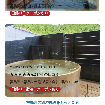
福島県 / 郡山 / 郡山富田駅795m
日帰り
クーポンあり
YUMORI ONSEN HOSTEL
★
★
★
★
★
4.2
14件の口コミ
福島県 / 福島 / 土湯温泉 / 金谷川駅11.3km
日帰り
宿泊
クーポンあり
福島県の
温浴施設をもっと見る