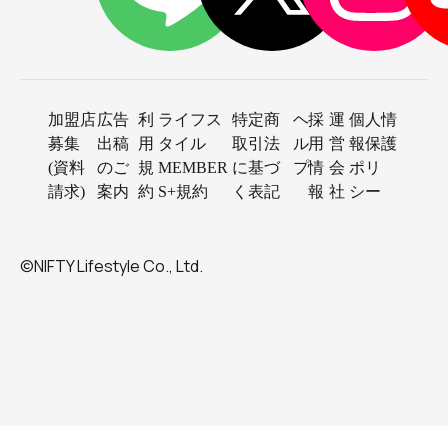
加盟店
広告
利
ライフス
特定商
ヘ
採
運
個人情
募集
出稿
用
タイル
取引法
ル
用
営
報保護
(資料
のご
規
MEMBER
に基づ
プ
情
会
ポリ
請求)
案内
約
S+規約
く表記
報
社
シー
©NIFTY Lifestyle Co., Ltd.