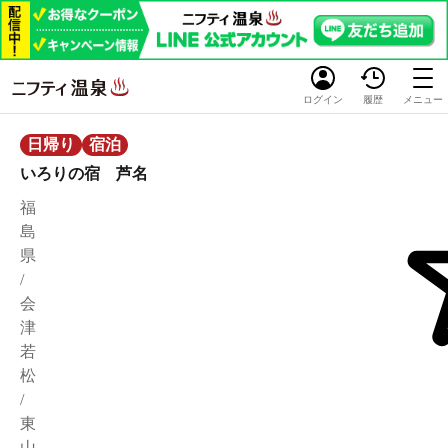
ログイン
履歴
メニュー
日帰り
宿泊
いろりの宿 芦名
福
島
県
/
会
津
若
松
/
東
山