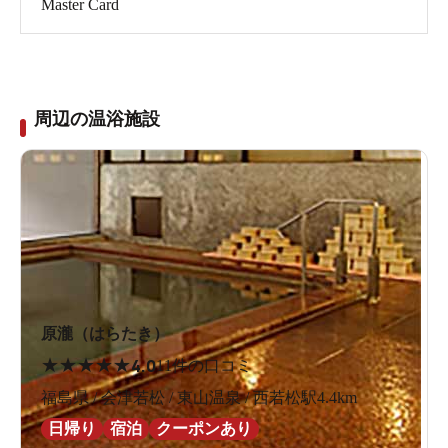
Master Card
周辺の温浴施設
原瀧（はらたき）
★
★
★
★
★
4.0
11件の口コミ
福島県 / 会津若松 / 東山温泉 / 西若松駅4.4km
日帰り
宿泊
クーポンあり