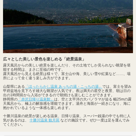
広々とした美しい景色を楽しめる「絶景温泉」
露天風呂からの美しい絶景を楽しんだり、その土地でしか見られない眺望を堪
能する時間は、まさに至福の時です。
露天風呂から見える絶景は様々で、富士山や海、美しい雪や紅葉など……、場
所によって全く違う楽しみ方ができます。
山梨県にある
「ほったらかし温泉 あっちの湯・こっちの湯」
では、富士を望み
甲府盆地を見下ろす雄大な眺望が人気です。夜は満天の星空と夜景、朝は日の
出の1時間前から入浴ができるので朝焼けも楽しむことができます。
静岡県の
「赤沢日帰り温泉館」
は、空と太平洋の大パノラマが迫る 幅25mの露
天風呂から、極上の解放感を堪能できます。湯舟と海面が一続きになり、海に
抱かれているような一体感も楽しめます。
十勝川温泉の絶景が楽しめる温泉、日帰り温泉、スーパー銭湯の中でも特に人
気があるのは、
十勝川温泉 観月苑
などの施設です。ぜひ一度は足を運んでみ
てください。