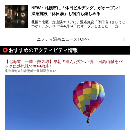
としてその名を聞いたことがある方も多いでしょう。観光色
豊かな登別温泉とは対照的な存在で、今も湯治場的な要素が
NEW：札幌市に「休日ビルヂング」がオープン！
残る閑静な温泉地です。
温浴施設「休日湯」も宿泊も楽しめる
今回、四半世紀以上に渡り全国の温泉を巡り続ける筆者が現
札幌市南区・定山渓エリアに、温浴施設「休日湯（きゅうじ
地体験し、カルルス温泉をご紹介。温泉地の概要や泉質解説
つゆ）」が、2025年4月24日にオープンしました！ 定山
をはじめ、日帰り入浴可能な全３施設の紹介・周辺観光・ア
渓の新たなランドマーク「休日ビルヂング」として誕生した
クセスまで徹底紹介します！
この施設は、温泉・サウナの「休日湯」・ラウンジの「THE
LOUNGE DAYOF」・グルメ「休日洋麺店」・ホテル「エク
ニフティ温泉ニュースTOPへ
スクラメーションホテル」で構成された、まさに大人の癒し
空間。
おすすめのアクティビティ情報
今回は、そんな「休日ビルヂング」の魅力を5つのポイント
からご紹介します。
【北海道・十勝・熱気球】早朝の澄んだ空へ上昇！日高山脈をバ
ックに熱気球で空中散歩♪
北海道河東郡音更町十勝川温泉南12－1