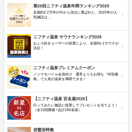
第20回ニフティ温泉年間ランキング2025
全国約2.2万件の中から頂点に選ばれた、2025年の人
気施設は…
ニフティ温泉 サウナランキング2026
おふろ好きユーザーの投票により、全国No.1サウナが
決定！
ニフティ温泉プレミアムクーポン
ノジマモバイル会員向け 通常よりもお得な「特別価
格」で人気の温泉を満喫できる！
【ニフティ温泉 百名湯2026】
行ってみたい施設に投票してプレゼントを当てよう！
（全10回開催 / 合計260名様）
岩盤浴特集