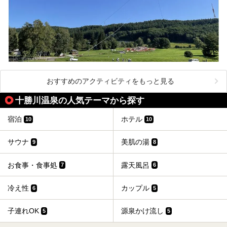
おすすめのアクティビティをもっと見る
十勝川温泉の人気テーマから探す
宿泊
ホテル
10
10
サウナ
美肌の湯
9
8
お食事・食事処
露天風呂
7
6
冷え性
カップル
6
5
子連れOK
源泉かけ流し
5
5