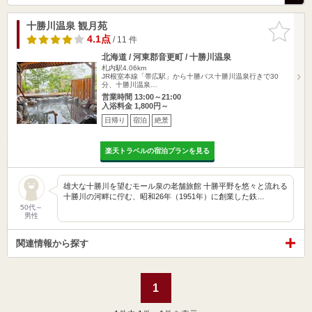
十勝川温泉 観月苑
お気に入
りに追加
4.1点
/ 11 件
北海道 / 河東郡音更町 / 十勝川温泉
札内駅4.06km
JR根室本線「帯広駅」から十勝バス十勝川温泉行きで30
分、十勝川温泉…
営業時間 13:00～21:00
入浴料金 1,800円～
日帰り
宿泊
絶景
楽天トラベルの宿泊プランを見る
雄大な十勝川を望むモール泉の老舗旅館 十勝平野を悠々と流れる
十勝川の河畔に佇む、昭和26年（1951年）に創業した鉄…
50代～
男性
関連情報から探す
1