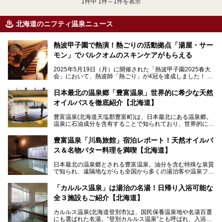
1
件中 1件～1件を表示
北海道のニフティ温泉ニュース
熱波甲子園で熱演！熱ごりの活動拠点「湯屋・サー
モン」でバルクオムのスキンケアがもらえる
2025年5月19日（月）に開催された「熱波甲子園2025春大
会」において、熱波師「熱ごり」が4冠を達成しました！
このたび、バルクオム賞の受賞を記念して、熱ごりさんの活
動拠点である北海道の銭湯「湯屋・サーモン」にて、メンズ
日本最北の温泉郷「豊富温泉」世界的に希少な天然
スキンケアブランド バルクオムの「ONE DAY KIT」を数量
オイルバスを徹底紹介【北海道】
限定でプレゼントいたします。
老若男女問わず、多くの方にご体験いただける製品ですの
豊富温泉(北海道天塩郡豊富町)は、日本最北にある温泉郷。
で、ぜひお試しください。※6月13日配布開始、なくなり次
温泉に石油成分を含有することで知られており、世界的にも
第終了
大変希少な泉質です。また、油分が乾癬やアトピー性皮膚炎
に特効があると言われ、遠隔地ながらも全国から湯治・療養
───
豊富温泉「川島旅館」宿泊レポート！天然オイルバ
目的で多くの人々が訪れます。
提供元：株式会社バルクオム【PR】
ス＆名物バター料理を満喫【北海道】
この記事は株式会社バルクオム商品のPR記事です。
今回、四半世紀以上に渡り全国の温泉を巡り続ける筆者が現
日本最北の温泉郷とされる豊富温泉。油分を含む特殊な泉質
地体験し、独自の視点で豊富温泉の“天然オイルバス”をレポ
で知られ、遠隔地ながらも全国から多くの湯治客や温泉ファ
ート。温泉地概要や日帰り入浴施設をはじめ、宿泊施設・ア
ンが訪れる地です。
クセスまで徹底紹介します！
「カルルス温泉」は湯治の名湯！日帰り入浴可能な
「川島旅館」は、豊富温泉の開湯当初から営業する老舗旅
全３施設もご紹介【北海道】
館。とりわけ温泉の良さと名物のバター料理に定評があり、
口コミの評判も非常に高い宿。今回は筆者自ら宿泊し、自慢
カルルス温泉(北海道登別市)は、国民保養温泉地や名湯百選
の温泉や料理をはじめ、パブリックスペース・客室など宿の
にも選ばれた名湯。“登別カルルス温泉”とも呼ばれ、入浴剤
全貌を徹底的にご紹介します！