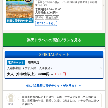
【お車をご利用の場合】 〇一般道利用 那覇空港より那覇
東バイパス…
営業時間 6:30～23:00
入浴料金 2,000円～
日帰り
宿泊
絶景
電子チケットあり
楽天トラベルの宿泊プランを見る
期間限定
電子チケット
入浴料割引（タオル付 入湯税込）
大人（中学生以上）
2200円
→
1600円
他にも2種類の電子チケットがあります
南城市佐敷の丘の上に建つ、スポーツや温泉を楽しめる休暇施
設。日曜日の午後、日帰り入浴して来ました。ホテル手前に建つ
温泉棟の…
匿名