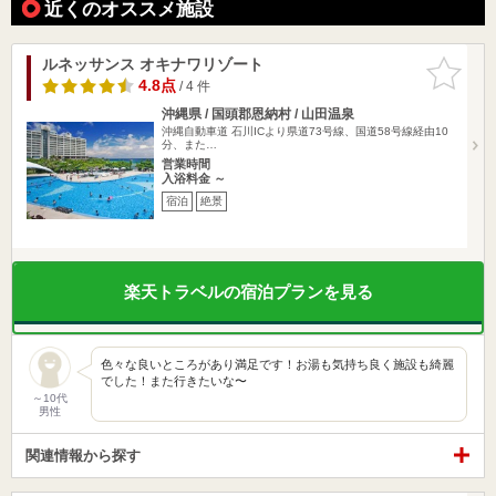
近くのオススメ施設
ルネッサンス オキナワリゾート
お気に入
りに追加
4.8点
/ 4 件
沖縄県 / 国頭郡恩納村 / 山田温泉
沖縄自動車道 石川ICより県道73号線、国道58号線経由10
分、また…
営業時間
入浴料金 ～
宿泊
絶景
楽天トラベルの宿泊プランを見る
色々な良いところがあり満足です！お湯も気持ち良く施設も綺麗
でした！また行きたいな〜
～10代
男性
関連情報から探す