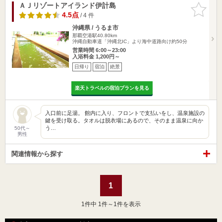
ＡＪリゾートアイランド伊計島
お気に入
りに追加
4.5点
/ 4 件
沖縄県 / うるま市
那覇空港駅40.80km
沖縄自動車道「沖縄北IC」より海中道路向け約50分
営業時間 6:00～23:00
入浴料金 1,200円～
日帰り
宿泊
絶景
楽天トラベルの宿泊プランを見る
入口前に足湯。 館内に入り、フロントで支払いをし、温泉施設の
鍵を受け取る。タオルは脱衣場にあるので、そのまま温泉に向か
う…
50代～
男性
関連情報から探す
1
1
件中 1件～1件を表示