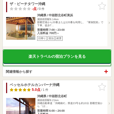
ザ・ビーチタワー沖縄
お気に入
りに追加
-点
/ 0 件
沖縄県 / 中頭郡北谷町美浜
浦添前田駅8.14km
那覇空港から20番または120番を利用し、『軍病院前』で
下車、徒歩7…
営業時間 7:00～23:00
入浴料金 700円～
日帰り
宿泊
絶景
楽天トラベルの宿泊プランを見る
関連情報から探す
ベッセルホテルカンパーナ沖縄
お気に入
りに追加
5.0点
/ 1 件
沖縄県 / 中頭郡北谷町
浦添前田駅8.21km
沖縄自動車道「沖縄南IC」県道23号を約10分 那覇空港か
ら「12…
営業時間 6:00～24:00
入浴料金 ～