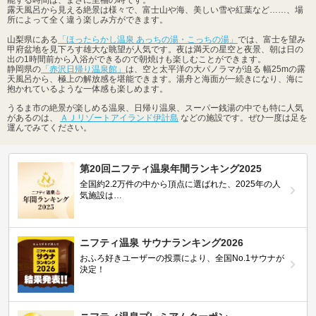
露天風呂から見える絶景は様々で、富士山や海、美しい雪や紅葉など……、場
所によって全く違う楽しみ方ができます。
山梨県にある
「ほったらかし温泉 あっちの湯・こっちの湯」
では、富士を望み
甲府盆地を見下ろす雄大な眺望が人気です。夜は満天の星空と夜景、朝は日の
出の1時間前から入浴ができるので朝焼けも楽しむことができます。
静岡県の
「赤沢日帰り温泉館」
は、空と太平洋の大パノラマが迫る 幅25mの露
天風呂から、極上の解放感を堪能できます。湯舟と海面が一続きになり、海に
抱かれているような一体感も楽しめます。
うるま市の絶景が楽しめる温泉、日帰り温泉、スーパー銭湯の中でも特に人気
があるのは、
ＡＪリゾートアイランド伊計島
などの施設です。ぜひ一度は足を
運んでみてください。
第20回ニフティ温泉年間ランキング2025
全国約2.2万件の中から頂点に選ばれた、2025年の人
気施設は…
ニフティ温泉 サウナランキング2026
おふろ好きユーザーの投票により、全国No.1サウナが
決定！