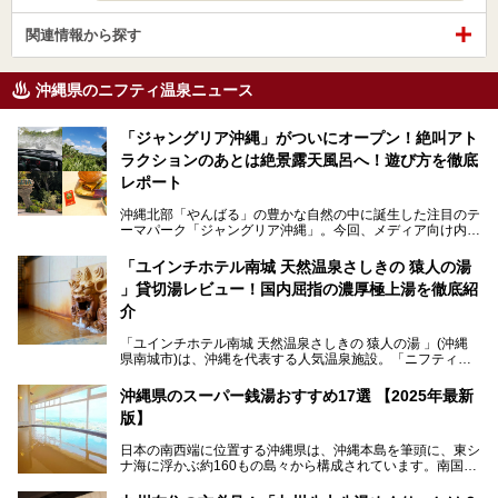
関連情報から探す
沖縄県のニフティ温泉ニュース
「ジャングリア沖縄」がついにオープン！絶叫アト
ラクションのあとは絶景露天風呂へ！遊び方を徹底
レポート
沖縄北部「やんばる」の豊かな自然の中に誕生した注目のテ
ーマパーク「ジャングリア沖縄」。今回、メディア向け内覧
会に参加する機会をいただきました！この記事では、ジャン
グリアの全貌をお届けすべく、見どころや料金、アクセス方
「ユインチホテル南城 天然温泉さしきの 猿人の湯
法まで徹底解説していきます。
」貸切湯レビュー！国内屈指の濃厚極上湯を徹底紹
介
「ユインチホテル南城 天然温泉さしきの 猿人の湯 」(沖縄
県南城市)は、沖縄を代表する人気温泉施設。「ニフティ温
泉 年間ランキング 2024」の九州・沖縄エリア総合にて第1
位を獲得し、平日・土日にかかわらず多くの常連客や温泉フ
沖縄県のスーパー銭湯おすすめ17選 【2025年最新
ァンが訪れます。
版】
とりわけ貸切湯はお湯の良さに定評があり、コアな温泉ファ
日本の南西端に位置する沖縄県は、沖縄本島を筆頭に、東シ
ンに注目される存在。今回は貸切湯にスポットを当て、その
ナ海に浮かぶ約160もの島々から構成されています。南国な
魅力を徹底解説します。
らではの温暖な気候、カラフルな魚が泳ぐ美しい海、手付か
ずの豊かな自然、独自の歴史や文化など、多くの人を惹きつ