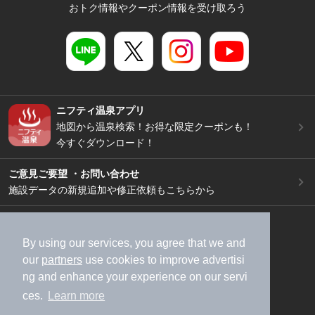
おトク情報やクーポン情報を受け取ろう
ニフティ温泉アプリ
地図から温泉検索！お得な限定クーポンも！
今すぐダウンロード！
ご意見ご要望 ・お問い合わせ
施設データの新規追加や修正依頼もこちらから
スマートフォン
/
PC
加盟店募集（資料請求）
広告出稿のご案内
By using our services, you agree that we and
our
partners
use cookies to improve advertisi
利用規約
ライフスタイルMEMBERS+規約
ng and enhance your experience on our servi
特定商取引法に基づく表記
ヘルプ
採用情報
ces.
Learn more
運営会社
個人情報保護ポリシー