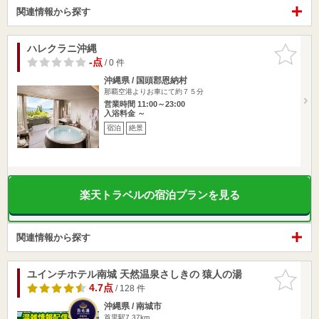
関連情報から探す
ハレクラニ沖縄
お気に入
りに追加
-点
/ 0 件
沖縄県 / 国頭郡恩納村
那覇空港よりお車にて約７５分
営業時間 11:00～23:00
入浴料金 ～
宿泊
絶景
楽天トラベルの宿泊プランを見る
関連情報から探す
ユインチホテル南城 天然温泉さしきの 猿人の湯
お気に入
りに追加
4.7点
/ 128 件
沖縄県 / 南城市
首里駅7.37km