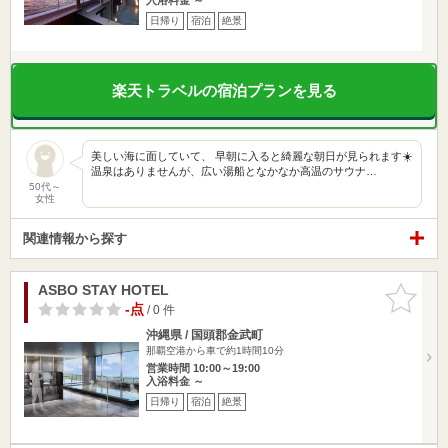
日帰り
宿泊
絶景
楽天トラベルの宿泊プランを見る
美しい海に面していて、 早朝に入ると綺麗な朝日が見られます☀️
温泉はありませんが、広い湯船となかなか高温のサウナ…
50代～
女性
関連情報から探す
ASBO STAY HOTEL
お気に入
りに追加
-点
/ 0 件
沖縄県 / 国頭郡金武町
那覇空港から車で約1時間10分
営業時間 10:00～19:00
入浴料金 ～
日帰り
宿泊
絶景