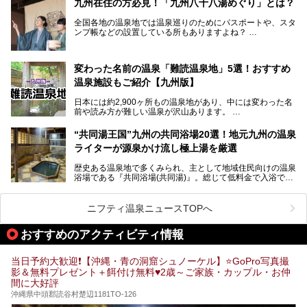
九州在住の方必見！「九州八十八湯めぐり」とは？
けてやまない魅力あふれる観光県です。
全国各地の温泉地では温泉巡りのためにパスポートや、スタ
そんな沖縄県のスーパー銭湯には、ホテル併設などリゾート
ンプ帳などの設置している所もありますよね？
と同時に楽しめる施設が多くあります。日帰りでも旅行気分
その中でも九州には、九州各県の有名な温泉地を巡るための
を味わえる、沖縄のスーパー銭湯をご紹介します。
「九州八十八湯めぐり」があるんです。
九州を回って歩くのはなかなか大変ですが、九州で温泉好き
変わった名前の温泉「難読温泉地」5選！おすすめ
な方ならぜひ参加してみたいスタンプラリーでしょう。
温泉施設もご紹介【九州版】
日本には約2,900ヶ所もの温泉地があり、中には変わった名
前や読み方が難しい温泉が沢山あります。
そこで日本各地にある「難読温泉地」を、地域ごとにクイズ
“共同湯王国”九州の共同浴場20選！地元九州の温泉
形式でご紹介。第５回目(最終回)である今回は、九州地方の
ライターが源泉かけ流し極上湯を厳選
難読温泉地をピックアップしました。
また、各温泉地のおすすめ温泉施設も併せてご紹介します。
歴史ある温泉地で多くみられ、主として地域住民向けの温泉
浴場である『共同浴場(共同湯)』。総じて低料金で入浴で
いくつ読めるか、ぜひチャレンジしてみて下さいね！
き、観光的側面よりも生活のためのお風呂の要素が強い点が
特徴です。
共同浴場は全国各地の温泉地にありますが、特に九州地方は
ニフティ温泉ニュースTOPへ
共同湯文化が古くから発展し、質・量ともに大変充実。九州
は“共同湯王国”といっても決して過言では無いでしょう。
おすすめのアクティビティ情報
今回は地元在住の九州の温泉ライターである筆者が過去入浴
した中から、源泉かけ流しと泉質の良さにこだわって九州の
共同浴場を20施設厳選。入浴マナーを守りながら、ぜひ湯
当日予約大歓迎❗【沖縄・青の洞窟シュノーケル】⭐GoPro写真撮
めぐりの参考にされてみて下さい！
影＆無料プレゼント＋餌付け無料♥️2歳～ご家族・カップル・お仲
間に大好評
沖縄県中頭郡読谷村楚辺1181TO-126