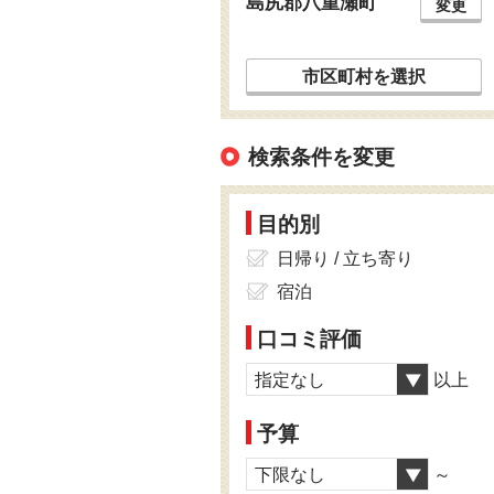
島尻郡八重瀬町
変更
市区町村を選択
検索条件を変更
目的別
日帰り / 立ち寄り
宿泊
口コミ評価
指定なし
以上
予算
下限なし
～