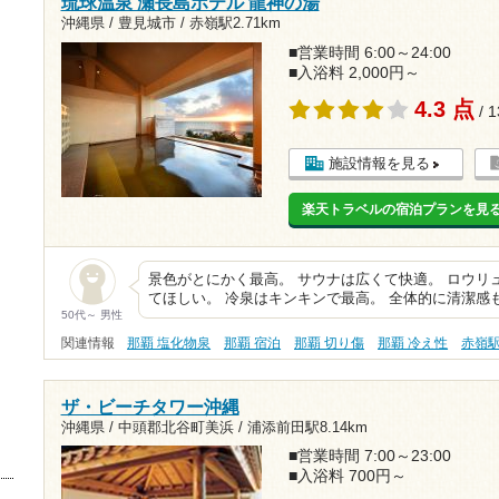
琉球温泉 瀬長島ホテル 龍神の湯
沖縄県 / 豊見城市 /
赤嶺駅2.71km
■営業時間 6:00～24:00
■入浴料 2,000円～
4.3 点
/ 
施設情報を見る
楽天トラベルの宿泊プランを見
景色がとにかく最高。 サウナは広くて快適。 ロウリ
てほしい。 冷泉はキンキンで最高。 全体的に清潔感
50代～ 男性
関連情報
那覇 塩化物泉
那覇 宿泊
那覇 切り傷
那覇 冷え性
赤嶺
ザ・ビーチタワー沖縄
沖縄県 / 中頭郡北谷町美浜 /
浦添前田駅8.14km
■営業時間 7:00～23:00
■入浴料 700円～