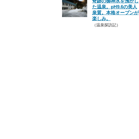
奇跡の御神水を沸かし
た温泉。pH9.6の美人
泉質。本格オープンが
楽しみ。
（温泉探訪記）