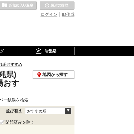
お気に入りの温泉
最近の履歴
ログイン
ID作成
グ
岩盤浴
銭湯おすすめ
縄県)
地図から探す
湯おす
パー銭湯を検索
並び替え
おすすめ順
閉館済みを除く