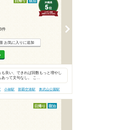
日帰り
宿泊
>
13件
お気に入りに追加
る
ュも良い、できれば回数もっと増やし
もあって文句なし。 こ…
駅
小禄駅
那覇空港駅
奥武山公園駅
日帰り
宿泊