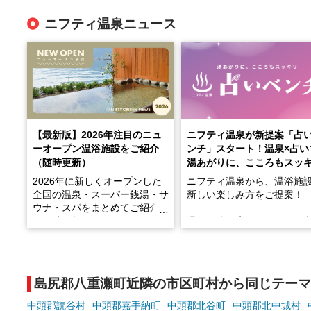
ニフティ温泉ニュース
【最新版】2026年注目のニュ
ニフティ温泉が新提案「占
ーオープン温浴施設をご紹介
ンチ」スタート！温泉×占い
（随時更新）
湯あがりに、こころもスッ
2026年に新しくオープンした
ニフティ温泉から、温浴施
全国の温泉・スーパー銭湯・サ
新しい楽しみ方をご提案！
ウナ・スパをまとめてご紹介！
※随時更新しています
温泉で体を癒したあとに、
でこころもスッキリ──そん
天然温泉や露天風呂、注目のサ
新体験が楽しめる「占いベ
ウナなど、こだわりの魅力がつ
チ」を展開中♨
まったスポットが続々登場して
島尻郡八重瀬町近隣の市区町村から同じテーマ
います。
手相やタロットなど気軽に
現地取材記事もあわせて紹介し
める占いで、“ととのう”お
中頭郡読谷村
中頭郡嘉手納町
中頭郡北谷町
中頭郡北中城村