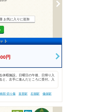
128件
>
お気に入りに追加
る
600円
>
る休暇施設。日曜日の午後、日帰り入
ると、左手に進んだところに受付。入
南部 切り傷
首里駅
石嶺駅
儀保駅