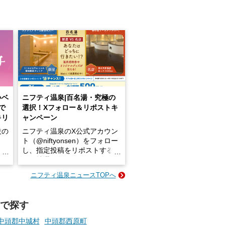
いベ
ニフティ温泉|百名湯・究極の
で
選択！Xフォロー＆リポストキ
キリ
ャンペーン
設の
ニフティ温泉のX公式アカウン
ト（@niftyonsen）をフォロー
し、指定投稿をリポストする
占い
と、抽選で各回26（ふろ）名
な
様（合計260名様）に選べるe-
ニフティ温泉ニュースTOPへ
ン
GIFT500円分をプレゼントい
たします。
で探す
楽し
ふろ
中頭郡中城村
中頭郡西原町