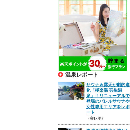
温泉レポート
サウナ＆露天が劇的進
化「極楽湯 羽生温
泉」！リニューアルで
登場のバレルサウナや
女性専用エリアをレポ
ート
（突レポ）