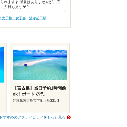
られます☀️ 温泉はありませんが、広
。 夕日も見ながら…
部 女子旅・女子会
浦添前田駅
リ
【宮古島】当日予約1時間前
ok！ボートで行...
沖縄県宮古島市下地上地331-3
おすすめのアクティビティをもっと見る