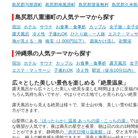
ていますので、気になる施設は
時間を、もっと特別に。
島尻郡与那原町
島尻郡南風原町
島尻郡渡嘉敷村
島尻郡久米島
ぜひチェックして次のおでかけ
先の参考にしてみてください
島尻郡八重瀬町の人気テーマから探す
ね。
宿泊
ホテル
サウナ
お食事・食事処
カップル
女子旅・女子
露天風呂
冷え性
子連れOK
ひとり旅・一人旅
エステ・マッ
海が見える・海
格安（1,000円以下）
源泉かけ流し
岩盤浴
沖縄県の人気テーマから探す
宿泊
ホテル
サウナ
カップル
お食事・食事処
露天風呂
女
エステ・マッサージ
子連れOK
冷え性
駅近（徒歩10分以内）
広々とした美しい景色を楽しめる「絶景温泉」
露天風呂から広々とした美しい絶景を楽しむ時間はまさに至福の
ちろん気持ち良いですが、やはりその土地でしか見られない絶景
露天風呂から見える絶景は様々で、富士山や海、美しい雪や紅葉
方ができます。
山梨県にある
「ほったらかし温泉 あっちの湯・こっちの湯」
で
な眺望が人気です。夜は満天の星空と夜景、朝は日の出の1時間
ことができます。静岡県の
「赤沢日帰り温泉館」
は、空と太平洋
から、極上の解放感を堪能できます。湯舟と海面が一続きになり