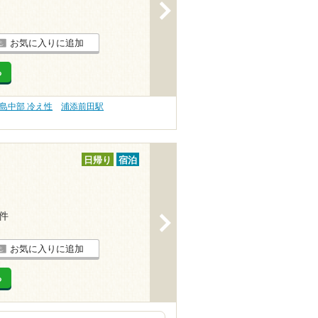
>
お気に入りに追加
る
島中部 冷え性
浦添前田駅
日帰り
宿泊
1件
>
お気に入りに追加
る