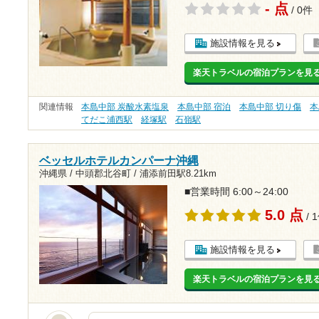
- 点
/ 0件
施設情報を見る
楽天トラベルの宿泊プランを見
関連情報
本島中部 炭酸水素塩泉
本島中部 宿泊
本島中部 切り傷
本
てだこ浦西駅
経塚駅
石嶺駅
ベッセルホテルカンパーナ沖縄
沖縄県 / 中頭郡北谷町 /
浦添前田駅8.21km
■営業時間 6:00～24:00
5.0 点
/ 
施設情報を見る
楽天トラベルの宿泊プランを見