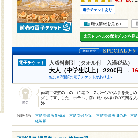
/ 
電子チケットあり
施設情報を見る
楽天トラベルの宿泊プランを見
入浴料割引（タオル付 入湯税込）
電子チケット
大人（中学生以上）
2200円
→
1
他にも2種類の電子チケットがあります
南城市佐敷の丘の上に建つ、スポーツや温泉を楽しめ
浴して来ました。ホテル手前に建つ温泉棟の玄関を入
匿名
浴…
関連情報
本島南部 塩化物泉
本島南部 宿泊
本島南部 美肌の湯
本島
経塚駅