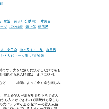
町
会
駅近（徒歩10分以内）
水風呂
サージ
塩化物泉
切り傷
朝風呂
子旅・女子会
海が見える・海
水風呂
ひとり旅・一人旅
塩化物泉
時です。大きな湯舟に浸かるだけでもも
を堪能するあの時間は、まさに格別。
など……、場所によって全く違う楽しみ
は、富士を望み甲府盆地を見下ろす雄大
前から入浴ができるので朝焼けも楽しむ
の大パノラマが迫る 幅25mの露天風呂
、海に抱かれているような一体感も楽し