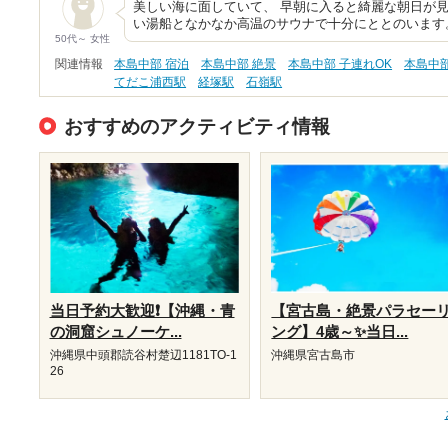
美しい海に面していて、 早朝に入ると綺麗な朝日が見
い湯船となかなか高温のサウナで十分にととのいます
50代～ 女性
関連情報
本島中部 宿泊
本島中部 絶景
本島中部 子連れOK
本島中
てだこ浦西駅
経塚駅
石嶺駅
おすすめのアクティビティ情報
当日予約大歓迎❗【沖縄・青
【宮古島・絶景パラセー
の洞窟シュノーケ...
ング】4歳～✨当日...
沖縄県中頭郡読谷村楚辺1181TO-1
沖縄県宮古島市
26