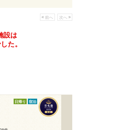
前へ
次へ
施設は
でした。
日帰り
宿泊