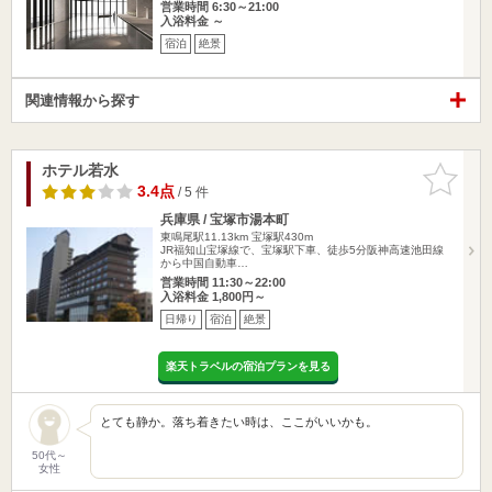
営業時間 6:30～21:00
入浴料金 ～
宿泊
絶景
関連情報から探す
ホテル若水
お気に入
りに追加
3.4点
/ 5 件
兵庫県 / 宝塚市湯本町
東鳴尾駅11.13km
宝塚駅430m
JR福知山宝塚線で、宝塚駅下車、徒歩5分阪神高速池田線
から中国自動車…
営業時間 11:30～22:00
入浴料金 1,800円～
日帰り
宿泊
絶景
楽天トラベルの宿泊プランを見る
とても静か。落ち着きたい時は、ここがいいかも。
50代～
女性