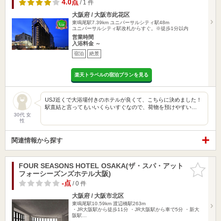
4.0点
/ 1 件
大阪府 / 大阪市此花区
東鳴尾駅7.39km
ユニバーサルシティ駅48m
ユニバーサルシティ駅改札からすぐ。※徒歩1分以内
営業時間
入浴料金 ～
宿泊
絶景
楽天トラベルの宿泊プランを見る
USJ近くで大浴場付きのホテルが良くて、こちらに決めました！
駅直結と言ってもいいくらいすぐなので、荷物を預けやすい…
30代 女
性
関連情報から探す
FOUR SEASONS HOTEL OSAKA(ザ・スパ・アット
お気に入
フォーシーズンズホテル大阪)
りに追加
-点
/ 0 件
大阪府 / 大阪市北区
東鳴尾駅10.59km
渡辺橋駅263m
・JR大阪駅から徒歩11分 ・JR大阪駅から車で5分 ・新大
阪駅…