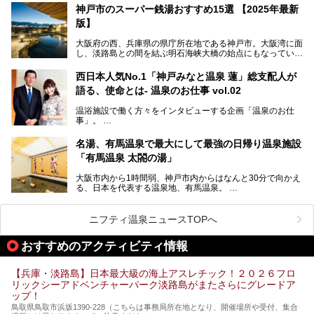
られています。鉄道の駅から温泉街が近く、歩いて回るのに
神戸市のスーパー銭湯おすすめ15選 【2025年最新
ちょうどよい規模で、日帰りでの訪問にもおすすめです。
版】
この記事では、城崎温泉と周辺の見どころから厳選した25
大阪府の西、兵庫県の県庁所在地である神戸市。大阪湾に面
の観光スポットをピックアップ。温泉やご当地グルメなどを
し、淡路島との間を結ぶ明石海峡大橋の始点にもなっていま
盛り込んだ日帰り観光モデルコースも紹介しているので、ぜ
す。古くから港町として栄え、異国情緒の残る異人館街や中
ひ参考にしてくださいね！
華街をはじめ、きらびやかに発展したハーバーランドなど、
西日本人気No.1「神戸みなと温泉 蓮」総支配人が
人気観光スポットもめじろ押しです。
語る、使命とは- 温泉のお仕事 vol.02
そして、温泉好きの視点から見ると、神戸市といえば何とい
っても「有馬温泉」。日本三古湯の一角をなす、歴史ある名
温浴施設で働く方々をインタビューする企画「温泉のお仕
湯です。そのお湯をリーズナブルに体験できる健康ランドや
事」。
スーパー銭湯があったら……。今回はそんな希望に沿う施設
第2弾はニフティ温泉年間ランキング2018で全国総合ランキ
も含め、おすすめのスパ銭をピックアップしてご紹介してい
ング西日本1位、2年連続「ベストオブ宿泊賞」に輝いた
きます！
名湯、有馬温泉で最大にして最強の日帰り温泉施設
「神戸みなと温泉 蓮」の魅力に迫りました！
「有馬温泉 太閤の湯」
大阪市内から1時間弱、神戸市内からはなんと30分で向かえ
る、日本を代表する温泉地、有馬温泉。
そのなかでも最大の規模を誇る「有馬温泉 太閤の湯」は、
有名な「金泉」と「銀泉」に加え、人工のの炭酸泉まで楽し
める、ある意味「最強」ともいえる施設です。
ニフティ温泉ニュースTOPへ
今回は自慢のお湯をメインにその魅力の数々を紹介します！
おすすめのアクティビティ情報
【兵庫・淡路島】日本最大級の海上アスレチック！２０２６フロ
リックシーアドベンチャーパーク淡路島がまたさらにグレードア
ップ！
鳥取県鳥取市浜坂1390‐228（こちらは事務局所在地となり、開催場所や受付、集合