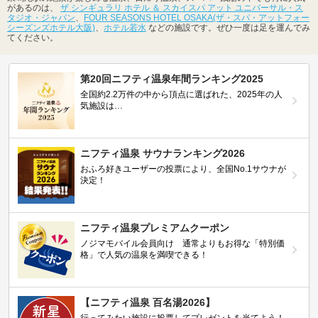
があるのは、
ザ シンギュラリ ホテル ＆ スカイスパ アット ユニバーサル・ス
タジオ・ジャパン
、
FOUR SEASONS HOTEL OSAKA(ザ・スパ・アットフォー
シーズンズホテル大阪)
、
ホテル若水
などの施設です。ぜひ一度は足を運んでみ
てください。
第20回ニフティ温泉年間ランキング2025
全国約2.2万件の中から頂点に選ばれた、2025年の人
気施設は…
ニフティ温泉 サウナランキング2026
おふろ好きユーザーの投票により、全国No.1サウナが
決定！
ニフティ温泉プレミアムクーポン
ノジマモバイル会員向け 通常よりもお得な「特別価
格」で人気の温泉を満喫できる！
【ニフティ温泉 百名湯2026】