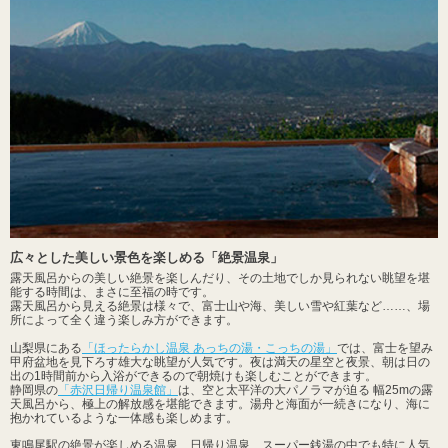
広々とした美しい景色を楽しめる「絶景温泉」
露天風呂からの美しい絶景を楽しんだり、その土地でしか見られない眺望を堪
能する時間は、まさに至福の時です。
露天風呂から見える絶景は様々で、富士山や海、美しい雪や紅葉など……、場
所によって全く違う楽しみ方ができます。
山梨県にある
「ほったらかし温泉 あっちの湯・こっちの湯」
では、富士を望み
甲府盆地を見下ろす雄大な眺望が人気です。夜は満天の星空と夜景、朝は日の
出の1時間前から入浴ができるので朝焼けも楽しむことができます。
静岡県の
「赤沢日帰り温泉館」
は、空と太平洋の大パノラマが迫る 幅25mの露
天風呂から、極上の解放感を堪能できます。湯舟と海面が一続きになり、海に
抱かれているような一体感も楽しめます。
東鳴尾駅の絶景が楽しめる温泉、日帰り温泉、スーパー銭湯の中でも特に人気