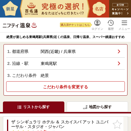
購入済チケットはこちら
ログイン
履歴
メニュー
絶景が楽しめる東鳴尾駅(兵庫県)近くの温泉、日帰り温泉、スーパー銭湯おすすめ
1. 都道府県
関西(近畿) / 兵庫県
2. 沿線・駅
東鳴尾駅
3. こだわり条件
絶景
こだわり条件を変更する
リストから探す
地図から探す
ザ シンギュラリ ホテル ＆ スカイスパ アット ユニバ
お気に入
ーサル・スタジオ・ジャパン
りに追加