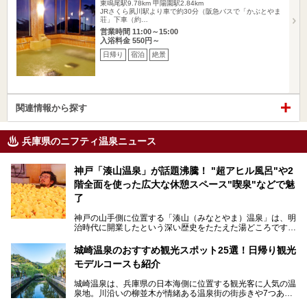
東鳴尾駅9.78km
甲陽園駅2.84km
JRさくら夙川駅より車で約30分（阪急バスで「かぶとやま
荘」下車（約…
営業時間 11:00～15:00
入浴料金 550円～
日帰り
宿泊
絶景
関連情報から探す
兵庫県のニフティ温泉ニュース
神戸「湊山温泉」が話題沸騰！ "超アヒル風呂"や2
階全面を使った広大な休憩スペース"喫泉"などで魅
了
神戸の山手側に位置する「湊山（みなとやま）温泉」は、明
治時代に開業したという深い歴史をたたえた湯どころです。
そんな長寿の温泉が今、話題となっています。理由は湯船い
っぱいに浮かぶアヒルちゃん。さらに、ゆったりくつろげて
城崎温泉のおすすめ観光スポット25選！日帰り観光
コワーキングも可能な休憩スペースも人気に。斬新な企画や
モデルコースも紹介
設備で人々をアッと驚かせる湊山温泉の魅力をリポートしま
す。
城崎温泉は、兵庫県の日本海側に位置する観光客に人気の温
泉地。川沿いの柳並木が情緒ある温泉街の街歩きや7つある
外湯巡り、ロープウェイからの絶景、冬のカニ料理などで知