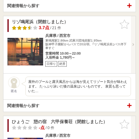
関連情報から探す
リゾ鳴尾浜（閉館しました）
お気に入
りに追加
3.7点
/ 21 件
兵庫県 / 西宮市
東鳴尾駅2.86km
武庫川団地前駅1.95km
阪神甲子園駅からバスで20分弱、｢リゾ鳴尾浜前｣バス停下
車すぐ
営業時間 10:00～22:00
入浴料金 1,780円～
日帰り
絶景
屋外のプールと露天風呂からは海が見えてリゾート気分が味わえ
ます。 たっぷり泳いだ後の温泉はいいものです。 泉質も思って
いた…
匿名
関連情報から探す
ひょうご 憩の宿 六甲保養荘（閉館しました）
お気に入
りに追加
-点
/ 0 件
兵庫県 / 西宮市