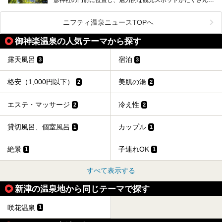
提供元：一般社団法人 雪国観光舎【PR】
ります。
この記事は一般社団法人 雪国観光舎のPRレポート記事で
この記事では、弥彦温泉の宿泊に最適なおすすめ宿や、日帰
ニフティ温泉ニュースTOPへ
す。
り施設、グルメスポット、弥彦の自然を堪能できる観光スポ
ットをご紹介します。初めての弥彦温泉旅行を計画している
御神楽温泉の人気テーマから探す
方に向けて、弥彦温泉の魅力を存分にお伝えしますので、ぜ
ひ参考にしてみてくださいね！
露天風呂
宿泊
3
3
格安（1,000円以下）
美肌の湯
2
2
エステ・マッサージ
冷え性
2
2
貸切風呂、個室風呂
カップル
1
1
絶景
子連れOK
1
1
すべて表示する
新津の温泉地から同じテーマで探す
咲花温泉
1