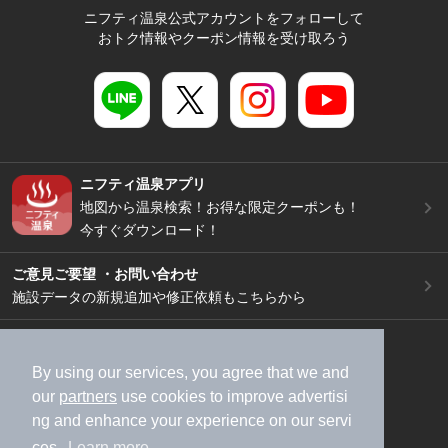
ニフティ温泉公式アカウントをフォローして
おトク情報やクーポン情報を受け取ろう
ニフティ温泉アプリ
地図から温泉検索！お得な限定クーポンも！
今すぐダウンロード！
ご意見ご要望 ・お問い合わせ
施設データの新規追加や修正依頼もこちらから
スマートフォン
/
PC
加盟店募集（資料請求）
広告出稿のご案内
By using our services, you agree that we and
our
partners
use cookies to improve advertisi
利用規約
ライフスタイルMEMBERS+規約
ng and enhance your experience on our servi
特定商取引法に基づく表記
ヘルプ
採用情報
ces.
Learn more