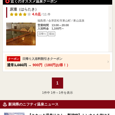
近くのオススメ温泉クーポン
原瀧（はらたき）
4.0点
/ 11 件
福島県 / 会津若松市東山町 / 東山温泉
営業時間 13:00～20:00
入浴料金 1,100円～
日帰り
宿泊
日帰り入浴料割引きクーポン
クーポン
通常
1,080円
→
900円（180円お得！）
1
1
件中 1件～1件を表示
新潟県のニフティ温泉ニュース