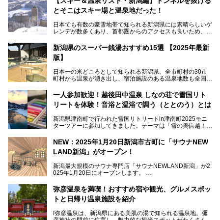
【スキー＆温泉リスト・新潟編】トンネルを抜ける
とそこはスキー場と温泉地だった！
日本でも有数の豪雪地帯で知られる新潟県には素晴らしいゲ
レンデが数多くあり、首都圏からのアクセスも良いため、関
東のスキーヤー＆スノーボーダー御用達となっています。ま
た全域にわたって月岡、赤倉、松之山、燕、妙高、岩室など
新潟県のスーパー銭湯おすすめ15選 【2025年最新
など、古くは文豪にも愛された歴史ある老舗温泉地が多いこ
版】
とで知られています。
今回はスキーヤーやスノーボーダーの“滑り疲れ”を癒やすた
日本一の米どころとして知られる新潟県。全市町村の30市
めに訪れたい、新潟県内にあるスキー場そばの温泉地をまと
町村から温泉が湧き出し、宿泊施設のある温泉地数も全国有
めました。
数で、魅力的な温泉がいっぱいの県でもあります。日帰りで
アフタースキーは温泉で決まりですね！
温泉が利用ができる宿泊施設も多く、スーパー銭湯も多彩な
一人参加歓迎！越後田中温泉 しなの荘で雪国リト
サービスを提供する施設がいろいろ。
リートを体験！音浴と温浴で調う（ととのう）とは
観光やレジャーに温泉を組み合わせれば、旅はさらに充実し
ますね。今回は、新潟県でおすすめのスーパー銭湯をご紹介
新潟県津南町で行われた雪国リトリートin津南町2025モニ
します。
ターツアーに参加してきました。テーマは「雪の奥信越！音
浴と温浴で調うリトリート」。
NEW：2025年1月20日新潟市古町に「サウナNEW
温泉ライターとして「温浴」は頻繁に体験していますが、
LAND新潟」がオープン！
「音浴」とは果たしてどんな体験なのでしょう？とても気に
なります。
新潟最大規模のサウナ専門店「サウナNEWLAND新潟」が2
025年1月20日にオープンします。
古町はかつて港町として栄えていた日本海有数の花街。この
街に再び笑顔と賑わいを取り戻し、新たなランドマークとし
なお、宿泊した温泉は日帰り入浴もできる秘湯「越後田中温
弥彦温泉を満喫！おすすめ宿や観光、グルメスポッ
て地域活性化を目指します。
泉 しなの荘」です。こちらについても詳しく紹介します。
トと日帰り温泉施設を紹介
サウナ室のテーマは「海賊船」‥⁉ ユニークなサウナ室を
含む３つのポイントをご紹介！
───
f弥彦温泉は、新潟県にある美肌の湯で知られる温泉地。彌
彦神社の門前に位置し、魅力的な観光スポットがたくさんあ