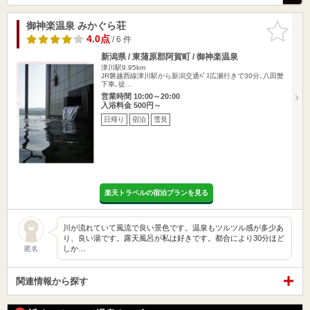
御神楽温泉 みかぐら荘
お気に入
りに追加
4.0点
/ 6 件
新潟県 / 東蒲原郡阿賀町 / 御神楽温泉
津川駅9.95km
JR磐越西線津川駅から新潟交通ﾊﾞｽ広瀬行きで30分､八田蟹
下車､徒…
営業時間 10:00～20:00
入浴料金 500円～
日帰り
宿泊
雪見
楽天トラベルの宿泊プランを見る
川が流れていて風流で良い景色です。温泉もツルツル感が多少あ
り、良い湯です。露天風呂が私は好きです。都合により30分ほど
しか…
匿名
関連情報から探す