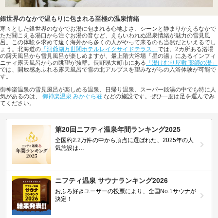
銀世界のなかで温もりに包まれる至極の温泉情緒
寒々とした銀世界のなかでお湯に包まれる心地よさ、シーンと静まりかえるなかで
ただ聞こえる湯口から注ぐお湯の音など、えもいわれぬ温泉情緒が魅力の雪見風
呂。この体験を求めて遠く海外から多くの人がやって来るのも当然だといえるでし
ょう。北海道の
「洞爺湖万世閣ホテルレイクサイドテラス」
では、2カ所ある浴場
の露天風呂から雪見風呂が楽しめますが、最上階大浴場「星の湯」にあるインフィ
ニティ露天風呂からの眺望が抜群。長野県大町市にある
「湯けむり屋敷 薬師の湯」
では、開放感あふれる露天風呂で雪の北アルプスを望みながらの入浴体験が可能で
す。
御神楽温泉の雪見風呂が楽しめる温泉、日帰り温泉、スーパー銭湯の中でも特に人
気があるのは、
御神楽温泉 みかぐら荘
などの施設です。ぜひ一度は足を運んでみ
てください。
第20回ニフティ温泉年間ランキング2025
全国約2.2万件の中から頂点に選ばれた、2025年の人
気施設は…
ニフティ温泉 サウナランキング2026
おふろ好きユーザーの投票により、全国No.1サウナが
決定！