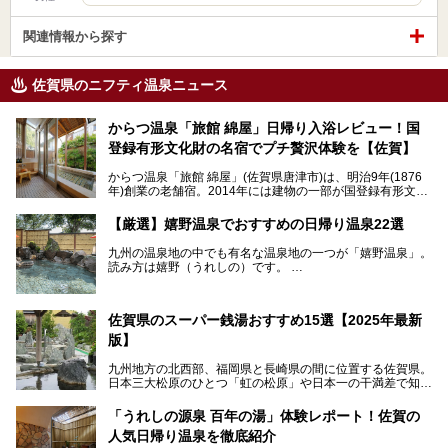
関連情報から探す
佐賀県のニフティ温泉ニュース
からつ温泉「旅館 綿屋」日帰り入浴レビュー！国
登録有形文化財の名宿でプチ贅沢体験を【佐賀】
からつ温泉「旅館 綿屋」(佐賀県唐津市)は、明治9年(1876
年)創業の老舗宿。2014年には建物の一部が国登録有形文化
財に登録され、この地でもとりわけ格式高い宿の一つです。
しかし良質の自家源泉を所有し、日帰り入浴が可能な点はあ
【厳選】嬉野温泉でおすすめの日帰り温泉22選
まり知られていません。近寄りがたいほどの敷居の高いイメ
ージとは反して、実は温かみある接客が特徴の名宿です。
九州の温泉地の中でも有名な温泉地の一つが「嬉野温泉」。
読み方は嬉野（うれしの）です。
文化財のラグジュアリー名宿で、お得にプチ贅沢体験を。今
日本三大美肌の湯で、入ると肌がツルツルスベスベになりま
回は「旅館 綿屋」の日帰り温泉を中心にレビューします！
すよ。
温泉街には特産の嬉野茶がいただけるお茶屋さんがあった
佐賀県のスーパー銭湯おすすめ15選【2025年最新
り、「美肌祈願」ができる豊玉姫神社があったりと見どころ
満載。
版】
温泉も日帰り温泉施設から老舗の旅館までバラエティに富ん
でいて、老若男女、家族からカップルまで満喫できます。
九州地方の北西部、福岡県と長崎県の間に位置する佐賀県。
時間がゆっくりと流れ、観光も楽しめる嬉野温泉、その中で
日本三大松原のひとつ「虹の松原」や日本一の干満差で知ら
も人気の日帰り温泉を紹介します！
れる有明海の干潟、玄界灘に面した棚田などの美しい風景が
泉質はもちろん、施設も充実している所が多く、いくつも回
魅力です。有田焼や伊万里焼、唐津焼などのやきものが盛ん
「うれしの源泉 百年の湯」体験レポート！佐賀の
りたい場所ばかりですよ。
なことでも知られています。
人気日帰り温泉を徹底紹介
佐賀県にはまた、嬉野温泉や武雄温泉を筆頭に数多くの温泉