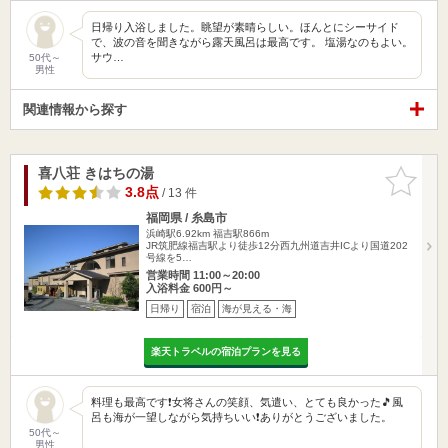
日帰り入浴しました。眺望が素晴らしい。ほんとにシーサイド
で、波の音を聞きながら露天風呂は最高です。 塩湯なのもよい。
サウ…
50代～
男性
関連情報から探す
喜八荘 きはちの湯
お気に入
りに追加
3.8点
/ 13 件
福岡県 / 糸島市
浜崎駅6.92km
福吉駅866m
JR筑肥線福吉駅より徒歩12分西九州道吉井ICより国道202
号線を5…
営業時間 11:00～20:00
入浴料金 600円～
日帰り
宿泊
海が見える・海
楽天トラベルの宿泊プランを見る
料理も最高です❗女将さんの笑顔、気遣い、とても良かった🎵風
呂も海が一望しながら気持ちいい❗ありがとうございました。
50代～
男性