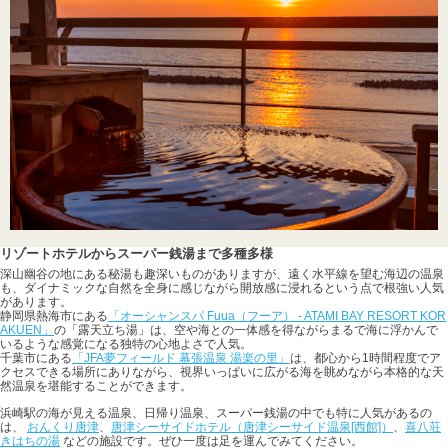
リゾートホテルからスーパー銭湯まで多種多様
深山幽谷の地にある秘湯も趣深いものがありますが、遠く水平線を望む海辺の温泉
も、ダイナミックな自然を全身に感じながら開放感に浸れるという点で根強い人気
があります。
静岡県熱海市にある
「オーシャンスパ Fuua（フーア） - ATAMI BAY RESORT KOR
AKUEN」
の「露天立ち湯」は、空や海との一体感を得ながらまるで海に浮かんで
いるような感覚になる独特の心地よさで人気。
千葉市にある
「JFA夢フィールド 幕張温泉 湯楽の里」
は、都心から1時間程度でア
クセスできる場所にありながら、視界いっぱいに広がる海を眺めながら本格的な天
然温泉を堪能することができます。
浜崎駅の海が見える温泉、日帰り温泉、スーパー銭湯の中でも特に人気があるの
は、
おんくり唐津
、
唐津シーサイドホテル（唐津シーサイド温泉[西館]）
、
喜八荘
きはちの湯
などの施設です。ぜひ一度は足を運んでみてください。