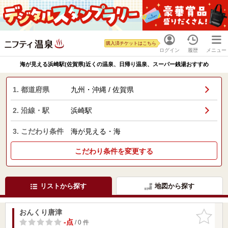
購入済チケットはこちら
ログイン
履歴
メニュー
海が見える浜崎駅(佐賀県)近くの温泉、日帰り温泉、スーパー銭湯おすすめ
1. 都道府県
九州・沖縄 / 佐賀県
2. 沿線・駅
浜崎駅
3. こだわり条件
海が見える・海
こだわり条件を変更する
リストから探す
地図から探す
おんくり唐津
お気に入
りに追加
-点
/ 0 件