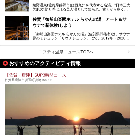
があります。泉質は多種多様で、「町の数ほど温泉がある」
嬉野温泉(佐賀県嬉野市)は西九州を代表する名湯。“日本三大
と言われるほど。今回は、そんな佐賀県で特におすすめのス
美肌の湯”と呼ばれる美人湯として知られ、古くから多くの
ーパー銭湯をピックアップしました。
人々に利用され続けてきました。
中でも「うれしの源泉 百年の湯」は、嬉野温泉では数少な
佐賀「御船山楽園ホテル らかんの湯」アート＆サ
い日帰り入浴専門施設のひとつ。多くの常連客や観光客に親
ウナで新体験!しよう
しまれています。
「御船山楽園ホテル らかんの湯」(佐賀県武雄市)は、サウナ
今回は、地元九州在住のニフティ温泉ライターである筆者が
界のミシュラン「サウナシュラン」にて、2019年・2020
「うれしの源泉 百年の湯」を現地体験。定番の大浴場をは
年・2021年の3年連続でグランプリを獲得。名実ともに日本
じめ、人気の家族湯や食事(ランチ)まで、それらの全貌を徹
一のサウナと言っても過言ではありません。
底紹介します！
ニフティ温泉ニュースTOPへ
今回は、その大注目のサウナと温泉入浴施設を、男女別浴室
───
ごとに現地取材してきました！ さらには、御船山楽園で同
提供元：うれしの源泉 百年の湯【PR】
おすすめのアクティビティ情報
時開催中のチームラボ作品展も併せてご紹介。アート＆サウ
この記事はうれしの源泉 百年の湯のPRレポート記事です。
ナというかつてどこにも無かった組み合わせで、新体験!し
てみましょう。
【佐賀・唐津】SUP3時間コース
佐賀県唐津市浜玉町浜崎1549-19