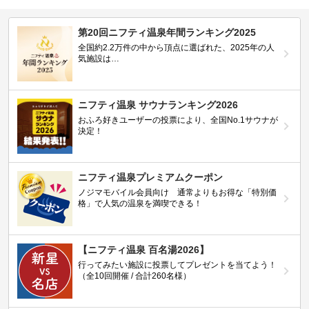
第20回ニフティ温泉年間ランキング2025
全国約2.2万件の中から頂点に選ばれた、2025年の人
気施設は…
ニフティ温泉 サウナランキング2026
おふろ好きユーザーの投票により、全国No.1サウナが
決定！
ニフティ温泉プレミアムクーポン
ノジマモバイル会員向け 通常よりもお得な「特別価
格」で人気の温泉を満喫できる！
【ニフティ温泉 百名湯2026】
行ってみたい施設に投票してプレゼントを当てよう！
（全10回開催 / 合計260名様）