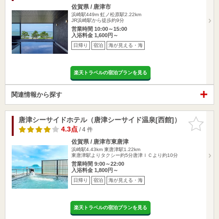
佐賀県 / 唐津市
浜崎駅449m
虹ノ松原駅2.22km
JR浜崎駅から徒歩約9分
営業時間 10:00～15:00
入浴料金 1,600円～
日帰り
宿泊
海が見える・海
楽天トラベルの宿泊プランを見る
関連情報から探す
唐津シーサイドホテル（唐津シーサイド温泉[西館]）
お気に入
りに追加
4.3点
/ 4 件
佐賀県 / 唐津市東唐津
浜崎駅4.43km
東唐津駅1.22km
東唐津駅よりタクシー約5分唐津ＩＣより約10分
営業時間 9:00～22:00
入浴料金 1,800円～
日帰り
宿泊
海が見える・海
楽天トラベルの宿泊プランを見る