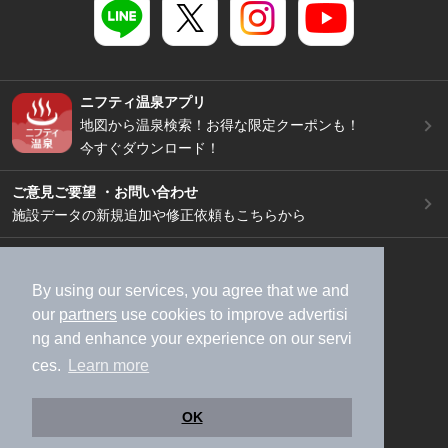
ニフティ温泉アプリ
地図から温泉検索！お得な限定クーポンも！
今すぐダウンロード！
ご意見ご要望 ・お問い合わせ
施設データの新規追加や修正依頼もこちらから
スマートフォン
/
PC
加盟店募集（資料請求）
広告出稿のご案内
By using our services, you agree that we and
our
partners
use cookies to improve advertisi
利用規約
ライフスタイルMEMBERS+規約
ng and enhance your experience on our servi
特定商取引法に基づく表記
ヘルプ
採用情報
ces.
Learn more
運営会社
個人情報保護ポリシー
©NIFTY Lifestyle Co., Ltd.
OK