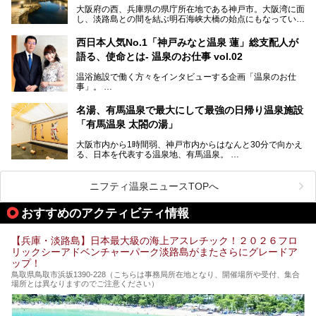
この記事では、城崎温泉と周辺の見どころから厳選した25
大阪府の西、兵庫県の県庁所在地である神戸市。大阪湾に面
の観光スポットをピックアップ。温泉やご当地グルメなどを
し、淡路島との間を結ぶ明石海峡大橋の始点にもなっていま
盛り込んだ日帰り観光モデルコースも紹介しているので、ぜ
す。古くから港町として栄え、異国情緒の残る異人館街や中
ひ参考にしてくださいね！
華街をはじめ、きらびやかに発展したハーバーランドなど、
西日本人気No.1「神戸みなと温泉 蓮」総支配人が
人気観光スポットもめじろ押しです。
語る、使命とは- 温泉のお仕事 vol.02
そして、温泉好きの視点から見ると、神戸市といえば何とい
っても「有馬温泉」。日本三古湯の一角をなす、歴史ある名
温浴施設で働く方々をインタビューする企画「温泉のお仕
湯です。そのお湯をリーズナブルに体験できる健康ランドや
事」。
スーパー銭湯があったら……。今回はそんな希望に沿う施設
第2弾はニフティ温泉年間ランキング2018で全国総合ランキ
も含め、おすすめのスパ銭をピックアップしてご紹介してい
ング西日本1位、2年連続「ベストオブ宿泊賞」に輝いた
きます！
名湯、有馬温泉で最大にして最強の日帰り温泉施設
「神戸みなと温泉 蓮」の魅力に迫りました！
「有馬温泉 太閤の湯」
大阪市内から1時間弱、神戸市内からはなんと30分で向かえ
る、日本を代表する温泉地、有馬温泉。
そのなかでも最大の規模を誇る「有馬温泉 太閤の湯」は、
有名な「金泉」と「銀泉」に加え、人工のの炭酸泉まで楽し
める、ある意味「最強」ともいえる施設です。
ニフティ温泉ニュースTOPへ
今回は自慢のお湯をメインにその魅力の数々を紹介します！
おすすめのアクティビティ情報
【兵庫・淡路島】日本最大級の海上アスレチック！２０２６フロ
リックシーアドベンチャーパーク淡路島がまたさらにグレードア
ップ！
鳥取県鳥取市浜坂1390‐228（こちらは事務局所在地となり、開催場所や受付、集合
場所とは異なりますのでご注意ください）