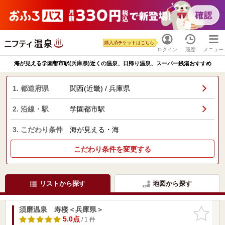
購入済チケットはこちら
ログイン
履歴
メニュー
海が見える学園都市駅(兵庫県)近くの温泉、日帰り温泉、スーパー銭湯おすすめ
1. 都道府県
関西(近畿) / 兵庫県
2. 沿線・駅
学園都市駅
3. こだわり条件
海が見える・海
こだわり条件を変更する
リストから探す
地図から探す
須磨温泉 寿楼＜兵庫県＞
お気に入
りに追加
5.0点
/ 1 件