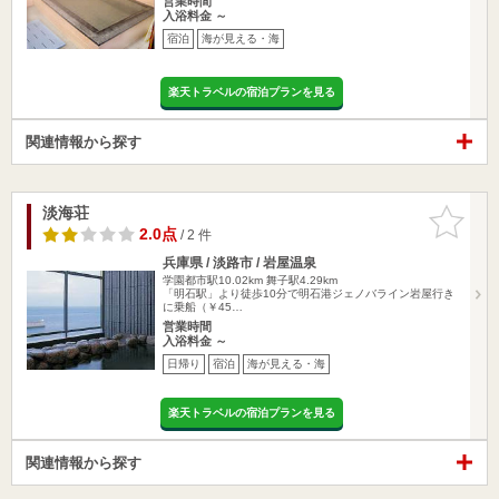
営業時間
入浴料金 ～
宿泊
海が見える・海
楽天トラベルの宿泊プランを見る
関連情報から探す
淡海荘
お気に入
りに追加
2.0点
/ 2 件
兵庫県 / 淡路市 / 岩屋温泉
学園都市駅10.02km
舞子駅4.29km
「明石駅」より徒歩10分で明石港ジェノバライン岩屋行き
に乗船（￥45…
営業時間
入浴料金 ～
日帰り
宿泊
海が見える・海
楽天トラベルの宿泊プランを見る
関連情報から探す