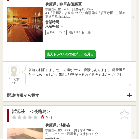
兵庫県 / 神戸市須磨区
学園都市駅6.26km
須磨寺駅519m
JR『須磨駅』より車で5分／山陽電鉄『須磨寺駅』／阪神
高速月見山出口…
営業時間
入浴料金 ～
日帰り
宿泊
海が見える・海
楽天トラベルの宿泊プランを見る
宿泊で利用しました。 内湯が一つに寝湯もあります。 露天風呂
も一つありました。5階に浴室があるので景色もよかったです。
…
40代 女
性
関連情報から探す
浜辺荘 ＜淡路島＞
お気に入
りに追加
-点
/ 0 件
兵庫県 / 淡路市
学園都市駅10.00km
舞子駅4.29km
たこフェリー・岩屋港より徒歩１０分