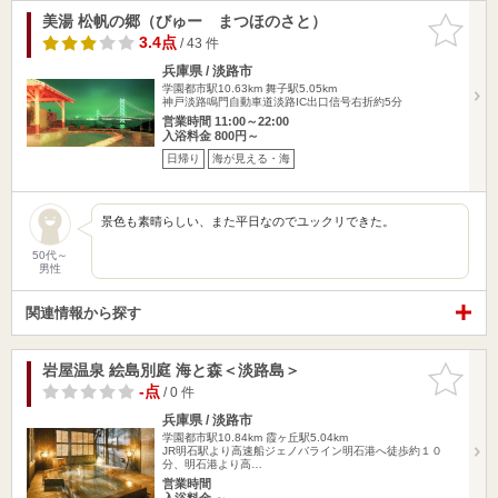
美湯 松帆の郷（びゅー まつほのさと）
お気に入
りに追加
3.4点
/ 43 件
兵庫県 / 淡路市
学園都市駅10.63km
舞子駅5.05km
神戸淡路鳴門自動車道淡路IC出口信号右折約5分
営業時間 11:00～22:00
入浴料金 800円～
日帰り
海が見える・海
景色も素晴らしい、また平日なのでユックリできた。
50代～
男性
関連情報から探す
岩屋温泉 絵島別庭 海と森＜淡路島＞
お気に入
りに追加
-点
/ 0 件
兵庫県 / 淡路市
学園都市駅10.84km
霞ヶ丘駅5.04km
JR明石駅より高速船ジェノバライン明石港へ徒歩約１０
分、明石港より高…
営業時間
入浴料金 ～