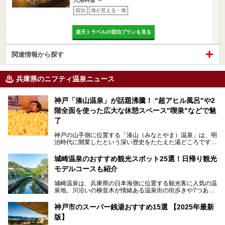
宿泊
海が見える・海
楽天トラベルの宿泊プランを見る
関連情報から探す
兵庫県のニフティ温泉ニュース
神戸「湊山温泉」が話題沸騰！ "超アヒル風呂"や2
階全面を使った広大な休憩スペース"喫泉"などで魅
了
神戸の山手側に位置する「湊山（みなとやま）温泉」は、明
治時代に開業したという深い歴史をたたえた湯どころです。
そんな長寿の温泉が今、話題となっています。理由は湯船い
っぱいに浮かぶアヒルちゃん。さらに、ゆったりくつろげて
城崎温泉のおすすめ観光スポット25選！日帰り観光
コワーキングも可能な休憩スペースも人気に。斬新な企画や
モデルコースも紹介
設備で人々をアッと驚かせる湊山温泉の魅力をリポートしま
す。
城崎温泉は、兵庫県の日本海側に位置する観光客に人気の温
泉地。川沿いの柳並木が情緒ある温泉街の街歩きや7つある
外湯巡り、ロープウェイからの絶景、冬のカニ料理などで知
られています。鉄道の駅から温泉街が近く、歩いて回るのに
神戸市のスーパー銭湯おすすめ15選 【2025年最新
ちょうどよい規模で、日帰りでの訪問にもおすすめです。
版】