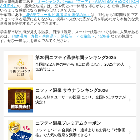
静岡県熱海市にある
「オーシャンスパ Fuua（フーア） - ATAMI BAY RESORT KOR
AKUEN」
の「露天立ち湯」は、空や海との一体感を得ながらまるで海に浮かんで
いるような感覚になる独特の心地よさで人気。
千葉市にある
「JFA夢フィールド 幕張温泉 湯楽の里」
は、都心から1時間程度でア
クセスできる場所にありながら、視界いっぱいに広がる海を眺めながら本格的な天
然温泉を堪能することができます。
学園都市駅の海が見える温泉、日帰り温泉、スーパー銭湯の中でも特に人気がある
のは、
須磨温泉 寿楼＜兵庫県＞
、
浜辺荘 ＜淡路島＞
、
淡海荘
などの施設で
す。ぜひ一度は足を運んでみてください。
第20回ニフティ温泉年間ランキング2025
全国約2.2万件の中から頂点に選ばれた、2025年の人
気施設は…
ニフティ温泉 サウナランキング2026
おふろ好きユーザーの投票により、全国No.1サウナが
決定！
ニフティ温泉プレミアムクーポン
ノジマモバイル会員向け 通常よりもお得な「特別価
格」で人気の温泉を満喫できる！