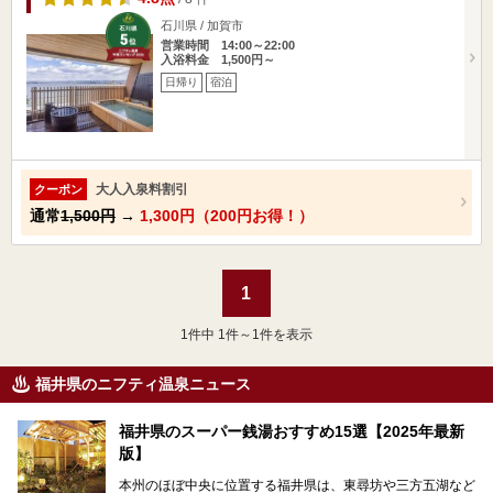
石川県 / 加賀市
営業時間 14:00～22:00
入浴料金 1,500円～
日帰り
宿泊
大人入泉料割引
クーポン
通常
1,500円
→
1,300円（200円お得！）
1
1
件中 1件～1件を表示
福井県のニフティ温泉ニュース
福井県のスーパー銭湯おすすめ15選【2025年最新
版】
本州のほぼ中央に位置する福井県は、東尋坊や三方五湖など