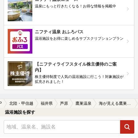
温泉にもっと行きたくなる！お得な情報を掲載中
ニフティ温泉 おふろパス
温浴施設をお得に楽しめるサブスクリプションプラン
【ニフティライフスタイル株主優待のご案
内】
株主優待制度で人気の温浴施設に行こう！対象施設が
拡充されました！
P
北陸・甲信越
福井県
芦原
鷹巣温泉
海が見える鷹巣温泉の温泉、日帰り温泉、スーパー銭湯おすすめ
温浴施設を探す