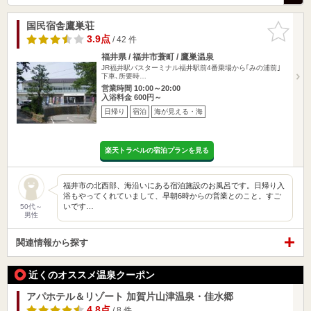
国民宿舎鷹巣荘
お気に入
りに追加
3.9点
/ 42 件
福井県 / 福井市蓑町 / 鷹巣温泉
JR福井駅バスターミナル福井駅前4番乗場から｢みの浦前｣
下車､所要時…
営業時間 10:00～20:00
入浴料金 600円～
日帰り
宿泊
海が見える・海
楽天トラベルの宿泊プランを見る
福井市の北西部、海沿いにある宿泊施設のお風呂です。日帰り入
浴もやってくれていまして、早朝6時からの営業とのこと。すご
いです…
50代～
男性
関連情報から探す
近くのオススメ温泉クーポン
アパホテル＆リゾート 加賀片山津温泉・佳水郷
4.8点
/ 8 件