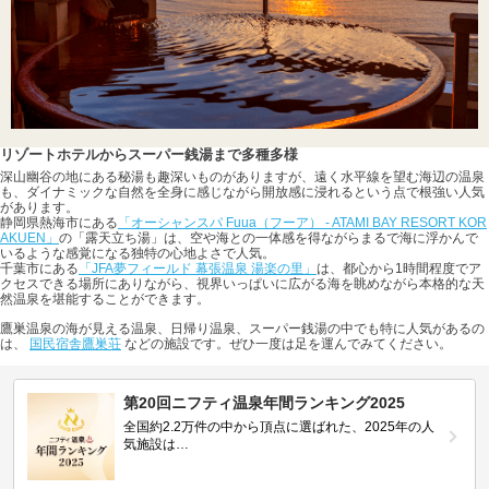
リゾートホテルからスーパー銭湯まで多種多様
深山幽谷の地にある秘湯も趣深いものがありますが、遠く水平線を望む海辺の温泉
も、ダイナミックな自然を全身に感じながら開放感に浸れるという点で根強い人気
があります。
静岡県熱海市にある
「オーシャンスパ Fuua（フーア） - ATAMI BAY RESORT KOR
AKUEN」
の「露天立ち湯」は、空や海との一体感を得ながらまるで海に浮かんで
いるような感覚になる独特の心地よさで人気。
千葉市にある
「JFA夢フィールド 幕張温泉 湯楽の里」
は、都心から1時間程度でア
クセスできる場所にありながら、視界いっぱいに広がる海を眺めながら本格的な天
然温泉を堪能することができます。
鷹巣温泉の海が見える温泉、日帰り温泉、スーパー銭湯の中でも特に人気があるの
は、
国民宿舎鷹巣荘
などの施設です。ぜひ一度は足を運んでみてください。
第20回ニフティ温泉年間ランキング2025
全国約2.2万件の中から頂点に選ばれた、2025年の人
気施設は…