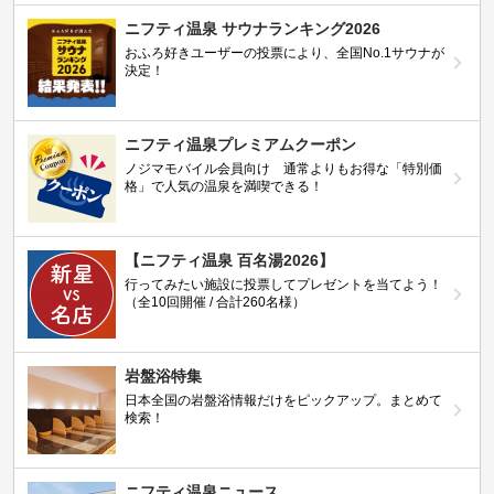
ニフティ温泉 サウナランキング2026
おふろ好きユーザーの投票により、全国No.1サウナが
決定！
ニフティ温泉プレミアムクーポン
ノジマモバイル会員向け 通常よりもお得な「特別価
格」で人気の温泉を満喫できる！
【ニフティ温泉 百名湯2026】
行ってみたい施設に投票してプレゼントを当てよう！
（全10回開催 / 合計260名様）
岩盤浴特集
日本全国の岩盤浴情報だけをピックアップ。まとめて
検索！
ニフティ温泉ニュース