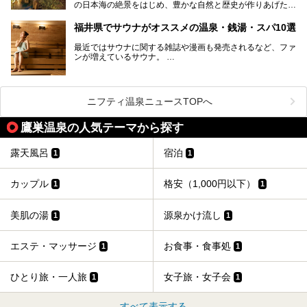
の日本海の絶景をはじめ、豊かな自然と歴史が作りあげた見
どころがたくさんあります。越前がにや若狭ぐじに代表され
る海産物、越前そば、ソースかつ丼などのグルメも人気で
福井県でサウナがオススメの温泉・銭湯・スパ10選
す。
2024年春の北陸新幹線の延伸により、関西地方のみならず
最近ではサウナに関する雑誌や漫画も発売されるなど、ファ
首都圏からもアクセスしやすくなりました。今回は、そんな
ンが増えているサウナ。
福井県でおすすめのスーパー銭湯をご紹介します。
しかしサウナは一口にサウナと言っても、ドライサウナ、ス
チームサウナ、塩サウナなどが存在し、施設によって様々な
こだわりを持つ施設も増えています。
ニフティ温泉ニュースTOPへ
今回はそんな今話題のサウナが楽しめる、福井県内にあるオ
ススメ温泉・銭湯・スパを10件まとめてご紹介します。
鷹巣温泉の人気テーマから探す
露天風呂
宿泊
1
1
カップル
格安（1,000円以下）
1
1
美肌の湯
源泉かけ流し
1
1
エステ・マッサージ
お食事・食事処
1
1
ひとり旅・一人旅
女子旅・女子会
1
1
すべて表示する