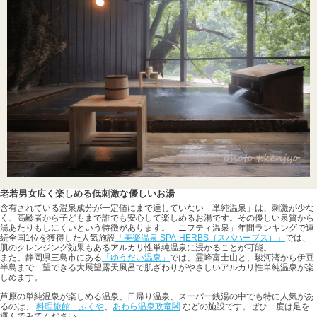
老若男女広く楽しめる低刺激な優しいお湯
含有されている温泉成分が一定値にまで達していない「単純温泉」は、刺激が少な
く、高齢者から子どもまで誰でも安心して楽しめるお湯です。その優しい泉質から
湯あたりもしにくいという特徴があります。「ニフティ温泉」年間ランキングで連
続全国1位を獲得した人気施設
「美楽温泉 SPA-HERBS（スパハーブス）」
では、
肌のクレンジング効果もあるアルカリ性単純温泉に浸かることが可能。
また、静岡県三島市にある
「ゆうだい温泉」
では、霊峰富士山と、駿河湾から伊豆
半島まで一望できる大展望露天風呂で肌ざわりがやさしいアルカリ性単純温泉が楽
しめます。
芦原の単純温泉が楽しめる温泉、日帰り温泉、スーパー銭湯の中でも特に人気があ
るのは、
料理旅館 ふくや
、
あわら温泉政竜閣
などの施設です。ぜひ一度は足を
運んでみてください。