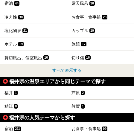
宿泊
露天風呂
44
30
冷え性
お食事・食事処
30
23
塩化物泉
カップル
21
19
ホテル
旅館
19
17
貸切風呂、個室風呂
切り傷
16
16
すべて表示する
福井県の温泉エリアから同じテーマで探す
福井
芦原
1
2
鯖江
敦賀
8
1
福井県の人気テーマから探す
宿泊
お食事・食事処
211
99