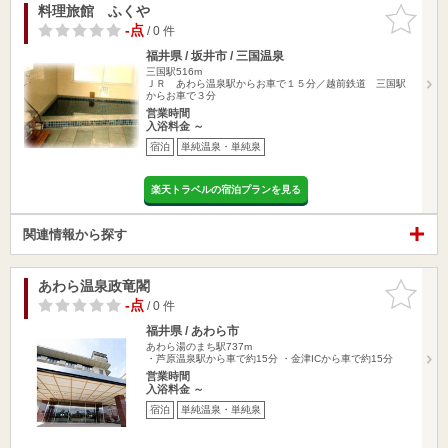
料理旅館 ふくや
お気に入
りに追加
-点
/ 0 件
福井県 / 坂井市 / 三国温泉
三国駅516m
ＪＲ あわら温泉駅からお車で１５分／越前鉄道 三国駅
からお車で３分
営業時間
入浴料金 ～
宿泊
単純温泉・単純泉
楽天トラベルの宿泊プランを見る
関連情報から探す
あわら温泉政竜閣
お気に入
りに追加
-点
/ 0 件
福井県 / あわら市
あわら湯のまち駅737m
・芦原温泉駅から車で約15分 ・金津ICから車で約15分
営業時間
入浴料金 ～
宿泊
単純温泉・単純泉