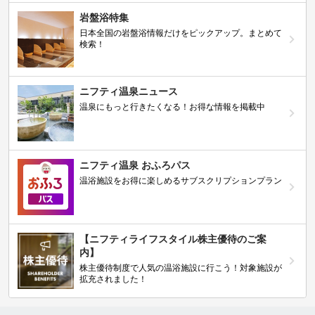
岩盤浴特集
日本全国の岩盤浴情報だけをピックアップ。まとめて
検索！
ニフティ温泉ニュース
温泉にもっと行きたくなる！お得な情報を掲載中
ニフティ温泉 おふろパス
温浴施設をお得に楽しめるサブスクリプションプラン
【ニフティライフスタイル株主優待のご案
内】
株主優待制度で人気の温浴施設に行こう！対象施設が
拡充されました！