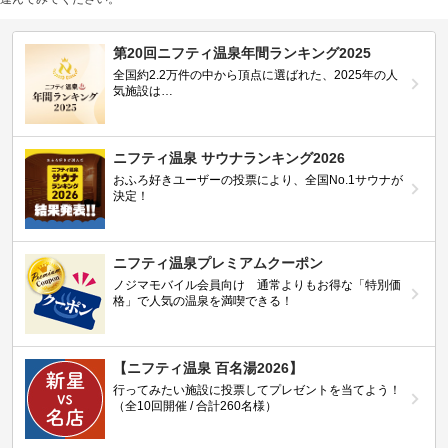
第20回ニフティ温泉年間ランキング2025
全国約2.2万件の中から頂点に選ばれた、2025年の人
気施設は…
ニフティ温泉 サウナランキング2026
おふろ好きユーザーの投票により、全国No.1サウナが
決定！
ニフティ温泉プレミアムクーポン
ノジマモバイル会員向け 通常よりもお得な「特別価
格」で人気の温泉を満喫できる！
【ニフティ温泉 百名湯2026】
行ってみたい施設に投票してプレゼントを当てよう！
（全10回開催 / 合計260名様）