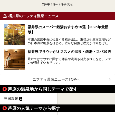
2
件中 1件～2件を表示
福井県のニフティ温泉ニュース
福井県のスーパー銭湯おすすめ15選【2025年最新
版】
本州のほぼ中央に位置する福井県は、東尋坊や三方五湖など
の日本海の絶景をはじめ、豊かな自然と歴史が作りあげた見
どころがたくさんあります。越前がにや若狭ぐじに代表され
る海産物、越前そば、ソースかつ丼などのグルメも人気で
福井県でサウナがオススメの温泉・銭湯・スパ10選
す。
2024年春の北陸新幹線の延伸により、関西地方のみならず
最近ではサウナに関する雑誌や漫画も発売されるなど、ファ
首都圏からもアクセスしやすくなりました。今回は、そんな
ンが増えているサウナ。
福井県でおすすめのスーパー銭湯をご紹介します。
しかしサウナは一口にサウナと言っても、ドライサウナ、ス
チームサウナ、塩サウナなどが存在し、施設によって様々な
こだわりを持つ施設も増えています。
ニフティ温泉ニュースTOPへ
今回はそんな今話題のサウナが楽しめる、福井県内にあるオ
ススメ温泉・銭湯・スパを10件まとめてご紹介します。
芦原の温泉地から同じテーマで探す
三国温泉
1
芦原の人気テーマから探す