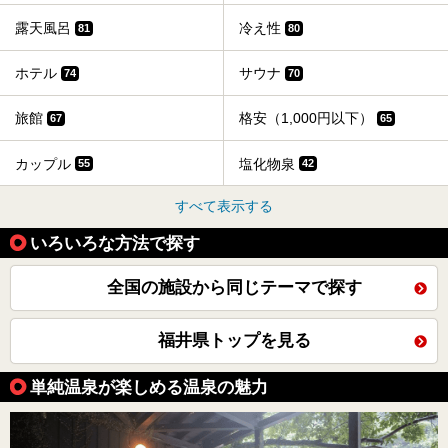
露天風呂
冷え性
81
80
ホテル
サウナ
74
70
旅館
格安（1,000円以下）
67
65
カップル
塩化物泉
55
42
すべて表示する
いろいろな方法で探す
全国の施設から同じテーマで探す
福井県トップを見る
単純温泉が楽しめる温泉の魅力