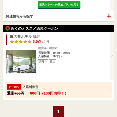
楽天トラベルの宿泊プランを見る
関連情報から探す
近くのオススメ温泉クーポン
亀の井ホテル 福井
5.0点
/ 1 件
福井県 / 福井市
営業時間 10:30～20:30
入浴料金 700円～
日帰り
宿泊
入浴料割引
クーポン
通常
700円
→
600円（100円お得！）
1