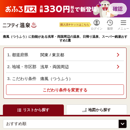
購入済チケットはこちら
ログイン
履歴
メニュー
痛風（つうふう）に効能がある浅草・両国周辺の温泉、日帰り温泉、スーパー銭湯おす
すめ1選
1. 都道府県
関東 / 東京都
2. 地域・市区郡
浅草・両国周辺
3. こだわり条件
痛風（つうふう）
こだわり条件を変更する
リストから探す
地図から探す