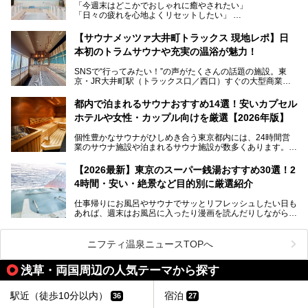
「今週末はどこかでおしゃれに癒やされたい」
ビアバーなど、新しく登場したスポットも併せて紹介しま
「日々の疲れを心地よくリセットしたい」
す。充実した設備があるのに、基本の入浴料が銭湯価格の5
──そんなときにおすすめなのが、今、都内で大きなブーム
50円というのも嬉しすぎます！
となっている新しいスタイルの銭湯です。
【サウナメッツァ大井町トラックス 現地レポ】日
本初のトラムサウナや充実の温浴が魅力！
最近、SNSやメディアで「デザイナーズ銭湯」や「ネオ銭
湯」という言葉をよく耳にしませんか？
SNSで“行ってみたい！”の声がたくさんの話題の施設。東
京・JR大井町駅（トラックス口／西口）すぐの大型商業施
本記事では、そもそもこれらがどんな銭湯なのか、その気に
設・大井町 トラックスに、2026年3月28日、「サウナメッ
なる違いを分かりやすく解説！さらに、都内で絶対に外せな
ツァ大井町トラックス」がニューオープン。施設の様子をレ
いおしゃれな名店15選を、おすすめの順番で一挙にご紹介
都内で泊まれるサウナおすすめ14選！安いカプセル
ポ―トします。
します。
ホテルや女性・カップル向けを厳選【2026年版】
個性豊かなサウナがひしめき合う東京都内には、24時間営
業のサウナ施設や泊まれるサウナ施設が数多くあります。
終電を逃した深夜の利用に限らず、時間を気にしないサウナ
を旅の目的とする「サ旅」や自分へのご褒美のための宿泊な
【2026最新】東京のスーパー銭湯おすすめ30選！2
ど、自分の好きなタイミングで好きなだけサ活ができるのが
4時間・安い・絶景など目的別に厳選紹介
魅力です。
仕事帰りにお風呂やサウナでサッとリフレッシュしたい日も
最近では、男性専用施設だけでなく、カップルや女性に嬉し
あれば、週末はお風呂に入ったり漫画を読んだりしながら一
い個室サウナも増えてきました。
日中ダラダラ過ごしたい日もあると思います。
この記事では、東京都内にある24時間営業のサウナの中か
また、終電を逃してしまい、「このまま朝までゆっくりでき
ら、特におすすめしたい施設14選をご紹介します。
ニフティ温泉ニュースTOPへ
る場所があれば」と探した経験がある人も多いのではないで
宿泊可能な施設もピックアップしているので、ぜひチェック
しょうか。
してみてください。
浅草・両国周辺の人気テーマから探す
そこで本記事では、東京でおすすめのスーパー銭湯を、目的
別に厳選した30施設からご紹介します。
駅近（徒歩10分以内）
宿泊
36
27
24時間営業で宿泊できる施設や、1,000円以下で楽しめる安