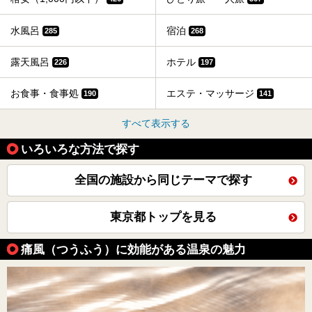
水風呂
宿泊
285
268
露天風呂
ホテル
226
197
お食事・食事処
エステ・マッサージ
190
141
すべて表示する
いろいろな方法で探す
全国の施設から同じテーマで探す
東京都トップを見る
痛風（つうふう）に効能がある温泉の魅力