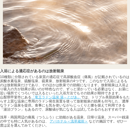
入浴による適応症があるのは放射能泉
10種類に分類されている泉質の適応症で高尿酸血症（痛風）が記載されているのは
炭酸水素塩泉、硫酸塩泉、硫黄泉、放射能泉の4つです。このなかで入浴によるも
のは放射能泉だけであり、そのほかは飲泉での効能になります。放射能泉は入浴よ
り吸入の方が効果が高いのが特色なので、ずっと浸かっている必要はなく、お湯に
近い場所でくつろいでは入るといった入浴方法でもその効果が期待できます。
山梨県甲斐市にある
「竜王ラドン温泉 湯～とぴあ」
では、トリプル美肌効果をもた
らす上質な温泉に専用のラドン発生装置を使って放射能泉の効果も付与した、濃厚
なラドン温泉を提供。食事にも気を使いながらじっくりと腰を据えて利用できる
「湯治プラン」もあるので、尿酸値が気になる人は試してみるのもおすすめです。
浅草・両国周辺の痛風（つうふう）に効能がある温泉、日帰り温泉、スーパー銭湯
の中でも特に人気があるのは、
アパホテル＜浅草蔵前＞
などの施設です。ぜひ一
度は足を運んでみてください。