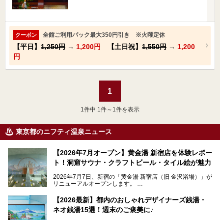
全館ご利用パック最大350円引き ※火曜定休
クーポン
【平日】
1,250円
→
1,200円
【土日祝】
1,550円
→
1,200
円
1
1
件中 1件～1件を表示
東京都のニフティ温泉ニュース
【2026年7月オープン】黄金湯 新宿店を体験レポー
ト！洞窟サウナ・クラフトビール・タイル絵が魅力
2026年7月7日、新宿の「黄金湯 新宿店（旧 金沢浴場）」が
リニューアルオープンします。
レトロでノスタルジックなタイル絵はそのまま、昔からここ
【2026最新】都内のおしゃれデザイナーズ銭湯・
を知る地元の人にも、新しく足を運んでくれる人にも愛され
ネオ銭湯15選！週末のご褒美に♪
る、今の時代の"銭湯"として生まれ変わりました。洞窟のよ
うなユニークなサウナ、自家醸造のクラフトビールが飲める