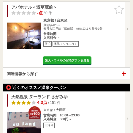
アパホテル＜浅草蔵前＞
お気に入
りに追加
-点
/ 0 件
東京都 / 台東区
蔵前駅423m
都営大江戸線「蔵前駅」A6出口より徒歩2分
営業時間
入浴料金 ～
宿泊
痛風（つうふう）
楽天トラベルの宿泊プランを見る
関連情報から探す
近くのオススメ温泉クーポン
天然温泉 ヌーランド さがみゆ
4.3点
/ 151 件
東京都 / 大田区
営業時間 10:00～23:00
入浴料金 500円～
日帰り