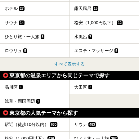
い施設、デートや休日レジャーにもぴったりなエンタメ要素
が充実した施設など、利用のシーンに合わせて参考にしてく
ホテル
露天風呂
27
15
ださい。
サウナ
格安（1,000円以下）
14
12
ひとり旅・一人旅
水風呂
8
7
ロウリュ
エステ・マッサージ
5
5
すべて表示する
東京都の温泉エリアから同じテーマで探す
品川区
大田区
1
2
浅草・両国周辺
1
東京都の人気テーマから探す
駅近（徒歩10分以内）
サウナ
630
483
格安（1,000円以下）
ひとり旅・一人旅
426
367