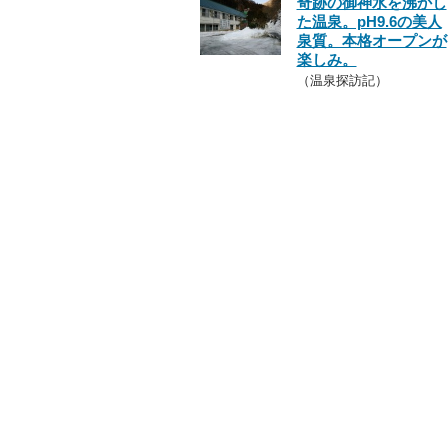
奇跡の御神水を沸かし
た温泉。pH9.6の美人
泉質。本格オープンが
楽しみ。
（温泉探訪記）