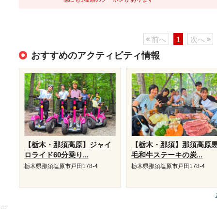
前へ
1
次へ
おすすめのアクティビティ情報
【栃木・那須高原】ジャイ
【栃木・那須】那須高原
ロライド60分乗り...
毛和牛ステーキの炭...
栃木県那須塩原市戸田178-4
栃木県那須塩原市戸田178-4