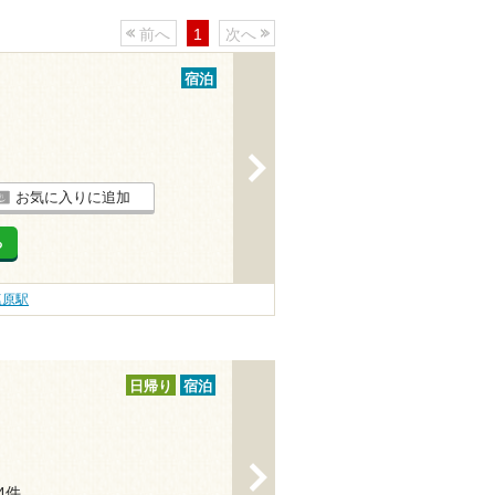
前へ
1
次へ
宿泊
>
お気に入りに追加
る
塩原駅
日帰り
宿泊
>
24件