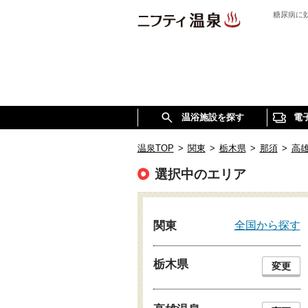
糖尿病に
温浴施設を探す
電
温泉TOP
>
関東
>
栃木県
>
那須
>
高
選択中のエリア
全国から探す
関東
栃木県
変更