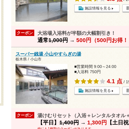
施設情報を見る
大浴場入浴料が半額の大幅割引き！
クーポン
通常
1,000円
→
500円（500円お得
スーパー銭湯 小山やすらぎの湯
栃木県 / 小山市
■営業時間 9:00～24:00
■入浴料 750円
4.1 点
/ 
施設情報を見る
湯けむりセット（入浴＋レンタルタオル＋
クーポン
【平日】
1,400円
→
1,300円
【土日祝
他にも1種類のクーポンがあります