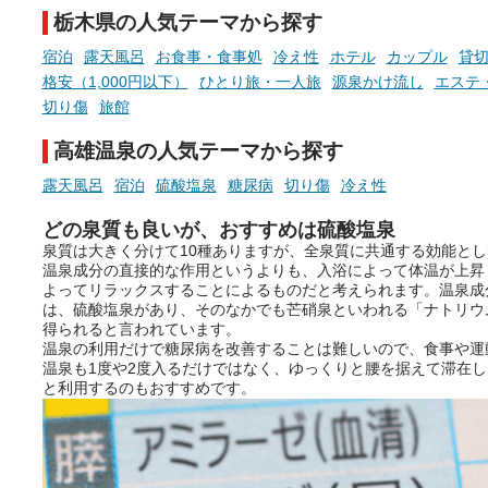
ぜひチェックして次のおでかけ
栃木県の人気テーマから探す
先の参考にしてみてください
ね。
宿泊
露天風呂
お食事・食事処
冷え性
ホテル
カップル
貸
格安（1,000円以下）
ひとり旅・一人旅
源泉かけ流し
エステ
切り傷
旅館
高雄温泉の人気テーマから探す
露天風呂
宿泊
硫酸塩泉
糖尿病
切り傷
冷え性
どの泉質も良いが、おすすめは硫酸塩泉
泉質は大きく分けて10種ありますが、全泉質に共通する効能と
温泉成分の直接的な作用というよりも、入浴によって体温が上昇
よってリラックスすることによるものだと考えられます。温泉成
は、硫酸塩泉があり、そのなかでも芒硝泉といわれる「ナトリウ
得られると言われています。
温泉の利用だけで糖尿病を改善することは難しいので、食事や運
温泉も1度や2度入るだけではなく、ゆっくりと腰を据えて滞在
と利用するのもおすすめです。