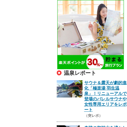
温泉レポート
サウナ＆露天が劇的進
化「極楽湯 羽生温
泉」！リニューアルで
登場のバレルサウナや
女性専用エリアをレポ
ート
（突レポ）