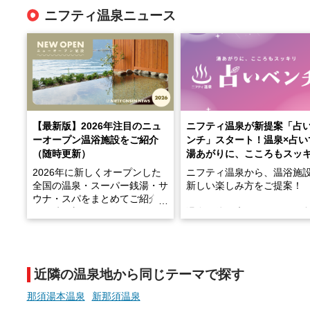
ニフティ温泉ニュース
【最新版】2026年注目のニュ
ニフティ温泉が新提案「占
ーオープン温浴施設をご紹介
ンチ」スタート！温泉×占い
（随時更新）
湯あがりに、こころもスッ
2026年に新しくオープンした
ニフティ温泉から、温浴施
全国の温泉・スーパー銭湯・サ
新しい楽しみ方をご提案！
ウナ・スパをまとめてご紹介！
※随時更新しています
温泉で体を癒したあとに、
でこころもスッキリ──そん
天然温泉や露天風呂、注目のサ
新体験が楽しめる「占いベ
ウナなど、こだわりの魅力がつ
チ」を展開中♨
まったスポットが続々登場して
近隣の温泉地から同じテーマで探す
います。
手相やタロットなど気軽に
現地取材記事もあわせて紹介し
める占いで、“ととのう”お
那須湯本温泉
新那須温泉
ていますので、気になる施設は
時間を、もっと特別に。