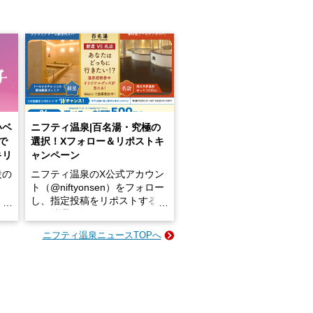
いベ
ニフティ温泉|百名湯・究極の
で
選択！Xフォロー＆リポストキ
キリ
ャンペーン
設の
ニフティ温泉のX公式アカウン
ト（@niftyonsen）をフォロー
し、指定投稿をリポストする
占い
と、抽選で各回26（ふろ）名
な
様（合計260名様）に選べるe-
ニフティ温泉ニュースTOPへ
ン
GIFT500円分をプレゼントい
たします。
楽し
ふろ