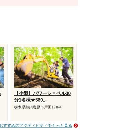
黒
【小型】パワーショベル30
分1名様★580...
栃木県那須塩原市戸田178-4
おすすめのアクティビティをもっと見る