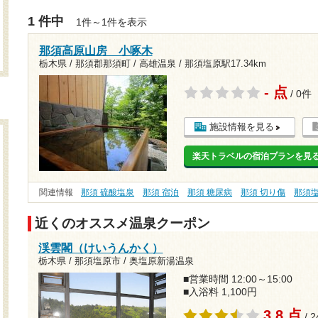
1 件中
1件～1件を表示
那須高原山房 小啄木
栃木県 / 那須郡那須町 / 高雄温泉 /
那須塩原駅17.34km
- 点
/ 0件
施設情報を見る
楽天トラベルの宿泊プランを見
関連情報
那須 硫酸塩泉
那須 宿泊
那須 糖尿病
那須 切り傷
那須
近くのオススメ温泉クーポン
渓雲閣（けいうんかく）
栃木県 / 那須塩原市 / 奥塩原新湯温泉
■営業時間 12:00～15:00
■入浴料 1,100円
3.8 点
/ 