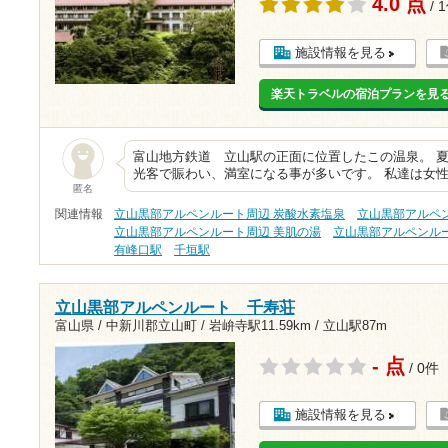
4.0 点
/ 
施設情報を見る
楽天トラベルの宿泊プランを見
富山地方鉄道 立山駅の正面に位置したこの温泉。 
光客で賑わい、満室になる事が多いです。 私達は女
匿名
関連情報
立山黒部アルペンルート周辺 炭酸水素塩泉
立山黒部アルペ
立山黒部アルペンルート周辺 美肌の湯
立山黒部アルペンルー
有峰口駅
千垣駅
立山黒部アルペンルート 千寿荘
富山県 / 中新川郡立山町 /
岩峅寺駅11.59km
/
立山駅87m
- 点
/ 0件
施設情報を見る