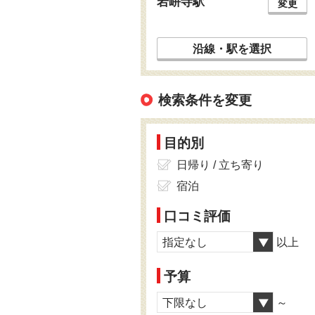
岩峅寺駅
変更
沿線・駅を選択
検索条件を変更
目的別
日帰り / 立ち寄り
宿泊
口コミ評価
指定なし
以上
予算
下限なし
～