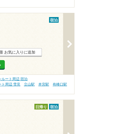
宿泊
>
お気に入りに追加
る
ンルート周辺 宿泊
ト周辺 雪見
立山駅
本宮駅
有峰口駅
日帰り
宿泊