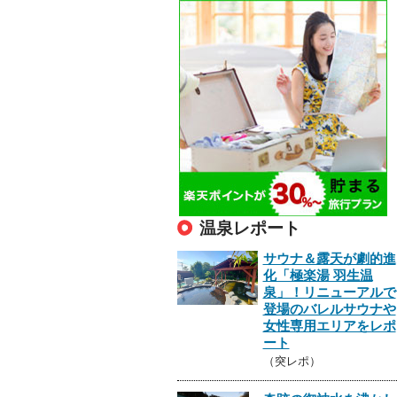
温泉レポート
サウナ＆露天が劇的進
化「極楽湯 羽生温
泉」！リニューアルで
登場のバレルサウナや
女性専用エリアをレポ
ート
（突レポ）