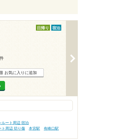
日帰り
宿泊
>
1件
お気に入りに追加
る
ンルート周辺 宿泊
ト周辺 切り傷
本宮駅
有峰口駅