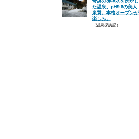
奇跡の御神水を沸かし
た温泉。pH9.6の美人
泉質。本格オープンが
楽しみ。
（温泉探訪記）