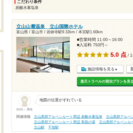
こだわり条件
炭酸水素塩泉
立山山麓温泉 立山国際ホテル
富山県 / 富山市 /
岩峅寺駅9.32km
/
本宮駅1.60km
■営業時間 11:00～16:00
■入浴料 750円～
5.0 点
/ 
施設情報を見る
楽天トラベルの宿泊プランを見
地図の位置がずれている
50代～ 男性
関連情報
立山黒部アルペンルート周辺 炭酸水素塩泉
立山黒部アルペ
立山黒部アルペンルート周辺 美肌の湯
立山黒部アルペンルー
立山駅
千垣駅