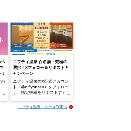
いベ
ニフティ温泉|百名湯・究極の
で
選択！Xフォロー＆リポストキ
キリ
ャンペーン
設の
ニフティ温泉のX公式アカウン
ト（@niftyonsen）をフォロー
し、指定投稿をリポストする
占い
と、抽選で各回26（ふろ）名
な
様（合計260名様）に選べるe-
ニフティ温泉ニュースTOPへ
ン
GIFT500円分をプレゼントい
たします。
楽し