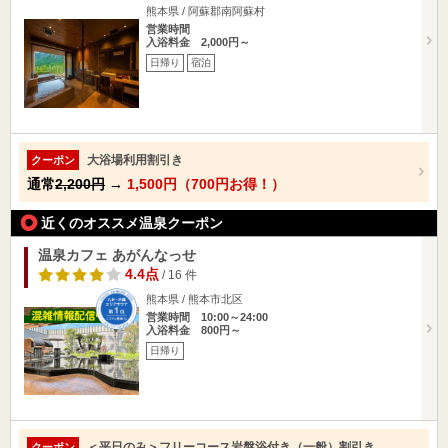
熊本県 / 阿蘇郡南阿蘇村
営業時間
入浴料金 2,000円～
日帰り
宿泊
大浴場利用割引き
クーポン
通常
2,200円
→
1,500円（700円お得！）
近くのオススメ温泉クーポン
温泉カフェ あがんなっせ
4.4点
/ 16 件
熊本県 / 熊本市北区
営業時間 10:00～24:00
入浴料金 800円～
日帰り
＜平日のみ＞フリーコース岩盤浴付き（一般）割引き
クーポン