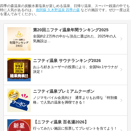
四季の森温泉の炭酸水素塩泉が楽しめる温泉、日帰り温泉、スーパー銭湯の中でも
特に人気があるのは、
南阿蘇 久木野温泉 四季の森
などの施設です。ぜひ一度は足
を運んでみてください。
第20回ニフティ温泉年間ランキング2025
全国約2.2万件の中から頂点に選ばれた、2025年の人
気施設は…
ニフティ温泉 サウナランキング2026
おふろ好きユーザーの投票により、全国No.1サウナが
決定！
ニフティ温泉プレミアムクーポン
ノジマモバイル会員向け 通常よりもお得な「特別価
格」で人気の温泉を満喫できる！
【ニフティ温泉 百名湯2026】
行ってみたい施設に投票してプレゼントを当てよう！