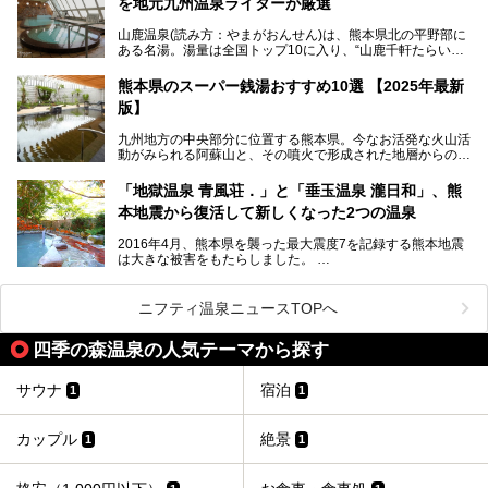
を地元九州温泉ライターが厳選
今回は再開した耕きちの湯を訪問し、全浴室(男女別大浴
2025年は、2月7～8日・14～15日・21～22日・28～3月1
場・家族風呂)を徹底紹介します！
山鹿温泉(読み方：やまがおんせん)は、熊本県北の平野部に
日、の合計8日間開催。今回は地元九州在住の筆者が、その
ある名湯。湯量は全国トップ10に入り、“山鹿千軒たらいな
見所を徹底紹介。併せて、その他イベントや立ち寄り湯も併
し”と唄われる程。また、“乙女の柔肌”とも称される柔らかな
せてご紹介します。
泉質であり、お湯の良さにも定評があります。
熊本県のスーパー銭湯おすすめ10選 【2025年最新
版】
今回は地元九州の温泉ライターの私が実際に入浴した中か
ら、山鹿温泉の旅館やホテルの立ち寄り湯・日帰り入浴施
九州地方の中央部分に位置する熊本県。今なお活発な火山活
設・家族風呂の3パターンに分類し、合計10施設を厳選して
動がみられる阿蘇山と、その噴火で形成された地層からの湧
ご紹介。ぜひ、湯めぐりの参考にして下さいね！
水が多くあることから「火の国」「水の国」とも呼ばれま
す。
「地獄温泉 青風荘．」と「垂玉温泉 瀧日和」、熊
そんな熊本県は、県内の至るところから温泉が湧いている温
本地震から復活して新しくなった2つの温泉
泉県でもあります。山鹿温泉、玉名温泉、黒川温泉、人吉温
泉など有名な温泉地だけでなく、市街地にも天然温泉が湧き
2016年4月、熊本県を襲った最大震度7を記録する熊本地震
出すスーパー銭湯が豊富です。なかでも注目のスーパー銭湯
は大きな被害をもたらしました。
をピックアップしました。
阿蘇山麓の南阿蘇村の「地獄温泉 清風荘」、そして「清風
荘」から400mほど離れた「垂玉（たるたま）温泉 山口旅
ニフティ温泉ニュースTOPへ
館」の2軒は、この地震による土砂崩れなどのために、一時
期は孤立状態に。もしかしたらこの時のニュースで、「地獄
四季の森温泉の人気テーマから探す
温泉」と「垂玉温泉」の名前を知った人もいるかもしれませ
ん。
サウナ
宿泊
1
1
この2軒は今どうなっているのでしょうか。実は現在は「地
獄温泉 青風荘．」「垂玉温泉 瀧日和」として営業を再開し
ています。2021年に現地を訪問してきましたのでレポート
カップル
絶景
1
1
します。