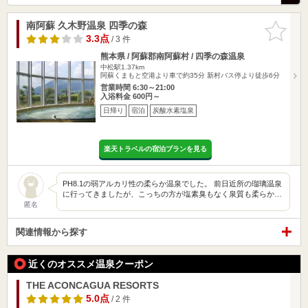
南阿蘇 久木野温泉 四季の森
お気に入
りに追加
3.3点
/ 3 件
熊本県 / 阿蘇郡南阿蘇村 / 四季の森温泉
中松駅1.37km
阿蘇くまもと空港より車で約35分 新村バス停より徒歩6分
営業時間 6:30～21:00
入浴料金 600円～
日帰り
宿泊
炭酸水素塩泉
楽天トラベルの宿泊プランを見る
PH8.1の弱アルカリ性の柔らか温泉でした。 前日近所の瑠璃温泉
に行ってきましたが、こっちの方が塩素臭もなく泉質も柔らか…
匿名
関連情報から探す
近くのオススメ温泉クーポン
THE ACONCAGUA RESORTS
5.0点
/ 2 件