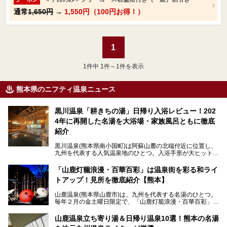
通常
1,650円
→
1,550円（100円お得！）
1
1
件中 1件～1件を表示
熊本県のニフティ温泉ニュース
黒川温泉「耕きちの湯」日帰り入浴レビュー！202
4年に再開した名湯を大浴場・家族風呂ともに徹底
紹介
黒川温泉(熊本県南小国町)は阿蘇山麓の北端付近に位置し、
九州を代表する人気温泉地のひとつ。入浴手形が大ヒット
し、各宿の趣の異なる露天風呂をめぐることで知られていま
す。
「山鹿灯籠浪漫・百華百彩」は温泉街を彩る和ライ
トアップ！見所を徹底紹介【熊本】
中でも「耕きち(こうきち)の湯」は露天風呂を持たないもの
の、風情ある内湯を楽しめる日帰り温泉施設。自然災害によ
山鹿温泉(熊本県山鹿市)は、九州を代表する名湯のひとつ。
り一度廃業しましたが、2024年10月に営業再開。数多くの
毎年２月の金土曜日限定で、「山鹿灯籠浪漫・百華百彩」
温泉ファンに注目される名湯です。
（やまがとうろうろまん・ひゃっかひゃくさい）が開催され
ます。和傘や竹、ろうそくなどを用いて、和情緒たっぷりの
山鹿温泉立ち寄り湯＆日帰り温泉10選！熊本の名湯
ライトアップが無料で楽しめます。