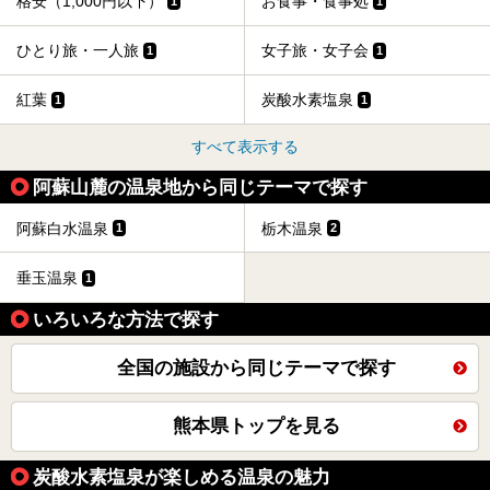
格安（1,000円以下）
お食事・食事処
1
1
ひとり旅・一人旅
女子旅・女子会
1
1
紅葉
炭酸水素塩泉
1
1
すべて表示する
阿蘇山麓の温泉地から同じテーマで探す
阿蘇白水温泉
栃木温泉
1
2
垂玉温泉
1
いろいろな方法で探す
全国の施設から同じテーマで探す
熊本県トップを見る
炭酸水素塩泉が楽しめる温泉の魅力