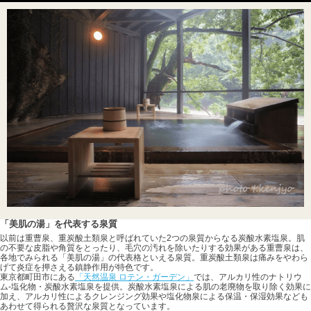
「美肌の湯」を代表する泉質
以前は重曹泉、重炭酸土類泉と呼ばれていた2つの泉質からなる炭酸水素塩泉。肌
の不要な皮脂や角質をとったり、毛穴の汚れを除いたりする効果がある重曹泉は、
各地でみられる「美肌の湯」の代表格といえる泉質。重炭酸土類泉は痛みをやわら
げて炎症を押さえる鎮静作用が特色です。
東京都町田市にある
「天然温泉 ロテン・ガーデン」
では、アルカリ性のナトリウ
ム-塩化物・炭酸水素塩泉を提供。炭酸水素塩泉による肌の老廃物を取り除く効果に
加え、アルカリ性によるクレンジング効果や塩化物泉による保温・保湿効果なども
あわせて得られる贅沢な泉質となっています。