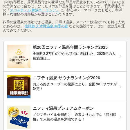
ドのお部屋と、露天風呂付きの豪華なお部屋が用意されているので、そのとき
の予算などに合わせ、ぴったりのお部屋を選ぶことができます。千葉県浦安市
の「
スパ＆ホテル 舞浜ユーラシア」
は、都心やテーマパークにも近く、和洋
様々な種類のお部屋から選ぶことができます。
四季の森温泉の宿泊できる温泉、日帰り温泉、スーパー銭湯の中でも特に人気
があるのは、
南阿蘇 久木野温泉 四季の森
などの施設です。ぜひ一度は足を運
んでみてください。
第20回ニフティ温泉年間ランキング2025
全国約2.2万件の中から頂点に選ばれた、2025年の人
気施設は…
ニフティ温泉 サウナランキング2026
おふろ好きユーザーの投票により、全国No.1サウナが
決定！
ニフティ温泉プレミアムクーポン
ノジマモバイル会員向け 通常よりもお得な「特別価
格」で人気の温泉を満喫できる！