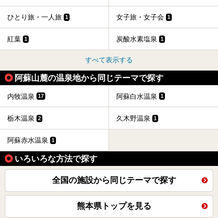
ひとり旅・一人旅
女子旅・女子会
1
1
紅葉
炭酸水素塩泉
1
1
すべて表示する
阿蘇山麓の温泉地から同じテーマで探す
内牧温泉
阿蘇白水温泉
17
1
栃木温泉
久木野温泉
2
1
阿蘇赤水温泉
1
いろいろな方法で探す
全国の施設から同じテーマで探す
熊本県トップを見る