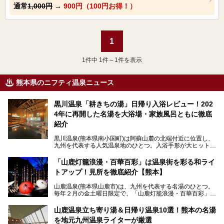
通常
1,000円
→
900円（100円お得！）
1
1
件中 1件～1件を表示
熊本県のニフティ温泉ニュース
黒川温泉「耕きちの湯」日帰り入浴レビュー！202
4年に再開した名湯を大浴場・家族風呂ともに徹底
紹介
黒川温泉(熊本県南小国町)は阿蘇山麓の北端付近に位置し、
九州を代表する人気温泉地のひとつ。入浴手形が大ヒット
し、各宿の趣の異なる露天風呂をめぐることで知られていま
す。
「山鹿灯籠浪漫・百華百彩」は温泉街を彩る和ライ
トアップ！見所を徹底紹介【熊本】
中でも「耕きち(こうきち)の湯」は露天風呂を持たないもの
の、風情ある内湯を楽しめる日帰り温泉施設。自然災害によ
山鹿温泉(熊本県山鹿市)は、九州を代表する名湯のひとつ。
り一度廃業しましたが、2024年10月に営業再開。数多くの
毎年２月の金土曜日限定で、「山鹿灯籠浪漫・百華百彩」
温泉ファンに注目される名湯です。
（やまがとうろうろまん・ひゃっかひゃくさい）が開催され
ます。和傘や竹、ろうそくなどを用いて、和情緒たっぷりの
山鹿温泉立ち寄り湯＆日帰り温泉10選！熊本の名湯
ライトアップが無料で楽しめます。
を地元九州温泉ライターが厳選
今回は再開した耕きちの湯を訪問し、全浴室(男女別大浴