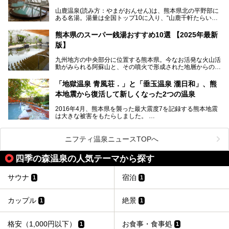
2025年は、2月7～8日・14～15日・21～22日・28～3月1
場・家族風呂)を徹底紹介します！
山鹿温泉(読み方：やまがおんせん)は、熊本県北の平野部に
日、の合計8日間開催。今回は地元九州在住の筆者が、その
ある名湯。湯量は全国トップ10に入り、“山鹿千軒たらいな
見所を徹底紹介。併せて、その他イベントや立ち寄り湯も併
し”と唄われる程。また、“乙女の柔肌”とも称される柔らかな
せてご紹介します。
泉質であり、お湯の良さにも定評があります。
熊本県のスーパー銭湯おすすめ10選 【2025年最新
版】
今回は地元九州の温泉ライターの私が実際に入浴した中か
ら、山鹿温泉の旅館やホテルの立ち寄り湯・日帰り入浴施
九州地方の中央部分に位置する熊本県。今なお活発な火山活
設・家族風呂の3パターンに分類し、合計10施設を厳選して
動がみられる阿蘇山と、その噴火で形成された地層からの湧
ご紹介。ぜひ、湯めぐりの参考にして下さいね！
水が多くあることから「火の国」「水の国」とも呼ばれま
す。
「地獄温泉 青風荘．」と「垂玉温泉 瀧日和」、熊
そんな熊本県は、県内の至るところから温泉が湧いている温
本地震から復活して新しくなった2つの温泉
泉県でもあります。山鹿温泉、玉名温泉、黒川温泉、人吉温
泉など有名な温泉地だけでなく、市街地にも天然温泉が湧き
2016年4月、熊本県を襲った最大震度7を記録する熊本地震
出すスーパー銭湯が豊富です。なかでも注目のスーパー銭湯
は大きな被害をもたらしました。
をピックアップしました。
阿蘇山麓の南阿蘇村の「地獄温泉 清風荘」、そして「清風
荘」から400mほど離れた「垂玉（たるたま）温泉 山口旅
ニフティ温泉ニュースTOPへ
館」の2軒は、この地震による土砂崩れなどのために、一時
期は孤立状態に。もしかしたらこの時のニュースで、「地獄
四季の森温泉の人気テーマから探す
温泉」と「垂玉温泉」の名前を知った人もいるかもしれませ
ん。
サウナ
宿泊
1
1
この2軒は今どうなっているのでしょうか。実は現在は「地
獄温泉 青風荘．」「垂玉温泉 瀧日和」として営業を再開し
ています。2021年に現地を訪問してきましたのでレポート
カップル
絶景
1
1
します。
格安（1,000円以下）
お食事・食事処
1
1