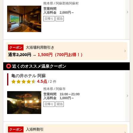
熊本県 / 阿蘇郡南阿蘇村
営業時間
入浴料金 2,000円～
日帰り
宿泊
大浴場利用割引き
クーポン
通常
2,200円
→
1,500円（700円お得！）
近くのオススメ温泉クーポン
亀の井ホテル 阿蘇
4.5点
/ 2 件
熊本県 / 阿蘇市
営業時間 15:00～21:00
入浴料金 1,000円～
日帰り
宿泊
入浴料割引
クーポン