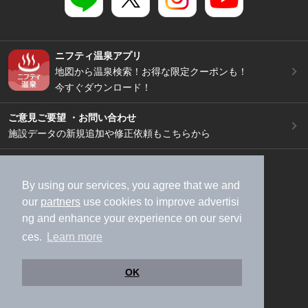
ニフティ温泉アプリ
地図から温泉検索！お得な限定クーポンも！
今すぐダウンロード！
ご意見ご要望 ・お問い合わせ
施設データの新規追加や修正依頼もこちらから
スマートフォン
/
PC
加盟店募集（資料請求）
広告出稿のご案内
By using our services, you agree that we and
our
partners
use cookies to improve advertisi
利用規約
ライフスタイルMEMBERS+規約
ng and enhance your experience on our servi
特定商取引法に基づく表記
ヘルプ
採用情報
ces.
Learn more
運営会社
個人情報保護ポリシー
©NIFTY Lifestyle Co., Ltd.
OK