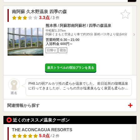
南阿蘇 久木野温泉 四季の森
お気に入
りに追加
3.3点
/ 3 件
熊本県 / 阿蘇郡南阿蘇村 / 四季の森温泉
中松駅1.37km
阿蘇くまもと空港より車で約35分 新村バス停より徒歩6分
営業時間 6:30～21:00
入浴料金 600円～
日帰り
宿泊
楽天トラベルの宿泊プランを見る
PH8.1の弱アルカリ性の柔らか温泉でした。 前日近所の瑠璃温泉
に行ってきましたが、こっちの方が塩素臭もなく泉質も柔らか…
匿名
関連情報から探す
近くのオススメ温泉クーポン
THE ACONCAGUA RESORTS
5.0点
/ 2 件