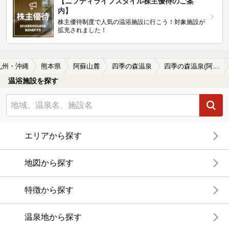
【ニフティライフスタイル株主優待のご案
内】
株主優待制度で人気の温浴施設に行こう！対象施設が
拡充されました！
九州・沖縄
熊本県
阿蘇山麓
四季の森温泉
四季の森温泉(阿蘇山麓)の温泉宿・温泉旅館・ホテルおすすめ1選(2026年版)
温浴施設を探す
エリアから探す
地図から探す
特徴から探す
温泉地から探す