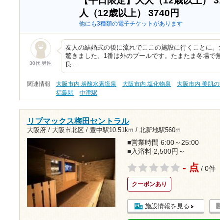
【平日限定】大人（12歳以上）
3
人（12歳以上）
3740円
他にも3種類の電子チケットがあります
友人の結婚式の後に流れでここの施設に行くことに。
驚きました。1番は外のプールです。たまたま冬場で
30代 男性
良…
関連情報
大阪市内 炭酸水素塩泉
大阪市内 塩化物泉
大阪市内 美肌
福島駅
中津駅
リブマックス梅田セントラル
大阪府 / 大阪市北区 /
豊中駅10.51km
/
北新地駅560m
■営業時間 6:00～25:00
■入浴料 2,500円～
- 点
/ 0件
クーポンあり
施設情報を見る