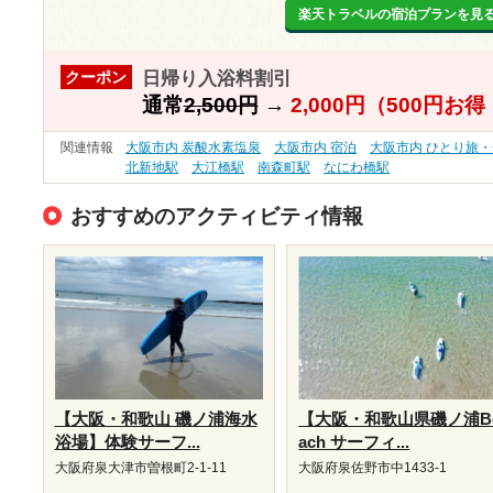
楽天トラベルの宿泊プランを見
日帰り入浴料割引
クーポン
通常
2,500円
→
2,000円（500円お
関連情報
大阪市内 炭酸水素塩泉
大阪市内 宿泊
大阪市内 ひとり旅
北新地駅
大江橋駅
南森町駅
なにわ橋駅
おすすめのアクティビティ情報
【大阪・和歌山 磯ノ浦海水
【大阪・和歌山県磯ノ浦B
浴場】体験サーフ...
ach サーフィ...
大阪府泉大津市曽根町2-1-11
大阪府泉佐野市中1433-1