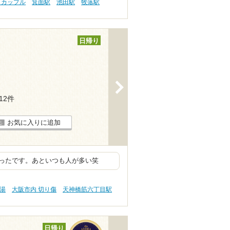
 カップル
箕面駅
池田駅
牧落駅
日帰り
>
112件
お気に入りに追加
ったです。あといつも人が多い笑
の湯
大阪市内 切り傷
天神橋筋六丁目駅
日帰り