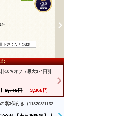
>
11件
お気に入りに追加
10％オフ（最大374円引
>
】
3,740円
→
3,366円
3個付き（113203/1132