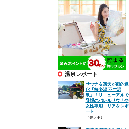
温泉レポート
サウナ＆露天が劇的進
化「極楽湯 羽生温
泉」！リニューアルで
登場のバレルサウナや
女性専用エリアをレポ
ート
（突レポ）