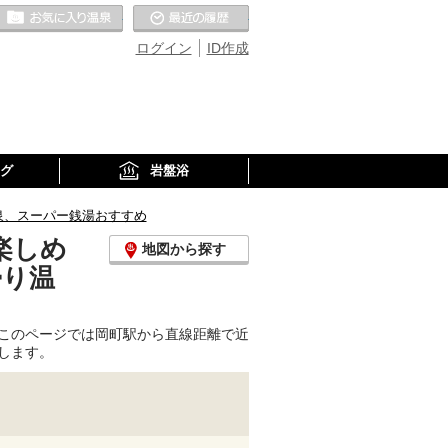
お気に入りの温泉
最近の履歴
ログイン
ID作成
グ
岩盤浴
泉、スーパー銭湯おすすめ
楽しめ
地図から探す
帰り温
このページでは岡町駅から直線距離で近
します。