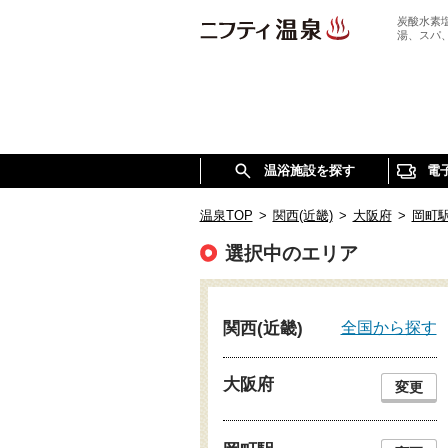
炭酸水素
湯、スパ
温浴施設を探す
電
温泉TOP
>
関西(近畿)
>
大阪府
>
岡町
選択中のエリア
全国から探す
関西(近畿)
大阪府
変更