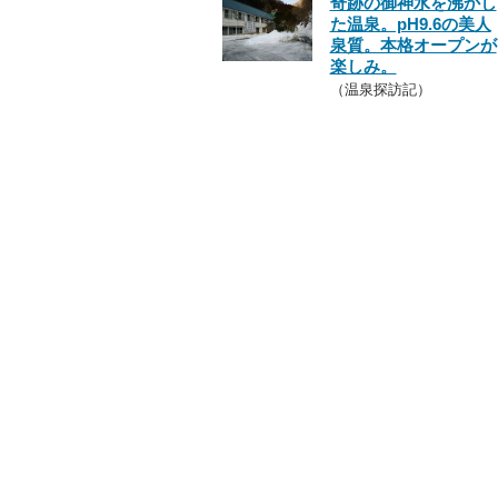
奇跡の御神水を沸かし
た温泉。pH9.6の美人
泉質。本格オープンが
楽しみ。
（温泉探訪記）