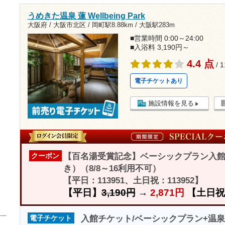
うめきた温泉 蓮 Wellbeing Park
大阪府 / 大阪市北区 /
岡町駅8.88km
/
大阪駅283m
■営業時間 0:00～24:00
■入浴料 3,190円～
4.4 点
/ 
電子チケットあり
施設情報を見る
【百名湯受賞記念】ベーシックプラン入館料
クーポン
き）（8/8～16利用不可）
【平日：113951、土日祝：113952】
【平日】
3,190円
→
2,871円
【土日祝
入館チケット/ベーシックプラン+温泉の素
電子チケット