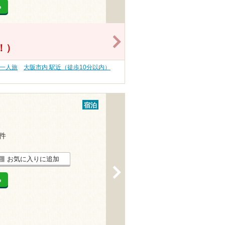
る
>
得！）
・一人旅
大阪市内 駅近（徒歩10分以内）
宿泊
3件
お気に入りに追加
>
る