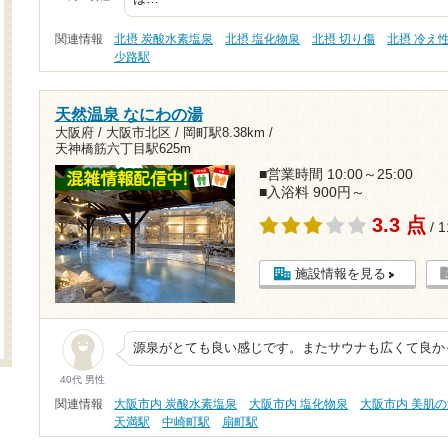
関連情報
北摂 炭酸水素塩泉
北摂 塩化物泉
北摂 切り傷
北摂 冷え
少路駅
天然温泉 なにわの湯
大阪府 / 大阪市北区 /
岡町駅8.38km
/
天神橋筋六丁目駅625m
■営業時間 10:00～25:00
■入浴料 900円～
3.3 点
/ 
施設情報を見る
源泉がとても良い感じです。またサウナも広くて良か
40代 男性
関連情報
大阪市内 炭酸水素塩泉
大阪市内 塩化物泉
大阪市内 美肌
天満駅
中崎町駅
扇町駅