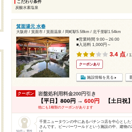
こだわり条件
炭酸水素塩泉
箕面湯元 水春
大阪府 / 箕面市 / 箕面温泉 /
岡町駅5.58km
/
北千里駅1.54km
■営業時間 9:00～26:00
■入浴料 1,000円～
3.4 点
/ 
クーポンあり
施設情報を見る
岩盤処利用料金200円引き
クーポン
【平日】
800円
→
600円
【土日祝
他にも1種類のクーポンがあります
千里ニュータウンの中にあるパチンコ店を中心とした
さんです。ビーバーワールドという施設の中、建物の
50代～ 男性
は…