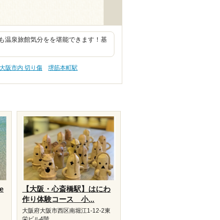
も温泉旅館気分をを堪能できます！基
大阪市内 切り傷
堺筋本町駅
e
【大阪・心斎橋駅】はにわ
作り体験コース 小...
大阪府大阪市西区南堀江1-12-2東
栄ビル4階