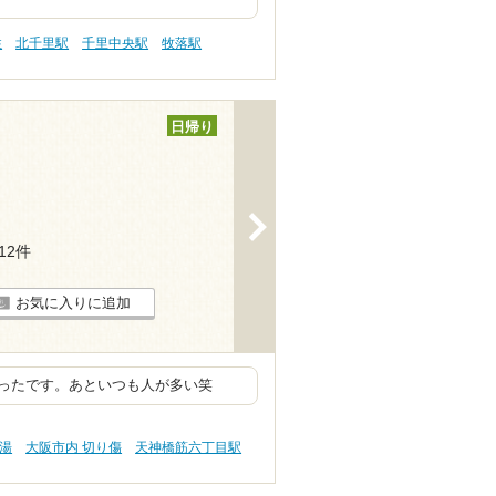
性
北千里駅
千里中央駅
牧落駅
日帰り
>
112件
お気に入りに追加
ったです。あといつも人が多い笑
の湯
大阪市内 切り傷
天神橋筋六丁目駅