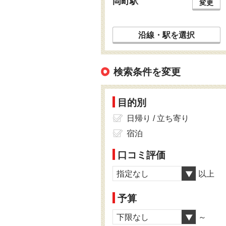
岡町駅
変更
沿線・駅を選択
検索条件を変更
目的別
日帰り / 立ち寄り
宿泊
口コミ評価
指定なし
以上
予算
下限なし
～