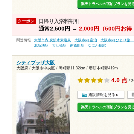
楽天トラベルの宿泊プランを見
日帰り入浴料割引
クーポン
通常
2,500円
→
2,000円（500円お
関連情報
大阪市内 炭酸水素塩泉
大阪市内 宿泊
大阪市内 ひとり旅
北新地駅
大江橋駅
南森町駅
なにわ橋駅
シティプラザ大阪
大阪府 / 大阪市中央区 /
岡町駅11.32km
/
堺筋本町駅419m
4.0 点
/ 
施設情報を見る
楽天トラベルの宿泊プランを見