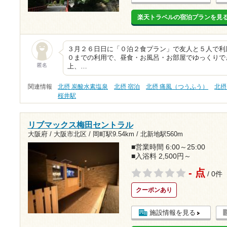
楽天トラベルの宿泊プランを見
３月２６日日に「０泊２食プラン」で友人と５人で利
０までの利用で、昼食・お風呂・お部屋でゆっくりで
匿名
上、…
関連情報
北摂 炭酸水素塩泉
北摂 宿泊
北摂 痛風（つうふう）
北摂
桜井駅
リブマックス梅田セントラル
大阪府 / 大阪市北区 /
岡町駅9.54km
/
北新地駅560m
■営業時間 6:00～25:00
■入浴料 2,500円～
- 点
/ 0件
クーポンあり
施設情報を見る