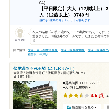
04）
【平日限定】大人（12歳以上）
3
人（12歳以上）
3740円
他にも3種類の電子チケットがあります
友人の結婚式の後に流れでここの施設に行くことに。
驚きました。1番は外のプールです。たまたま冬場で
30代 男性
良…
関連情報
大阪市内 炭酸水素塩泉
大阪市内 塩化物泉
大阪市内 美肌
福島駅
中津駅
伏尾温泉 不死王閣（ふしおうかく）
大阪府 / 池田市伏尾町 / 伏尾温泉 /
岡町駅8.89km
/
鼓滝駅2.14km
■営業時間 11:00～22:00
■入浴料 1,800円～
3.5 点
/ 
施設情報を見る