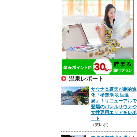
温泉レポート
サウナ＆露天が劇的進
化「極楽湯 羽生温
泉」！リニューアルで
登場のバレルサウナや
女性専用エリアをレポ
ート
（突レポ）