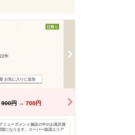
日帰り
>
122件
お気に入りに追加
>
】
900円
→
700円
アミューズメント施設の中のお風呂屋
2階になります。スーパー銭湯エリア