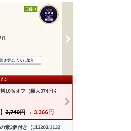
日帰り
>
11件
お気に入りに追加
10％オフ（最大374円引
>
】
3,740円
→
3,366円
3個付き（113203/1132