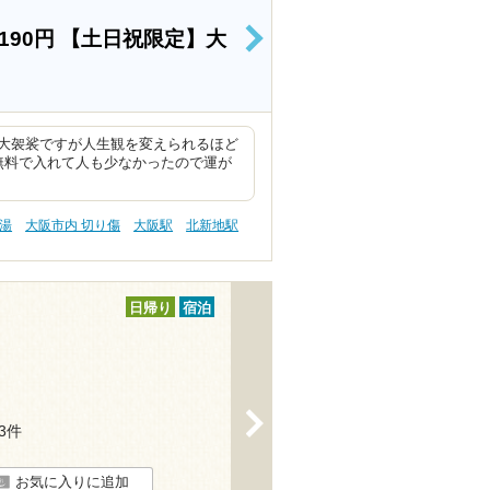
190円
【土日祝限定】大
>
大袈裟ですが人生観を変えられるほど
無料で入れて人も少なかったので運が
の湯
大阪市内 切り傷
大阪駅
北新地駅
日帰り
宿泊
>
43件
お気に入りに追加