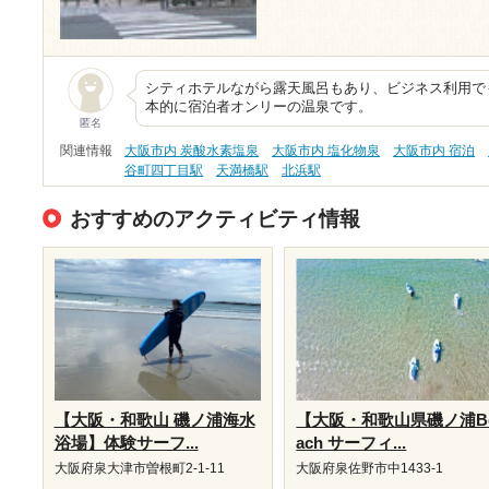
シティホテルながら露天風呂もあり、ビジネス利用で
本的に宿泊者オンリーの温泉です。
匿名
関連情報
大阪市内 炭酸水素塩泉
大阪市内 塩化物泉
大阪市内 宿泊
谷町四丁目駅
天満橋駅
北浜駅
おすすめのアクティビティ情報
【大阪・和歌山 磯ノ浦海水
【大阪・和歌山県磯ノ浦B
浴場】体験サーフ...
ach サーフィ...
大阪府泉大津市曽根町2-1-11
大阪府泉佐野市中1433-1