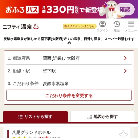
購入済チケットはこちら
ログイン
履歴
メニュー
炭酸水素塩泉が楽しめる堅下駅(大阪府)近くの温泉、日帰り温泉、スーパー銭湯おすす
め
1. 都道府県
関西(近畿) / 大阪府
2. 沿線・駅
堅下駅
3. こだわり条件
炭酸水素塩泉
こだわり条件を変更する
リストから探す
地図から探す
八尾グランドホテル
お気に入
りに追加