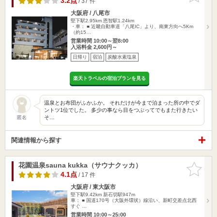
3.2点
/ 37 件
大阪府 / 八尾市
堅下駅2.95km
恩智駅1.24km
・車： ■ 近畿自動車道「八尾IC」より、南東方向へ5Km
（約15…
営業時間 10:00～翌8:00
入浴料金 2,600円～
日帰り
宿泊
炭酸水素塩泉
楽天トラベルの宿泊プランを見る
温泉とお布団がふかふか。 それだけが今まで泊まった所の中でダ
ントツ1位でした。 多少の事なら目をつぶってでもまた行きたい
そ…
匿名
関連情報から探す
花園温泉sauna kukka（サウナクッカ）
お気に入
りに追加
4.1点
/ 17 件
大阪府 / 東大阪市
堅下駅9.42km
新石切駅947m
車： ■ 国道170号（大阪外環状）線沿い、新町交差点北西
すぐ …
営業時間 10:00～25:00