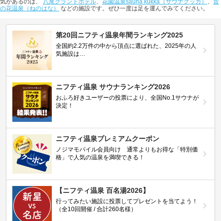
気があるのは、
八尾グランドホテル
、
花園温泉sauna kukka（サウナクッカ）
、
音
の花温泉（ねのはな）
などの施設です。ぜひ一度は足を運んでみてください。
第20回ニフティ温泉年間ランキング2025
全国約2.2万件の中から頂点に選ばれた、2025年の人
気施設は…
ニフティ温泉 サウナランキング2026
おふろ好きユーザーの投票により、全国No.1サウナが
決定！
ニフティ温泉プレミアムクーポン
ノジマモバイル会員向け 通常よりもお得な「特別価
格」で人気の温泉を満喫できる！
【ニフティ温泉 百名湯2026】
行ってみたい施設に投票してプレゼントを当てよう！
（全10回開催 / 合計260名様）