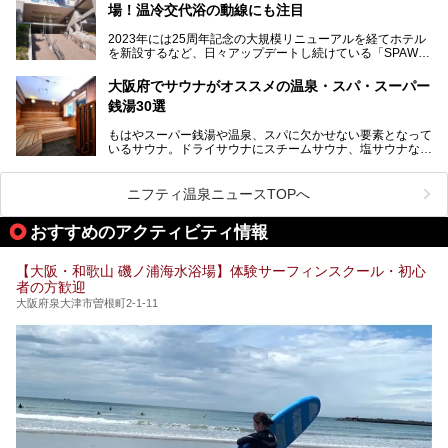
本記事では、そんなリニューアル後の注目ポイントを詳しく
場！温冷交代浴の動線にも注目
あるごの湯は、大阪府豊中市にある日帰り温浴施設で、阪急
紹介します。これから「鶴見緑地湯元水春」に訪れる方や、
宝塚線「三国駅」から徒歩約10分とアクセスも良好です。
より満足度の高い過ごし方をしたい方はぜひお読みくださ
2023年には25周年記念の大規模リニューアルを経てホテル
チムジルバン（岩盤浴）を中心に、発汗・リラックス・漫画
い。
を新設するなど、日々アップデートし続けている「SPAWO
タイムまで満喫できる長時間滞在型の施設なので、一日中ゆ
RLD HOTEL＆RESORT」（以下スパワールド）。
ったりと過ごしたいときにおすすめ。大うちわやタオルによ
そんなスパワールドが2025年11月15日（土）に、新たな浴
る迫力ある熱波パフォーマンスも毎日行われており、“とと
大阪府でサウナがオススメの温泉・スパ・スーパー
室や日本最大級140人収容の大規模サウナを携えてリニュー
のう”体験をしっかり楽しめるのもポイントです。
銭湯30選
アルオープン！浴室である4F・6Fそれぞれにリニューアル
が施されており、その総工費はなんと13.5億円！
さらに館内でくつろぐだけでなく、隣接するビルにはカラオ
もはやスーパー銭湯や温泉、スパに欠かせない要素となって
大規模リニューアルの全容を確認すべく、リニューアルプレ
ケやボウリングといった遊び場もあり、友人同士やカップル
いるサウナ。ドライサウナにスチームサウナ、塩サウナな
オープンイベントに行ってきました！今回はそのリニューア
で“遊び+癒し”の一日を過ごすのにもぴったり。
ど、いくつか異なるタイプが楽しめたり、水風呂や外気浴ス
ル部分の概要をお届けします。
ペース、ロウリュウなど、心ゆくまで楽しむためのサービス
今回は、あるごの湯を訪問し、チムジルバンやお風呂、食事
が充実した施設も多くみられます。
ニフティ温泉ニュースTOPへ
処にいたるまで魅力をたっぷり堪能してきたので、その全容
を詳しく紹介します！
今回はそんなサウナにこだわった、大阪府内のオススメ温
おすすめのアクティビティ情報
泉・銭湯・スパを30件紹介したいと思います！
【大阪・和歌山 磯ノ浦海水浴場】体験サーフィンスクール・初心
者の方歓迎
大阪府泉大津市曽根町2-1-11