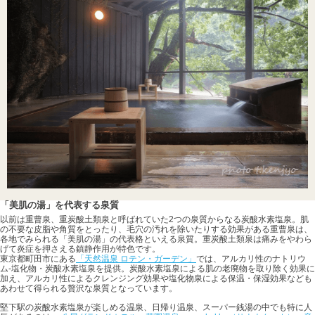
「美肌の湯」を代表する泉質
以前は重曹泉、重炭酸土類泉と呼ばれていた2つの泉質からなる炭酸水素塩泉。肌
の不要な皮脂や角質をとったり、毛穴の汚れを除いたりする効果がある重曹泉は、
各地でみられる「美肌の湯」の代表格といえる泉質。重炭酸土類泉は痛みをやわら
げて炎症を押さえる鎮静作用が特色です。
東京都町田市にある
「天然温泉 ロテン・ガーデン」
では、アルカリ性のナトリウ
ム-塩化物・炭酸水素塩泉を提供。炭酸水素塩泉による肌の老廃物を取り除く効果に
加え、アルカリ性によるクレンジング効果や塩化物泉による保温・保湿効果なども
あわせて得られる贅沢な泉質となっています。
堅下駅の炭酸水素塩泉が楽しめる温泉、日帰り温泉、スーパー銭湯の中でも特に人