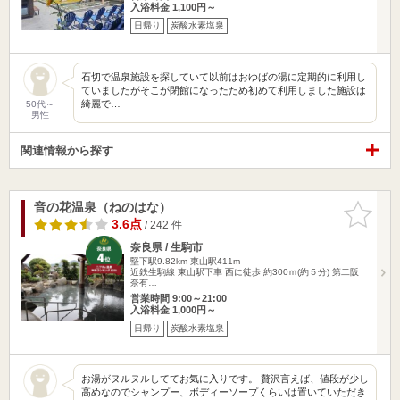
入浴料金 1,100円～
日帰り
炭酸水素塩泉
石切で温泉施設を探していて以前はおゆばの湯に定期的に利用し
ていましたがそこが閉館になったため初めて利用しました施設は
綺麗で…
50代～
男性
関連情報から探す
音の花温泉（ねのはな）
お気に入
りに追加
3.6点
/ 242 件
奈良県 / 生駒市
堅下駅9.82km
東山駅411m
近鉄生駒線 東山駅下車 西に徒歩 約300ｍ(約５分) 第二阪
奈有…
営業時間 9:00～21:00
入浴料金 1,000円～
日帰り
炭酸水素塩泉
お湯がヌルヌルしててお気に入りです。 贅沢言えば、値段が少し
高めなのでシャンプー、ボディーソープくらいは置いていただき