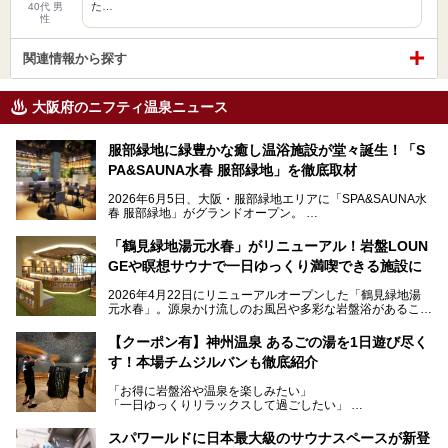
た…
40代 男
性
関連情報から探す
大阪府のニフティ温泉ニュース
服部緑地に緑豊かな癒し温浴施設が堂々誕生！「S
PA&SAUNA水春 服部緑地」を徹底取材
2026年6月5日、大阪・服部緑地エリアに「SPA&SAUNA水
春 服部緑地」がグランドオープン。
当初の計画から約5年の時を経て誕生した本施設は、温泉・
「鶴見緑地湯元水春」がリニューアル！岩盤LOUN
サウナ・岩盤浴・フィットネス・ラウンジ・レストランなど
GEや瞑想サウナで一日ゆっくり満喫できる施設に
を融合した、これまでの“水春”のイメージをさらに進化させ
た大型ウェルネス施設です。
2026年4月22日にリニューアルオープンした「鶴見緑地湯
元水春」。源泉かけ流しのお風呂や多彩な岩盤浴があること
今回はオープン前の内覧会に参加し、館内のこだわりポイン
で人気の施設ですが、リニューアルを経てこれまで以上
トを徹底取材してきました。
に“一日中くつろげる場所”としてパワーアップしています。
サウナー注目の3種のサウナや160cmの深水風呂、没入感の
【クーポン有】神州温泉 あるごの湯を1日遊び尽く
高い岩盤浴エリア、日本最大の台数を誇る最新AIフィットネ
す！本場チムジルバンも徹底紹介
今回のリニューアルでは、新たに登場した瞑想サウナをはじ
スマシンなど、見どころ満載の館内を詳しくご紹介します。
め、岩盤浴エリアや休憩スペースの充実、レストランなど、
「お得に岩盤浴や温泉を楽しみたい」
見どころが盛りだくさん。日常の疲れを癒やしたい方はもち
「一日ゆっくりリラックスして過ごしたい」
ろん、休日にゆったり過ごしたい方にもぴったりの内容とな
そんな方におすすめなのが、クーポンを使ってお得に長時間
っています。
利用できる「神州温泉 あるごの湯」です。
スパワールドに日本最大級のサウナスペースが新登