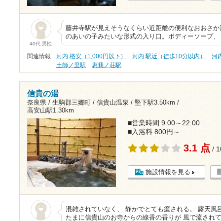
藤井寺駅が見えそうなくらい近距離の便利なおおさか
のあいの子みたいな形式の入り口。ボディーソープ、
40代 男性
関連情報
河内 格安（1,000円以下）
河内 駅近（徒歩10分以内）
河
土師ノ里駅
恵我ノ荘駅
信貴の湯
奈良県 / 生駒郡三郷町 / 信貴山温泉 /
堅下駅3.50km
/
高安山駅1.30km
■営業時間 9:00～22:00
■入浴料 800円～
3.1 点
/ 
施設情報を見る
混雑されていなく、 静かでとても癒される。 露天風
たまに信貴山のお寺からの線香の香りが 風で流され