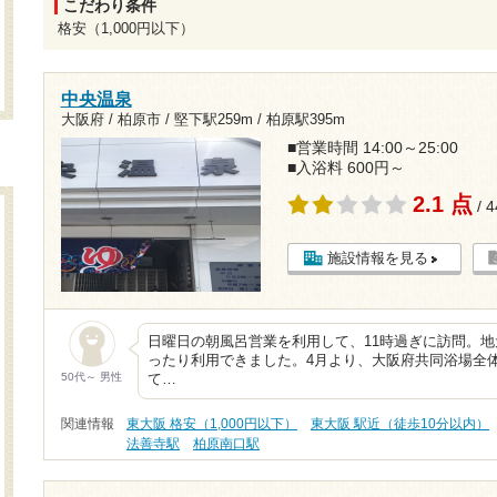
こだわり条件
格安（1,000円以下）
中央温泉
大阪府 / 柏原市 /
堅下駅259m
/
柏原駅395m
■営業時間 14:00～25:00
■入浴料 600円～
2.1 点
/ 
施設情報を見る
日曜日の朝風呂営業を利用して、11時過ぎに訪問。
ったり利用できました。4月より、大阪府共同浴場全
50代～ 男性
て…
関連情報
東大阪 格安（1,000円以下）
東大阪 駅近（徒歩10分以内）
法善寺駅
柏原南口駅