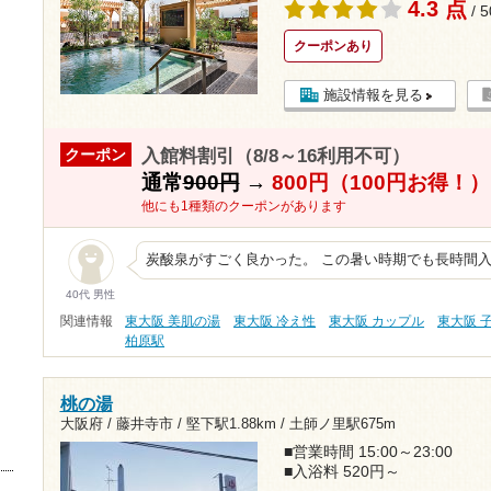
4.3 点
/ 
クーポンあり
施設情報を見る
入館料割引（8/8～16利用不可）
クーポン
通常
900円
→
800円（100円お得！）
他にも1種類のクーポンがあります
炭酸泉がすごく良かった。 この暑い時期でも長時間
40代 男性
関連情報
東大阪 美肌の湯
東大阪 冷え性
東大阪 カップル
東大阪 
柏原駅
桃の湯
大阪府 / 藤井寺市 /
堅下駅1.88km
/
土師ノ里駅675m
■営業時間 15:00～23:00
■入浴料 520円～