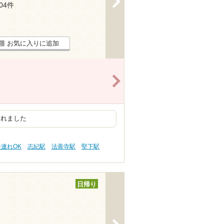
504件
お気に入りに追加
>
入れました
子連れOK
志紀駅
法善寺駅
堅下駅
日帰り
>