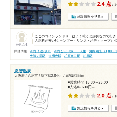
2.4 点
/ 
施設情報を見る
ここのコインランドリーはよく乾くと評判なので行き
入浴料が安い!シャンプー・リンス・ボディソープも40
20代 女性
関連情報
河内 子連れOK
河内 ひとり旅・一人旅
河内 格安（1,000
土師ノ里駅
道明寺駅
柏原南口駅
柏原駅
恩智温泉
大阪府 / 八尾市 /
堅下駅2.04km
/
恩智駅355m
■営業時間 15:30～23:00
■入浴料 600円～
2.0 点
/ 
施設情報を見る