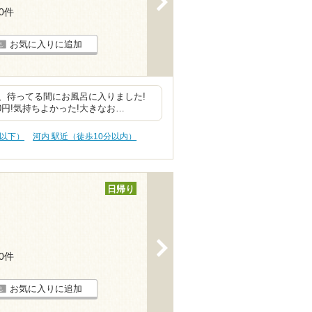
30件
お気に入りに追加
、待ってる間にお風呂に入りました!
円!気持ちよかった!大きなお…
円以下）
河内 駅近（徒歩10分以内）
日帰り
>
10件
お気に入りに追加