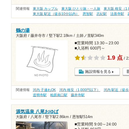
関連情報
東大阪 カップル
東大阪 ひとり旅・一人旅
東大阪 格安（1,
東大阪 駅近（徒歩10分以内）
恩智駅
志紀駅
法善寺駅
鶴の湯
大阪府 / 藤井寺市 /
堅下駅2.18km
/
土師ノ里駅340m
■営業時間 13:30～23:00
■入浴料 600円～
1.9 点
/ 
施設情報を見る
関連情報
河内 子連れOK
河内 格安（1,000円以下）
河内 駅近（徒歩
道明寺駅
柏原南口駅
藤井寺駅
源気温泉 八尾おゆば
大阪府 / 八尾市 /
堅下駅2.86km
/
恩智駅514m
■営業時間 9:00～24:00