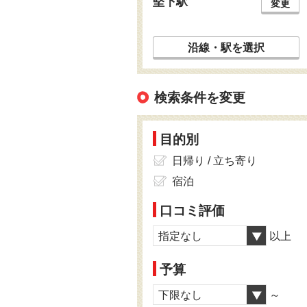
堅下駅
変更
沿線・駅を選択
検索条件を変更
目的別
日帰り / 立ち寄り
宿泊
口コミ評価
指定なし
以上
予算
下限なし
～