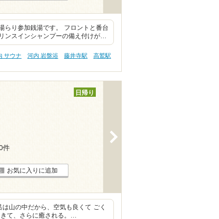
湯らり参加銭湯です。 フロントと番台
リンスインシャンプーの備え付けが…
内 サウナ
河内 岩盤浴
藤井寺駅
高鷲駅
日帰り
>
10件
お気に入りに追加
呂は山の中だから、空気も良くて ごく
てきて、さらに癒される。…