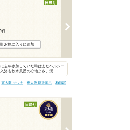
日帰り
>
39件
お気に入りに追加
りに去年参加していた時はまだヘルシー
の入浴も軟水風呂の心地よさ、漢…
東大阪 サウナ
東大阪 露天風呂
柏原駅
日帰り
>