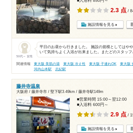
■入浴料 850円～
2.3 点
/ 
施設情報を見る
平日のお昼から行きました。 施設の規模としてはや
いて気持ちよく入浴が出来ました。またどのスタッフ
50代～ 女性
関連情報
東大阪 美肌の湯
東大阪 冷え性
東大阪 子連れOK
東大阪
河内山本駅
志紀駅
藤井寺温泉
大阪府 / 藤井寺市 /
堅下駅3.49km
/
藤井寺駅149m
■営業時間 15:00～翌12:00
■入浴料 600円～
2.9 点
/ 
施設情報を見る