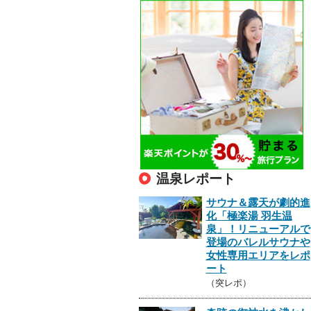
温泉レポート
サウナ＆露天が劇的進
化「極楽湯 羽生温
泉」！リニューアルで
登場のバレルサウナや
女性専用エリアをレポ
ート
（突レポ）