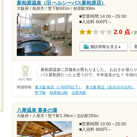
新柏原温泉（旧 ヘルシーバス新柏原店）
大阪府 / 柏原市 /
堅下駅691m
/
柏原駅308m
■営業時間 14:00～25:00
■入浴料 600円～
2.0 点
/ 
施設情報を見る
新柏原温泉に店舗名が変わりました。 おおさか湯ら
バス新柏原だったと思うので、今年改名かな？ 今回
40代 男性
関連情報
東大阪 格安（1,000円以下）
東大阪 駅近（徒歩10分以内）
堅下駅
柏原南口駅
法善寺駅
八尾温泉 喜多の湯
大阪府 / 八尾市 /
堅下駅1.39km
/
志紀駅293m
■営業時間 10:00～25:00
■入浴料 800円～