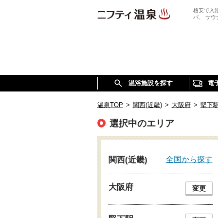
格安で入
パ、 サ
温浴施設を探す
電
温泉TOP
>
関西(近畿)
>
大阪府
>
堅下
選択中のエリア
全国から探す
関西(近畿)
大阪府
変更