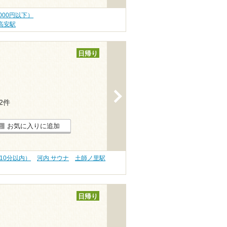
000円以下）
高安駅
日帰り
>
22件
お気に入りに追加
10分以内）
河内 サウナ
土師ノ里駅
日帰り