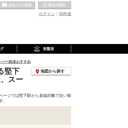
お気に入りの温泉
最近の履歴
ログイン
ID作成
グ
岩盤浴
ーパー銭湯おすすめ
る堅下
地図から探す
泉、スー
ページでは堅下駅から直線距離で近い順
す。