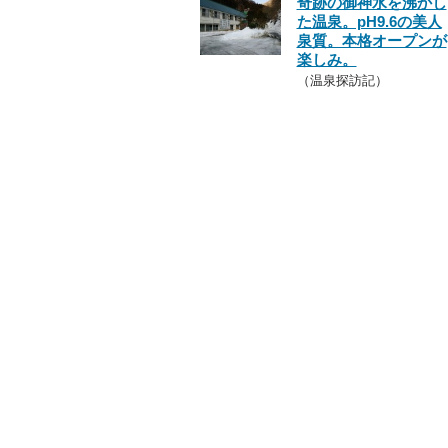
奇跡の御神水を沸かし
た温泉。pH9.6の美人
泉質。本格オープンが
楽しみ。
（温泉探訪記）