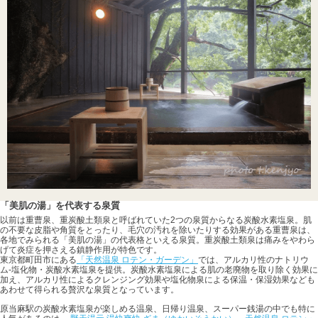
「美肌の湯」を代表する泉質
以前は重曹泉、重炭酸土類泉と呼ばれていた2つの泉質からなる炭酸水素塩泉。肌
の不要な皮脂や角質をとったり、毛穴の汚れを除いたりする効果がある重曹泉は、
各地でみられる「美肌の湯」の代表格といえる泉質。重炭酸土類泉は痛みをやわら
げて炎症を押さえる鎮静作用が特色です。
東京都町田市にある
「天然温泉 ロテン・ガーデン」
では、アルカリ性のナトリウ
ム-塩化物・炭酸水素塩泉を提供。炭酸水素塩泉による肌の老廃物を取り除く効果に
加え、アルカリ性によるクレンジング効果や塩化物泉による保温・保湿効果なども
あわせて得られる贅沢な泉質となっています。
原当麻駅の炭酸水素塩泉が楽しめる温泉、日帰り温泉、スーパー銭湯の中でも特に