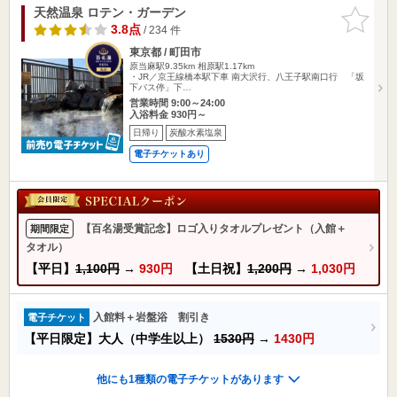
天然温泉 ロテン・ガーデン
お気に入
りに追加
3.8点
/ 234 件
東京都 / 町田市
原当麻駅9.35km
相原駅1.17km
・JR／京王線橋本駅下車 南大沢行、八王子駅南口行 「坂
下バス停」下…
営業時間 9:00～24:00
入浴料金 930円～
日帰り
炭酸水素塩泉
電子チケットあり
【百名湯受賞記念】ロゴ入りタオルプレゼント（入館＋
期間限定
タオル）
【平日】
1,100円
→
930円
【土日祝】
1,200円
→
1,030円
入館料＋岩盤浴 割引き
電子チケット
【平日限定】大人（中学生以上）
1530円
→
1430円
他にも1種類の電子チケットがあります