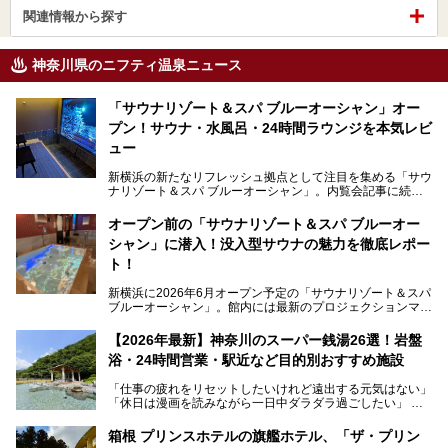
関連情報から探す
神奈川県のニフティ温泉ニュース
「サウナリゾート＆スパ ブルーオーシャン」オー
プン！サウナ・水風呂・24時間ラウンジを本気レビ
ュー
新横浜の新たなリフレッシュ拠点として注目を集める「サウ
ナリゾート＆スパ ブルーオーシャン」。内覧会記事に続
き、今回は実際に体験してみたリアルな様子をレポートしま
す。サウナや水風呂の気持ちよさはもちろん、リラックスス
オープン前の「サウナリゾート＆スパ ブルーオー
ペースの過ごしやすさまで徹底チェック。新横浜エリアで日
シャン」に潜入！没入型サウナの魅力を徹底レポー
常の疲れをリセットしたい人、ライブやスポーツ観戦遠征組
は必見です。
ト！
新横浜に2026年6月オープン予定の「サウナリゾート＆スパ
ブルーオーシャン」。館内には最新のプロジェクションマッ
ピングが多用され、まるで世界を旅しているかのような圧倒
的な“没入感（イマーシブ）”を体験できます。
【2026年最新】神奈川のスーパー銭湯26選！岩盤
浴・24時間営業・駅近など目的別おすすめ施設
「仕事の疲れをリセットしたいけれど遠出する元気はない」
今回は、そんな大注目の施設に一足先にお邪魔し、その全貌
「休日は漫画を読みながら一日中ダラダラ過ごしたい」
を見学させていただきました！
「子ども連れでも気兼ねなく、家事を忘れてリフレッシュし
たい」
サウナ室の中に咲き誇る桜、魚たちが泳ぐ水風呂、そしてバ
箱根 プリンスホテルの旗艦ホテル、「ザ・プリン
リのビーチを思わせる休憩スペース…。驚きの連続だった館