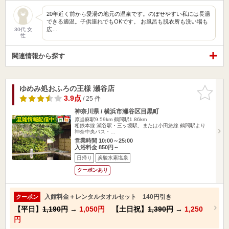
20年近く前から愛湯の地元の温泉です。のぼせやすい私には長湯
できる適温。子供連れでもOKです。 お風呂も脱衣所も洗い場も
広…
30代 女
性
関連情報から探す
ゆめみ処おふろの王様 瀬谷店
お気に入
りに追加
3.9点
/ 25 件
神奈川県 / 横浜市瀬谷区目黒町
原当麻駅9.59km
鶴間駅1.86km
相鉄本線 瀬谷駅・三ッ境駅、または小田急線 鶴間駅より
神奈中央バス・…
営業時間 10:00～25:00
入浴料金 850円～
日帰り
炭酸水素塩泉
クーポンあり
入館料金＋レンタルタオルセット 140円引き
クーポン
【平日】
1,190円
→
1,050円
【土日祝】
1,390円
→
1,250
円