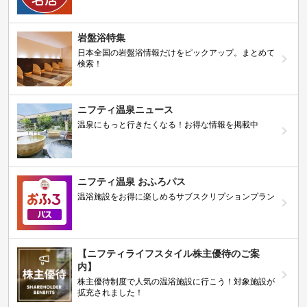
岩盤浴特集
日本全国の岩盤浴情報だけをピックアップ。まとめて
検索！
ニフティ温泉ニュース
温泉にもっと行きたくなる！お得な情報を掲載中
ニフティ温泉 おふろパス
温浴施設をお得に楽しめるサブスクリプションプラン
【ニフティライフスタイル株主優待のご案
内】
株主優待制度で人気の温浴施設に行こう！対象施設が
拡充されました！