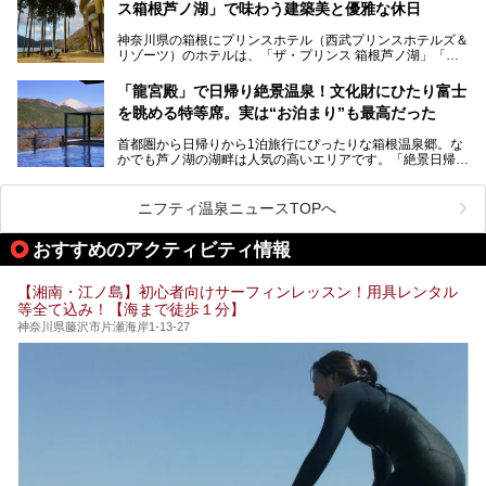
ス箱根芦ノ湖」で味わう建築美と優雅な休日
そんな「癒やされたい」という願いを叶えてくれるのが、神
内の様子をレポートします！
奈川県のスーパー銭湯。
神奈川県の箱根にプリンスホテル（西武プリンスホテルズ＆
神奈川県には、サウナや岩盤浴、一日中遊べるエンタメ施設
リゾーツ）のホテルは、「ザ・プリンス 箱根芦ノ湖」「芦
など、“非日常”を味わえるスーパー銭湯が数多く揃っていま
ノ湖畔 蛸川温泉 龍宮殿」「箱根湯の花プリンスホテル」
す。しかし、選択肢が多いからこそ「どの施設か迷ってしま
「箱根仙石原プリンスホテル」と4軒あり、今回ご紹介する
う」という人も多いはず。
「龍宮殿」で日帰り絶景温泉！文化財にひたり富士
「ザ・プリンス 箱根芦ノ湖」は、その中でもフラッグシッ
を眺める特等席。実は“お泊まり”も最高だった
プ（旗艦）に位置づけられる特別なホテルです。
そこで今回は、神奈川県内の人気施設26選を「安さ」「岩
盤浴・漫画の充実度」「景色の良さ」「高級感」「深夜営
首都圏から日帰りから1泊旅行にぴったりな箱根温泉郷。な
昭和の日本を代表する建築家の一人、村野藤吾が芦ノ湖の畔
業」「駅近」など、目的別に厳選して紹介します。
かでも芦ノ湖の湖畔は人気の高いエリアです。「絶景日帰り
に建てた桃源郷のようなホテルがここ。自家源泉の温泉や、
今の気分にぴったりの施設を見つけて、最高のリフレッシュ
温泉 龍宮殿本館」は、露天風呂から芦ノ湖と富士山の両方
こだわりぬいた食もあわせて、このホテルの魅力をレポート
時間を過ごす参考にしていただけますと幸いです。
が楽しめるまさに眺望自慢の日帰り温泉。
します。
ニフティ温泉ニュースTOPへ
そしてここは全24室の「箱根 芦ノ湖畔蛸川温泉 龍宮殿」と
───
して宿泊もできます。宿泊者は「龍宮殿本館」の営業時間に
提供元：株式会社西武・プリンスホテルズワールドワイド
おすすめのアクティビティ情報
加えて、朝6時からの宿泊者専用時間帯にも「龍宮殿本館」
【PR】
のお風呂が利用できます。
この記事はザ・プリンス 箱根芦ノ湖のPR記事です。
【湘南・江ノ島】初心者向けサーフィンレッスン！用具レンタル
今回は日帰り温泉としての「絶景日帰り温泉 龍宮殿本館
等全て込み！【海まで徒歩１分】
（以下、龍宮殿本館）」と、旅館としての「箱根 芦ノ湖畔
蛸川温泉 龍宮殿（以下、龍宮殿）」の両方の魅力をたっぷ
神奈川県藤沢市片瀬海岸1-13-27
りお伝えします！
ここは箱根神社、九頭龍神社、白龍神社、箱根元宮と箱根の
4つの神社に囲まれたパワースポットです。
───
提供元：株式会社西武・プリンスホテルズワールドワイド
【PR】
この記事は箱根 芦ノ湖畔蛸川温泉 龍宮殿のPR記事です。