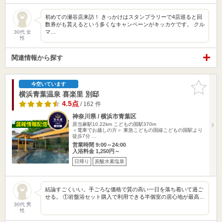
初めての瀬谷店来訪！ きっかけはスタンプラリーで4店巡ると回
数券がも貰えるという多くなキャンペーンがキッカケです。 クル
マ…
30代 女
性
関連情報から探す
お気に入
今空いています
りに追加
横浜青葉温泉 喜楽里 別邸
4.5点
/ 162 件
神奈川県 / 横浜市青葉区
原当麻駅10.22km
こどもの国駅370m
＜電車でお越しの方＞ 東急こどもの国線こどもの国駅より
徒歩7分 …
営業時間 9:00～24:00
入浴料金 1,250円～
日帰り
炭酸水素塩泉
結論すごくいい。手ごろな価格で質の高い一日を落ち着いて過ご
せる。 ①岩盤浴セット購入で利用できる半個室の居心地が最高…
30代 男
性