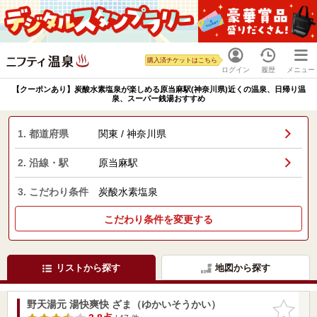
購入済チケットはこちら
ログイン
履歴
メニュー
【クーポンあり】炭酸水素塩泉が楽しめる原当麻駅(神奈川県)近くの温泉、日帰り温
泉、スーパー銭湯おすすめ
1. 都道府県
関東 / 神奈川県
2. 沿線・駅
原当麻駅
3. こだわり条件
炭酸水素塩泉
こだわり条件を変更する
リストから探す
地図から探す
野天湯元 湯快爽快 ざま（ゆかいそうかい）
お気に入
りに追加