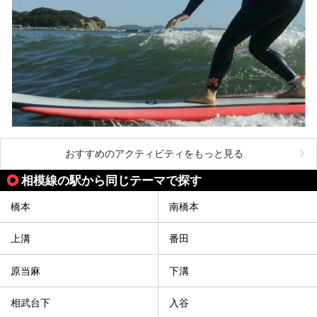
おすすめのアクティビティをもっと見る
相模線の駅から同じテーマで探す
橋本
南橋本
上溝
番田
原当麻
下溝
相武台下
入谷