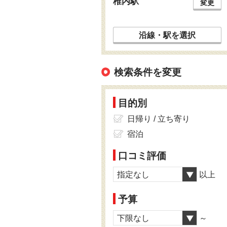
稚内駅
変更
沿線・駅を選択
検索条件を変更
目的別
日帰り / 立ち寄り
宿泊
口コミ評価
指定なし
以上
予算
下限なし
～