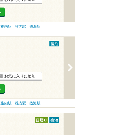
る
南稚内駅
稚内駅
抜海駅
宿泊
>
お気に入りに追加
る
南稚内駅
稚内駅
抜海駅
日帰り
宿泊