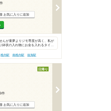
1件
>
お気に入りに追加
る
せんが童夢よりジモ専度が高く、私が
すり鉢状の入れ物にお金を入れるタイ…
稚内駅
南稚内駅
抜海駅
日帰り
>
19件
お気に入りに追加