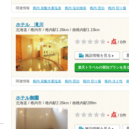
関連情報
稚内 炭酸水素塩泉
稚内 塩化物泉
稚内 宿泊
稚内 切り傷
ホテル 滝川
北海道 / 稚内市 /
稚内駅1.26km
/
南稚内駅1.13km
- 点
/ 0件
施設情報を見る
楽天トラベルの宿泊プランを見
関連情報
稚内 炭酸水素塩泉
稚内 宿泊
稚内 切り傷
稚内 冷え性
ホテル御園
北海道 / 稚内市 /
稚内駅2.26km
/
南稚内駅289m
- 点
/ 0件
施設情報を見る