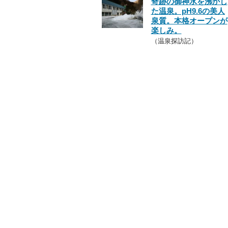
奇跡の御神水を沸かし
た温泉。pH9.6の美人
泉質。本格オープンが
楽しみ。
（温泉探訪記）