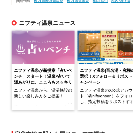
関連情報
稚内 炭酸水素塩泉
稚内 塩化物泉
稚内 宿泊
稚内 切り傷
ニフティ温泉ニュース
ニフティ温泉が新提案「占いベ
ニフティ温泉|百名湯・究極
ンチ」スタート！温泉×占いで
選択！Xフォロー＆リポスト
湯あがりに、こころもスッキリ
ャンペーン
ニフティ温泉から、温浴施設の
ニフティ温泉のX公式アカウ
新しい楽しみ方をご提案！
ト（@niftyonsen）をフォ
し、指定投稿をリポストす
温泉で体を癒したあとに、占い
と、抽選で各回26（ふろ）
でこころもスッキリ──そんな
様（合計260名様）に選べる
新体験が楽しめる「占いベン
GIFT500円分をプレゼント
チ」を展開中♨
たします。