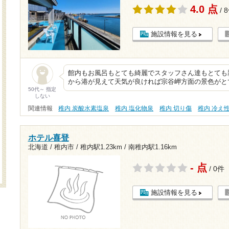
4.0 点
/ 
施設情報を見る
館内もお風呂もとても綺麗でスタッフさん達もとても
から港が見えて天気が良ければ宗谷岬方面の景色がと
50代～ 指定
しない
関連情報
稚内 炭酸水素塩泉
稚内 塩化物泉
稚内 切り傷
稚内 冷え
ホテル喜登
北海道 / 稚内市 /
稚内駅1.23km
/
南稚内駅1.16km
- 点
/ 0件
施設情報を見る