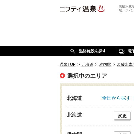
炭酸水素
湯、スパ
温浴施設を探す
電
温泉TOP
>
北海道
>
稚内駅
>
炭酸水素
選択中のエリア
全国から探す
北海道
北海道
変更