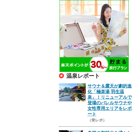
温泉レポート
サウナ＆露天が劇的進
化「極楽湯 羽生温
泉」！リニューアルで
登場のバレルサウナや
女性専用エリアをレポ
ート
（突レポ）