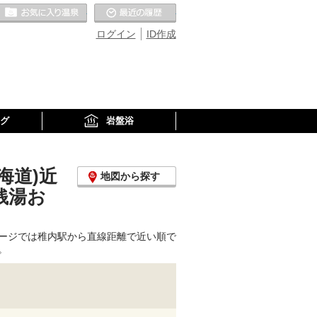
お気に入りの温泉
最近の履歴
ログイン
ID作成
グ
岩盤浴
海道)近
地図から探す
銭湯お
ージでは稚内駅から直線距離で近い順で
。