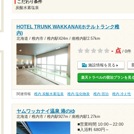
こだわり条件
炭酸水素塩泉
HOTEL TRUNK WAKKANAI(ホテルトランク稚
内)
北海道 / 稚内市 /
稚内駅424m
/
南稚内駅2.57km
- 点
/ 0件
施設情報を見る
楽天トラベルの宿泊プランを見
関連情報
稚内 炭酸水素塩泉
稚内 塩化物泉
稚内 宿泊
稚内 冷え性
ヤムワッカナイ温泉 港のゆ
北海道 / 稚内市 /
稚内駅927m
/
南稚内駅1.27km
■営業時間 10:00～22:00
■入浴料 680円～