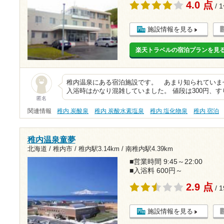
4.0 点
/ 
施設情報を見る
楽天トラベルの宿泊プランを見
稚内温泉にある宿泊施設です。 あまり知られていま
入浴時はかなり混雑していました。 値段は300円、
匿名
関連情報
稚内 炭酸泉
稚内 炭酸水素塩泉
稚内 塩化物泉
稚内 宿泊
稚内温泉童夢
北海道 / 稚内市 /
稚内駅3.14km
/
南稚内駅4.39km
■営業時間 9:45～22:00
■入浴料 600円～
2.9 点
/ 
施設情報を見る