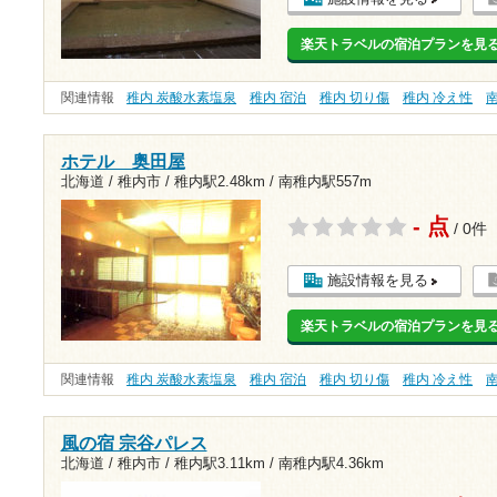
楽天トラベルの宿泊プランを見
関連情報
稚内 炭酸水素塩泉
稚内 宿泊
稚内 切り傷
稚内 冷え性
ホテル 奥田屋
北海道 / 稚内市 /
稚内駅2.48km
/
南稚内駅557m
- 点
/ 0件
施設情報を見る
楽天トラベルの宿泊プランを見
関連情報
稚内 炭酸水素塩泉
稚内 宿泊
稚内 切り傷
稚内 冷え性
風の宿 宗谷パレス
北海道 / 稚内市 /
稚内駅3.11km
/
南稚内駅4.36km