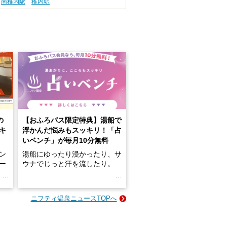
南稚内駅
稚内駅
の
【おふろパス限定特典】湯船で
キ
浮かんだ悩みもスッキリ！「占
いベンチ」が毎月10分無料
ン
湯船にゆったり浸かったり、サ
ロー
ウナでじっと汗を流したり。
る
名
e-
ニフティ温泉ニュースTOPへ
い
そんな「一人でぼんやり過ごす
時間」、ふだん後回しにしてい
た「これからのこと」や「ちょ