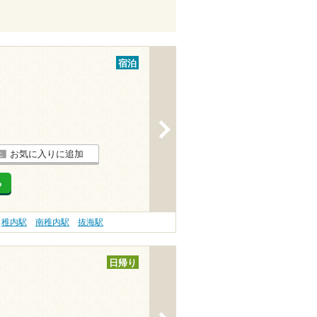
宿泊
>
お気に入りに追加
る
稚内駅
南稚内駅
抜海駅
日帰り