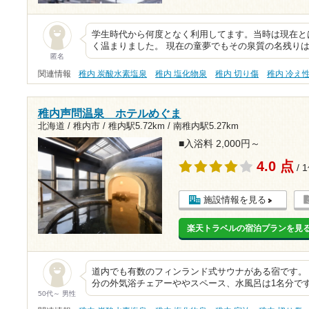
学生時代から何度となく利用してます。当時は現在と
く温まりました。 現在の童夢でもその泉質の名残りは
匿名
関連情報
稚内 炭酸水素塩泉
稚内 塩化物泉
稚内 切り傷
稚内 冷え
稚内声問温泉 ホテルめぐま
北海道 / 稚内市 /
稚内駅5.72km
/
南稚内駅5.27km
■入浴料 2,000円～
4.0 点
/ 
施設情報を見る
楽天トラベルの宿泊プランを見
道内でも有数のフィンランド式サウナがある宿です。
分の外気浴チェアーややスペース、水風呂は1名分で
50代～ 男性