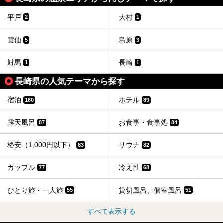
平戸
大村
2
1
雲仙
島原
5
3
対馬
長崎
1
1
長崎県の人気テーマから探す
宿泊
ホテル
160
89
露天風呂
お食事・食事処
87
84
格安（1,000円以下）
サウナ
83
82
カップル
冷え性
77
68
ひとり旅・一人旅
貸切風呂、個室風呂
55
51
すべて表示する