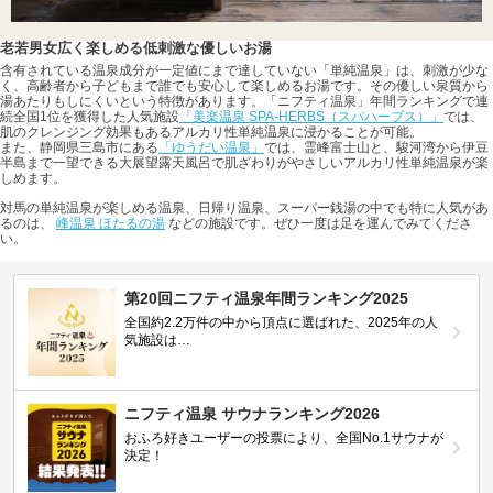
老若男女広く楽しめる低刺激な優しいお湯
含有されている温泉成分が一定値にまで達していない「単純温泉」は、刺激が少な
く、高齢者から子どもまで誰でも安心して楽しめるお湯です。その優しい泉質から
湯あたりもしにくいという特徴があります。「ニフティ温泉」年間ランキングで連
続全国1位を獲得した人気施設
「美楽温泉 SPA-HERBS（スパハーブス）」
では、
肌のクレンジング効果もあるアルカリ性単純温泉に浸かることが可能。
また、静岡県三島市にある
「ゆうだい温泉」
では、霊峰富士山と、駿河湾から伊豆
半島まで一望できる大展望露天風呂で肌ざわりがやさしいアルカリ性単純温泉が楽
しめます。
対馬の単純温泉が楽しめる温泉、日帰り温泉、スーパー銭湯の中でも特に人気があ
るのは、
峰温泉 ほたるの湯
などの施設です。ぜひ一度は足を運んでみてくださ
い。
第20回ニフティ温泉年間ランキング2025
全国約2.2万件の中から頂点に選ばれた、2025年の人
気施設は…
ニフティ温泉 サウナランキング2026
おふろ好きユーザーの投票により、全国No.1サウナが
決定！