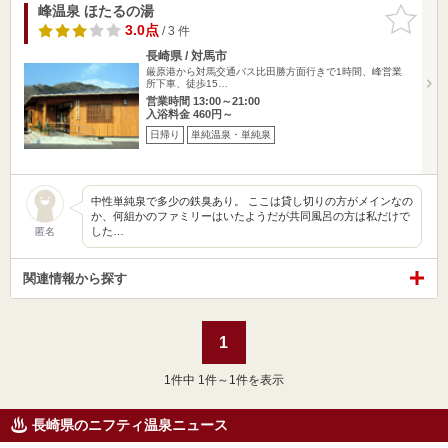
峰温泉 ほたるの湯
お気に入
りに追加
3.0点
/ 3 件
長崎県 / 対馬市
厳原港から対馬交通バス比田勝方面行きで1時間、峰営業
所下車、徒歩15…
営業時間 13:00～21:00
入浴料金 460円～
日帰り
単純温泉・単純泉
中性単純泉で多少の鉄臭あり。 ここは貸し切りの方がメインなの
か、何組かのファミリーはいたようだが共同風呂の方は私だけで
した…
匿名
関連情報から探す
1
1
件中 1件～1件を表示
長崎県のニフティ温泉ニュース