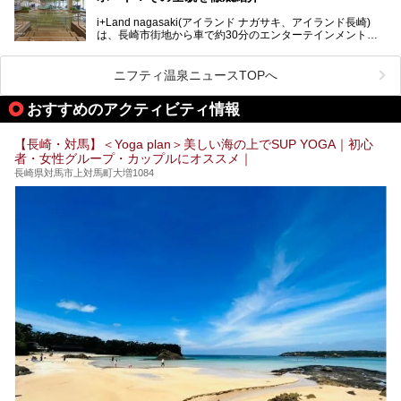
「天然炭酸温泉 のもん湯」を現地体験。天然炭酸泉がある
i+Land nagasaki(アイランド ナガサキ、アイランド長崎)
大浴場をはじめ、併設のホテル「Nomon長崎」・食事(ラン
は、長崎市街地から車で約30分のエンターテインメントリ
チ)・おすすめの周辺観光まで、それらの全貌を徹底紹介し
ゾート施設。伊王島全体に展開した施設群は、宿泊はもちろ
ます！
んのこと多彩なアクティビティが楽しめ、到底一日では遊び
尽くせない程！ 中でも注目すべきは、日帰り可能な3つのス
───
ニフティ温泉ニュースTOPへ
パ施設です。
提供元：天然炭酸温泉 のもん湯【PR】
この記事は天然炭酸温泉 のもん湯のPRレポート記事です。
おすすめのアクティビティ情報
今回は九州在住のニフティ温泉ライターである筆者が現地体
【長崎・対馬】＜Yoga plan＞美しい海の上でSUP YOGA｜初心
験し、3つのスパ施設に焦点を当て、その全貌を徹底紹介。
者・女性グループ・カップルにオススメ｜
本編では、i+Land nagasakiのSPAの中核的施設ともいえる
「Ark Land Spa」をご紹介します。
長崎県対馬市上対馬町大増1084