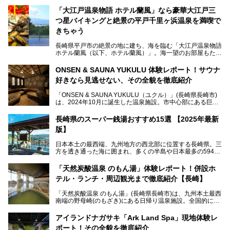
「大江戸温泉物語 ホテル蘭風」なら豪華大江戸三
つ星バイキングと絶景の平戸千里ヶ浜温泉を満喫で
きちゃう
長崎県平戸市の絶景の地に建ち、海を臨む「大江戸温泉物語
ホテル蘭風（以下、ホテル蘭風）」。海一望のお部屋もたく
さんあるこちらのホテルで、2025年7月から話題の「大江戸
三つ星バイキング」がスタート！早速現地で体験してきまし
ONSEN & SAUNA YUKULU 体験レポート！サウナ
た。
好きなら見逃せない、その全貌を徹底紹介
このほかに、展望露天風呂や子連れで過ごしやすいキッズパ
「ONSEN & SAUNA YUKULU（ユクル）」(長崎県長崎市)
ークなどおススメのポイントがたっぷりです！周辺観光情報
は、2024年10月に誕生した温泉施設。市中心部にある巨大
も含めてご紹介します。
複合施設「長崎スタジアムシティ」の一角にあり、オープン
当初から多くのサウナ―やスパ好きに注目されています。
───
長崎県のスーパー銭湯おすすめ15選 【2025年最新
提供元：大江戸温泉物語ホテルズ＆リゾーツ株式会社【P
版】
R】
この記事は大江戸温泉物語 ホテル蘭風のPR記事です。
日本本土の最西端、九州地方の西北部に位置する長崎県。三
そこで今回は、ニフティ温泉ライターである筆者が現地体
方を透き通った海に囲まれ、多くの半島や日本最多の594も
験。天然温泉・サウナ・水風呂・別途有料のプレミアムサウ
の島々で構成される複雑な地形は、思わず息をのむほどの美
ナ・リラクゼーションスペースまで、それらの全貌を徹底紹
しい景観の宝庫です。
介します！
「天然炭酸温泉 のもん湯」体験レポート！併設ホ
長崎県にあるスーパー銭湯にも、長崎ならではの景観を存分
テル・ランチ・周辺観光まで徹底紹介【長崎】
に楽しめる施設がいくつも見られます。眺望自慢が多い長崎
県のスーパー銭湯のなかで、特におすすめの施設をご紹介し
「天然炭酸温泉 のもん湯」(長崎県長崎市)は、九州本土最西
ましょう。
南端の野母崎(のもざき)にある日帰り温泉施設。全国的にも
希少な天然の炭酸泉を楽しめる点が特徴で、遠隔地ながらも
多くの温泉ファンに親しまれています。
アイランドナガサキ「Ark Land Spa」現地体験レ
ポート！その全貌を徹底紹介
今回は、地元九州在住のニフティ温泉ライターである筆者が