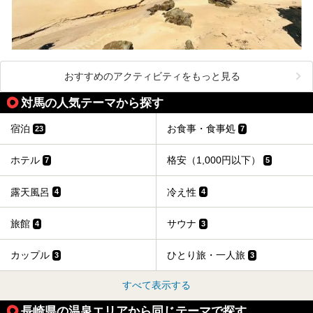
おすすめのアクティビティをもっと見る
対馬の人気テーマから探す
宿泊
お食事・食事処
23
7
ホテル
格安（1,000円以下）
7
5
露天風呂
冷え性
4
4
旅館
サウナ
4
3
カップル
ひとり旅・一人旅
3
3
すべて表示する
長崎県の温泉エリアから同じテーマで探す