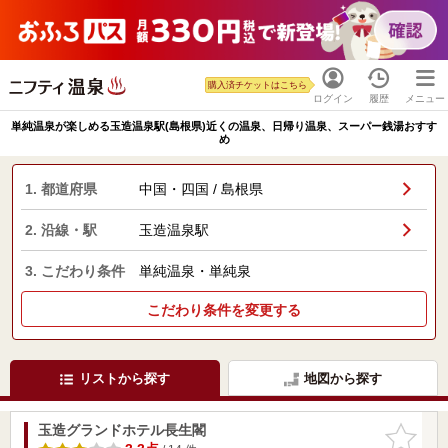
購入済チケットはこちら
ログイン
履歴
メニュー
単純温泉が楽しめる玉造温泉駅(島根県)近くの温泉、日帰り温泉、スーパー銭湯おすす
め
1. 都道府県
中国・四国 / 島根県
2. 沿線・駅
玉造温泉駅
3. こだわり条件
単純温泉・単純泉
こだわり条件を変更する
リストから探す
地図から探す
玉造グランドホテル長生閣
お気に入
りに追加