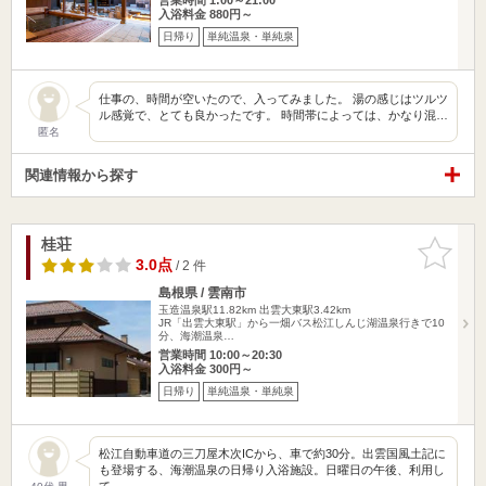
入浴料金 880円～
日帰り
単純温泉・単純泉
仕事の、時間が空いたので、入ってみました。 湯の感じはツルツ
ル感覚で、とても良かったです。 時間帯によっては、かなり混…
匿名
関連情報から探す
桂荘
お気に入
りに追加
3.0点
/ 2 件
島根県 / 雲南市
玉造温泉駅11.82km
出雲大東駅3.42km
JR「出雲大東駅」から一畑バス松江しんじ湖温泉行きで10
分、海潮温泉…
営業時間 10:00～20:30
入浴料金 300円～
日帰り
単純温泉・単純泉
松江自動車道の三刀屋木次ICから、車で約30分。出雲国風土記に
も登場する、海潮温泉の日帰り入浴施設。日曜日の午後、利用し
て…