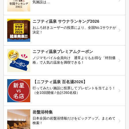
気施設は…
ニフティ温泉 サウナランキング2026
おふろ好きユーザーの投票により、全国No.1サウナが
決定！
ニフティ温泉プレミアムクーポン
ノジマモバイル会員向け 通常よりもお得な「特別価
格」で人気の温泉を満喫できる！
【ニフティ温泉 百名湯2026】
行ってみたい施設に投票してプレゼントを当てよう！
（全10回開催 / 合計260名様）
岩盤浴特集
日本全国の岩盤浴情報だけをピックアップ。まとめて
検索！