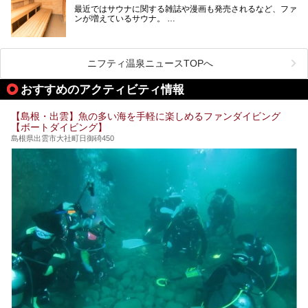
最近ではサウナに関する雑誌や漫画も発売されるなど、ファ
ンが増えているサウナ。
しかしサウナは一口にサウナと言っても、ドライサウナ、ス
ニフティ温泉ニュースTOPへ
チームサウナ、塩サウナなどが存在し、施設によって様々な
こだわりを持つ施設も増えています。
おすすめのアクティビティ情報
今回はそんな今話題のサウナが楽しめる、島根県内にあるオ
【島根・出雲】魚の多い海を手軽に楽しめるファンダイビング
ススメ温泉・銭湯・スパを10件まとめてご紹介します。
【ボートダイビング】
島根県出雲市大社町日御碕450