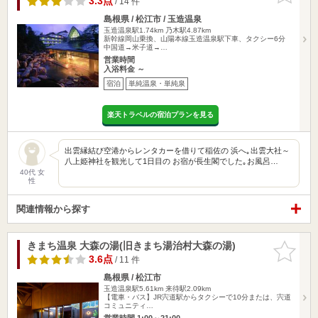
3.3点
/ 14 件
島根県 / 松江市 / 玉造温泉
玉造温泉駅1.74km
乃木駅4.87km
新幹線岡山乗換、山陽本線玉造温泉駅下車、タクシー6分
中国道→米子道→…
営業時間
入浴料金 ～
宿泊
単純温泉・単純泉
楽天トラベルの宿泊プランを見る
出雲縁結び空港からレンタカーを借りて稲佐の 浜へ｡出雲大社～
八上姫神社を観光して1日目の お宿が長生閣でした｡お風呂…
40代 女
性
関連情報から探す
きまち温泉 大森の湯(旧きまち湯治村大森の湯)
お気に入
りに追加
3.6点
/ 11 件
島根県 / 松江市
玉造温泉駅5.61km
来待駅2.09km
【電車・バス】JR宍道駅からタクシーで10分または、宍道
コミュニティ…
営業時間 1:00～21:00