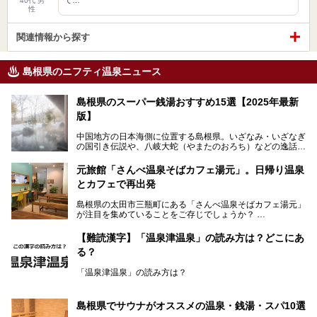
40代 男
性
関連情報から探す
島根県のニフティ温泉ニュース
島根県のスーパー銭湯おすすめ15選【2025年最新
版】
中国地方の日本海側に位置する島根県。いざなみ・いざなぎ
の国引き伝説や、八岐大蛇（やまたのおろち）などの逸話が
残る神話の里というイメージが強く、出雲大社には毎年多く
の参拝客が訪れます。「出雲縁結び空港」への直行便なら、
元旅館「さんべ温泉そばカフェ湯元」。日帰り温泉
首都圏からでも実は2時間圏内で到着できるアクセスも魅力
とカフェで再出発
です。
そんな島根県には、玉造温泉（松江市）や温泉津温泉（大田
島根県の太田市三瓶町にある「さんべ温泉そばカフェ湯元」
市）など、古くから知られる温泉郷が多くあります。ゆった
が注目を集めていることをご存じでしょうか？
り流れる時間のなかで、心の底からのんびりできるスーパー
銭湯＆日帰り温泉の数々をピックアップしてご紹介します。
「さんべ温泉そばカフェ湯元」は日帰り温泉と、名物のそば
【難読漢字】「温泉津温泉」の読み方は？どこにあ
を提供するカフェという新しい営業スタイルで、観光客に限
る？
らず地元民にも親しまれています。
「温泉津温泉」の読み方は？
宿泊をせずとも、気軽に源泉のお湯をつかった温泉と、美味
しいそばが楽しめるなんて、とても素敵ですよね。
読めそうで読めない、難読温泉地名漢字。あなたは読めます
しかし、元は温泉旅館だったこちらの施設、さまざまな背景
か？
を経て現在のスタイルに辿り着いているのです。
島根県でサウナがオススメの温泉・銭湯・スパ10選