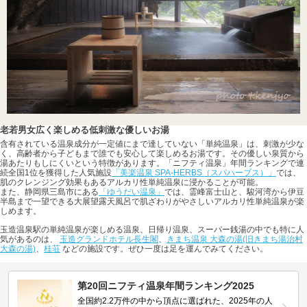
老若男女広く楽しめる低刺激な優しいお湯
含有されている温泉成分が一定値にまで達していない「単純温泉」は、刺激が少な
く、高齢者から子どもまで誰でも安心して楽しめるお湯です。その優しい泉質から
湯あたりもしにくいという特徴があります。「ニフティ温泉」年間ランキングで連
続全国1位を獲得した人気施設
「美楽温泉 SPA-HERBS（スパハーブス）」
では、
肌のクレンジング効果もあるアルカリ性単純温泉に浸かることが可能。
また、静岡県三島市にある
「ゆうだい温泉」
では、霊峰富士山と、駿河湾から伊豆
半島まで一望できる大展望露天風呂で肌ざわりがやさしいアルカリ性単純温泉が楽
しめます。
玉造温泉駅の単純温泉が楽しめる温泉、日帰り温泉、スーパー銭湯の中でも特に人
気があるのは、
玉造グランドホテル長生閣
、
きまち温泉 大森の湯(旧きまち湯治村
大森の湯)
、
桂荘
などの施設です。ぜひ一度は足を運んでみてください。
第20回ニフティ温泉年間ランキング2025
全国約2.2万件の中から頂点に選ばれた、2025年の人