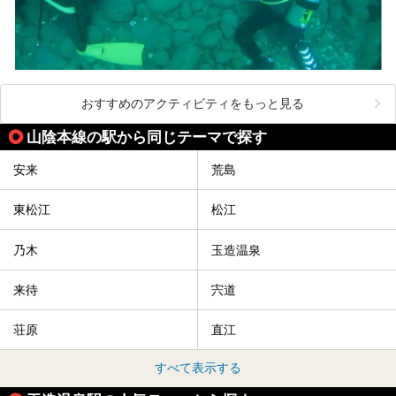
おすすめのアクティビティをもっと見る
山陰本線の駅から同じテーマで探す
安来
荒島
東松江
松江
乃木
玉造温泉
来待
宍道
荘原
直江
すべて表示する