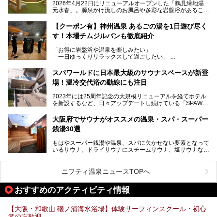
2026年4月22日にリニューアルオープンした「鶴見緑地湯
元水春」。源泉かけ流しのお風呂や多彩な岩盤浴があること
今回はオープン前の内覧会に参加し、館内のこだわりポイン
で人気の施設ですが、リニューアルを経てこれまで以上
トを徹底取材してきました。
に“一日中くつろげる場所”としてパワーアップしています。
サウナー注目の3種のサウナや160cmの深水風呂、没入感の
【クーポン有】神州温泉 あるごの湯を1日遊び尽く
高い岩盤浴エリア、日本最大の台数を誇る最新AIフィットネ
す！本場チムジルバンも徹底紹介
今回のリニューアルでは、新たに登場した瞑想サウナをはじ
スマシンなど、見どころ満載の館内を詳しくご紹介します。
め、岩盤浴エリアや休憩スペースの充実、レストランなど、
「お得に岩盤浴や温泉を楽しみたい」
見どころが盛りだくさん。日常の疲れを癒やしたい方はもち
「一日ゆっくりリラックスして過ごしたい」
ろん、休日にゆったり過ごしたい方にもぴったりの内容とな
そんな方におすすめなのが、クーポンを使ってお得に長時間
っています。
利用できる「神州温泉 あるごの湯」です。
スパワールドに日本最大級のサウナスペースが新登
本記事では、そんなリニューアル後の注目ポイントを詳しく
場！温冷交代浴の動線にも注目
あるごの湯は、大阪府豊中市にある日帰り温浴施設で、阪急
紹介します。これから「鶴見緑地湯元水春」に訪れる方や、
宝塚線「三国駅」から徒歩約10分とアクセスも良好です。
より満足度の高い過ごし方をしたい方はぜひお読みくださ
2023年には25周年記念の大規模リニューアルを経てホテル
チムジルバン（岩盤浴）を中心に、発汗・リラックス・漫画
い。
を新設するなど、日々アップデートし続けている「SPAWO
タイムまで満喫できる長時間滞在型の施設なので、一日中ゆ
RLD HOTEL＆RESORT」（以下スパワールド）。
ったりと過ごしたいときにおすすめ。大うちわやタオルによ
そんなスパワールドが2025年11月15日（土）に、新たな浴
る迫力ある熱波パフォーマンスも毎日行われており、“とと
大阪府でサウナがオススメの温泉・スパ・スーパー
室や日本最大級140人収容の大規模サウナを携えてリニュー
のう”体験をしっかり楽しめるのもポイントです。
銭湯30選
アルオープン！浴室である4F・6Fそれぞれにリニューアル
が施されており、その総工費はなんと13.5億円！
さらに館内でくつろぐだけでなく、隣接するビルにはカラオ
もはやスーパー銭湯や温泉、スパに欠かせない要素となって
大規模リニューアルの全容を確認すべく、リニューアルプレ
ケやボウリングといった遊び場もあり、友人同士やカップル
いるサウナ。ドライサウナにスチームサウナ、塩サウナな
オープンイベントに行ってきました！今回はそのリニューア
で“遊び+癒し”の一日を過ごすのにもぴったり。
ど、いくつか異なるタイプが楽しめたり、水風呂や外気浴ス
ル部分の概要をお届けします。
ペース、ロウリュウなど、心ゆくまで楽しむためのサービス
今回は、あるごの湯を訪問し、チムジルバンやお風呂、食事
が充実した施設も多くみられます。
ニフティ温泉ニュースTOPへ
処にいたるまで魅力をたっぷり堪能してきたので、その全容
を詳しく紹介します！
今回はそんなサウナにこだわった、大阪府内のオススメ温
おすすめのアクティビティ情報
泉・銭湯・スパを30件紹介したいと思います！
【大阪・和歌山 磯ノ浦海水浴場】体験サーフィンスクール・初心
者の方歓迎