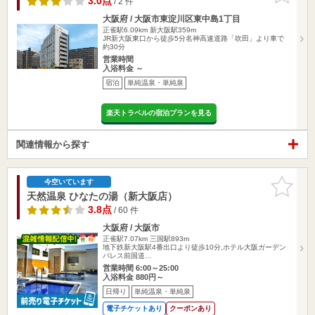
3.0点
/ 2 件
大阪府 / 大阪市東淀川区東中島1丁目
正雀駅6.09km
新大阪駅359m
JR新大阪東口から徒歩5分名神高速道路「吹田」より車で
約30分
営業時間
入浴料金 ～
宿泊
単純温泉・単純泉
楽天トラベルの宿泊プランを見る
関連情報から探す
お気に入
今空いています
りに追加
天然温泉 ひなたの湯（新大阪店）
3.8点
/ 60 件
大阪府 / 大阪市
正雀駅7.07km
三国駅893m
地下鉄新大阪駅4番出口より徒歩10分,ホテル大阪ガーデン
パレス前国道…
営業時間 6:00～25:00
入浴料金 880円～
日帰り
単純温泉・単純泉
電子チケットあり
クーポンあり