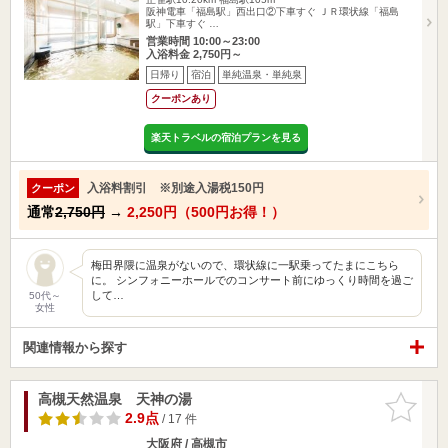
阪神電車「福島駅」西出口②下車すぐ ＪＲ環状線「福島
駅」下車すぐ …
営業時間 10:00～23:00
入浴料金 2,750円～
日帰り
宿泊
単純温泉・単純泉
クーポンあり
楽天トラベルの宿泊プランを見る
入浴料割引 ※別途入湯税150円
クーポン
通常
2,750円
→
2,250円（500円お得！）
梅田界隈に温泉がないので、環状線に一駅乗ってたまにこちら
に。 シンフォニーホールでのコンサート前にゆっくり時間を過ご
して…
50代～
女性
関連情報から探す
高槻天然温泉 天神の湯
お気に入
りに追加
2.9点
/ 17 件
大阪府 / 高槻市