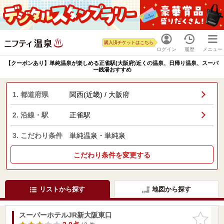
購入済チケットはこちら
ログイン
履歴
メニュー
【クーポンあり】単純温泉が楽しめる正雀駅(大阪府)近くの温泉、日帰り温泉、スーパ
ー銭湯おすすめ
1. 都道府県
関西(近畿) / 大阪府
2. 沿線・駅
正雀駅
3. こだわり条件
単純温泉・単純泉
こだわり条件を変更する
リストから探す
地図から探す
スーパーホテルJR新大阪東口
お気に入
りに追加