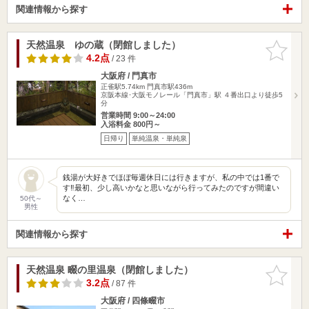
関連情報から探す
天然温泉 ゆの蔵（閉館しました）
お気に入
りに追加
4.2点
/ 23 件
大阪府 / 門真市
正雀駅5.74km
門真市駅436m
京阪本線･大阪モノレール「門真市」駅 ４番出口より徒歩5
分
営業時間 9:00～24:00
入浴料金 800円～
日帰り
単純温泉・単純泉
銭湯が大好きでほぼ毎週休日には行きますが、私の中では1番で
す‼️最初、少し高いかなと思いながら行ってみたのですが間違い
なく…
50代～
男性
関連情報から探す
天然温泉 畷の里温泉（閉館しました）
お気に入
りに追加
3.2点
/ 87 件
大阪府 / 四條畷市