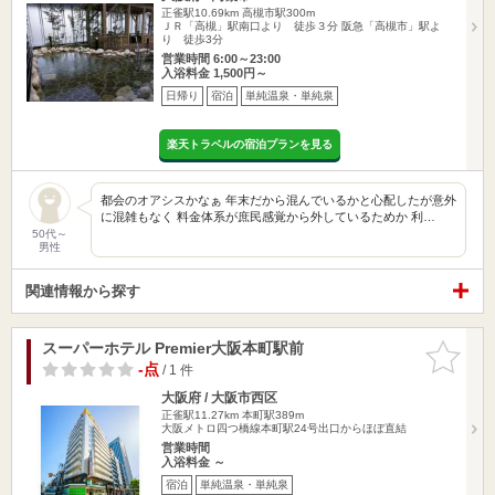
正雀駅10.69km
高槻市駅300m
ＪＲ「高槻」駅南口より 徒歩３分 阪急「高槻市」駅よ
り 徒歩3分
営業時間 6:00～23:00
入浴料金 1,500円～
日帰り
宿泊
単純温泉・単純泉
楽天トラベルの宿泊プランを見る
都会のオアシスかなぁ 年末だから混んでいるかと心配したが意外
に混雑もなく 料金体系が庶民感覚から外しているためか 利…
50代～
男性
関連情報から探す
スーパーホテル Premier大阪本町駅前
お気に入
りに追加
-点
/ 1 件
大阪府 / 大阪市西区
正雀駅11.27km
本町駅389m
大阪メトロ四つ橋線本町駅24号出口からほぼ直結
営業時間
入浴料金 ～
宿泊
単純温泉・単純泉