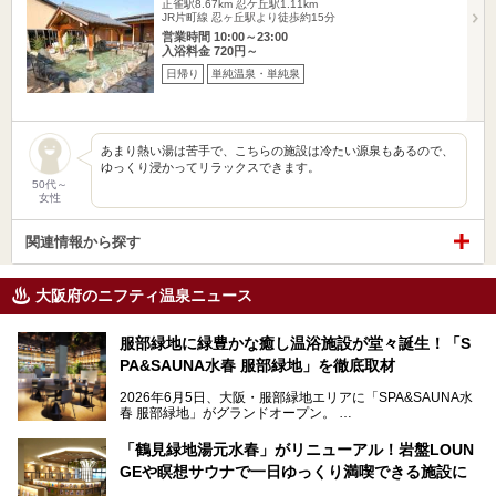
正雀駅8.67km
忍ケ丘駅1.11km
JR片町線 忍ヶ丘駅より徒歩約15分
営業時間 10:00～23:00
入浴料金 720円～
日帰り
単純温泉・単純泉
あまり熱い湯は苦手で、こちらの施設は冷たい源泉もあるので、
ゆっくり浸かってリラックスできます。
50代～
女性
関連情報から探す
大阪府のニフティ温泉ニュース
服部緑地に緑豊かな癒し温浴施設が堂々誕生！「S
PA&SAUNA水春 服部緑地」を徹底取材
2026年6月5日、大阪・服部緑地エリアに「SPA&SAUNA水
春 服部緑地」がグランドオープン。
当初の計画から約5年の時を経て誕生した本施設は、温泉・
「鶴見緑地湯元水春」がリニューアル！岩盤LOUN
サウナ・岩盤浴・フィットネス・ラウンジ・レストランなど
GEや瞑想サウナで一日ゆっくり満喫できる施設に
を融合した、これまでの“水春”のイメージをさらに進化させ
た大型ウェルネス施設です。