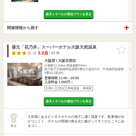
楽天トラベルの宿泊プランを見る
関連情報から探す
湯元「花乃井」スーパーホテル大阪天然温泉
お気に入
りに追加
3.2点
/ 43 件
大阪府 / 大阪市西区
正雀駅11.44km
阿波座駅500m
地下鉄千日前線阿波座駅9番出口徒歩5分、中央線阿波座駅
3番出口徒歩8…
営業時間 11:00～24:00
入浴料金 1,000円～
日帰り
宿泊
単純温泉・単純泉
楽天トラベルの宿泊プランを見る
土佐堀にあるビジネスホテルの地下に涌く温泉です。駐車場が分
かりにくく、ホテルの西側の角を左に曲がってすぐのところにあ
るゴン…
匿名