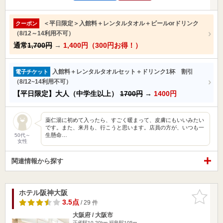
＜平日限定＞入館料＋レンタルタオル＋ビールorドリンク
クーポン
（8/12～14利用不可）
通常
1,700円
→
1,400円（300円お得！）
入館料＋レンタルタオルセット＋ドリンク1杯 割引
電子チケット
（8/12~14利用不可）
【平日限定】大人（中学生以上）
1700円
→
1400円
薬仁湯に初めて入ったら、すごく暖まって、皮膚にもいいみたい
です。また、来月も、行こうと思います。店員の方が、いつも一
生懸命…
50代～
女性
関連情報から探す
ホテル阪神大阪
お気に入
りに追加
3.5点
/ 29 件
大阪府 / 大阪市
正雀駅10.20km
福島駅105m