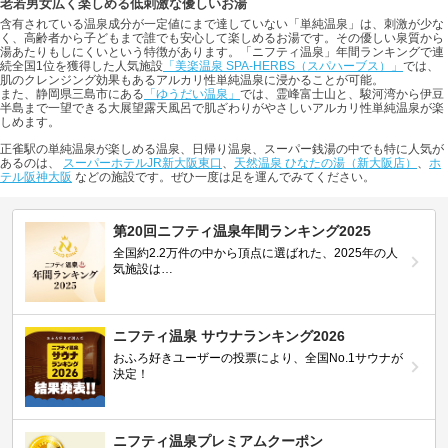
老若男女広く楽しめる低刺激な優しいお湯
含有されている温泉成分が一定値にまで達していない「単純温泉」は、刺激が少な
く、高齢者から子どもまで誰でも安心して楽しめるお湯です。その優しい泉質から
湯あたりもしにくいという特徴があります。「ニフティ温泉」年間ランキングで連
続全国1位を獲得した人気施設
「美楽温泉 SPA-HERBS（スパハーブス）」
では、
肌のクレンジング効果もあるアルカリ性単純温泉に浸かることが可能。
また、静岡県三島市にある
「ゆうだい温泉」
では、霊峰富士山と、駿河湾から伊豆
半島まで一望できる大展望露天風呂で肌ざわりがやさしいアルカリ性単純温泉が楽
しめます。
正雀駅の単純温泉が楽しめる温泉、日帰り温泉、スーパー銭湯の中でも特に人気が
あるのは、
スーパーホテルJR新大阪東口
、
天然温泉 ひなたの湯（新大阪店）
、
ホ
テル阪神大阪
などの施設です。ぜひ一度は足を運んでみてください。
第20回ニフティ温泉年間ランキング2025
全国約2.2万件の中から頂点に選ばれた、2025年の人
気施設は…
ニフティ温泉 サウナランキング2026
おふろ好きユーザーの投票により、全国No.1サウナが
決定！
ニフティ温泉プレミアムクーポン