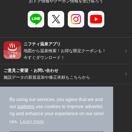
おトク情報やクーポン情報を受け取ろう
ニフティ温泉アプリ
地図から温泉検索！お得な限定クーポンも！
今すぐダウンロード！
ご意見ご要望 ・お問い合わせ
施設データの新規追加や修正依頼もこちらから
スマートフォン
/
PC
加盟店募集（資料請求）
広告出稿のご案内
By using our services, you agree that we and
our
partners
use cookies to improve advertisi
利用規約
ライフスタイルMEMBERS+規約
ng and enhance your experience on our servi
特定商取引法に基づく表記
ヘルプ
採用情報
ces.
Learn more
運営会社
個人情報保護ポリシー