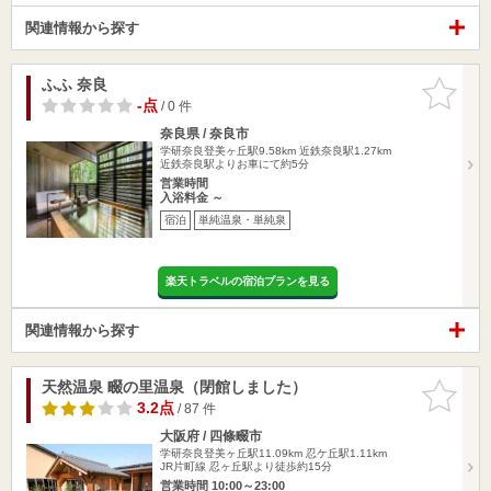
関連情報から探す
ふふ 奈良
お気に入
りに追加
-点
/ 0 件
奈良県 / 奈良市
学研奈良登美ヶ丘駅9.58km
近鉄奈良駅1.27km
近鉄奈良駅よりお車にて約5分
営業時間
入浴料金 ～
宿泊
単純温泉・単純泉
楽天トラベルの宿泊プランを見る
関連情報から探す
天然温泉 畷の里温泉（閉館しました）
お気に入
りに追加
3.2点
/ 87 件
大阪府 / 四條畷市
学研奈良登美ヶ丘駅11.09km
忍ケ丘駅1.11km
JR片町線 忍ヶ丘駅より徒歩約15分
営業時間 10:00～23:00