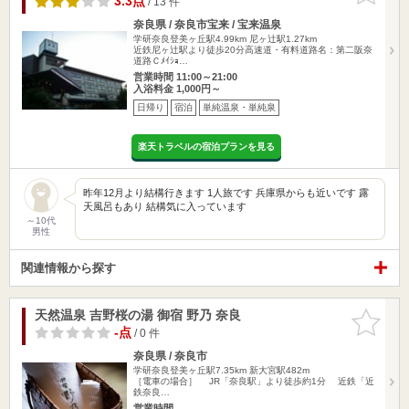
3.3点
/ 13 件
奈良県 / 奈良市宝来 / 宝来温泉
学研奈良登美ヶ丘駅4.99km
尼ヶ辻駅1.27km
近鉄尼ヶ辻駅より徒歩20分高速道・有料道路名：第二阪奈
道路Ｃﾒｲｼｮ…
営業時間 11:00～21:00
入浴料金 1,000円～
日帰り
宿泊
単純温泉・単純泉
楽天トラベルの宿泊プランを見る
昨年12月より結構行きます 1人旅です 兵庫県からも近いです 露
天風呂もあり 結構気に入っています
～10代
男性
関連情報から探す
天然温泉 吉野桜の湯 御宿 野乃 奈良
お気に入
りに追加
-点
/ 0 件
奈良県 / 奈良市
学研奈良登美ヶ丘駅7.35km
新大宮駅482m
［電車の場合］ JR「奈良駅」より徒歩約1分 近鉄「近
鉄奈良…
営業時間