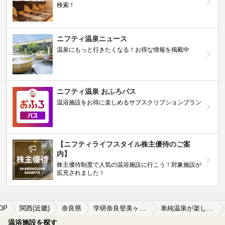
検索！
ニフティ温泉ニュース
温泉にもっと行きたくなる！お得な情報を掲載中
ニフティ温泉 おふろパス
温浴施設をお得に楽しめるサブスクリプションプラン
【ニフティライフスタイル株主優待のご案
内】
株主優待制度で人気の温浴施設に行こう！対象施設が
拡充されました！
OP
関西(近畿)
奈良県
学研奈良登美ヶ丘駅
単純温泉が楽しめる学研奈良登美ヶ丘駅近くの温泉、日帰り温泉、スーパー銭湯おすすめ
温浴施設を探す