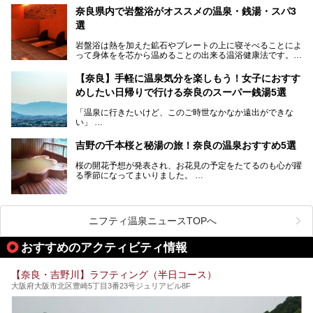
すよ。
奈良県内で岩盤浴がオススメの温泉・銭湯・スパ3
中心部に近いサウナや郊外にあるアウトドアフィンランド式
選
サウナなど種類も豊富です。
岩盤浴は熱を加えた鉱石やプレートの上に寝そべることによ
奈良県にあるサウナでリフレッシュしませんか？
って身体をを芯から温めることの出来る温浴健康法です。じ
んわりと身体の内部を温めて発汗を促すことでリラックス効
果だけではなく、代謝が高まり健康や美容にも良い影響が期
【奈良】手軽に温泉気分を楽しもう！女子におすす
待できます。今回はそんな岩盤浴にこだわった、奈良県内の
めしたい日帰りで行ける奈良のスーパー銭湯5選
オススメ温泉・銭湯・スパ3ヶ所を紹介させていただきま
す。
「温泉に行きたいけど、このご時世なかなか遠出ができな
い」
「たまには温泉にゆっくり浸かってリフレッシュしたい！」
そんな方も多いのではないでしょうか？
吉野の千本桜と秘湯の旅！奈良の温泉おすすめ5選
お宿に泊まって観光地を巡るような温泉旅行がしたいけど、
桜の開花予想が発表され、お花見の予定をたてるのも心が躍
まとまった時間が取れない時もありますよね。
る季節になってまいりました。
そんな時は、日帰りでサクッと楽しめるスーパー銭湯がおす
日本には桜の名所が数多くありますが、古くから和歌にも詠
すめ！
まれるくらい日本人の心を捉えて離さない名所中の名所があ
手軽でリーズナブルに温泉気分を楽しめるだけでなく、体の
ります。それは奈良県の吉野山。
芯までじんわり温まってリラックス効果も抜群。
ニフティ温泉ニュースTOPへ
シロヤマザクラを中心に200種約３万本の桜が咲き誇りま
今回は、奈良で行けるおすすめのスーパー銭湯を5つご紹介
す。また吉野山を含む「紀伊山地の霊場と参詣道」はユネス
おすすめのアクティビティ情報
したいと思います。
コの世界遺産に登録されており、修験道の霊場として荘厳な
雰囲気をたたえています。
【奈良・吉野川】ラフティング（半日コース）
開湯300年と歴史のある霊験あらたかな吉野の湯で、春を感
大阪府大阪市北区豊崎5丁目3番23号ジュリアビル8F
じる湯治の旅はいかがでしょう。
今回は奈良県吉野のおすすめ温泉を紹介いたします！