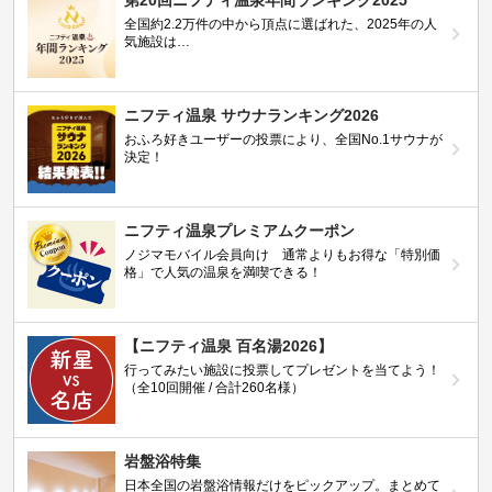
全国約2.2万件の中から頂点に選ばれた、2025年の人
気施設は…
ニフティ温泉 サウナランキング2026
おふろ好きユーザーの投票により、全国No.1サウナが
決定！
ニフティ温泉プレミアムクーポン
ノジマモバイル会員向け 通常よりもお得な「特別価
格」で人気の温泉を満喫できる！
【ニフティ温泉 百名湯2026】
行ってみたい施設に投票してプレゼントを当てよう！
（全10回開催 / 合計260名様）
岩盤浴特集
日本全国の岩盤浴情報だけをピックアップ。まとめて