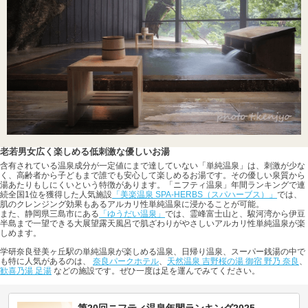
老若男女広く楽しめる低刺激な優しいお湯
含有されている温泉成分が一定値にまで達していない「単純温泉」は、刺激が少な
く、高齢者から子どもまで誰でも安心して楽しめるお湯です。その優しい泉質から
湯あたりもしにくいという特徴があります。「ニフティ温泉」年間ランキングで連
続全国1位を獲得した人気施設
「美楽温泉 SPA-HERBS（スパハーブス）」
では、
肌のクレンジング効果もあるアルカリ性単純温泉に浸かることが可能。
また、静岡県三島市にある
「ゆうだい温泉」
では、霊峰富士山と、駿河湾から伊豆
半島まで一望できる大展望露天風呂で肌ざわりがやさしいアルカリ性単純温泉が楽
しめます。
学研奈良登美ヶ丘駅の単純温泉が楽しめる温泉、日帰り温泉、スーパー銭湯の中で
も特に人気があるのは、
奈良パークホテル
、
天然温泉 吉野桜の湯 御宿 野乃 奈良
、
歓喜乃湯 足湯
などの施設です。ぜひ一度は足を運んでみてください。
第20回ニフティ温泉年間ランキング2025