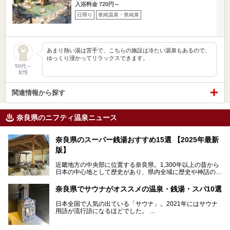
入浴料金 720円～
日帰り
単純温泉・単純泉
あまり熱い湯は苦手で、こちらの施設は冷たい源泉もあるので、
ゆっくり浸かってリラックスできます。
50代～
女性
関連情報から探す
奈良県のニフティ温泉ニュース
奈良県のスーパー銭湯おすすめ15選 【2025年最新
版】
近畿地方の中央部に位置する奈良県。1,300年以上の昔から
日本の中心地として歴史があり、県内全域に歴史や神話の舞
台となったスポットが存在しています。県内だけで3つの世
界遺産があり、古代をそこかしこに感じられる地域です。
奈良県でサウナがオススメの温泉・銭湯・スパ10選
そんな奈良県のスーパー銭湯は、便利な街中にある施設か
ら、険しい山中にある秘湯までバラエティ豊か。ここでは、
日本全国で人気の出ている「サウナ」。2021年にはサウナ
奈良県で評判のスーパー銭湯をご紹介します。
用語が流行語になるほどでした。
そんなサウナ、関西・奈良県にも有名な温浴施設が多いんで