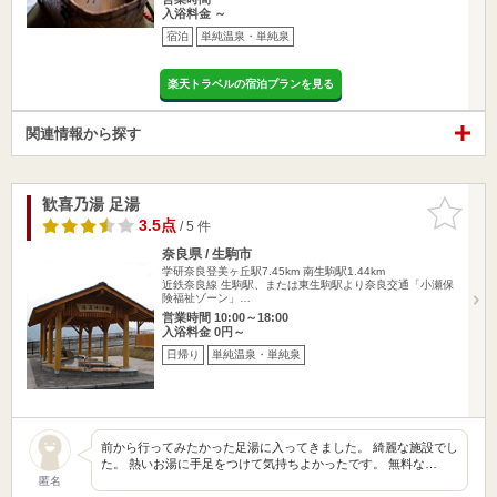
入浴料金 ～
宿泊
単純温泉・単純泉
楽天トラベルの宿泊プランを見る
関連情報から探す
歓喜乃湯 足湯
お気に入
りに追加
3.5点
/ 5 件
奈良県 / 生駒市
学研奈良登美ヶ丘駅7.45km
南生駒駅1.44km
近鉄奈良線 生駒駅、または東生駒駅より奈良交通「小瀬保
険福祉ゾーン」…
営業時間 10:00～18:00
入浴料金 0円～
日帰り
単純温泉・単純泉
前から行ってみたかった足湯に入ってきました。 綺麗な施設でし
た。 熱いお湯に手足をつけて気持ちよかったです。 無料な…
匿名