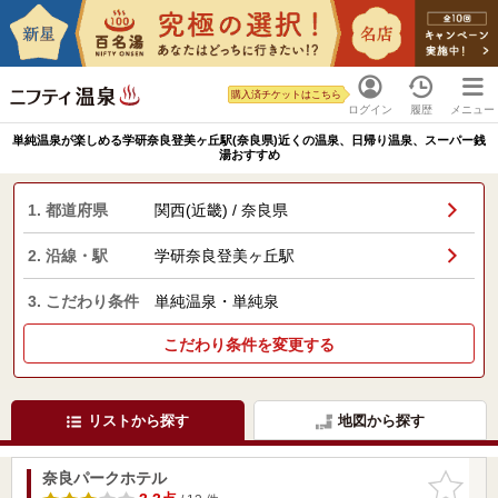
購入済チケットはこちら
ログイン
履歴
メニュー
単純温泉が楽しめる学研奈良登美ヶ丘駅(奈良県)近くの温泉、日帰り温泉、スーパー銭
湯おすすめ
1. 都道府県
関西(近畿) / 奈良県
2. 沿線・駅
学研奈良登美ヶ丘駅
3. こだわり条件
単純温泉・単純泉
こだわり条件を変更する
リストから探す
地図から探す
奈良パークホテル
お気に入
りに追加