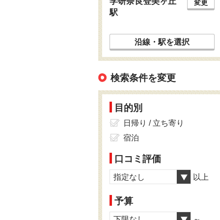
学研奈良登美ヶ丘
変更
駅
沿線・駅を選択
検索条件を変更
目的別
日帰り / 立ち寄り
宿泊
口コミ評価
指定なし
以上
予算
下限なし
～