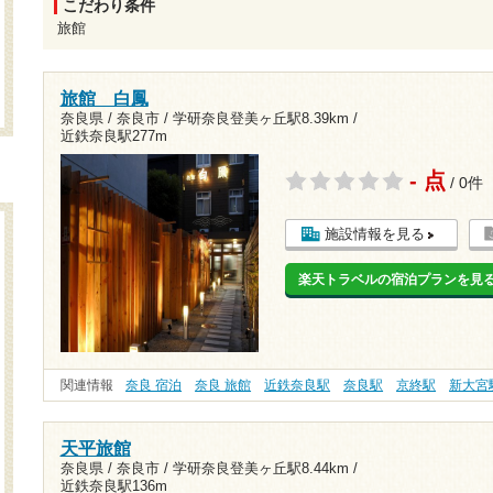
こだわり条件
旅館
旅館 白鳳
奈良県 / 奈良市 /
学研奈良登美ヶ丘駅8.39km
/
近鉄奈良駅277m
- 点
/ 0件
施設情報を見る
楽天トラベルの宿泊プランを見
関連情報
奈良 宿泊
奈良 旅館
近鉄奈良駅
奈良駅
京終駅
新大宮
天平旅館
奈良県 / 奈良市 /
学研奈良登美ヶ丘駅8.44km
/
近鉄奈良駅136m