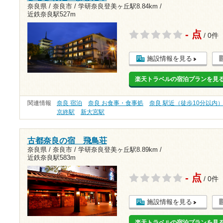
奈良県 / 奈良市 /
学研奈良登美ヶ丘駅8.84km
/
近鉄奈良駅527m
- 点
/ 0件
施設情報を見る
楽天トラベルの宿泊プランを見
関連情報
奈良 宿泊
奈良 お食事・食事処
奈良 駅近（徒歩10分以内
京終駅
新大宮駅
古都奈良の宿 飛鳥荘
奈良県 / 奈良市 /
学研奈良登美ヶ丘駅8.89km
/
近鉄奈良駅583m
- 点
/ 0件
施設情報を見る
楽天トラベルの宿泊プランを見