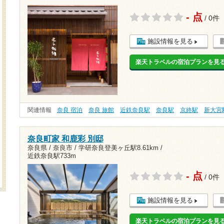
- 点
/ 0件
施設情報を見る
楽天トラベルの宿泊プランを見
関連情報
奈良 宿泊
奈良 旅館
近鉄奈良駅
奈良駅
京終駅
新大宮
奈良町家 和鹿彩 別邸
奈良県 / 奈良市 /
学研奈良登美ヶ丘駅8.61km
/
近鉄奈良駅733m
- 点
/ 0件
施設情報を見る
楽天トラベルの宿泊プランを見