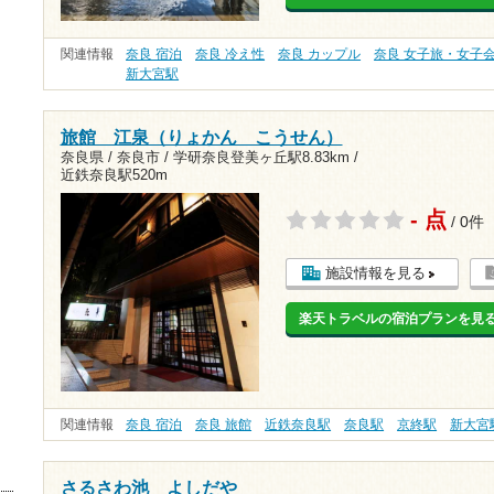
関連情報
奈良 宿泊
奈良 冷え性
奈良 カップル
奈良 女子旅・女子
新大宮駅
旅館 江泉（りょかん こうせん）
奈良県 / 奈良市 /
学研奈良登美ヶ丘駅8.83km
/
近鉄奈良駅520m
- 点
/ 0件
施設情報を見る
楽天トラベルの宿泊プランを見
関連情報
奈良 宿泊
奈良 旅館
近鉄奈良駅
奈良駅
京終駅
新大宮
さるさわ池 よしだや