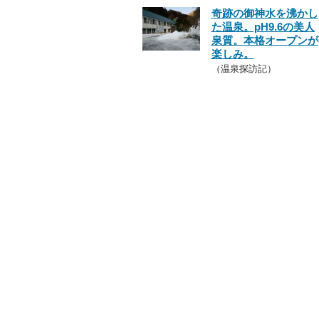
奇跡の御神水を沸かし
た温泉。pH9.6の美人
泉質。本格オープンが
楽しみ。
（温泉探訪記）