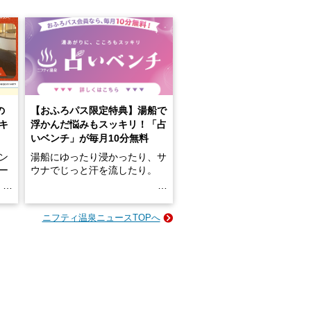
の
【おふろパス限定特典】湯船で
キ
浮かんだ悩みもスッキリ！「占
いベンチ」が毎月10分無料
ン
湯船にゆったり浸かったり、サ
ロー
ウナでじっと汗を流したり。
る
名
e-
ニフティ温泉ニュースTOPへ
い
そんな「一人でぼんやり過ごす
時間」、ふだん後回しにしてい
た「これからのこと」や「ちょ
っとした悩み」が、頭に浮かん
でくることはありませんか？