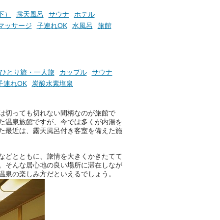
お風呂でリラックスしているか
以下）
露天風呂
サウナ
ホテル
らこそ向き合える、大切な自分
マッサージ
子連れOK
水風呂
旅館
の本音。
そんな心のつぶやきを、湯あが
りの温まった心のまま相談でき
たら素敵ですよね。
ひとり旅・一人旅
カップル
サウナ
子連れOK
炭酸水素塩泉
ニフティ温泉の「占いベンチ」
は切っても切れない間柄なのが旅館で
は、そんなあなたの心のつぶや
た温泉旅館ですが、今では多くが内湯を
きをプロの占い師に相談するこ
た最近は、露天風呂付き客室を備えた施
とができるサービスです。
などとともに、旅情を大きくかきたてて
。そんな居心地の良い場所に滞在しなが
おふろパス会員様なら、この特
温泉の楽しみ方だといえるでしょう。
別なひとときを「毎月10分無
料」でご利用いただけます。