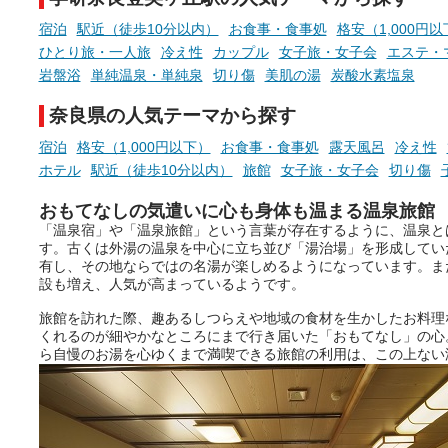
宿泊
駅近（徒歩10分以内）
お食事・食事処
格安（1,000円
ひとり旅・一人旅
冷え性
カップル
女子旅・女子会
エステ・
岩盤浴
単純温泉・単純泉
切り傷
美肌の湯
炭酸水素塩泉
奈良県の人気テーマから探す
宿泊
格安（1,000円以下）
お食事・食事処
露天風呂
冷え性
ホテル
駅近（徒歩10分以内）
旅館
女子旅・女子会
切り傷
おもてなしの気遣いに心も身体も温まる温泉旅館
「温泉宿」や「温泉旅館」という言葉が存在するように、温泉と
す。古くは外湯の温泉を中心に立ち並び「湯治場」を形成してい
有し、その地ならではの名湯が楽しめるようになっています。ま
設も増え、人気が高まっているようです。
旅館を訪れた際、趣あるしつらえや地域の食材を生かしたお料理
くれるのが細やかなところにまで行き届いた「おもてなし」の心
ら自慢のお湯を心ゆくまで満喫できる旅館の利用は、この上ない