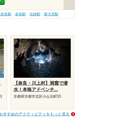
鉄奈良駅
奈良駅
京終駅
新大宮駅
ィ
【奈良・川上村】洞窟で潜
水！本格アドベンチ...
3
京都府京都市北区小山元町55
おすすめのアクティビティをもっと見る