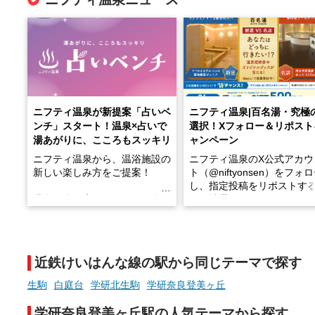
ニフティ温泉が新提案「占いベ
ニフティ温泉|百名湯・究極
ンチ」スタート！温泉×占いで
選択！Xフォロー＆リポスト
湯あがりに、こころもスッキリ
ャンペーン
ニフティ温泉から、温浴施設の
ニフティ温泉のX公式アカウ
新しい楽しみ方をご提案！
ト（@niftyonsen）をフォ
し、指定投稿をリポストす
温泉で体を癒したあとに、占い
と、抽選で各回26（ふろ）
でこころもスッキリ──そんな
様（合計260名様）に選べる
新体験が楽しめる「占いベン
GIFT500円分をプレゼント
チ」を展開中♨
たします。
近鉄けいはんな線の駅から同じテーマで探す
手相やタロットなど気軽に楽し
める占いで、“ととのう”おふろ
生駒
白庭台
学研北生駒
学研奈良登美ヶ丘
時間を、もっと特別に。
学研奈良登美ヶ丘駅の人気テーマから探す