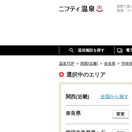
旅館で楽
銭湯、ス
温浴施設を探す
電
温泉TOP
>
関西(近畿)
>
奈良県
>
学研
選択中のエリア
全国から探す
関西(近畿)
奈良県
変更