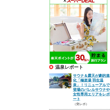
温泉レポート
サウナ＆露天が劇的進
化「極楽湯 羽生温
泉」！リニューアルで
登場のバレルサウナや
女性専用エリアをレポ
ート
（突レポ）