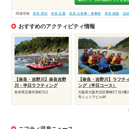
関連情報
奈良 宿泊
奈良 紅葉
奈良 お食事・食事処
奈良 旅館
近
おすすめのアクティビティ情報
【奈良・吉野川】奈良吉野
【奈良・吉野川】ラフテ
川・半日ラフティング
ング（半日コース）
奈良県五條市原町312
大阪府大阪市北区豊崎5丁目3番2
号ジュリアビル8F
ニフティ温泉ニュース