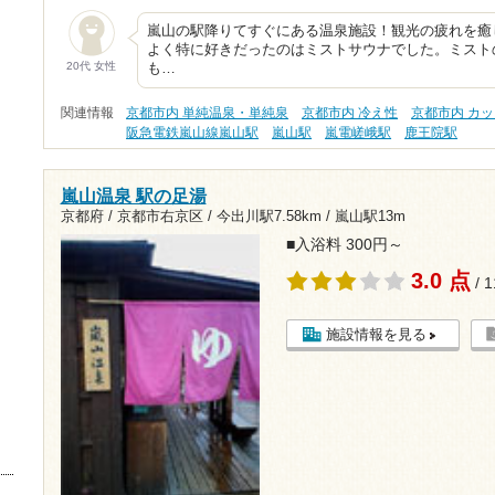
嵐山の駅降りてすぐにある温泉施設！観光の疲れを癒
よく特に好きだったのはミストサウナでした。ミスト
20代 女性
も…
関連情報
京都市内 単純温泉・単純泉
京都市内 冷え性
京都市内 カ
阪急電鉄嵐山線嵐山駅
嵐山駅
嵐電嵯峨駅
鹿王院駅
嵐山温泉 駅の足湯
京都府 / 京都市右京区 /
今出川駅7.58km
/
嵐山駅13m
■入浴料 300円～
3.0 点
/ 
施設情報を見る