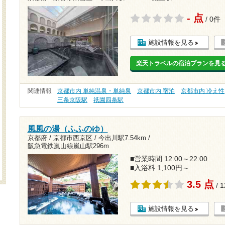
- 点
/ 0件
施設情報を見る
楽天トラベルの宿泊プランを見
関連情報
京都市内 単純温泉・単純泉
京都市内 宿泊
京都市内 冷え性
三条京阪駅
祇園四条駅
風風の湯（ふふのゆ）
京都府 / 京都市西京区 /
今出川駅7.54km
/
阪急電鉄嵐山線嵐山駅296m
■営業時間 12:00～22:00
■入浴料 1,100円～
3.5 点
/ 
施設情報を見る