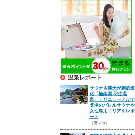
温泉レポート
サウナ＆露天が劇的進
化「極楽湯 羽生温
泉」！リニューアルで
登場のバレルサウナや
女性専用エリアをレポ
ート
（突レポ）