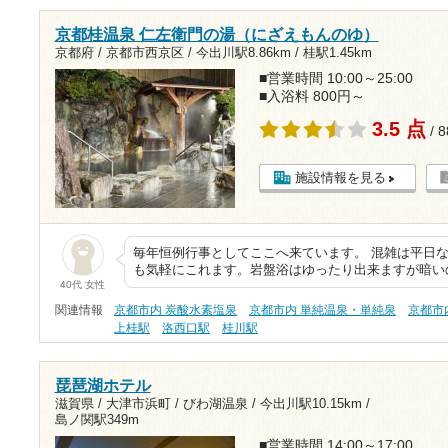
京都桂温泉 仁左衛門の湯（にざえもんのゆ）
京都府 / 京都市西京区 /
今出川駅8.86km
/
桂駅1.45km
■営業時間 10:00～25:00
■入浴料 800円～
3.5 点
/ 
施設情報を見る
毎年恒例行事としてここへ来ています。 混雑は平日
も気軽にこれます。岩盤浴はゆったり出来ますが暗い
40代 女性
関連情報
京都市内 炭酸水素塩泉
京都市内 単純温泉・単純泉
京都市
上桂駅
洛西口駅
桂川駅
琵琶湖ホテル
滋賀県 / 大津市浜町 / びわ湖温泉 /
今出川駅10.15km
/
島ノ関駅349m
■営業時間 14:00～17:00