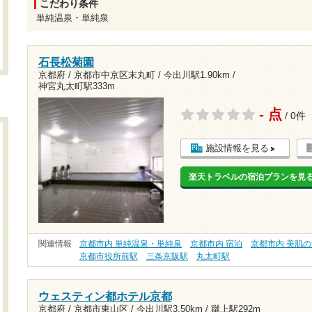
こだわり条件
単純温泉・単純泉
石長松菊園
京都府 / 京都市中京区末丸町 /
今出川駅1.90km
/
神宮丸太町駅333m
- 点
/ 0件
施設情報を見る
楽天トラベルの宿泊プランを見
関連情報
京都市内 単純温泉・単純泉
京都市内 宿泊
京都市内 美肌
京都市役所前駅
三条京阪駅
丸太町駅
ウェスティン都ホテル京都
京都府 / 京都市東山区 /
今出川駅3.50km
/
蹴上駅292m