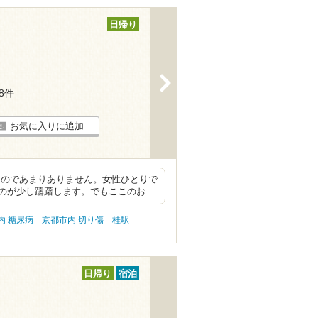
日帰り
>
88件
お気に入りに追加
なのであまりありません。女性ひとりで
のが少し躊躇します。でもここのお…
内 糖尿病
京都市内 切り傷
桂駅
日帰り
宿泊