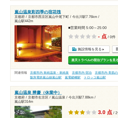
嵐山温泉彩四季の宿花筏
京都府 / 京都市西京区嵐山中尾下町 /
今出川駅7.76km
/
嵐山駅442m
■営業時間 5:00～25:00
- 点
/ 0件
施設情報を見る
楽天トラベルの宿泊プランを見
関連情報
京都市内 単純温泉・単純泉
京都市内 宿泊
京都市内 美肌
阪急電鉄嵐山線嵐山駅
嵐電嵯峨駅
トロッコ嵐山駅
嵐山温泉 辨慶（休業中）
京都府 / 京都市右京区 / 嵐山温泉 /
今出川駅7.88km
/
嵐山駅314m
3.0 点
/ 