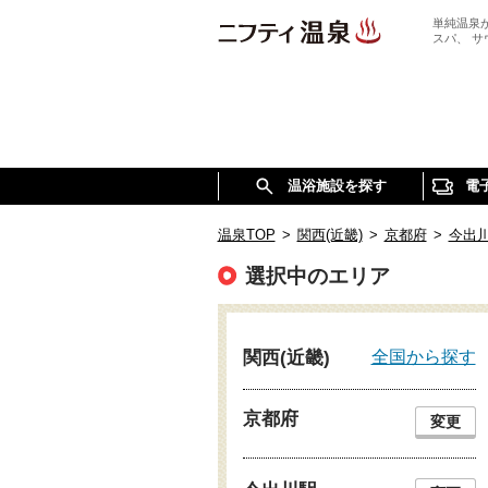
単純温泉
スパ、 
温浴施設を探す
電
温泉TOP
>
関西(近畿)
>
京都府
>
今出
選択中のエリア
全国から探す
関西(近畿)
京都府
変更