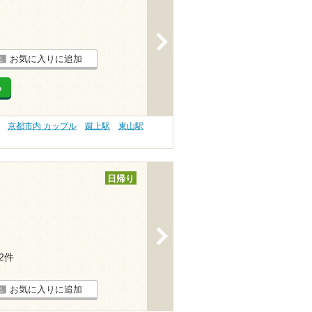
>
お気に入りに追加
る
京都市内 カップル
蹴上駅
東山駅
日帰り
>
12件
お気に入りに追加