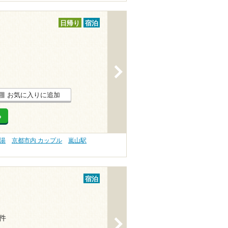
日帰り
宿泊
>
お気に入りに追加
る
の湯
京都市内 カップル
嵐山駅
宿泊
2件
>