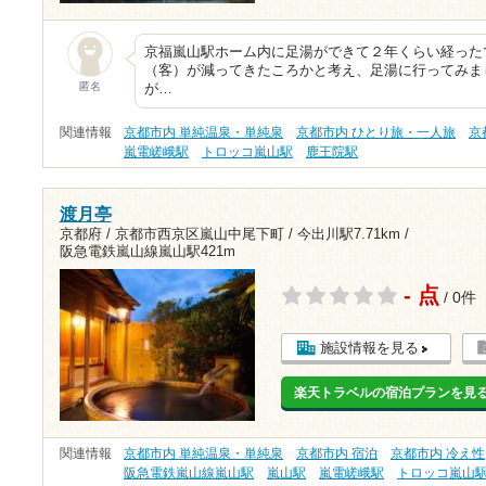
京福嵐山駅ホーム内に足湯ができて２年くらい経った
（客）が減ってきたころかと考え、足湯に行ってみま
匿名
が…
関連情報
京都市内 単純温泉・単純泉
京都市内 ひとり旅・一人旅
京
嵐電嵯峨駅
トロッコ嵐山駅
鹿王院駅
渡月亭
京都府 / 京都市西京区嵐山中尾下町 /
今出川駅7.71km
/
阪急電鉄嵐山線嵐山駅421m
- 点
/ 0件
施設情報を見る
楽天トラベルの宿泊プランを見
関連情報
京都市内 単純温泉・単純泉
京都市内 宿泊
京都市内 冷え性
阪急電鉄嵐山線嵐山駅
嵐山駅
嵐電嵯峨駅
トロッコ嵐山