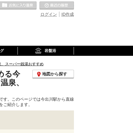
お気に入りの温泉
最近の履歴
ログイン
ID作成
グ
岩盤浴
泉、スーパー銭湯おすすめ
める今
地図から探す
り温泉、
です。このページでは今出川駅から直線
をご紹介します。