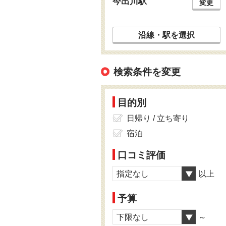
今出川駅
変更
沿線・駅を選択
検索条件を変更
目的別
日帰り / 立ち寄り
宿泊
口コミ評価
指定なし
以上
予算
下限なし
～