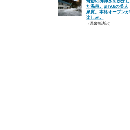
奇跡の御神水を沸かし
た温泉。pH9.6の美人
泉質。本格オープンが
楽しみ。
（温泉探訪記）