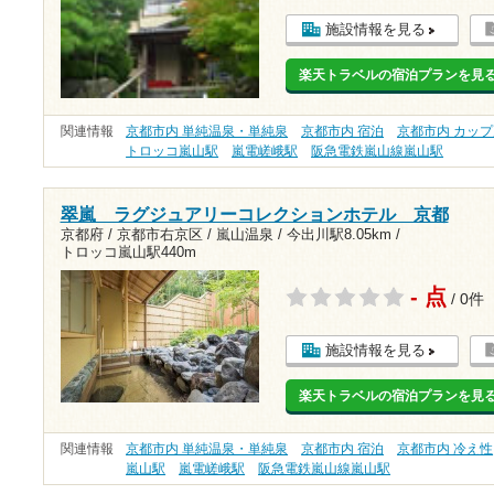
施設情報を見る
楽天トラベルの宿泊プランを見
関連情報
京都市内 単純温泉・単純泉
京都市内 宿泊
京都市内 カッ
トロッコ嵐山駅
嵐電嵯峨駅
阪急電鉄嵐山線嵐山駅
翠嵐 ラグジュアリーコレクションホテル 京都
京都府 / 京都市右京区 / 嵐山温泉 /
今出川駅8.05km
/
トロッコ嵐山駅440m
- 点
/ 0件
施設情報を見る
楽天トラベルの宿泊プランを見
関連情報
京都市内 単純温泉・単純泉
京都市内 宿泊
京都市内 冷え性
嵐山駅
嵐電嵯峨駅
阪急電鉄嵐山線嵐山駅