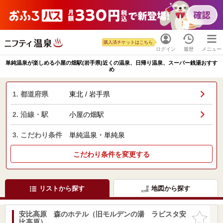
購入済チケットはこちら
ログイン
履歴
メニュー
単純温泉が楽しめる小屋の畑駅(岩手県)近くの温泉、日帰り温泉、スーパー銭湯おすす
め
1. 都道府県
東北 / 岩手県
2. 沿線・駅
小屋の畑駅
3. こだわり条件
単純温泉・単純泉
こだわり条件を変更する
リストから探す
地図から探す
安比高原 森のホテル（旧モルデンの湯 ラビスタ安
お気に入
比高原）
りに追加