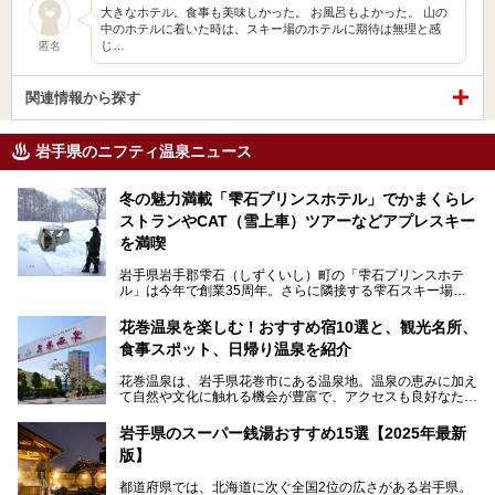
大きなホテル。食事も美味しかった。 お風呂もよかった。 山の
中のホテルに着いた時は、スキー場のホテルに期待は無理と感
じ…
匿名
関連情報から探す
岩手県のニフティ温泉ニュース
冬の魅力満載「雫石プリンスホテル」でかまくらレ
ストランやCAT（雪上車）ツアーなどアプレスキー
を満喫
岩手県岩手郡雫石（しずくいし）町の「雫石プリンスホテ
ル」は今年で創業35周年。さらに隣接する雫石スキー場は
創業45周年。この冬はアプレスキー（フランス語で"スキー
の後"）の充実をはかり、テーマをSNOW（雪）＋NOVA
花巻温泉を楽しむ！おすすめ宿10選と、観光名所、
（新星）で「SNØVA（スノーヴァ）」としました！
食事スポット、日帰り温泉を紹介
スキーやスノボはもちろんのこと、スキーをしない人でも満
花巻温泉は、岩手県花巻市にある温泉地。温泉の恵みに加え
喫できるパウダースノーの雫石。というわけで、「雫石プリ
て自然や文化に触れる機会が豊富で、アクセスも良好なた
ンスホテル」にお出かけして楽しめるアクティビティや温泉
め、遠くに住んでいる方でも気軽に足を運べます。
をたっぷりレポートしちゃいます。
岩手県のスーパー銭湯おすすめ15選【2025年最新
この記事では、花巻温泉の魅力、おすすめの宿・注目すべき
───
版】
観光スポット・味わい深い食事処・気軽に立ち寄れる日帰り
提供元：株式会社西武・プリンスホテルズワールドワイド
温泉を順に紹介します。
【PR】
都道府県では、北海道に次ぐ全国2位の広さがある岩手県。
この記事は雫石プリンスホテルのPR記事です。