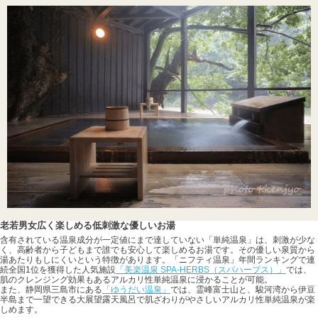
老若男女広く楽しめる低刺激な優しいお湯
含有されている温泉成分が一定値にまで達していない「単純温泉」は、刺激が少な
く、高齢者から子どもまで誰でも安心して楽しめるお湯です。その優しい泉質から
湯あたりもしにくいという特徴があります。「ニフティ温泉」年間ランキングで連
続全国1位を獲得した人気施設
「美楽温泉 SPA-HERBS（スパハーブス）」
では、
肌のクレンジング効果もあるアルカリ性単純温泉に浸かることが可能。
また、静岡県三島市にある
「ゆうだい温泉」
では、霊峰富士山と、駿河湾から伊豆
半島まで一望できる大展望露天風呂で肌ざわりがやさしいアルカリ性単純温泉が楽
しめます。