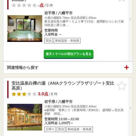
-点
/ 0 件
岩手県 / 八幡平市
小屋の畑駅8.76km
安比高原駅1.85km
東北道松尾八幡平ＩＣより車で15分。盛岡駅からいわて銀
河鉄道に乗り換…
営業時間
入浴料金 ～
宿泊
単純温泉・単純泉
楽天トラベルの宿泊プランを見る
関連情報から探す
安比温泉白樺の湯（ANAクラウンプラザリゾート安比
お気に入
高原）
りに追加
3.0点
/ 8 件
岩手県 / 八幡平市
小屋の畑駅9.35km
安比高原駅2.40km
●盛岡駅 電車にて（所要時間／約60分） 盛岡駅→安比高
原駅 JR花…
営業時間 13:00～22:00
入浴料金 1,200円～
日帰り
宿泊
単純温泉・単純泉