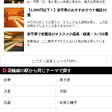
山・平野・川・海と美しい自然に恵まれ、雄大な景色の宝庫
花巻温泉での日常を忘れられる特別な体験を通じて、いつも
と言えます。山の幸・海の幸も豊富で、盛岡冷麺や前沢牛、
と違う思い出深い温泉旅行を満喫しましょう。
三陸の魚介類などの岩手グルメは全国に知られていますね。
【1,000円以下！】岩手県のおすすめサウナ施設10
大自然に囲まれた岩手県には、温泉が多く湧き出していま
選
す。今回は、岩手県でおすすめのスーパー銭湯をご紹介しま
す。
サウナに行こうと思うと、どうしても入浴料が高く、二の足
を踏んでしまうことありませんか？
そこで値段を抑えた格安でお風呂とサウナを満喫できる充実
岩手県で岩盤浴がオススメの温泉・銭湯・スパ10選
の施設を紹介します！
岩盤浴は、ここ数年サウナとともに人気が急上昇していま
サクッと、月何回もサウナを楽しみたい人にとってはピッタ
す。
リの場所ばかりなんですよ。
美容のほか、身体の疲れを取ったり心地よさを感じられたり
など、おすすめできるポイントばかりです。
この記事では岩手県にある1,000円以下のおすすめサウナ施
今回は、岩手県でおすすめの温泉、銭湯、スパにある岩盤浴
設を紹介していきます。
を紹介します！
ニフティ温泉ニュースTOPへ
温度も低めなので、暑いのが苦手な人でも大満足な施設です
よ。
花輪線の駅から同じテーマで探す
好摩
東大更
大更
平館
北森
松尾八幡平