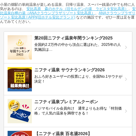
小屋の畑駅の単純温泉が楽しめる温泉、日帰り温泉、スーパー銭湯の中でも特に人
気があるのは、
安比高原 森のホテル（旧モルデンの湯 ラビスタ安比高原）
、
安
比温泉白樺の湯（ANAクラウンプラザリゾート安比高原）
、
ANAクラウンプラザリ
ゾート安比高原 | APPI(旧ホテル安比グランド)
などの施設です。ぜひ一度は足を運
んでみてください。
第20回ニフティ温泉年間ランキング2025
全国約2.2万件の中から頂点に選ばれた、2025年の人
気施設は…
ニフティ温泉 サウナランキング2026
おふろ好きユーザーの投票により、全国No.1サウナが
決定！
ニフティ温泉プレミアムクーポン
ノジマモバイル会員向け 通常よりもお得な「特別価
格」で人気の温泉を満喫できる！
【ニフティ温泉 百名湯2026】