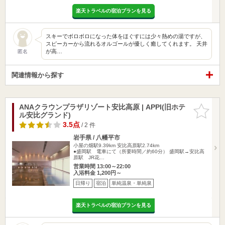
楽天トラベルの宿泊プランを見る
スキーでボロボロになった体をほぐすには少々熱めの湯ですが、
スピーカーから流れるオルゴールが優しく癒してくれます。 天井
が高…
匿名
関連情報から探す
ANAクラウンプラザリゾート安比高原 | APPI(旧ホテ
お気に入
ル安比グランド)
りに追加
3.5点
/ 2 件
岩手県 / 八幡平市
小屋の畑駅9.39km
安比高原駅2.74km
●盛岡駅 電車にて（所要時間／約60分） 盛岡駅→安比高
原駅 JR花…
営業時間 13:00～22:00
入浴料金 1,200円～
日帰り
宿泊
単純温泉・単純泉
楽天トラベルの宿泊プランを見る