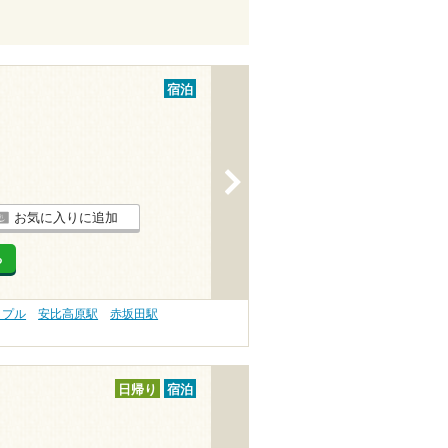
宿泊
>
お気に入りに追加
る
ップル
安比高原駅
赤坂田駅
日帰り
宿泊