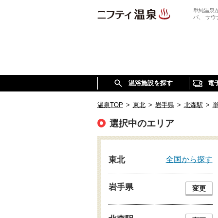
単純温泉
パ、 サ
温浴施設を探す
電
温泉TOP
>
東北
>
岩手県
>
北森駅
>
選択中のエリア
全国から探す
東北
岩手県
変更