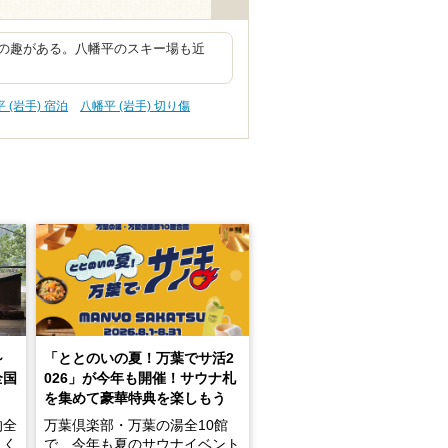
の趣がある。八幡平のスキー場も近
 (岩手) 宿泊
八幡平 (岩手) 切り傷
～
「ととのいの夏！万葉でサ活2
全国
026」が今年も開催！サウナ札
を集めて豪華特典を楽しもう
的全
万葉倶楽部・万葉の湯全10館
きく
で、今年も夏のサウナイベント