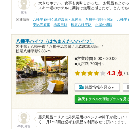
大きなホテル。食事も美味しかった。 お風呂もよかっ
スキー場のホテルに期待は無理と感じたが、とんでも
匿名
関連情報
八幡平 (岩手) 単純温泉・単純泉
八幡平 (岩手) 宿泊
八幡平 
安比高原駅
赤坂田駅
松尾八幡平駅
小屋の畑駅
八幡平ハイツ（はちまんたいハイツ）
岩手県 / 八幡平市 / 八幡平温泉郷 /
北森駅10.69km
/
松尾八幡平駅9.83km
■営業時間 8:00～20:00
■入浴料 700円～
4.3 点
/ 
施設情報を見る
楽天トラベルの宿泊プランを見
露天風呂エリアに外気浴用のベンチや椅子が欲しい！
く、月1〜2回は必ずお風呂を利用させて頂いてます。
40代 男性