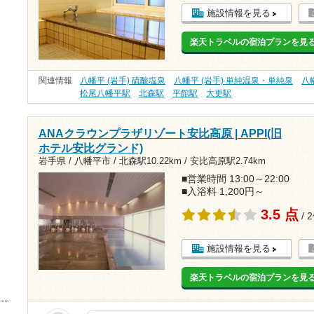
施設情報を見る
楽天トラベルの宿泊プランを見
関連情報
八幡平 (岩手) 硫酸塩泉
八幡平 (岩手) 単純温泉・単純泉
八幡
松尾八幡平駅
北森駅
平館駅
大更駅
ANAクラウンプラザリゾート安比高原 | APPI(旧
ホテル安比グランド)
岩手県 / 八幡平市 /
北森駅10.22km
/
安比高原駅2.74km
■営業時間 13:00～22:00
■入浴料 1,200円～
3.5 点
/ 
施設情報を見る
楽天トラベルの宿泊プランを見