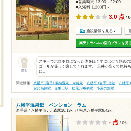
■営業時間 13:00～22:00
■入浴料 1,200円～
3.0 点
/ 
施設情報を見る
楽天トラベルの宿泊プランを見
スキーでボロボロになった体をほぐすには少々熱めの
ゴールが優しく癒してくれます。 天井が高くて気持ち
匿名
に…
関連情報
八幡平 (岩手) 単純温泉・単純泉
八幡平 (岩手) 宿泊
八幡平 
安比高原駅
赤坂田駅
松尾八幡平駅
小屋の畑駅
八幡平温泉郷 ペンション ラム
岩手県 / 八幡平市 /
北森駅10.19km
/
松尾八幡平駅9.42km
- 点
/ 0件