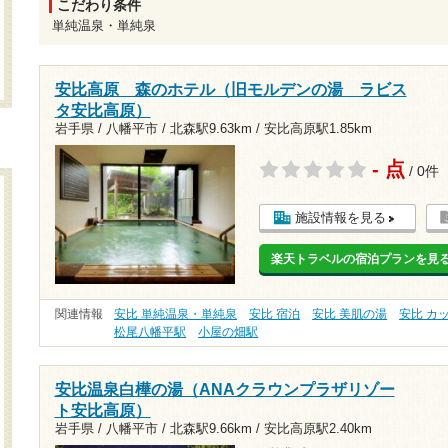
こだわり条件
単純温泉・単純泉
安比高原 森のホテル（旧モルデンの湯 ラビス
タ安比高原）
岩手県 / 八幡平市 /
北森駅9.63km
/
安比高原駅1.85km
- 点
/ 0件
施設情報を見る
楽天トラベルの宿泊プランを見
関連情報
安比 単純温泉・単純泉
安比 宿泊
安比 美肌の湯
安比 カ
松尾八幡平駅
小屋の畑駅
安比温泉白樺の湯（ANAクラウンプラザリゾー
ト安比高原）
岩手県 / 八幡平市 /
北森駅9.66km
/
安比高原駅2.40km