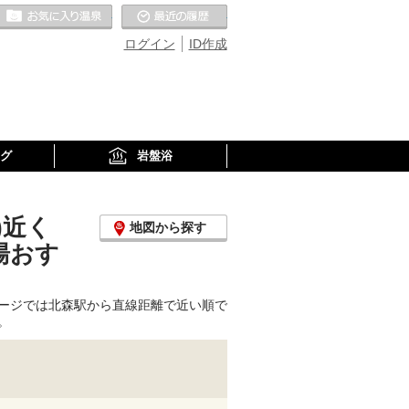
お気に入りの温泉
最近の履歴
ログイン
ID作成
グ
岩盤浴
)近く
地図から探す
湯おす
ージでは北森駅から直線距離で近い順で
。