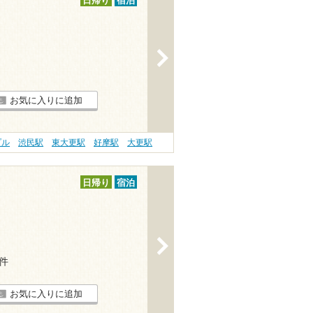
日帰り
宿泊
>
お気に入りに追加
プル
渋民駅
東大更駅
好摩駅
大更駅
日帰り
宿泊
>
4件
お気に入りに追加