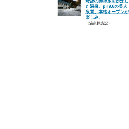
奇跡の御神水を沸かし
た温泉。pH9.6の美人
泉質。本格オープンが
楽しみ。
（温泉探訪記）