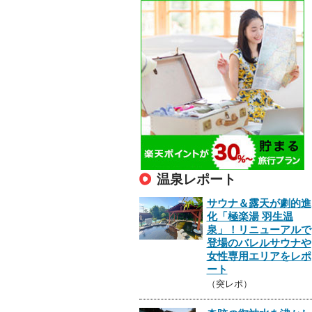
温泉レポート
サウナ＆露天が劇的進
化「極楽湯 羽生温
泉」！リニューアルで
登場のバレルサウナや
女性専用エリアをレポ
ート
（突レポ）