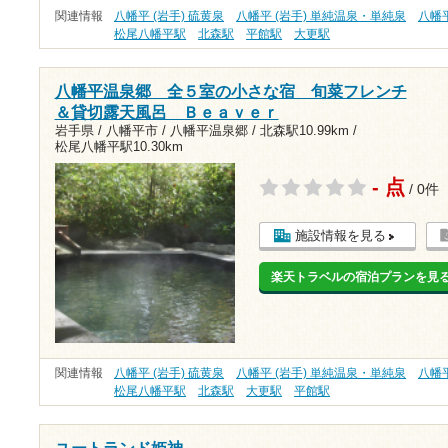
関連情報
八幡平 (岩手) 硫黄泉
八幡平 (岩手) 単純温泉・単純泉
八幡平
松尾八幡平駅
北森駅
平館駅
大更駅
八幡平温泉郷 全５室の小さな宿 旬菜フレンチ
＆貸切露天風呂 Ｂｅａｖｅｒ
岩手県 / 八幡平市 / 八幡平温泉郷 /
北森駅10.99km
/
松尾八幡平駅10.30km
- 点
/ 0件
施設情報を見る
楽天トラベルの宿泊プランを見
関連情報
八幡平 (岩手) 硫黄泉
八幡平 (岩手) 単純温泉・単純泉
八幡平
松尾八幡平駅
北森駅
大更駅
平館駅
ユートランド姫神