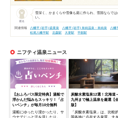
雪深く、かまくらや雪像も庭に作られ、雪国ならでは
い。
匿名
関連情報
八幡平 (岩手) 硫黄泉
八幡平 (岩手) 単純温泉・単純泉
八幡平
松尾八幡平駅
北森駅
大更駅
平館駅
ニフティ温泉ニュース
【おふろパス限定特典】湯船で
炭酸水素塩泉12選！北海道
浮かんだ悩みもスッキリ！「占
九州まで極上温泉を厳選【
いベンチ」が毎月10分無料
版】
湯船にゆったり浸かったり、サ
「炭酸水素塩泉」は、比較
ウナでじっと汗を流したり。
国各地に点在する泉質。大