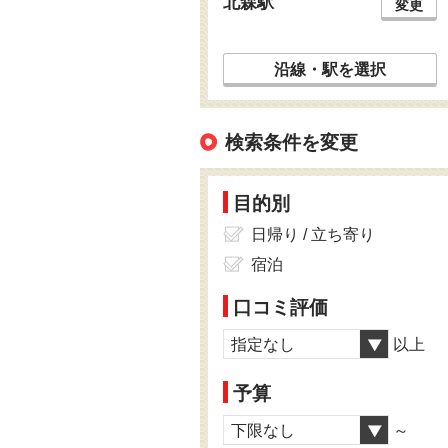
北森駅
変更
沿線・駅を選択
検索条件を変更
目的別
日帰り / 立ち寄り
宿泊
口コミ評価
指定なし
以上
予算
下限なし
～