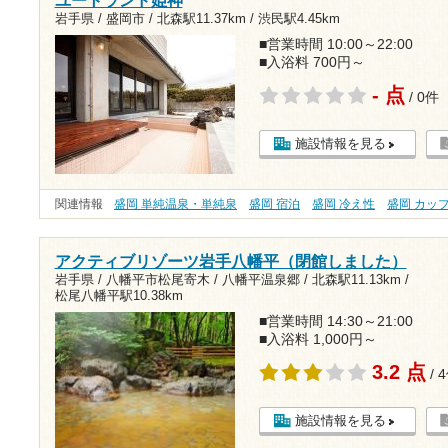
岩手県 / 盛岡市 /
北森駅11.37km
/
渋民駅4.45km
■営業時間 10:00～22:00
■入浴料 700円～
- 点
/ 0件
施設情報を見る
関連情報
盛岡 単純温泉・単純泉
盛岡 宿泊
盛岡 冷え性
盛岡 カッ
アクティブリゾーツ岩手八幡平（閉館しました）
岩手県 / 八幡平市松尾寄木 / 八幡平温泉郷 /
北森駅11.13km
/
松尾八幡平駅10.38km
■営業時間 14:30～21:00
■入浴料 1,000円～
3.2 点
/ 
施設情報を見る