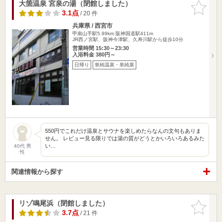
大箇温泉 宮泉の湯（閉館しました）
お気に入
りに追加
3.1点
/ 20 件
兵庫県 / 西宮市
甲南山手駅5.99km
阪神国道駅411m
JR西ノ宮駅、阪神今津駅、久寿川駅から徒歩10分
営業時間 15:30～23:30
入浴料金 380円～
日帰り
単純温泉・単純泉
550円でこれだけ温泉とサウナを楽しめたらなんの文句もありま
せん。 レビュー見る限りでは湯の質がどうとかいろいろあるみた
い…
40代 男
性
関連情報から探す
リゾ鳴尾浜（閉館しました）
お気に入
りに追加
3.7点
/ 21 件