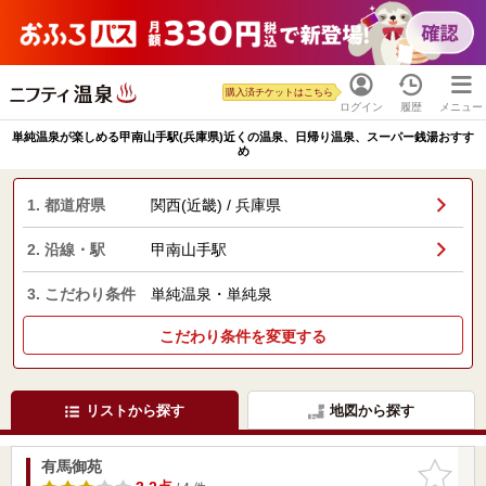
購入済チケットはこちら
ログイン
履歴
メニュー
単純温泉が楽しめる甲南山手駅(兵庫県)近くの温泉、日帰り温泉、スーパー銭湯おすす
め
1. 都道府県
関西(近畿) / 兵庫県
2. 沿線・駅
甲南山手駅
3. こだわり条件
単純温泉・単純泉
こだわり条件を変更する
リストから探す
地図から探す
有馬御苑
お気に入
りに追加