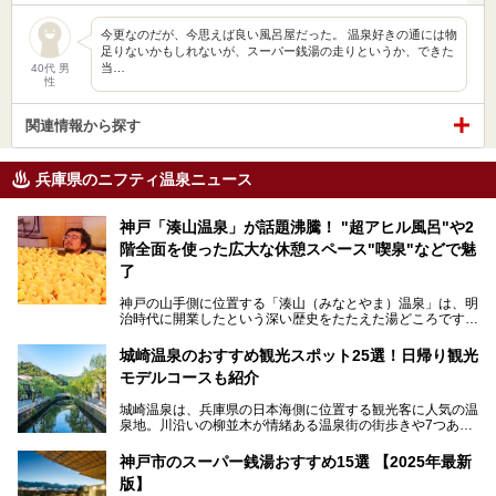
今更なのだが、今思えば良い風呂屋だった。 温泉好きの通には物
足りないかもしれないが、スーパー銭湯の走りというか、できた
当…
40代 男
性
関連情報から探す
兵庫県のニフティ温泉ニュース
神戸「湊山温泉」が話題沸騰！ "超アヒル風呂"や2
階全面を使った広大な休憩スペース"喫泉"などで魅
了
神戸の山手側に位置する「湊山（みなとやま）温泉」は、明
治時代に開業したという深い歴史をたたえた湯どころです。
そんな長寿の温泉が今、話題となっています。理由は湯船い
っぱいに浮かぶアヒルちゃん。さらに、ゆったりくつろげて
城崎温泉のおすすめ観光スポット25選！日帰り観光
コワーキングも可能な休憩スペースも人気に。斬新な企画や
モデルコースも紹介
設備で人々をアッと驚かせる湊山温泉の魅力をリポートしま
す。
城崎温泉は、兵庫県の日本海側に位置する観光客に人気の温
泉地。川沿いの柳並木が情緒ある温泉街の街歩きや7つある
外湯巡り、ロープウェイからの絶景、冬のカニ料理などで知
られています。鉄道の駅から温泉街が近く、歩いて回るのに
神戸市のスーパー銭湯おすすめ15選 【2025年最新
ちょうどよい規模で、日帰りでの訪問にもおすすめです。
版】