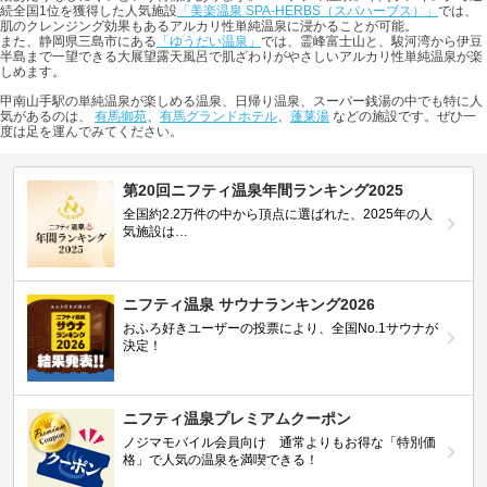
続全国1位を獲得した人気施設
「美楽温泉 SPA-HERBS（スパハーブス）」
では、
肌のクレンジング効果もあるアルカリ性単純温泉に浸かることが可能。
また、静岡県三島市にある
「ゆうだい温泉」
では、霊峰富士山と、駿河湾から伊豆
半島まで一望できる大展望露天風呂で肌ざわりがやさしいアルカリ性単純温泉が楽
しめます。
甲南山手駅の単純温泉が楽しめる温泉、日帰り温泉、スーパー銭湯の中でも特に人
気があるのは、
有馬御苑
、
有馬グランドホテル
、
蓬莱湯
などの施設です。ぜひ一
度は足を運んでみてください。
第20回ニフティ温泉年間ランキング2025
全国約2.2万件の中から頂点に選ばれた、2025年の人
気施設は…
ニフティ温泉 サウナランキング2026
おふろ好きユーザーの投票により、全国No.1サウナが
決定！
ニフティ温泉プレミアムクーポン
ノジマモバイル会員向け 通常よりもお得な「特別価
格」で人気の温泉を満喫できる！