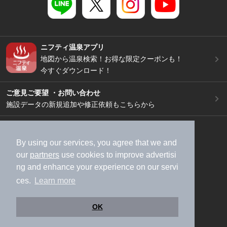
ニフティ温泉アプリ
地図から温泉検索！お得な限定クーポンも！
今すぐダウンロード！
ご意見ご要望 ・お問い合わせ
施設データの新規追加や修正依頼もこちらから
スマートフォン
/
PC
加盟店募集（資料請求）
広告出稿のご案内
By using our services, you agree that we and
our
partners
use cookies to improve advertisi
利用規約
ライフスタイルMEMBERS+規約
ng and enhance your experience on our servi
特定商取引法に基づく表記
ヘルプ
採用情報
ces.
Learn more
運営会社
個人情報保護ポリシー
©NIFTY Lifestyle Co., Ltd.
OK