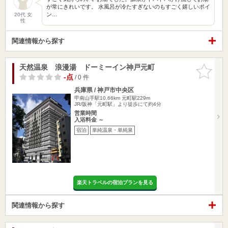
が常にきれいです。 水風呂が冷たすぎないのもすごく嬉しいポイ
ン…
20代 女
性
関連情報から探す
天然温泉 浪漫湯 ドーミーイン神戸元町
お気に入
りに追加
-点
/ 0 件
兵庫県 / 神戸市中央区
甲南山手駅10.66km
元町駅229m
JR/阪神「元町駅」より徒歩にて約4分
営業時間
入浴料金 ～
宿泊
単純温泉・単純泉
楽天トラベルの宿泊プランを見る
関連情報から探す