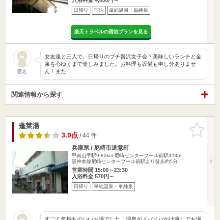
日帰り
宿泊
単純温泉・単純泉
楽天トラベルの宿泊プランを見る
女友達と三人で、日帰りのプチ贅沢女子会？美味しいランチと金
泉を心ゆくまで楽しみました。お料理も設備も申し分ありませ
ん！また…
匿名
関連情報から探す
蓬莱湯
お気に入
りに追加
3.9点
/ 44 件
兵庫県 / 尼崎市道意町
甲南山手駅9.82km
尼崎センタープール前駅323m
阪神本線尼崎センタープール前駅より徒歩約5分
営業時間 15:00～23:30
入浴料金 570円～
日帰り
単純温泉・単純泉
すごく気持ちのいいお湯でした。源泉がドバドバかけ流しでお湯