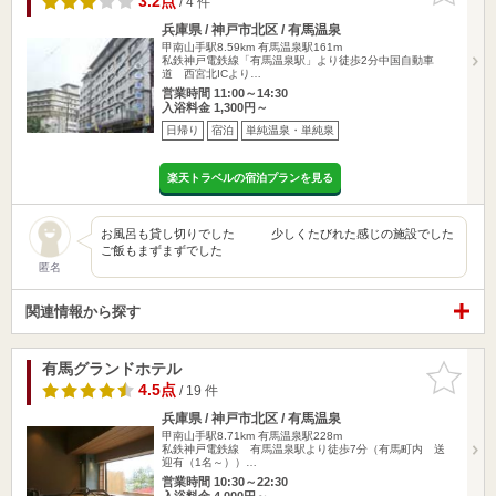
3.2点
/ 4 件
兵庫県 / 神戸市北区 / 有馬温泉
甲南山手駅8.59km
有馬温泉駅161m
私鉄神戸電鉄線「有馬温泉駅」より徒歩2分中国自動車
道 西宮北ICより…
営業時間 11:00～14:30
入浴料金 1,300円～
日帰り
宿泊
単純温泉・単純泉
楽天トラベルの宿泊プランを見る
お風呂も貸し切りでした 少しくたびれた感じの施設でした
ご飯もまずまずでした
匿名
関連情報から探す
有馬グランドホテル
お気に入
りに追加
4.5点
/ 19 件
兵庫県 / 神戸市北区 / 有馬温泉
甲南山手駅8.71km
有馬温泉駅228m
私鉄神戸電鉄線 有馬温泉駅より徒歩7分（有馬町内 送
迎有（1名～））…
営業時間 10:30～22:30
入浴料金 4,000円～