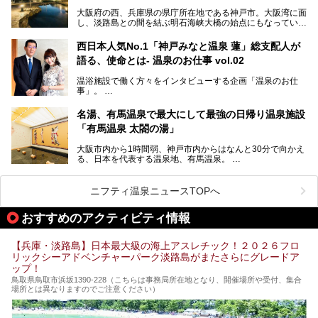
この記事では、城崎温泉と周辺の見どころから厳選した25
大阪府の西、兵庫県の県庁所在地である神戸市。大阪湾に面
の観光スポットをピックアップ。温泉やご当地グルメなどを
し、淡路島との間を結ぶ明石海峡大橋の始点にもなっていま
盛り込んだ日帰り観光モデルコースも紹介しているので、ぜ
す。古くから港町として栄え、異国情緒の残る異人館街や中
ひ参考にしてくださいね！
華街をはじめ、きらびやかに発展したハーバーランドなど、
西日本人気No.1「神戸みなと温泉 蓮」総支配人が
人気観光スポットもめじろ押しです。
語る、使命とは- 温泉のお仕事 vol.02
そして、温泉好きの視点から見ると、神戸市といえば何とい
っても「有馬温泉」。日本三古湯の一角をなす、歴史ある名
温浴施設で働く方々をインタビューする企画「温泉のお仕
湯です。そのお湯をリーズナブルに体験できる健康ランドや
事」。
スーパー銭湯があったら……。今回はそんな希望に沿う施設
第2弾はニフティ温泉年間ランキング2018で全国総合ランキ
も含め、おすすめのスパ銭をピックアップしてご紹介してい
ング西日本1位、2年連続「ベストオブ宿泊賞」に輝いた
きます！
名湯、有馬温泉で最大にして最強の日帰り温泉施設
「神戸みなと温泉 蓮」の魅力に迫りました！
「有馬温泉 太閤の湯」
大阪市内から1時間弱、神戸市内からはなんと30分で向かえ
る、日本を代表する温泉地、有馬温泉。
そのなかでも最大の規模を誇る「有馬温泉 太閤の湯」は、
有名な「金泉」と「銀泉」に加え、人工のの炭酸泉まで楽し
める、ある意味「最強」ともいえる施設です。
ニフティ温泉ニュースTOPへ
今回は自慢のお湯をメインにその魅力の数々を紹介します！
おすすめのアクティビティ情報
【兵庫・淡路島】日本最大級の海上アスレチック！２０２６フロ
リックシーアドベンチャーパーク淡路島がまたさらにグレードア
ップ！
鳥取県鳥取市浜坂1390‐228（こちらは事務局所在地となり、開催場所や受付、集合
場所とは異なりますのでご注意ください）