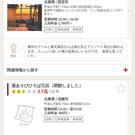
兵庫県 / 西宮市
甲南山手駅7.53km
武庫川団地前駅1.95km
阪神甲子園駅からバスで20分弱、｢リゾ鳴尾浜前｣バス停下
車すぐ
営業時間 10:00～22:00
入浴料金 1,780円～
日帰り
単純温泉・単純泉
屋外のプールと露天風呂からは海が見えてリゾート気分が味わえ
ます。 たっぷり泳いだ後の温泉はいいものです。 泉質も思って
いた…
匿名
関連情報から探す
湯あそびひろば元浜（閉館しました）
お気に入
りに追加
2.7点
/ 13 件
兵庫県 / 尼崎市
甲南山手駅8.76km
東鳴尾駅612m
営業時間 13:00～翌10:00
入浴料金 380円～
日帰り
単純温泉・単純泉