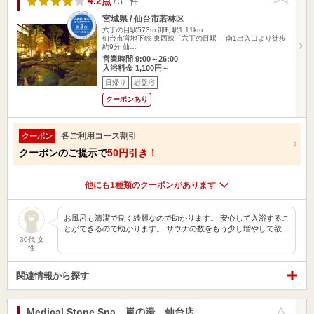
4.2点
/ 31 件
宮城県 / 仙台市若林区
六丁の目駅573m
卸町駅1.11km
仙台市営地下鉄 東西線「六丁の目駅」 南1出入口より徒歩
約9分 仙…
営業時間 9:00～26:00
入浴料金 1,100円～
日帰り
岩盤浴
クーポンあり
各ご利用コース割引
クーポン
クーポンのご提示で
50円引き！
他にも1種類のクーポンがあります
お風呂も清潔で良く綺麗なので助かります。 安心して入浴するこ
とができるので助かります。 サウナの数をもう少し増やして欲…
30代 女
性
関連情報から探す
Medical Stone Spa 嵐の湯 仙台店
お気に入