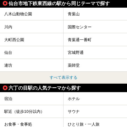
仙台市地下鉄東西線の駅から同じテーマで探す
ファリーヌ」、スイーツの「コンフィチュール アッシュ」
と「ル ショコラ ドゥ アッシュ」、そしてカフェ「猿田彦珈
琲」と話題のお店が勢ぞろい！
八木山動物公園
青葉山
この「アクアイグニス仙台」の魅力を探りにお出かけしてき
ました。
川内
国際センター
大町西公園
青葉通一番町
仙台
宮城野通
連坊
薬師堂
すべて表示する
六丁の目駅の人気テーマから探す
宿泊
ホテル
駅近（徒歩10分以内）
サウナ
お食事・食事処
ひとり旅・一人旅