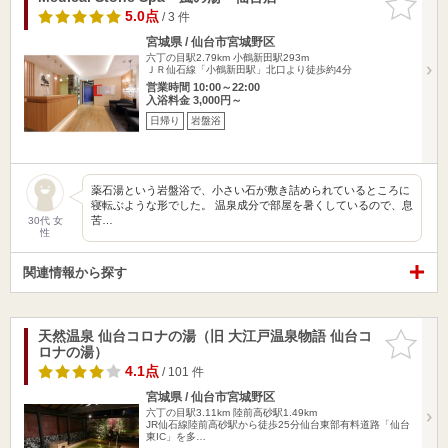
りに追加
5.0点
/ 3 件
宮城県 / 仙台市宮城野区
六丁の目駅2.79km
小鶴新田駅293m
ＪＲ仙石線「小鶴新田駅」北口より徒歩約4分
営業時間 10:00～22:00
入浴料金 3,000円～
日帰り
岩盤浴
薬石湯という岩盤浴で、小さい石が敷き詰められているところに
寝転ぶような形でした。 温泉成分で部屋を暑くしているので、息
苦…
30代 女
性
関連情報から探す
天然温泉 仙台コロナの湯（旧 大江戸温泉物語 仙台コ
お気に入
ロナの湯）
りに追加
4.1点
/ 101 件
宮城県 / 仙台市宮城野区
六丁の目駅3.11km
陸前高砂駅1.49km
JR仙石線陸前高砂駅から徒歩25分仙台東部有料道路「仙台
東IC」を多…