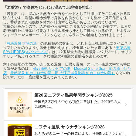
「岩盤浴」で身体をじわじわ温めて老廃物を排出！
「岩盤浴」は、温めた天然石や岩石をベッドとして利用してそこに横たわる温
浴方法です。岩盤の遠赤効果で身体を内側からじっくり温めて発汗作用を促
し、蓄積された老廃物を体外へ排出する効果があるといわれています。
大量の汗をかくので、入浴前や入浴中に こまめな水分補給が必要です。毒素や
老廃物以外に身体に必要なミネラル成分も汗として排出されるので、ミネラル
ウォーターやスポーツドリンクなどでミネラル分の補給も心がけましょう。
「
有馬温泉 太閤の湯
」の他種類の岩盤浴は、どれも安土桃山時代にタイムスリ
ップしたかのうような気分を味わえます。埼玉県さいたま市にある「
美楽温泉
SPA-HERBS(スパハーブス)
」は、埼玉県最大級の新感覚スパリゾート。オリジ
ナリティあふれるユニークな種類の4種類の岩盤浴を楽しめます。
六丁の目駅の岩盤浴が楽しめる温泉、日帰り温泉、スーパー銭湯の中でも特に
人気があるのは、
仙台湯処 サンピアの湯
、
Medical Stone Spa 嵐の湯 仙台
店
、
天然温泉 仙台コロナの湯（旧 大江戸温泉物語 仙台コロナの湯）
などの施
設です。ぜひ一度は足を運んでみてください。
第20回ニフティ温泉年間ランキング2025
全国約2.2万件の中から頂点に選ばれた、2025年の人
気施設は…
ニフティ温泉 サウナランキング2026
おふろ好きユーザーの投票により、全国No.1サウナが