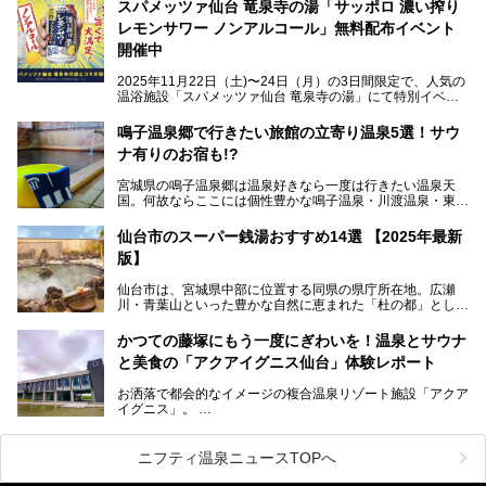
を利用したサウナも新設され、温泉ファン・サウナ―双方に
スパメッツァ仙台 竜泉寺の湯「サッポロ 濃い搾り
注目のスポットです。
レモンサワー ノンアルコール」無料配布イベント
開催中
特筆すべきは、館内で完結する圧倒的な「湯めぐり」のバリ
2025年11月22日（土)〜24日（月）の3日間限定で、人気の
エーション。“温泉のデパート”・“東の横綱”と称される鳴子
温浴施設「スパメッツァ仙台 竜泉寺の湯」にて特別イベン
温泉郷の中でも、3本の異なる自家源泉を使い分けるその実
トを開催！居酒屋の手搾りサワーのような本格感が味わえる
力は折り紙付き。実際に宿泊した筆者が、“温泉”を中心にそ
「サッポロ 濃い搾りレモンサワー ノンアルコール」を無料
鳴子温泉郷で行きたい旅館の立寄り温泉5選！サウ
の全貌を詳細レビューします！
配布します。さらにSNS投稿で「サッポロ 濃い搾りグレフ
ナ有りのお宿も!?
ルサワー ノンアルコール」もプレゼント。湯上がりにぴっ
たりの一杯をぜひお楽しみください。
宮城県の鳴子温泉郷は温泉好きなら一度は行きたい温泉天
国。何故ならここには個性豊かな鳴子温泉・川渡温泉・東鳴
子温泉・中山平温泉・鬼首温泉という5つの温泉地があり、
硫黄泉、塩化物泉、硫酸塩泉、炭酸水素塩泉などと多様な泉
仙台市のスーパー銭湯おすすめ14選 【2025年最新
質がそろっているからです。
版】
ー
また共同浴場（日帰り温泉）だけでなく、嬉しいことに多く
仙台市は、宮城県中部に位置する同県の県庁所在地。広瀬
の旅館・ホテルも立ち寄り入浴に門戸を開いてくれていま
提供元：サッポロビール【PR】
川・青葉山といった豊かな自然に恵まれた「杜の都」として
す。
知られ、戦国武将・伊達政宗のお膝元として歴史ファンにも
この記事はサッポロビールのPRイベント告知記事です。
人気です。新幹線を使えば都心から1時間30分とアクセスも
今回はそんな旅館の中から、おすすめしたい5ヶ所の温泉を
かつての藤塚にもう一度にぎわいを！温泉とサウナ
よく、気軽に訪れやすい地方都市の1つです。
セレクトしてみました。うち3ヶ所はサウナも楽しめます。
と美食の「アクアイグニス仙台」体験レポート
今回は、仙台市内のおすすめスーパー銭湯をご紹介します。
お洒落で都会的なイメージの複合温泉リゾート施設「アクア
仙台牛タンなどを堪能するグルメ旅や、スポーツ観戦の遠征
イグニス」。
時などに利用しやすい温浴施設がたくさんありますよ。
関西空港や吉川美南（埼玉県）に続いて仙台市若林区に202
2年4月にオープンした「アクアイグニス仙台」は、日帰り
ニフティ温泉ニュースTOPへ
温泉の「藤塚の湯」、マルシェ リアン、和食「笠庵」、イ
タリアン「グリーチネ」、ベーカリー「マリアージュ ドゥ