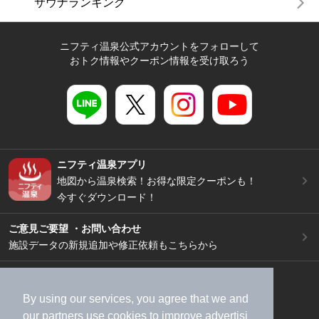
サウナランキング
ニフティ温泉公式アカウントをフォローして
おトク情報やクーポン情報を受け取ろう
ニフティ温泉アプリ
地図から温泉検索！お得な限定クーポンも！
今すぐダウンロード！
ご意見ご要望 ・お問い合わせ
施設データの新規追加や修正依頼もこちらから
スマートフォン
/
PC
加盟店募集（資料請求）
広告出稿のご案内
By using our services, you agree that we and
our
partners
use cookies to improve advertisi
利用規約
ライフスタイルMEMBERS+規約