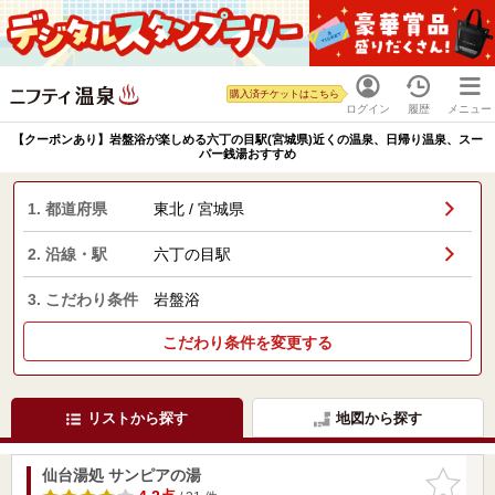
購入済チケットはこちら
ログイン
履歴
メニュー
【クーポンあり】岩盤浴が楽しめる六丁の目駅(宮城県)近くの温泉、日帰り温泉、スー
パー銭湯おすすめ
1. 都道府県
東北 / 宮城県
2. 沿線・駅
六丁の目駅
3. こだわり条件
岩盤浴
こだわり条件を変更する
リストから探す
地図から探す
仙台湯処 サンピアの湯
お気に入
りに追加