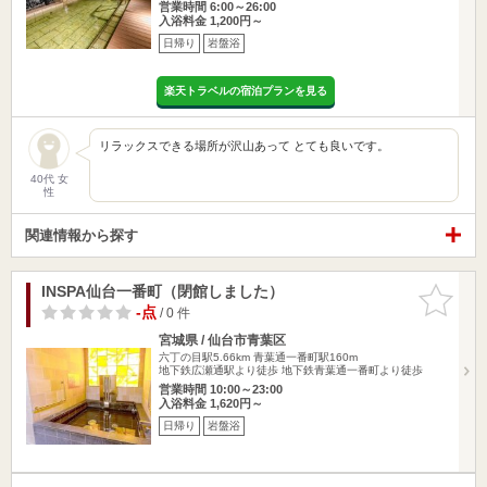
営業時間 6:00～26:00
入浴料金 1,200円～
日帰り
岩盤浴
楽天トラベルの宿泊プランを見る
リラックスできる場所が沢山あって とても良いです。
40代 女
性
関連情報から探す
INSPA仙台一番町（閉館しました）
お気に入
りに追加
-点
/ 0 件
宮城県 / 仙台市青葉区
六丁の目駅5.66km
青葉通一番町駅160m
地下鉄広瀬通駅より徒歩 地下鉄青葉通一番町より徒歩
営業時間 10:00～23:00
入浴料金 1,620円～
日帰り
岩盤浴