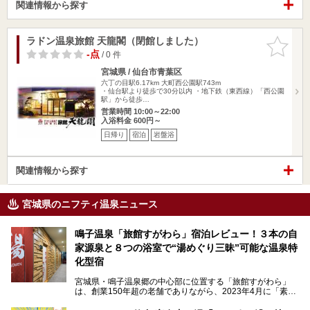
関連情報から探す
ラドン温泉旅館 天龍閣（閉館しました）
お気に入
りに追加
-点
/ 0 件
宮城県 / 仙台市青葉区
六丁の目駅6.17km
大町西公園駅743m
・仙台駅より徒歩で30分以内 ・地下鉄（東西線）「西公園
駅」から徒歩…
営業時間 10:00～22:00
入浴料金 600円～
日帰り
宿泊
岩盤浴
関連情報から探す
宮城県のニフティ温泉ニュース
鳴子温泉「旅館すがわら」宿泊レビュー！３本の自
家源泉と８つの浴室で“湯めぐり三昧”可能な温泉特
化型宿
宮城県・鳴子温泉郷の中心部に位置する「旅館すがわら」
は、創業150年超の老舗でありながら、2023年4月に「素泊
まり専門の宿」としてリニューアルオープン。同時に温泉熱