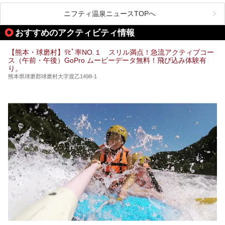
阿蘇山麓の南阿蘇村の「地獄温泉 清風荘」、そして「清風
荘」から400mほど離れた「垂玉（たるたま）温泉 山口旅
ニフティ温泉ニュースTOPへ
館」の2軒は、この地震による土砂崩れなどのために、一時
期は孤立状態に。もしかしたらこの時のニュースで、「地獄
おすすめのアクティビティ情報
温泉」と「垂玉温泉」の名前を知った人もいるかもしれませ
ん。
【熊本・球磨村】ﾘﾋﾟ率NO.１ スリル満点！急流アクティブコー
この2軒は今どうなっているのでしょうか。実は現在は「地
ス（午前・午後）GoPro ムービーデータ無料！飛び込み体験有
獄温泉 青風荘．」「垂玉温泉 瀧日和」として営業を再開し
り。
ています。2021年に現地を訪問してきましたのでレポート
します。
熊本県球磨郡球磨村大字渡乙1498-1