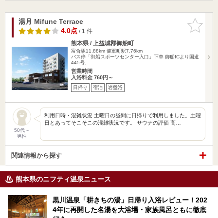
湯月 Mifune Terrace
お気に入
りに追加
4.0点
/ 1 件
熊本県 / 上益城郡御船町
富合駅11.88km
健軍町駅7.76km
バス停「御船スポーツセンター入口」下車 御船ICより国道
445号、…
営業時間
入浴料金 760円～
日帰り
宿泊
岩盤浴
利用日時・混雑状況 土曜日の昼間に日帰りで利用しました。土曜
日とあってそこそこの混雑状況です。 サウナの評価 高…
50代～
男性
関連情報から探す
熊本県のニフティ温泉ニュース
黒川温泉「耕きちの湯」日帰り入浴レビュー！202
4年に再開した名湯を大浴場・家族風呂ともに徹底