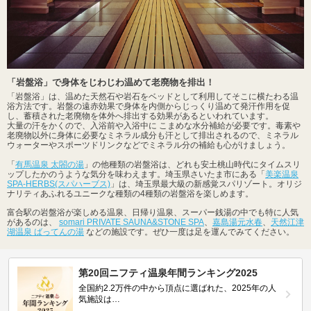
「岩盤浴」で身体をじわじわ温めて老廃物を排出！
「岩盤浴」は、温めた天然石や岩石をベッドとして利用してそこに横たわる温
浴方法です。岩盤の遠赤効果で身体を内側からじっくり温めて発汗作用を促
し、蓄積された老廃物を体外へ排出する効果があるといわれています。
大量の汗をかくので、入浴前や入浴中に こまめな水分補給が必要です。毒素や
老廃物以外に身体に必要なミネラル成分も汗として排出されるので、ミネラル
ウォーターやスポーツドリンクなどでミネラル分の補給も心がけましょう。
「
有馬温泉 太閤の湯
」の他種類の岩盤浴は、どれも安土桃山時代にタイムスリ
ップしたかのうような気分を味わえます。埼玉県さいたま市にある「
美楽温泉
SPA-HERBS(スパハーブス)
」は、埼玉県最大級の新感覚スパリゾート。オリジ
ナリティあふれるユニークな種類の4種類の岩盤浴を楽しめます。
富合駅の岩盤浴が楽しめる温泉、日帰り温泉、スーパー銭湯の中でも特に人気
があるのは、
somari PRIVATE SAUNA&STONE SPA
、
嘉島湯元水春
、
天然江津
湖温泉 ばってんの湯
などの施設です。ぜひ一度は足を運んでみてください。
第20回ニフティ温泉年間ランキング2025
全国約2.2万件の中から頂点に選ばれた、2025年の人
気施設は…