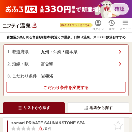
購入済チケットはこちら
ログイン
履歴
メニュー
岩盤浴が楽しめる富合駅(熊本県)近くの温泉、日帰り温泉、スーパー銭湯おすすめ
1. 都道府県
九州・沖縄 / 熊本県
2. 沿線・駅
富合駅
3. こだわり条件
岩盤浴
こだわり条件を変更する
リストから探す
地図から探す
somari PRIVATE SAUNA&STONE SPA
お気に入
りに追加
-点
/ 0 件