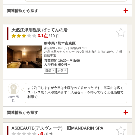
関連情報から探す
天然江津湖温泉 ばってんの湯
お気に入
りに追加
3.1点
/ 10 件
熊本県 / 熊本市東区
富合駅9.21km
八丁馬場駅973m
JR熊本駅からタクシーで30分 熊本市内より約15分、九州
自動車道…
営業時間 10:30～翌8:00
入浴料金 600円～
日帰り
岩盤浴
よく利用しますが今日は土曜なのて多かったです、浴室内は広く
ストレス無く入浴出来ます！入浴セットを持って行くと低価格で
利用で…
30代 男
性
関連情報から探す
ASBEAUTE(アスヴォーテ) 旧MANDARIN SPA
お気に入
りに追加
-点
/ 0 件