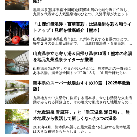
紹介
黒川温泉(熊本県南小国町)は阿蘇山麓の北端付近に位置し、
九州を代表する人気温泉地のひとつ。入浴手形が大ヒット
し、各宿の趣の異なる露天風呂をめぐることで知られていま
す。
「山鹿灯籠浪漫・百華百彩」は温泉街を彩る和ライ
トアップ！見所を徹底紹介【熊本】
中でも「耕きち(こうきち)の湯」は露天風呂を持たないもの
の、風情ある内湯を楽しめる日帰り温泉施設。自然災害によ
山鹿温泉(熊本県山鹿市)は、九州を代表する名湯のひとつ。
り一度廃業しましたが、2024年10月に営業再開。数多くの
毎年２月の金土曜日限定で、「山鹿灯籠浪漫・百華百彩」
温泉ファンに注目される名湯です。
（やまがとうろうろまん・ひゃっかひゃくさい）が開催され
ます。和傘や竹、ろうそくなどを用いて、和情緒たっぷりの
山鹿温泉立ち寄り湯＆日帰り温泉10選！熊本の名湯
ライトアップが無料で楽しめます。
を地元九州温泉ライターが厳選
今回は再開した耕きちの湯を訪問し、全浴室(男女別大浴
2025年は、2月7～8日・14～15日・21～22日・28～3月1
場・家族風呂)を徹底紹介します！
山鹿温泉(読み方：やまがおんせん)は、熊本県北の平野部に
日、の合計8日間開催。今回は地元九州在住の筆者が、その
ある名湯。湯量は全国トップ10に入り、“山鹿千軒たらいな
見所を徹底紹介。併せて、その他イベントや立ち寄り湯も併
し”と唄われる程。また、“乙女の柔肌”とも称される柔らかな
せてご紹介します。
泉質であり、お湯の良さにも定評があります。
熊本県のスーパー銭湯おすすめ10選 【2025年最新
版】
今回は地元九州の温泉ライターの私が実際に入浴した中か
ら、山鹿温泉の旅館やホテルの立ち寄り湯・日帰り入浴施
九州地方の中央部分に位置する熊本県。今なお活発な火山活
設・家族風呂の3パターンに分類し、合計10施設を厳選して
動がみられる阿蘇山と、その噴火で形成された地層からの湧
ご紹介。ぜひ、湯めぐりの参考にして下さいね！
水が多くあることから「火の国」「水の国」とも呼ばれま
す。
「地獄温泉 青風荘．」と「垂玉温泉 瀧日和」、熊
そんな熊本県は、県内の至るところから温泉が湧いている温
本地震から復活して新しくなった2つの温泉
泉県でもあります。山鹿温泉、玉名温泉、黒川温泉、人吉温
泉など有名な温泉地だけでなく、市街地にも天然温泉が湧き
2016年4月、熊本県を襲った最大震度7を記録する熊本地震
出すスーパー銭湯が豊富です。なかでも注目のスーパー銭湯
は大きな被害をもたらしました。
をピックアップしました。