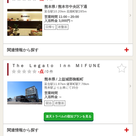
熊本県 / 熊本市中央区下通
富合駅10.20km
花畑町駅285m
営業時間 11:00～20:00
入浴料金 3,000円～
日帰り
岩盤浴
関連情報から探す
Ｔｈｅ Ｌｅｇａｔｏ Ｉｎｎ ＭＩＦＵＮＥ
お気に入
りに追加
-点
/ 0 件
熊本県 / 上益城郡御船町
富合駅11.87km
健軍町駅7.78km
熊本駅よりお車にて35分
営業時間
入浴料金 ～
宿泊
岩盤浴
楽天トラベルの宿泊プランを見る
関連情報から探す