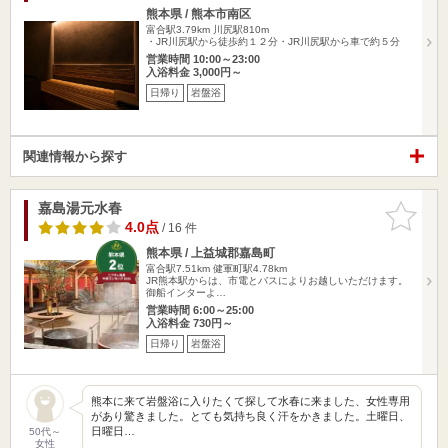
熊本県 / 熊本市南区
富合駅3.79km
川尻駅810m
・JR川尻駅から徒歩約１２分・JR川尻駅から車で約５分
営業時間 10:00～23:00
入浴料金 3,000円～
日帰り
岩盤浴
関連情報から探す
嘉島湯元水春
お気に入
りに追加
4.0点
/ 16 件
熊本県 / 上益城郡嘉島町
富合駅7.51km
健軍町駅4.78km
JR熊本駅からは、市電とバスによりお越しいただけます。
御船インターよ…
営業時間 6:00～25:00
入浴料金 730円～
日帰り
岩盤浴
熊本に来て岩盤浴に入りたくて探して水春に来ました、女性専用
があり驚きました。とても気持ち良く汗をかきました。土曜日、
日曜日…
50代～
女性