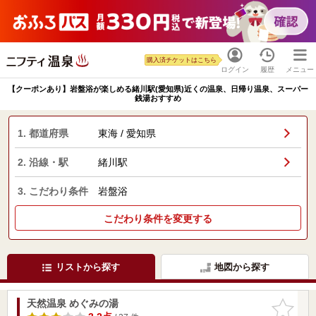
購入済チケットはこちら
ログイン
履歴
メニュー
【クーポンあり】岩盤浴が楽しめる緒川駅(愛知県)近くの温泉、日帰り温泉、スーパー
銭湯おすすめ
1. 都道府県
東海 / 愛知県
2. 沿線・駅
緒川駅
3. こだわり条件
岩盤浴
こだわり条件を変更する
リストから探す
地図から探す
天然温泉 めぐみの湯
お気に入
りに追加