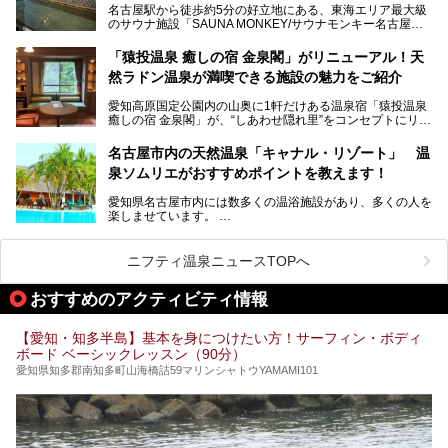
名古屋駅から徒歩約5分の好立地にある、東海エリア最大級
くある点が魅力です！
のサウナ施設「SAUNA MONKEY/サウナモンキー名古屋」
をご存じですか？
今回は、名古屋市でおすすめのスーパー銭湯を紹介します。
「名古屋駅周辺ってサウナが少ないよね」という声をよく耳
お好みの温泉施設を見つけて楽しんでくださいね。
「猿投温泉 癒しの宿 金泉閣」がリニューアル！天
にするだけあり、アクセスの良さにも胸が高鳴ります。
然ラドン温泉が満喫できる施設の魅力をご紹介
今回は普段は男性専用となっているパブリックサウナが、女
性専用で公開される『レディースデー』が開催されたので、
愛知高原国定公園内の山奥に1軒だけある温泉宿「猿投温泉
さっそく取材してきました！
癒しの宿 金泉閣」が、“しあわせ隠れ里”をコンセプトにリニ
ューアルオープンします。
名古屋市内の天然温泉「キャナル・リゾート」 温
天然ラドン温泉が堪能できるお風呂や、新設・改装された客
泉ソムリエがおすすめポイントを教えます！
室、地元の食材と温泉水で作られたお料理……。
新しくなった「猿投温泉 癒しの宿 金泉閣」の魅力を丸ごと
愛知県名古屋市内には数多くの温浴施設があり、多くの人を
ご紹介します。
楽しませています。
その中でも今回は「キャナル・リゾート」について、温泉ソ
ムリエの目線で紹介していきます！
ニフティ温泉ニュースTOPへ
名古屋市内にはスーパー銭湯や日帰り温泉が多く、「どこに
行こうかな？」と悩んでしまう方も多いと思います。
おすすめのアクティビティ情報
ぜひこの記事を参考にして「キャナル・リゾート」に出かけ
てみるのはいかがでしょうか？
【愛知・知多半島】基本を身につけたい方！サーフィン・ボディ
ボード ベーシックレッスン（90分）
愛知県知多郡南知多町山海橋詰59マリンシャトウYAMAMI101