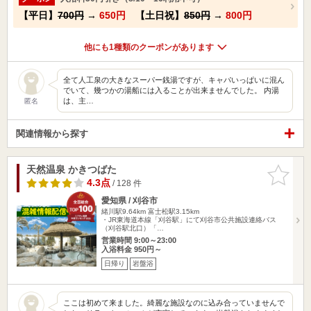
【平日】
700円
→
650円
【土日祝】
850円
→
800円
他にも1種類のクーポンがあります
全て人工泉の大きなスーパー銭湯ですが、キャパいっぱいに混ん
でいて、幾つかの湯船には入ることが出来ませんでした。 内湯
は、主…
匿名
関連情報から探す
天然温泉 かきつばた
お気に入
りに追加
4.3点
/ 128 件
愛知県 / 刈谷市
緒川駅9.64km
富士松駅3.15km
・JR東海道本線「刈谷駅」にて刈谷市公共施設連絡バス
（刈谷駅北口）「…
営業時間 9:00～23:00
入浴料金 950円～
日帰り
岩盤浴
ここは初めて来ました。綺麗な施設なのに込み合っていませんで