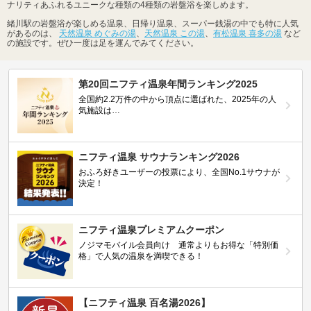
ナリティあふれるユニークな種類の4種類の岩盤浴を楽しめます。
緒川駅の岩盤浴が楽しめる温泉、日帰り温泉、スーパー銭湯の中でも特に人気
があるのは、
天然温泉 めぐみの湯
、
天然温泉 この湯
、
有松温泉 喜多の湯
など
の施設です。ぜひ一度は足を運んでみてください。
第20回ニフティ温泉年間ランキング2025
全国約2.2万件の中から頂点に選ばれた、2025年の人
気施設は…
ニフティ温泉 サウナランキング2026
おふろ好きユーザーの投票により、全国No.1サウナが
決定！
ニフティ温泉プレミアムクーポン
ノジマモバイル会員向け 通常よりもお得な「特別価
格」で人気の温泉を満喫できる！
【ニフティ温泉 百名湯2026】