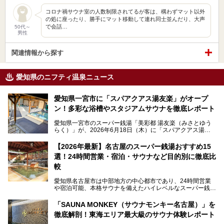
コロナ禍サウナ室の人数制限されてるが客は、構わずマット以外
の処に座ったり、勝手にマット移動して連れ同士並んだり、大声
で会話…
50代～
男性
関連情報から探す
愛知県のニフティ温泉ニュース
愛知県一宮市に「スパアクアス湯友楽」がオープ
ン！多彩な浴槽やスタジアムサウナを徹底レポート
愛知県一宮市のスーパー銭湯「美彩都 湯友楽（みさとゆう
らく）」が、2026年6月18日（木）に「スパアクアス湯友
楽」としてリニューアルオープン！
【2026年最新】名古屋のスーパー銭湯おすすめ15
この地で30年にわたり愛され続けてきた施設だからこそ、
選！24時間営業・宿泊・サウナなど目的別に徹底比
地元住民をはじめオープンを待ちわびている人も多いのでは
ないでしょうか。
較
老朽化した設備の補修を機に、2年前からじっくり構想を練
ってきたというだけあって、館内の充実度は想像以上。
愛知県名古屋市は中部地方の中心都市であり、24時間営業
以前の4倍に拡張したという露天エリアや10の浴槽、40人収
や宿泊可能、本格サウナを備えたハイレベルなスーパー銭湯
容の巨大なスタジアムサウナに、岩盤浴やリラクゼーション
が密集する激戦区です。
までまるごと楽しめる施設に生まれ変わりました。
「SAUNA MONKEY（サウナモンキー名古屋）」を
そのため、「日々の仕事の疲れを心身ともにリセットした
今回は、全面リニューアルして新しくなった「スパアクアス
徹底解剖！東海エリア最大級のサウナ体験レポート
い」「休日に時間を忘れて1日中ダラダラ過ごしたい」「コ
湯友楽」に一足早くお邪魔して取材してきました！
スパ良く非日常の極上体験を味わいたい」人向けの施設が多