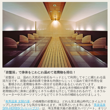
「岩盤浴」で身体をじわじわ温めて老廃物を排出！
「岩盤浴」は、温めた天然石や岩石をベッドとして利用してそこに横たわる温
浴方法です。岩盤の遠赤効果で身体を内側からじっくり温めて発汗作用を促
し、蓄積された老廃物を体外へ排出する効果があるといわれています。
大量の汗をかくので、入浴前や入浴中に こまめな水分補給が必要です。毒素や
老廃物以外に身体に必要なミネラル成分も汗として排出されるので、ミネラル
ウォーターやスポーツドリンクなどでミネラル分の補給も心がけましょう。
「
有馬温泉 太閤の湯
」の他種類の岩盤浴は、どれも安土桃山時代にタイムスリ
ップしたかのうような気分を味わえます。埼玉県さいたま市にある「
美楽温泉
SPA-HERBS(スパハーブス)
」は、埼玉県最大級の新感覚スパリゾート。オリジ