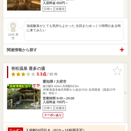
入浴料金 650円～
日帰り
岩盤浴
強炭酸泉がとても気持ちよかった 次回またゆっくり時間がある時
に来てみたい
20代 男
性
関連情報から探す
有松温泉 喜多の湯
お気に入
りに追加
3.3点
/ 30 件
愛知県 / 大府市
緒川駅6.42km
共和駅823m
JR東海道本線共和駅から徒歩15分 名四国道（国道23号
線）有松イ…
営業時間 9:00～24:00
入浴料金 700円～
日帰り
岩盤浴
クーポンあり
入浴料50円引き（8/10～16利用不可）
クーポン