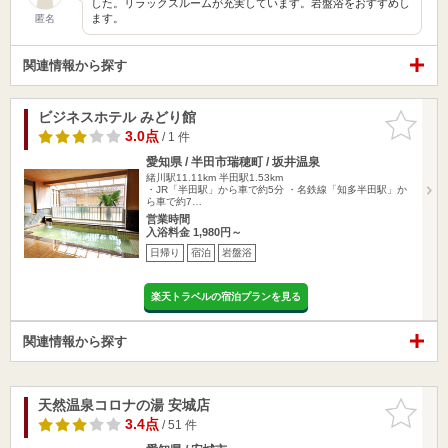
した。リラックスルームが充実しています。岩盤浴をおすすめし
ます。
匿名
関連情報から探す
ビジネスホテル みどり館
お気に入
りに追加
3.0点
/ 1 件
愛知県 / 半田市瑞穂町 / 坂井温泉
緒川駅11.11km
半田駅1.53km
・JR「半田駅」から車で約5分 ・名鉄線「知多半田駅」か
ら車で約7…
営業時間
入浴料金 1,980円～
日帰り
宿泊
岩盤浴
楽天トラベルの宿泊プランを見る
関連情報から探す
天然温泉コロナの湯 安城店
お気に入
りに追加
3.4点
/ 51 件