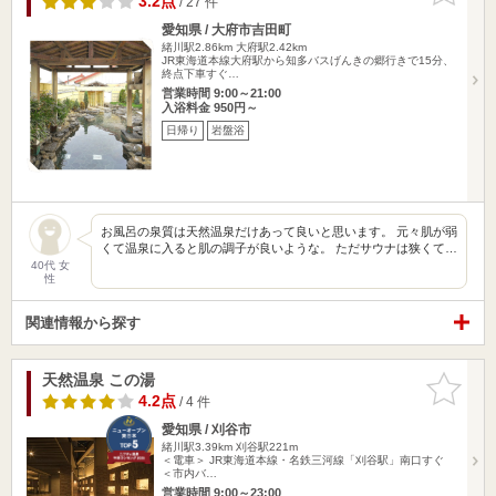
3.2点
/ 27 件
愛知県 / 大府市吉田町
緒川駅2.86km
大府駅2.42km
JR東海道本線大府駅から知多バスげんきの郷行きで15分、
終点下車すぐ…
営業時間 9:00～21:00
入浴料金 950円～
日帰り
岩盤浴
お風呂の泉質は天然温泉だけあって良いと思います。 元々肌が弱
くて温泉に入ると肌の調子が良いような。 ただサウナは狭くて…
40代 女
性
関連情報から探す
天然温泉 この湯
お気に入
りに追加
4.2点
/ 4 件
愛知県 / 刈谷市
緒川駅3.39km
刈谷駅221m
＜電車＞ JR東海道本線・名鉄三河線「刈谷駅」南口すぐ
＜市内バ…
営業時間 9:00～23:00