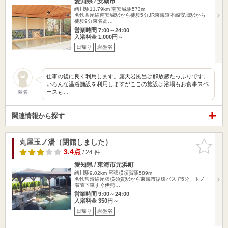
愛知県 / 安城市
緒川駅11.79km
南安城駅573m
名鉄西尾線南安城駅から徒歩5分JR東海道本線安城駅から
徒歩9分東名高…
営業時間 7:00～24:00
入浴料金 1,000円～
日帰り
岩盤浴
仕事の後に良く利用します。露天岩風呂は解放感たっぷりです。
いろんな温浴施設を利用しますがここの施設は浴場もお食事スペ
ースも…
匿名
関連情報から探す
丸屋玉ノ湯（閉館しました）
お気に入
りに追加
3.4点
/ 24 件
愛知県 / 東海市元浜町
緒川駅9.02km
尾張横須賀駅589m
名鉄常滑線尾張横須賀駅から東海市循環バスで5分、玉ノ
湯前下車すぐ伊勢…
営業時間 9:00～24:00
入浴料金 350円～
日帰り
岩盤浴