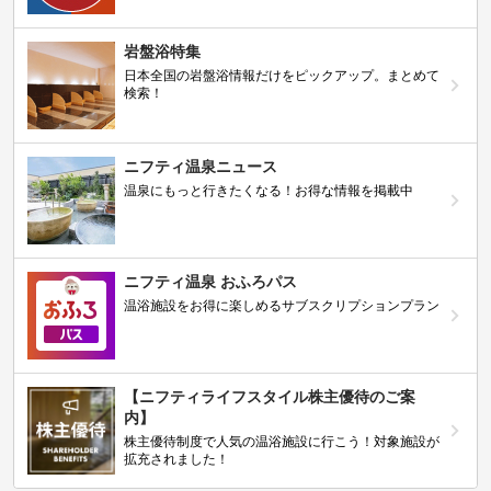
岩盤浴特集
日本全国の岩盤浴情報だけをピックアップ。まとめて
検索！
ニフティ温泉ニュース
温泉にもっと行きたくなる！お得な情報を掲載中
ニフティ温泉 おふろパス
温浴施設をお得に楽しめるサブスクリプションプラン
【ニフティライフスタイル株主優待のご案
内】
株主優待制度で人気の温浴施設に行こう！対象施設が
拡充されました！