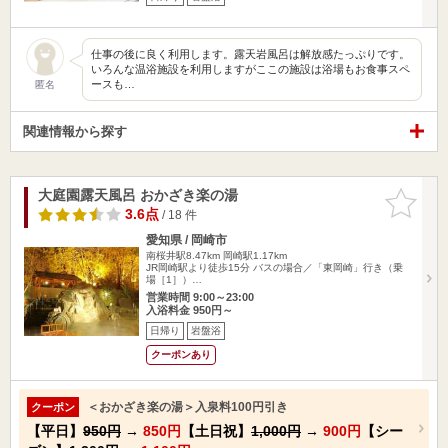
仕事の後に良く利用します。露天岩風呂は解放感たっぷりです。
いろんな温浴施設を利用しますがここの施設は浴場もお食事スペ
ースも…
匿名
関連情報から探す
大庭園露天風呂 おかざき楽の湯
お気に入
りに追加
3.6点
/ 18 件
愛知県 / 岡崎市
南桜井駅8.47km
岡崎駅1.17km
JR岡崎駅より徒歩15分 バスの場合／「東岡崎」行き（乗
場［1］）…
営業時間 9:00～23:00
入浴料金 950円～
日帰り
岩盤浴
クーポンあり
＜おかざき楽の湯＞入泉料100円引き
クーポン
【平日】
950円
→
850円
【土日祝】
1,000円
→
900円
【シー