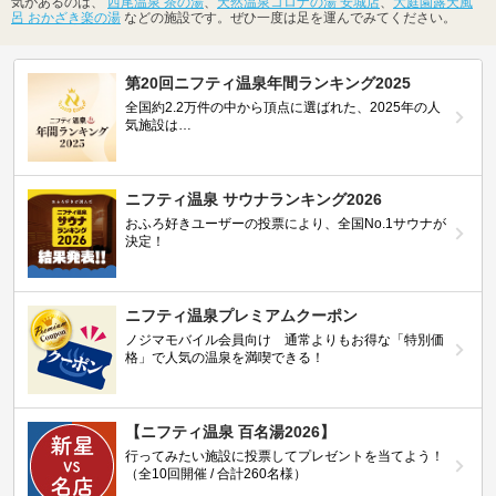
気があるのは、
西尾温泉 茶の湯
、
天然温泉コロナの湯 安城店
、
大庭園露天風
呂 おかざき楽の湯
などの施設です。ぜひ一度は足を運んでみてください。
第20回ニフティ温泉年間ランキング2025
全国約2.2万件の中から頂点に選ばれた、2025年の人
気施設は…
ニフティ温泉 サウナランキング2026
おふろ好きユーザーの投票により、全国No.1サウナが
決定！
ニフティ温泉プレミアムクーポン
ノジマモバイル会員向け 通常よりもお得な「特別価
格」で人気の温泉を満喫できる！
【ニフティ温泉 百名湯2026】
行ってみたい施設に投票してプレゼントを当てよう！
（全10回開催 / 合計260名様）