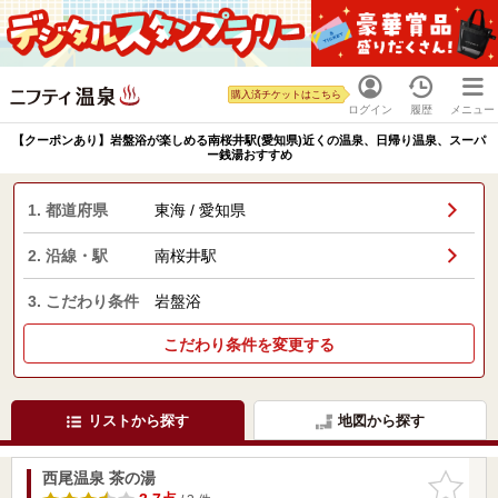
購入済チケットはこちら
ログイン
履歴
メニュー
【クーポンあり】岩盤浴が楽しめる南桜井駅(愛知県)近くの温泉、日帰り温泉、スーパ
ー銭湯おすすめ
1. 都道府県
東海 / 愛知県
2. 沿線・駅
南桜井駅
3. こだわり条件
岩盤浴
こだわり条件を変更する
リストから探す
地図から探す
西尾温泉 茶の湯
お気に入
りに追加