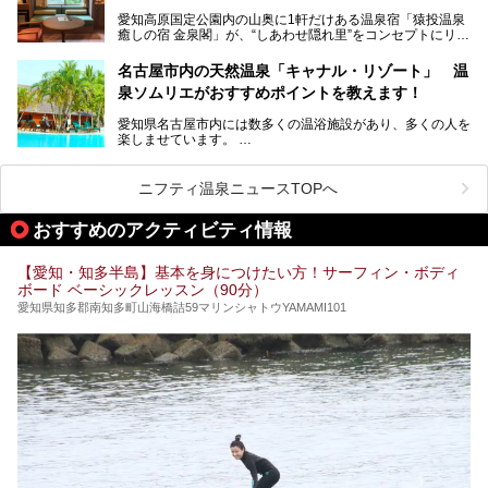
性専用で公開される『レディースデー』が開催されたので、
愛知高原国定公園内の山奥に1軒だけある温泉宿「猿投温泉
さっそく取材してきました！
癒しの宿 金泉閣」が、“しあわせ隠れ里”をコンセプトにリニ
ューアルオープンします。
名古屋市内の天然温泉「キャナル・リゾート」 温
天然ラドン温泉が堪能できるお風呂や、新設・改装された客
泉ソムリエがおすすめポイントを教えます！
室、地元の食材と温泉水で作られたお料理……。
新しくなった「猿投温泉 癒しの宿 金泉閣」の魅力を丸ごと
愛知県名古屋市内には数多くの温浴施設があり、多くの人を
ご紹介します。
楽しませています。
その中でも今回は「キャナル・リゾート」について、温泉ソ
ムリエの目線で紹介していきます！
ニフティ温泉ニュースTOPへ
名古屋市内にはスーパー銭湯や日帰り温泉が多く、「どこに
行こうかな？」と悩んでしまう方も多いと思います。
おすすめのアクティビティ情報
ぜひこの記事を参考にして「キャナル・リゾート」に出かけ
てみるのはいかがでしょうか？
【愛知・知多半島】基本を身につけたい方！サーフィン・ボディ
ボード ベーシックレッスン（90分）
愛知県知多郡南知多町山海橋詰59マリンシャトウYAMAMI101