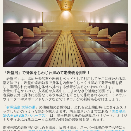
「岩盤浴」で身体をじわじわ温めて老廃物を排出！
「岩盤浴」は、温めた天然石や岩石をベッドとして利用してそこに横たわる温
浴方法です。岩盤の遠赤効果で身体を内側からじっくり温めて発汗作用を促
し、蓄積された老廃物を体外へ排出する効果があるといわれています。
大量の汗をかくので、入浴前や入浴中に こまめな水分補給が必要です。毒素や
老廃物以外に身体に必要なミネラル成分も汗として排出されるので、ミネラル
ウォーターやスポーツドリンクなどでミネラル分の補給も心がけましょう。
「
有馬温泉 太閤の湯
」の他種類の岩盤浴は、どれも安土桃山時代にタイムスリ
ップしたかのうような気分を味わえます。埼玉県さいたま市にある「
美楽温泉
SPA-HERBS(スパハーブス)
」は、埼玉県最大級の新感覚スパリゾート。オリジ
ナリティあふれるユニークな種類の4種類の岩盤浴を楽しめます。
南桜井駅の岩盤浴が楽しめる温泉、日帰り温泉、スーパー銭湯の中でも特に人