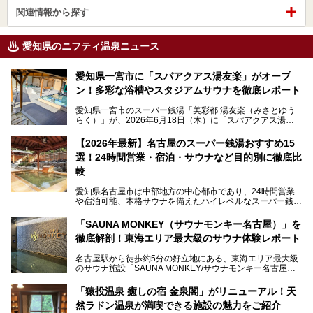
関連情報から探す
愛知県のニフティ温泉ニュース
愛知県一宮市に「スパアクアス湯友楽」がオープ
ン！多彩な浴槽やスタジアムサウナを徹底レポート
愛知県一宮市のスーパー銭湯「美彩都 湯友楽（みさとゆう
らく）」が、2026年6月18日（木）に「スパアクアス湯友
楽」としてリニューアルオープン！
【2026年最新】名古屋のスーパー銭湯おすすめ15
この地で30年にわたり愛され続けてきた施設だからこそ、
選！24時間営業・宿泊・サウナなど目的別に徹底比
地元住民をはじめオープンを待ちわびている人も多いのでは
ないでしょうか。
較
老朽化した設備の補修を機に、2年前からじっくり構想を練
ってきたというだけあって、館内の充実度は想像以上。
愛知県名古屋市は中部地方の中心都市であり、24時間営業
以前の4倍に拡張したという露天エリアや10の浴槽、40人収
や宿泊可能、本格サウナを備えたハイレベルなスーパー銭湯
容の巨大なスタジアムサウナに、岩盤浴やリラクゼーション
が密集する激戦区です。
までまるごと楽しめる施設に生まれ変わりました。
「SAUNA MONKEY（サウナモンキー名古屋）」を
そのため、「日々の仕事の疲れを心身ともにリセットした
今回は、全面リニューアルして新しくなった「スパアクアス
徹底解剖！東海エリア最大級のサウナ体験レポート
い」「休日に時間を忘れて1日中ダラダラ過ごしたい」「コ
湯友楽」に一足早くお邪魔して取材してきました！
スパ良く非日常の極上体験を味わいたい」人向けの施設が多
名古屋駅から徒歩約5分の好立地にある、東海エリア最大級
くある点が魅力です！
のサウナ施設「SAUNA MONKEY/サウナモンキー名古屋」
をご存じですか？
今回は、名古屋市でおすすめのスーパー銭湯を紹介します。
「名古屋駅周辺ってサウナが少ないよね」という声をよく耳
お好みの温泉施設を見つけて楽しんでくださいね。
「猿投温泉 癒しの宿 金泉閣」がリニューアル！天
にするだけあり、アクセスの良さにも胸が高鳴ります。
然ラドン温泉が満喫できる施設の魅力をご紹介
今回は普段は男性専用となっているパブリックサウナが、女