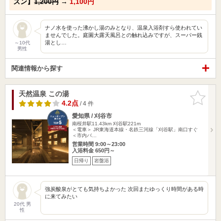
ズン】
1,200円
→
1,100円
ナノ水を使った沸かし湯のみとなり、温泉入浴剤すら使われてい
ませんでした。庭園大露天風呂との触れ込みですが、スーパー銭
湯とし…
～10代
男性
関連情報から探す
天然温泉 この湯
お気に入
りに追加
4.2点
/ 4 件
愛知県 / 刈谷市
南桜井駅11.43km
刈谷駅221m
＜電車＞ JR東海道本線・名鉄三河線「刈谷駅」南口すぐ
＜市内バ…
営業時間 9:00～23:00
入浴料金 650円～
日帰り
岩盤浴
強炭酸泉がとても気持ちよかった 次回またゆっくり時間がある時
に来てみたい
20代 男
性