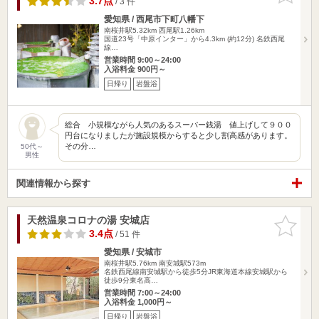
3.7点
/ 3 件
愛知県 / 西尾市下町八幡下
南桜井駅5.32km
西尾駅1.26km
国道23号「中原インター」から4.3km (約12分) 名鉄西尾
線…
営業時間 9:00～24:00
入浴料金 900円～
日帰り
岩盤浴
総合 小規模ながら人気のあるスーパー銭湯 値上げして９００
円台になりましたが施設規模からすると少し割高感があります。
その分…
50代～
男性
関連情報から探す
天然温泉コロナの湯 安城店
お気に入
りに追加
3.4点
/ 51 件
愛知県 / 安城市
南桜井駅5.76km
南安城駅573m
名鉄西尾線南安城駅から徒歩5分JR東海道本線安城駅から
徒歩9分東名高…
営業時間 7:00～24:00
入浴料金 1,000円～
日帰り
岩盤浴