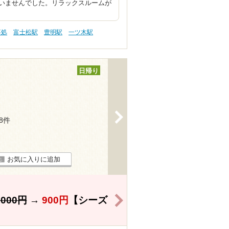
いませんでした。リラックスルームが
事処
富士松駅
豊明駅
一ツ木駅
日帰り
>
18件
お気に入りに追加
>
,000円
→
900円
【シーズ