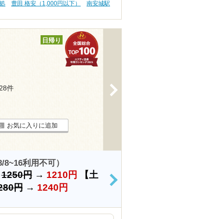
処
豊田 格安（1,000円以下）
南安城駅
日帰り
>
128件
お気に入りに追加
8~16利用不可）
）
1250円
→
1210円
【土
>
280円
→
1240円