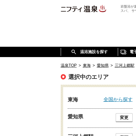
岩盤浴が
スパ、 
温浴施設を探す
電
温泉TOP
>
東海
>
愛知県
>
三河上郷駅
選択中のエリア
全国から探す
東海
愛知県
変更