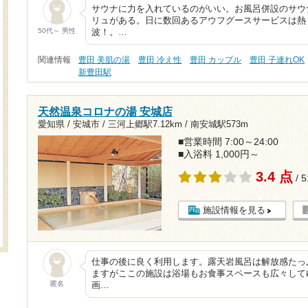
サウナに力を入れているのがいい。お風呂併設のサウ
リュがある。日に数回あるアウフグースサービスは熱
50代～ 男性
波！。…
関連情報
豊田 美肌の湯
豊田 冷え性
豊田 カップル
豊田 子連れOK
新豊田駅
天然温泉コロナの湯 安城店
愛知県 / 安城市 /
三河上郷駅7.12km
/
南安城駅573m
■営業時間 7:00～24:00
■入浴料 1,000円～
3.4 点
/ 
施設情報を見る
仕事の後に良く利用します。露天岩風呂は解放感たっ
ますがここの施設は浴場もお食事スペースも広々して
匿名
画…