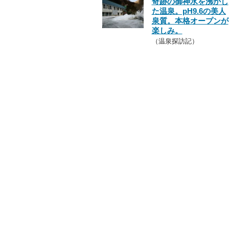
奇跡の御神水を沸かし
た温泉。pH9.6の美人
泉質。本格オープンが
楽しみ。
（温泉探訪記）