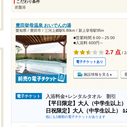
こだわり条件
岩盤浴
豊田挙母温泉 おいでんの湯
愛知県 / 豊田市 /
三河上郷駅6.80km
/
新上挙母駅95m
■営業時間 8:00～25:00
■入浴料 600円～
2.7 点
/ 
電子チケットあり
施設情報を見る
入浴料金+レンタルタオル 割引
電子チケット
【平日限定】大人（中学生以上
日祝限定】大人（中学生以上）
1
他にも1種類の電子チケットがあります