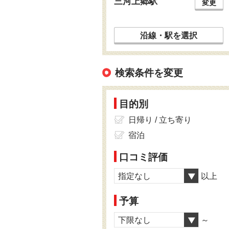
三河上郷駅
変更
沿線・駅を選択
検索条件を変更
目的別
日帰り / 立ち寄り
宿泊
口コミ評価
指定なし
以上
予算
下限なし
～