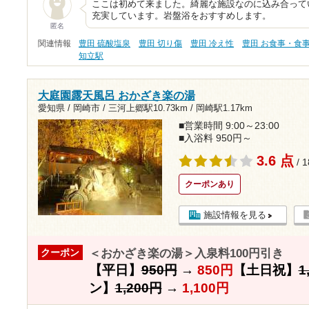
ここは初めて来ました。綺麗な施設なのに込み合って
充実しています。岩盤浴をおすすめします。
匿名
関連情報
豊田 硫酸塩泉
豊田 切り傷
豊田 冷え性
豊田 お食事・食
知立駅
大庭園露天風呂 おかざき楽の湯
愛知県 / 岡崎市 /
三河上郷駅10.73km
/
岡崎駅1.17km
■営業時間 9:00～23:00
■入浴料 950円～
3.6 点
/ 
クーポンあり
施設情報を見る
＜おかざき楽の湯＞入泉料100円引き
クーポン
【平日】
950円
→
850円
【土日祝】
1
ン】
1,200円
→
1,100円