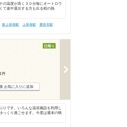
ナの温度が高く３０分毎にオートロウ
くて途中退出する方も出る程の熱
新上挙母駅
上挙母駅
豊田市駅
日帰り
>
51件
お気に入りに追加
ぷりです。いろんな温浴施設を利用し
ゆっくり過ごせます。今度は週末の映