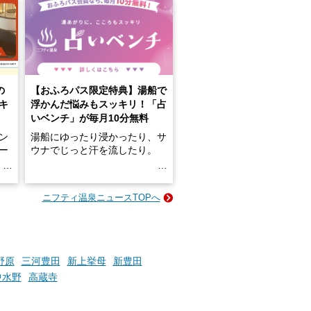
の
【おふろパス限定特典】湯船で
キ
浮かんだ悩みもスッキリ！「占
いベンチ」が毎月10分無料
ン
湯船にゆったり浸かったり、サ
ロー
ウナでじっと汗を流したり。
る
名
e-
ニフティ温泉ニュースTOPへ
い
そんな「一人でぼんやり過ごす
時間」、ふだん後回しにしてい
た「これからのこと」や「ちょ
っとした悩み」が、頭に浮かん
でくることはありませんか？
野原
三河豊田
新上挙母
新豊田
中水野
高蔵寺
お風呂でリラックスしているか