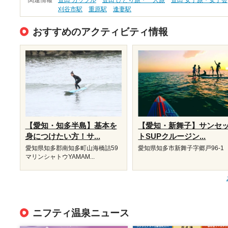
関連情報
豊田 カップル
豊田 ひとり旅・一人旅
豊田 女子旅・女子会
刈谷市駅
重原駅
逢妻駅
おすすめのアクティビティ情報
【愛知・知多半島】基本を
【愛知・新舞子】サンセ
身につけたい方！サ...
トSUPクルージン...
愛知県知多郡南知多町山海橋詰59
愛知県知多市新舞子字郷戸96-1
マリンシャトウYAMAM...
ニフティ温泉ニュース