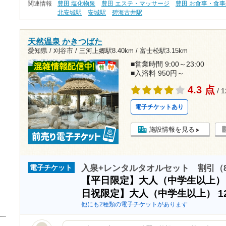
関連情報
豊田 塩化物泉
豊田 エステ・マッサージ
豊田 お食事・食事
北安城駅
安城駅
碧海古井駅
天然温泉 かきつばた
愛知県 / 刈谷市 /
三河上郷駅8.40km
/
富士松駅3.15km
■営業時間 9:00～23:00
■入浴料 950円～
4.3 点
/ 
電子チケットあり
施設情報を見る
入泉+レンタルタオルセット 割引（8/
電子チケット
【平日限定】大人（中学生以上
日祝限定】大人（中学生以上）
1
他にも2種類の電子チケットがあります