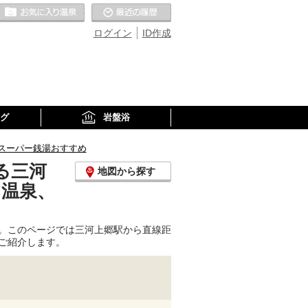
お気に入りの温泉
最近の履歴
ログイン
ID作成
グ
岩盤浴
スーパー銭湯おすすめ
る三河
地図から探す
り温泉、
。このページでは三河上郷駅から直線距
ご紹介します。