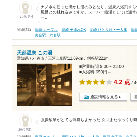
ナノ水を使った沸かし湯のみとなり、温泉入浴剤すら
風呂との触れ込みですが、スーパー銭湯としては通常
～10代 男性
ー…
関連情報
岡崎 カップル
岡崎 子連れOK
岡崎 ひとり旅・一人旅
岡
美合駅
六名駅
天然温泉 この湯
愛知県 / 刈谷市 /
三河上郷駅11.69km
/
刈谷駅221m
■営業時間 9:00～23:00
■入浴料 650円～
4.2 点
/ 
施設情報を見る
強炭酸泉がとても気持ちよかった 次回またゆっくり
20代 男性