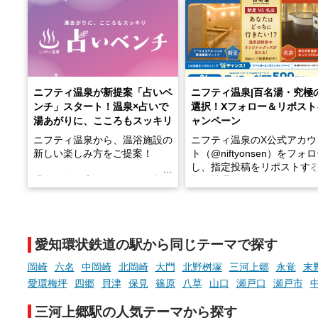
ニフティ温泉が新提案「占いベ
ニフティ温泉|百名湯・究極
ンチ」スタート！温泉×占いで
選択！Xフォロー＆リポスト
湯あがりに、こころもスッキリ
ャンペーン
ニフティ温泉から、温浴施設の
ニフティ温泉のX公式アカウ
新しい楽しみ方をご提案！
ト（@niftyonsen）をフォ
し、指定投稿をリポストす
温泉で体を癒したあとに、占い
と、抽選で各回26（ふろ）
でこころもスッキリ──そんな
様（合計260名様）に選べる
新体験が楽しめる「占いベン
GIFT500円分をプレゼント
チ」を展開中♨
たします。
愛知環状鉄道の駅から同じテーマで探す
手相やタロットなど気軽に楽し
める占いで、“ととのう”おふろ
岡崎
六名
中岡崎
北岡崎
大門
北野桝塚
三河上郷
永覚
末
時間を、もっと特別に。
愛環梅坪
四郷
貝津
保見
篠原
八草
山口
瀬戸口
瀬戸市
三河上郷駅の人気テーマから探す