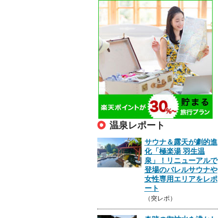
温泉レポート
サウナ＆露天が劇的進
化「極楽湯 羽生温
泉」！リニューアルで
登場のバレルサウナや
女性専用エリアをレポ
ート
（突レポ）