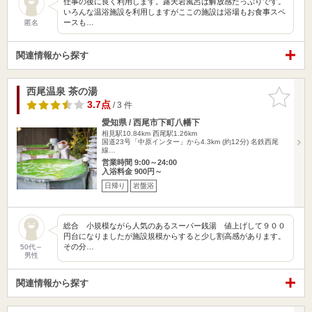
仕事の後に良く利用します。露天岩風呂は解放感たっぷりです。
いろんな温浴施設を利用しますがここの施設は浴場もお食事スペ
ースも…
匿名
関連情報から探す
西尾温泉 茶の湯
お気に入
りに追加
3.7点
/ 3 件
愛知県 / 西尾市下町八幡下
相見駅10.84km
西尾駅1.26km
国道23号「中原インター」から4.3km (約12分) 名鉄西尾
線…
営業時間 9:00～24:00
入浴料金 900円～
日帰り
岩盤浴
総合 小規模ながら人気のあるスーパー銭湯 値上げして９００
円台になりましたが施設規模からすると少し割高感があります。
その分…
50代～
男性
関連情報から探す