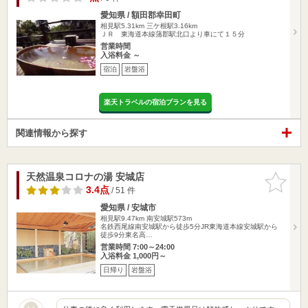
愛知県 / 額田郡幸田町
相見駅5.31km
三ケ根駅3.16km
ＪＲ 東海道本線蒲郡駅北口より車にて１５分
営業時間
入浴料金 ～
宿泊
岩盤浴
楽天トラベルの宿泊プランを見る
関連情報から探す
天然温泉コロナの湯 安城店
お気に入
りに追加
3.4点
/ 51 件
愛知県 / 安城市
相見駅9.47km
南安城駅573m
名鉄西尾線南安城駅から徒歩5分JR東海道本線安城駅から
徒歩9分東名高…
営業時間 7:00～24:00
入浴料金 1,000円～
日帰り
岩盤浴