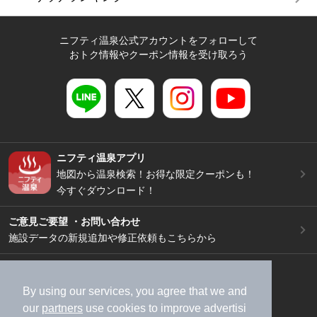
ニフティ温泉公式アカウントをフォローして
おトク情報やクーポン情報を受け取ろう
ニフティ温泉アプリ
地図から温泉検索！お得な限定クーポンも！
今すぐダウンロード！
ご意見ご要望 ・お問い合わせ
施設データの新規追加や修正依頼もこちらから
スマートフォン
/
PC
加盟店募集（資料請求）
広告出稿のご案内
By using our services, you agree that we and
our
partners
use cookies to improve advertisi
利用規約
ライフスタイルMEMBERS+規約