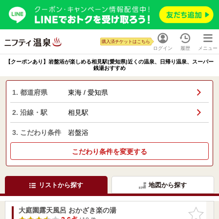
購入済チケットはこちら
ログイン
履歴
メニュー
【クーポンあり】岩盤浴が楽しめる相見駅(愛知県)近くの温泉、日帰り温泉、スーパー
銭湯おすすめ
1. 都道府県
東海 / 愛知県
2. 沿線・駅
相見駅
3. こだわり条件
岩盤浴
こだわり条件を変更する
リストから探す
地図から探す
大庭園露天風呂 おかざき楽の湯
お気に入
りに追加