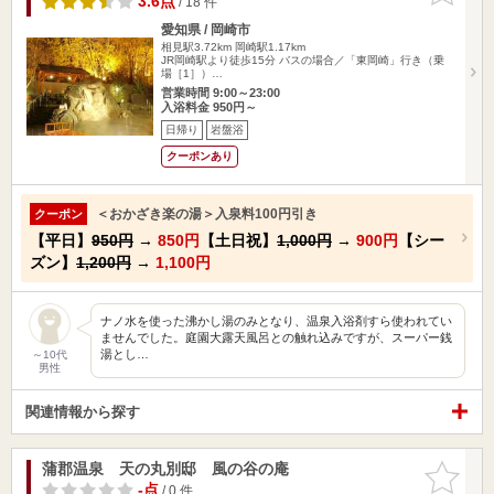
3.6点
/ 18 件
愛知県 / 岡崎市
相見駅3.72km
岡崎駅1.17km
JR岡崎駅より徒歩15分 バスの場合／「東岡崎」行き（乗
場［1］）…
営業時間 9:00～23:00
入浴料金 950円～
日帰り
岩盤浴
クーポンあり
＜おかざき楽の湯＞入泉料100円引き
クーポン
【平日】
950円
→
850円
【土日祝】
1,000円
→
900円
【シー
ズン】
1,200円
→
1,100円
ナノ水を使った沸かし湯のみとなり、温泉入浴剤すら使われてい
ませんでした。庭園大露天風呂との触れ込みですが、スーパー銭
湯とし…
～10代
男性
関連情報から探す
蒲郡温泉 天の丸別邸 風の谷の庵
お気に入
りに追加
-点
/ 0 件