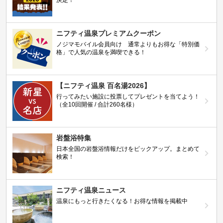
ニフティ温泉プレミアムクーポン
ノジマモバイル会員向け 通常よりもお得な「特別価
格」で人気の温泉を満喫できる！
【ニフティ温泉 百名湯2026】
行ってみたい施設に投票してプレゼントを当てよう！
（全10回開催 / 合計260名様）
岩盤浴特集
日本全国の岩盤浴情報だけをピックアップ。まとめて
検索！
ニフティ温泉ニュース
温泉にもっと行きたくなる！お得な情報を掲載中