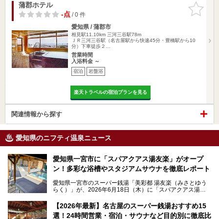
蒲郡ホテル
お気に入
りに追加
-点
/ 0 件
愛知県 / 蒲郡市
相見駅11.10km
三河三谷駅78m
ＪＲ三河三谷駅（名古屋駅から快速45分・豊橋駅から10
分）下車徒歩２…
営業時間
入浴料金 ～
宿泊
岩盤浴
楽天トラベルの宿泊プランを見る
関連情報から探す
愛知県のニフティ温泉ニュース
愛知県一宮市に「スパアクアス湯友楽」がオープ
ン！多彩な浴槽やスタジアムサウナを徹底レポート
愛知県一宮市のスーパー銭湯「美彩都 湯友楽（みさとゆう
らく）」が、2026年6月18日（木）に「スパアクアス湯友
楽」としてリニューアルオープン！
【2026年最新】名古屋のスーパー銭湯おすすめ15
この地で30年にわたり愛され続けてきた施設だからこそ、
選！24時間営業・宿泊・サウナなど目的別に徹底比
地元住民をはじめオープンを待ちわびている人も多いのでは