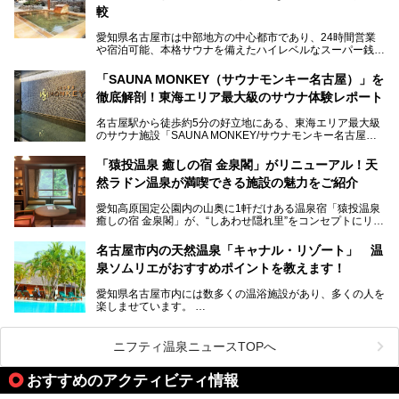
ないでしょうか。
較
老朽化した設備の補修を機に、2年前からじっくり構想を練
ってきたというだけあって、館内の充実度は想像以上。
愛知県名古屋市は中部地方の中心都市であり、24時間営業
以前の4倍に拡張したという露天エリアや10の浴槽、40人収
や宿泊可能、本格サウナを備えたハイレベルなスーパー銭湯
容の巨大なスタジアムサウナに、岩盤浴やリラクゼーション
が密集する激戦区です。
までまるごと楽しめる施設に生まれ変わりました。
「SAUNA MONKEY（サウナモンキー名古屋）」を
そのため、「日々の仕事の疲れを心身ともにリセットした
今回は、全面リニューアルして新しくなった「スパアクアス
徹底解剖！東海エリア最大級のサウナ体験レポート
い」「休日に時間を忘れて1日中ダラダラ過ごしたい」「コ
湯友楽」に一足早くお邪魔して取材してきました！
スパ良く非日常の極上体験を味わいたい」人向けの施設が多
名古屋駅から徒歩約5分の好立地にある、東海エリア最大級
くある点が魅力です！
のサウナ施設「SAUNA MONKEY/サウナモンキー名古屋」
をご存じですか？
今回は、名古屋市でおすすめのスーパー銭湯を紹介します。
「名古屋駅周辺ってサウナが少ないよね」という声をよく耳
お好みの温泉施設を見つけて楽しんでくださいね。
「猿投温泉 癒しの宿 金泉閣」がリニューアル！天
にするだけあり、アクセスの良さにも胸が高鳴ります。
然ラドン温泉が満喫できる施設の魅力をご紹介
今回は普段は男性専用となっているパブリックサウナが、女
性専用で公開される『レディースデー』が開催されたので、
愛知高原国定公園内の山奥に1軒だけある温泉宿「猿投温泉
さっそく取材してきました！
癒しの宿 金泉閣」が、“しあわせ隠れ里”をコンセプトにリニ
ューアルオープンします。
名古屋市内の天然温泉「キャナル・リゾート」 温
天然ラドン温泉が堪能できるお風呂や、新設・改装された客
泉ソムリエがおすすめポイントを教えます！
室、地元の食材と温泉水で作られたお料理……。
新しくなった「猿投温泉 癒しの宿 金泉閣」の魅力を丸ごと
愛知県名古屋市内には数多くの温浴施設があり、多くの人を
ご紹介します。
楽しませています。
その中でも今回は「キャナル・リゾート」について、温泉ソ
ムリエの目線で紹介していきます！
ニフティ温泉ニュースTOPへ
名古屋市内にはスーパー銭湯や日帰り温泉が多く、「どこに
行こうかな？」と悩んでしまう方も多いと思います。
おすすめのアクティビティ情報
ぜひこの記事を参考にして「キャナル・リゾート」に出かけ
てみるのはいかがでしょうか？