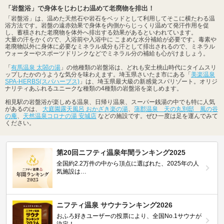
「岩盤浴」で身体をじわじわ温めて老廃物を排出！
「岩盤浴」は、温めた天然石や岩石をベッドとして利用してそこに横たわる温
浴方法です。岩盤の遠赤効果で身体を内側からじっくり温めて発汗作用を促
し、蓄積された老廃物を体外へ排出する効果があるといわれています。
大量の汗をかくので、入浴前や入浴中に こまめな水分補給が必要です。毒素や
老廃物以外に身体に必要なミネラル成分も汗として排出されるので、ミネラル
ウォーターやスポーツドリンクなどでミネラル分の補給も心がけましょう。
「
有馬温泉 太閤の湯
」の他種類の岩盤浴は、どれも安土桃山時代にタイムスリ
ップしたかのうような気分を味わえます。埼玉県さいたま市にある「
美楽温泉
SPA-HERBS(スパハーブス)
」は、埼玉県最大級の新感覚スパリゾート。オリジ
ナリティあふれるユニークな種類の4種類の岩盤浴を楽しめます。
相見駅の岩盤浴が楽しめる温泉、日帰り温泉、スーパー銭湯の中でも特に人気
があるのは、
大庭園露天風呂 おかざき楽の湯
、
蒲郡温泉 天の丸別邸 風の谷
の庵
、
天然温泉コロナの湯 安城店
などの施設です。ぜひ一度は足を運んでみて
ください。
第20回ニフティ温泉年間ランキング2025
全国約2.2万件の中から頂点に選ばれた、2025年の人
気施設は…
ニフティ温泉 サウナランキング2026
おふろ好きユーザーの投票により、全国No.1サウナが
決定！