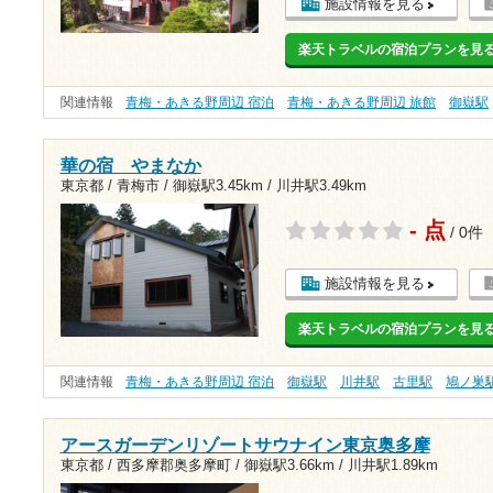
施設情報を見る
楽天トラベルの宿泊プランを見
関連情報
青梅・あきる野周辺 宿泊
青梅・あきる野周辺 旅館
御嶽駅
華の宿 やまなか
東京都 / 青梅市 /
御嶽駅3.45km
/
川井駅3.49km
- 点
/ 0件
施設情報を見る
楽天トラベルの宿泊プランを見
関連情報
青梅・あきる野周辺 宿泊
御嶽駅
川井駅
古里駅
鳩ノ巣
アースガーデンリゾートサウナイン東京奥多摩
東京都 / 西多摩郡奥多摩町 /
御嶽駅3.66km
/
川井駅1.89km