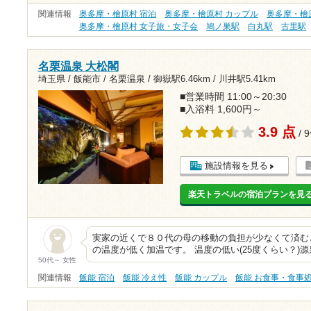
関連情報
奥多摩・檜原村 宿泊
奥多摩・檜原村 カップル
奥多摩・檜
奥多摩・檜原村 女子旅・女子会
鳩ノ巣駅
白丸駅
古里駅
名栗温泉 大松閣
埼玉県 / 飯能市 / 名栗温泉 /
御嶽駅6.46km
/
川井駅5.41km
■営業時間 11:00～20:30
■入浴料 1,600円～
3.9 点
/ 
施設情報を見る
楽天トラベルの宿泊プランを見
実家の近くで８０代の母の移動の負担が少なくて済む
の温度が低く加温です。 温度の低い(25度くらい？)
50代～ 女性
関連情報
飯能 宿泊
飯能 冷え性
飯能 カップル
飯能 お食事・食事