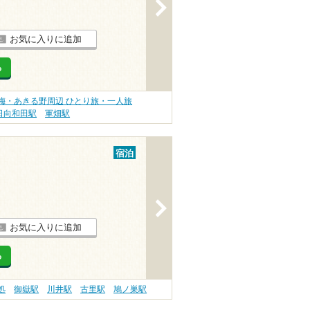
>
お気に入りに追加
る
梅・あきる野周辺 ひとり旅・一人旅
日向和田駅
軍畑駅
宿泊
>
お気に入りに追加
る
処
御嶽駅
川井駅
古里駅
鳩ノ巣駅