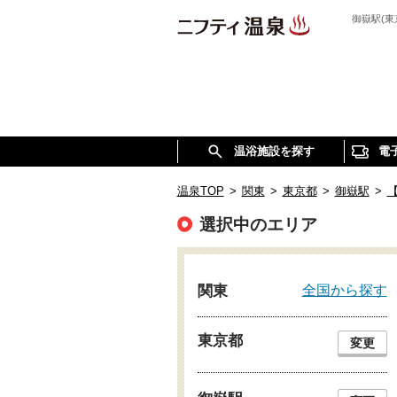
御嶽駅(
温浴施設を探す
電
温泉TOP
>
関東
>
東京都
>
御嶽駅
>
選択中のエリア
全国から探す
関東
東京都
変更