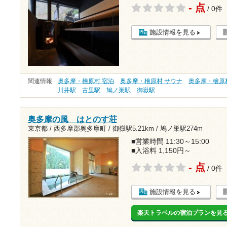
- 点
/ 0件
施設情報を見る
関連情報
奥多摩・檜原村 宿泊
奥多摩・檜原村 サウナ
奥多摩・檜原
川井駅
古里駅
鳩ノ巣駅
御嶽駅
奥多摩の風 はとのす荘
東京都 / 西多摩郡奥多摩町 /
御嶽駅5.21km
/
鳩ノ巣駅274m
■営業時間 11:30～15:00
■入浴料 1,150円～
- 点
/ 0件
施設情報を見る
楽天トラベルの宿泊プランを見