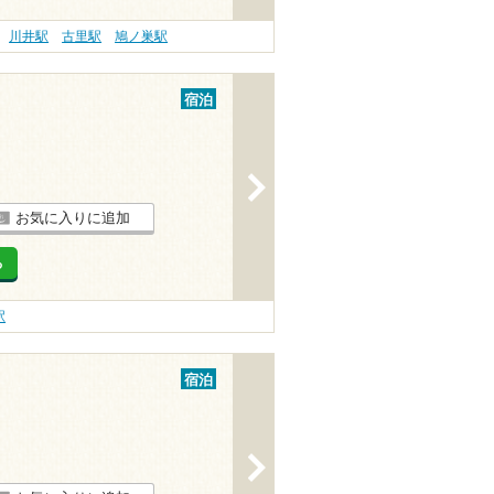
川井駅
古里駅
鳩ノ巣駅
宿泊
>
お気に入りに追加
る
駅
宿泊
>