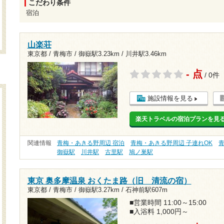
こだわり条件
宿泊
山楽荘
東京都 / 青梅市 /
御嶽駅3.23km
/
川井駅3.46km
- 点
/ 0件
施設情報を見る
楽天トラベルの宿泊プランを見
関連情報
青梅・あきる野周辺 宿泊
青梅・あきる野周辺 子連れOK
御嶽駅
川井駅
古里駅
鳩ノ巣駅
東京 奥多摩温泉 おくたま路（旧 清流の宿）
東京都 / 青梅市 /
御嶽駅3.27km
/
石神前駅607m
■営業時間 11:00～15:00
■入浴料 1,000円～