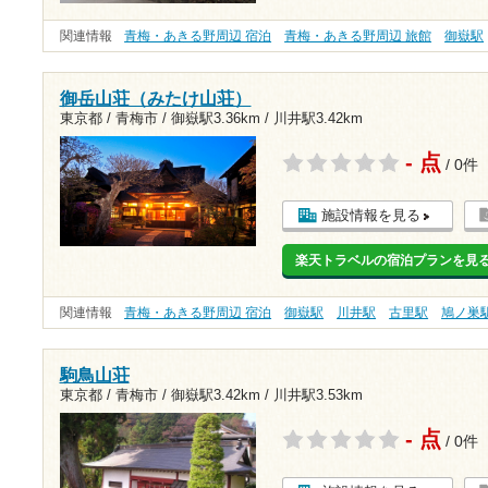
関連情報
青梅・あきる野周辺 宿泊
青梅・あきる野周辺 旅館
御嶽駅
御岳山荘（みたけ山荘）
東京都 / 青梅市 /
御嶽駅3.36km
/
川井駅3.42km
- 点
/ 0件
施設情報を見る
楽天トラベルの宿泊プランを見
関連情報
青梅・あきる野周辺 宿泊
御嶽駅
川井駅
古里駅
鳩ノ巣
駒鳥山荘
東京都 / 青梅市 /
御嶽駅3.42km
/
川井駅3.53km
- 点
/ 0件