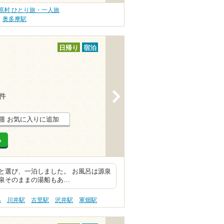
原村 ひとり旅・一人旅
奥多摩駅
日帰り
宿泊
>
9件
お気に入りに追加
る
と選び、一泊しました。 お風呂は源泉
源泉そのままの湯船もあ…
処
川井駅
古里駅
沢井駅
軍畑駅