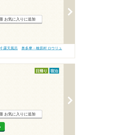
>
お気に入りに追加
村 露天風呂
奥多摩・檜原村 ロウリュ
日帰り
宿泊
>
お気に入りに追加
る