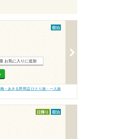
宿泊
>
お気に入りに追加
る
青梅・あきる野周辺 ひとり旅・一人旅
日帰り
宿泊