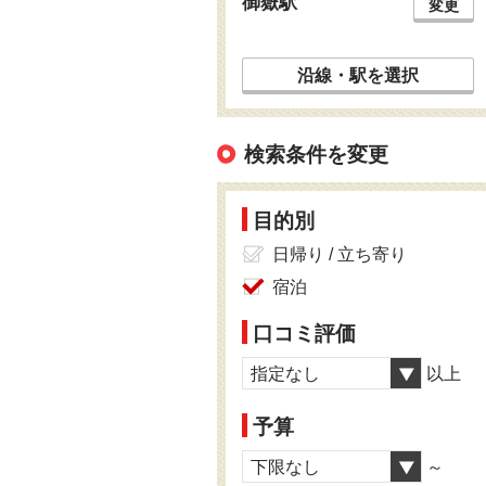
御嶽駅
変更
沿線・駅を選択
検索条件を変更
目的別
日帰り / 立ち寄り
宿泊
口コミ評価
指定なし
以上
予算
下限なし
～