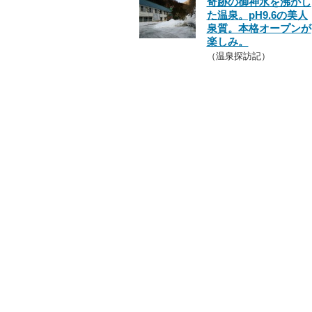
奇跡の御神水を沸かし
た温泉。pH9.6の美人
泉質。本格オープンが
楽しみ。
（温泉探訪記）