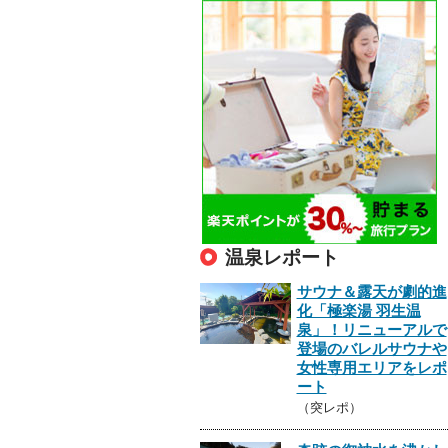
温泉レポート
サウナ＆露天が劇的進
化「極楽湯 羽生温
泉」！リニューアルで
登場のバレルサウナや
女性専用エリアをレポ
ート
（突レポ）