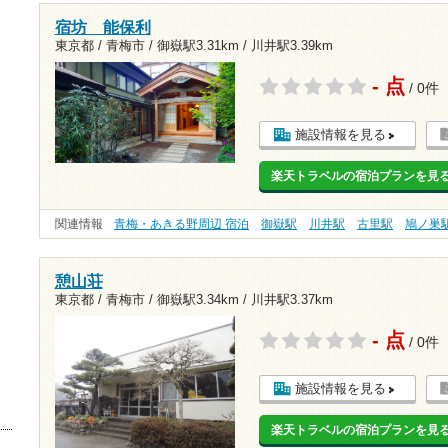
宿坊 能保利
東京都 / 青梅市 /
御嶽駅3.31km
/
川井駅3.39km
- 点
/ 0件
施設情報を見る
楽天トラベルの宿泊プランを見
関連情報
青梅・あきる野周辺 宿泊
御嶽駅
川井駅
古里駅
鳩ノ巣
憩山荘
東京都 / 青梅市 /
御嶽駅3.34km
/
川井駅3.37km
- 点
/ 0件
施設情報を見る
楽天トラベルの宿泊プランを見