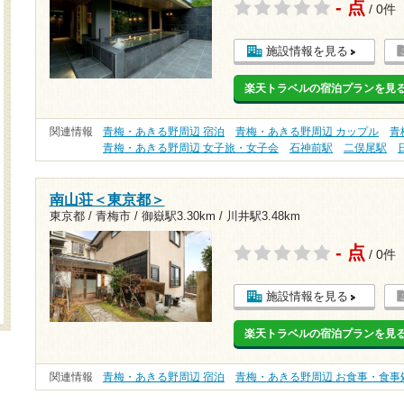
- 点
/ 0件
施設情報を見る
楽天トラベルの宿泊プランを見
関連情報
青梅・あきる野周辺 宿泊
青梅・あきる野周辺 カップル
青
青梅・あきる野周辺 女子旅・女子会
石神前駅
二俣尾駅
南山荘＜東京都＞
東京都 / 青梅市 /
御嶽駅3.30km
/
川井駅3.48km
- 点
/ 0件
施設情報を見る
楽天トラベルの宿泊プランを見
関連情報
青梅・あきる野周辺 宿泊
青梅・あきる野周辺 お食事・食事