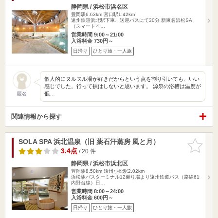
静岡県 / 浜松市浜名区
豊岡駅6.63km
宮口駅1.42km
遠州鉄道浜北駅下車、送迎バスにて30分 新東名浜松SA
（スマートイ…
営業時間 9:00～21:00
入浴料金 730円～
日帰り
ひとり旅・一人旅
個人的にヌルヌル湯が好きだからという点を割り引いても、いい
感じでした。行って損はしないと思います。 源泉の浴槽は温度が
低…
匿名
関連情報から探す
SOLA SPA 浜北温泉（旧 薬石汗蒸房 風と月）
お気に入
りに追加
3.4点
/ 20 件
静岡県 / 浜松市浜北区
豊岡駅8.50km
遠州小松駅2.02km
浜松駅バスターミナル12乗り場より遠州鉄道バス（路線61
内野台線）日…
営業時間 8:00～24:00
入浴料金 600円～
日帰り
ひとり旅・一人旅