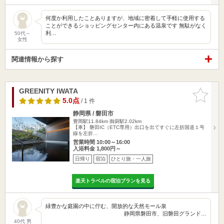
何度か利用したことありますが、地域に密着して手軽に使用する
ことができるショッピングセンター内にある温泉です 無駄がなく
利…
50代～
女性
関連情報から探す
GREENITY IWATA
お気に入
りに追加
5.0点
/ 1 件
静岡県 / 磐田市
豊岡駅11.84km
御厨駅2.02km
【車】 磐田IC（ETC専用）出口を出てすぐに左折国道１号
線を左折…
営業時間 10:00～16:00
入浴料金 1,800円～
日帰り
宿泊
ひとり旅・一人旅
楽天トラベルの宿泊プランを見る
緑豊かな庭園の中に佇む、開放的な天然モール泉
静岡県磐田市、旧磐田グランド…
40代 男