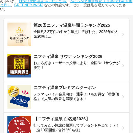
あるのは、
日帰り天然温泉 あらたまの湯
、
SOLA SPA 浜北温泉（旧 薬石汗蒸房 風
と月）
、
GREENITY IWATA
などの施設です。ぜひ一度は足を運んでみてくださ
い。
第20回ニフティ温泉年間ランキング2025
全国約2.2万件の中から頂点に選ばれた、2025年の人
気施設は…
ニフティ温泉 サウナランキング2026
おふろ好きユーザーの投票により、全国No.1サウナが
決定！
ニフティ温泉プレミアムクーポン
ノジマモバイル会員向け 通常よりもお得な「特別価
格」で人気の温泉を満喫できる！
【ニフティ温泉 百名湯2026】
行ってみたい施設に投票してプレゼントを当てよう！
（全10回開催 / 合計260名様）