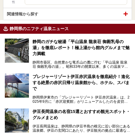
性
関連情報から探す
静岡県のニフティ温泉ニュース
静岡のガチな秘湯「平山温泉 龍泉荘 御殿乳母の
湯」を徹底レポート！極上湯から館内グルメまで魅
力満載
静岡市葵区、自然豊かな竜爪山の麓に佇む「平山温泉 龍泉
荘 御殿乳母の湯」。昭和33年の開業以来、多くの温泉マニ
アや地元の方々に愛され続けている、知る人ぞ知る鄙び系の
極上温泉です。お湯はもちろん、実はグルメも揃っているん
プレジャーリゾート伊豆赤沢温泉を徹底紹介！進化
です。多くのファンを持つ、その圧倒的なこだわりと魅力を
する絶景の赤沢日帰り温泉館から、ホテル、スパま
解説します。
で
静岡県伊東市の「プレジャーリゾート 伊豆赤沢温泉」は、2
025年9月に「赤沢迎賓館」がリニューアルしたのを皮切り
に、12月には「赤沢温泉ホテル」、「赤沢日帰り温泉
館」、「RED 28 HOTEL」がリニューアル。さらにこのあ
伊豆長岡温泉の名宿15選とおすすめ観光スポット・
とグランピング施設のGRAX EARTH FIELD（グラックスア
グルメまとめ
ースフィールド）、大型屋内アミューズメント施設のPLEA
SURE ARENA（プレジャーアリーナ）がぞくぞくオープン
伊豆長岡温泉は、静岡県の伊豆半島の根元に近い部分にある
予定。
温泉郷。伊豆の玄関口にあたり、伊豆観光の拠点に最適な立
地です。首都圏や名古屋圏からのアクセスが良く、宿泊はも