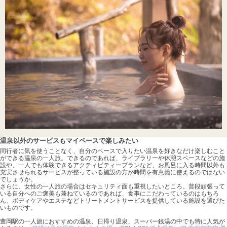
温泉以外のサービスもマイペースで楽しみたい
同行者に気を使うことなく、自分のペースで入りたい温泉を好きなだけ楽しむこと
ができる温泉の一人旅。できるのであれば、ライブラリーや休憩スペースなどの施
設や、一人でも体験できるアクティビティープランなど、お風呂に入る時間以外も
充実させられるサービスが整っている施設の方が時間を有意義に使えるのではない
でしょうか。
さらに、女性の一人旅の場合はセキュリティ面も重視したいところ。普段頑張って
いる自分へのご褒美も兼ねているのであれば、食事にこだわっているのはもちろ
ん、ボディケアやエステなどトリートメントサービスを提供している施設を選びた
いものです。
豊岡駅の一人旅におすすめの温泉、日帰り温泉、スーパー銭湯の中でも特に人気が