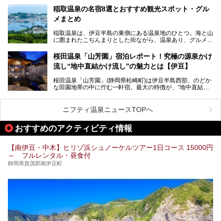
温泉は海一望の絶景、伊豆の幸満載の食や、全天候型のレジ
ちろん日帰りでも楽しめるのが魅力です。
ャー施設など、現在リニューアルオープンしている施設を中
稲取温泉の名宿8選とおすすめ観光スポット・グル
心に、家族連れでも大人だけでも、おひとりさまでも多彩な
メまとめ
この記事では、伊豆長岡温泉の歴史や魅力、おすすめの宿を
楽しみ方ができる「プレジャーリゾート 伊豆赤沢温泉」を
ピックアップ。周辺の観光・グルメスポットや日帰りで入れ
じっくり紹介します！
稲取温泉は、伊豆半島の東側にある温泉地のひとつ。海と山
る温泉施設も紹介します！
に囲まれたこぢんまりとした街ながら、温泉あり、グルメあ
───
り、見どころも多彩にあり、と魅力たっぷりの場所です。東
提供元：株式会社カトープレジャーグループ【PR】
京からは約2時間30分、直通電車もありアクセスしやすいの
この記事はプレジャーリゾート 伊豆赤沢温泉のPR記事で
桜田温泉「山芳園」宿泊レポート！究極の源泉かけ
もうれしいところ。
す。
流し“地中直結かけ流し”の魅力とは【伊豆】
この記事では、稲取温泉での宿泊におすすめの宿や日帰りで
桜田温泉「山芳園」(静岡県松崎町)は伊豆半島西部、のどか
入れる温泉施設、チェックしたい観光スポットやアクティビ
な田園地帯の中に佇む一軒宿。最大の特徴が、“地中直結か
ティなどを一挙にまとめピックアップ。伊豆稲取温泉を訪れ
け流し”と呼ばれるこの宿独自の湯使い(温泉供給方法)です。
る際の参考にしてくださいね！
地下に眠る源泉を加水・加温・消毒無し、さらには途中過程
で空気にも触れさせることなく浴槽まで提供。「究極の源泉
ニフティ温泉ニュースTOPへ
かけ流し」と言っても決して過言ではありません。
今回、桜田温泉「山芳園」の“温泉”を中心に、その魅力を詳
おすすめのアクティビティ情報
細レポート。また口コミの評判も非常に高い宿であり、客室
や食事も併せて徹底紹介します！
【南伊豆・中木】ヒリゾ浜シュノーケルツアー1日コース 15000円
～ フルレンタル・昼食付
静岡県賀茂郡南伊豆町