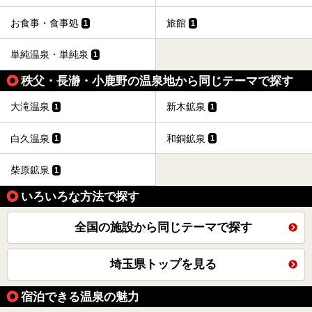
お食事・食事処
旅館
1
1
単純温泉・単純泉
1
秩父・長瀞・小鹿野の温泉地から同じテーマで探す
大滝温泉
新木鉱泉
1
1
白久温泉
和銅鉱泉
1
1
柴原鉱泉
1
いろいろな方法で探す
全国の施設から同じテーマで探す
埼玉県トップを見る
宿泊できる温泉の魅力