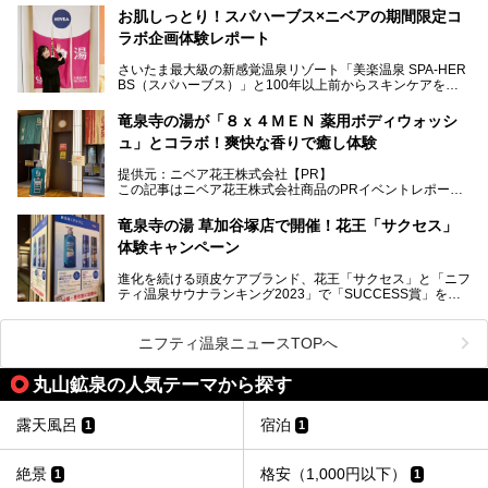
お肌しっとり！スパハーブス×ニベアの期間限定コ
今年の4月1日から楽久屋グループの一員となった「湯舞音
ラボ企画体験レポート
（ユブネ）」が新ブランド「YUBUNE SAUNA PARK」を立
ち上げました。
さいたま最大級の新感覚温泉リゾート「美楽温泉 SPA-HER
湯舞音らしいサウナにこだわった遊び心満点の"銭湯×屋外サ
BS（スパハーブス）」と100年以上前からスキンケアを考
ウナ"施設で、男女別のお風呂のほか、水着やサウナ着で楽
案してきた「ニベア」が、期間限定でコラボ企画を開催中。
しめる男女共用屋外サウナや飲食できるととのいスペースな
読者モデルやインスタグラマーとして活躍している、美容＆
ど、ユニークなポイントがいっぱい！
竜泉寺の湯が「８ｘ４ＭＥＮ 薬用ボディウォッシ
スパ大好きの畑瀬愛さんと取材してきました。
オープン前取材に行ってきましたので、早速どこより詳しく
ュ」とコラボ！爽快な香りで癒し体験
紹介しちゃいます！
───
提供元：ニベア花王株式会社【PR】
提供元：ニベア花王株式会社【PR】
この記事はニベア花王株式会社商品のPRイベントレポート
この記事はニベア花王株式会社商品のPRイベントレポート
記事です。
記事です。
竜泉寺の湯 草加谷塚店で開催！花王「サクセス」
ーーー
体験キャンペーン
注目のボディウォッシュアイテム「８ｘ４ＭＥＮ 薬用ボデ
ィウォッシュ」と「ニフティ温泉年間ランキング2021」で
進化を続ける頭皮ケアブランド、花王「サクセス」と「ニフ
全国総合2位にランクインした人気温浴施設「竜泉寺の湯 草
ティ温泉サウナランキング2023」で「SUCCESS賞」を獲
加谷塚店」がコラボイベントを期間限定で開催中ということ
得した人気温浴施設「竜泉寺の湯 草加谷塚店」がコラボイ
で早速訪問！
ベントを開催。
気になるその内容をチェックしてきました！
ニフティ温泉ニュースTOPへ
早速訪問し、気になるその内容を取材してきました！
丸山鉱泉の人気テーマから探す
───
提供元：花王株式会社【PR】
この記事は花王株式会社商品のPRイベントレポート記事で
露天風呂
宿泊
1
1
す。
絶景
格安（1,000円以下）
1
1