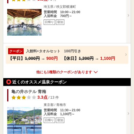
埼玉県 / 秩父郡横瀬町
営業時間 10:00～21:00
入浴料金 700円～
日帰り
宿泊
入館料+タオルセット 100円引き
クーポン
【平日】
1,000円
→
900円
【休日】
1,200円
→
1,100円
他にも1種類のクーポンがあります
近くのオススメ温泉クーポン
亀の井ホテル 青梅
3.3点
/ 13 件
東京都 / 青梅市
営業時間 11:30～21:00
入浴料金 1,100円～
日帰り
宿泊