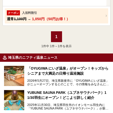
入浴料割引
クーポン
通常
1,100円
→
1,050円（50円お得！）
1
1
件中 1件～1件を表示
埼玉県のニフティ温泉ニュース
「OYUGIWA にいざ温泉」がオープン！キッズから
シニアまで大満足の日帰り温浴施設
2026年5月27日、埼玉県新座市に「OYUGIWA にいざ温泉」
がニューオープンするとのことで、その情報をみなさんにい
ち早くお伝えしようとひと足お先に取材訪問。
YUBUNE SAUNA PARK（ユブネサウナパーク）1
メインとなる黒湯の天然温泉や本格的なサウナをはじめ、4
1/30羽生にオープン！どこより詳しく紹介
種類のリラックスルームやお食事処、他施設とは一線を画す
キッズコーナーなど、施設の隅々までたっぷりとチェックし
2025年11月30日、埼玉県羽生市のイオンモール羽生内に
てきました！
「YUBUNE SAUNA PARK（ユブネサウナパーク）」が新規
オープン！