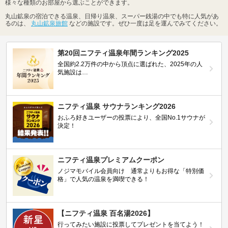
様々な種類のお部屋から選ぶことができます。
丸山鉱泉の宿泊できる温泉、日帰り温泉、スーパー銭湯の中でも特に人気があ
るのは、
丸山鉱泉旅館
などの施設です。ぜひ一度は足を運んでみてください。
第20回ニフティ温泉年間ランキング2025
全国約2.2万件の中から頂点に選ばれた、2025年の人
気施設は…
ニフティ温泉 サウナランキング2026
おふろ好きユーザーの投票により、全国No.1サウナが
決定！
ニフティ温泉プレミアムクーポン
ノジマモバイル会員向け 通常よりもお得な「特別価
格」で人気の温泉を満喫できる！
【ニフティ温泉 百名湯2026】
行ってみたい施設に投票してプレゼントを当てよう！