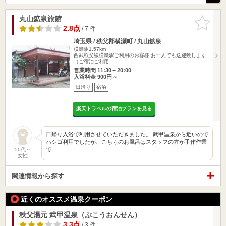
丸山鉱泉旅館
お気に入
りに追加
2.8点
/ 7 件
埼玉県 / 秩父郡横瀬町 / 丸山鉱泉
横瀬駅1.57km
西武秩父線横瀬駅ご利用のお客様 お一人でも送迎致します
（ご宿泊ご利用…
営業時間 11:30～20:00
入浴料金 900円～
日帰り
宿泊
楽天トラベルの宿泊プランを見る
日帰り入浴で利用させていただきました。 武甲温泉から近いので
ハシゴ利用でしたが、こちらのお風呂はスタッフの方が手作作業
で…
50代～
女性
関連情報から探す
近くのオススメ温泉クーポン
秩父湯元 武甲温泉（ぶこうおんせん）
3.3点
/ 3 件