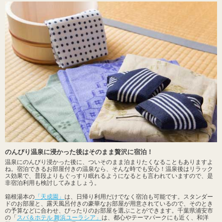
のんびり温泉に浸かった後はそのまま贅沢に宿泊！
温泉にのんびり浸かった後に、ついそのまま泊まりたくなることもありますよ
ね。宿泊できるお部屋付きの温泉なら、そんな時でも安心！温泉後はリラック
ス効果で、普段よりもぐっすり眠れるようになるとも言われていますので、是
非宿泊利用も検討してみましょう。
箱根湯本の
「天成園」
は、日帰り利用だけでなく宿泊も可能です。スタンダー
ドのお部屋と、露天風呂付きの豪華なお部屋が用意されているので、そのとき
の予算などに合わせ、ぴったりのお部屋を選ぶことができます。千葉県浦安市
の「
スパ＆ホテル 舞浜ユーラシア」
は、都心やテーマパークにも近く、和洋