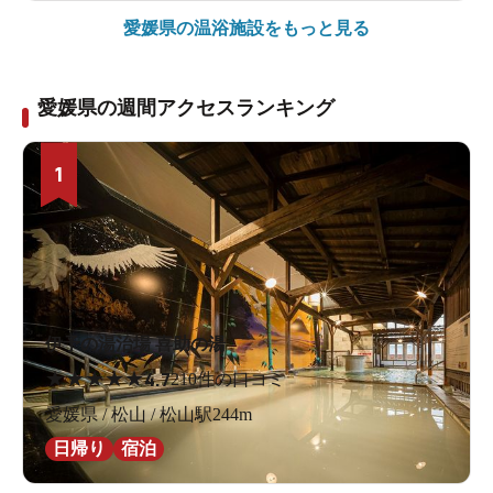
愛媛県の
温浴施設をもっと見る
愛媛県の週間アクセスランキング
1
伊予の湯治場 喜助の湯
★
★
★
★
★
4.7
210件の口コミ
愛媛県 / 松山 / 松山駅244m
日帰り
宿泊