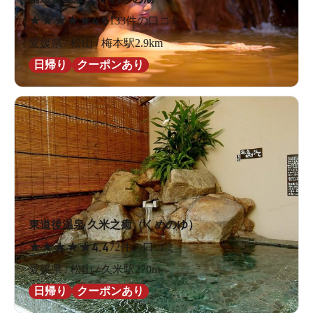
★
★
★
★
★
4.6
133件の口コミ
愛媛県 / 松山 / 梅本駅2.9km
日帰り
クーポンあり
東道後温泉 久米之癒（くめのゆ）
★
★
★
★
★
4.4
72件の口コミ
愛媛県 / 松山 / 久米駅270m
日帰り
クーポンあり