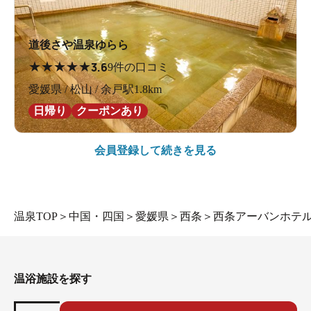
道後さや温泉ゆらら
★
★
★
★
★
3.6
9件の口コミ
愛媛県 / 松山 / 余戸駅1.8km
日帰り
クーポンあり
会員登録して続きを見る
温泉TOP
＞
中国・四国
＞
愛媛県
＞
西条
＞
西条アーバンホテ
温浴施設を探す