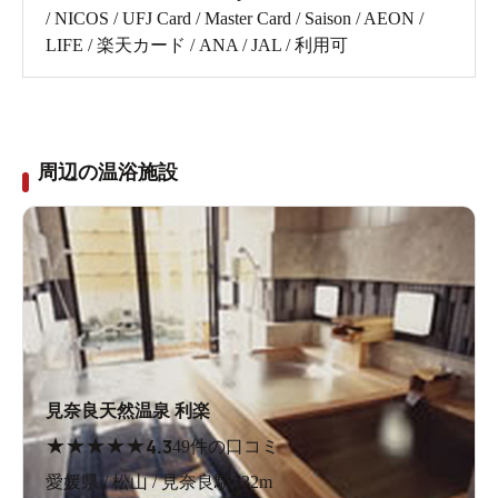
/ NICOS / UFJ Card / Master Card / Saison / AEON /
LIFE / 楽天カード / ANA / JAL / 利用可
周辺の温浴施設
見奈良天然温泉 利楽
★
★
★
★
★
4.3
49件の口コミ
愛媛県 / 松山 / 見奈良駅532m