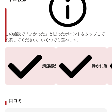
この施設で「よかった」と思ったポイントをタップして
投票してください。いくつでも選べます。
投票ありがとうございます
投票ありがとうございます
清潔感がある
静かに過ご
口コミ