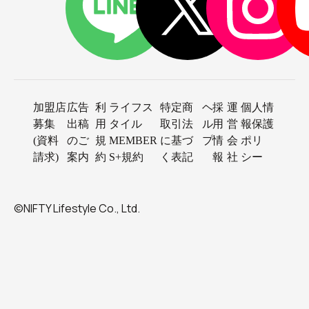
加盟店
広告
利
ライフス
特定商
ヘ
採
運
個人情
募集
出稿
用
タイル
取引法
ル
用
営
報保護
(資料
のご
規
MEMBER
に基づ
プ
情
会
ポリ
請求)
案内
約
S+規約
く表記
報
社
シー
©NIFTY Lifestyle Co., Ltd.