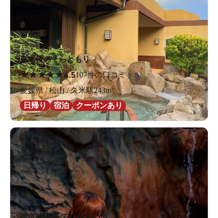
東道後のそらともり
★
★
★
★
★
4.5
107件の口コミ
愛媛県 / 松山 / 久米駅243m
日帰り
宿泊
クーポンあり
南道後温泉 ていれぎの湯