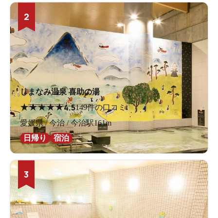
2
しまなみ温泉 喜助の湯
★
★
★
★
★
4.5
149件の口コミ
愛媛県 / 今治 / 今治駅161m
日帰り
宿泊
3