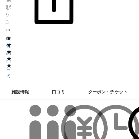
駅
9
3
m
★
0
0
★
件
★
の
★
口
★
コ
ミ
施設情報
口コミ
クーポン・チケット