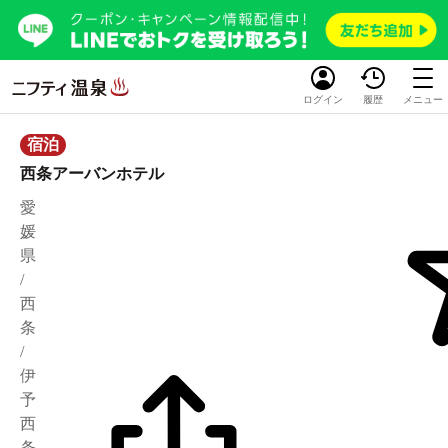
ログイン
履歴
メニュー
宿泊
西条アーバンホテル
愛
媛
県
/
西
条
/
伊
予
西
条