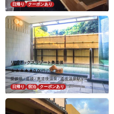
日帰り
クーポンあり
リブマックスリゾート奥道後
★
★
★
★
★
0.0
0件の口コミ
愛媛県 / 道後 / 奥道後温泉 / 道後温泉駅3.9km
日帰り
宿泊
クーポンあり