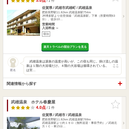
5.0点
/ 1 件
佐賀県 / 武雄市武雄町 / 武雄温泉
肥前長野駅11.82km
武雄温泉駅754m
JR博多駅より佐世保線「武雄温泉駅」下車（所要時間63
分）、徒歩10…
営業時間
入浴料金 ～
宿泊
楽天トラベルの宿泊プランを見る
武雄温泉は源泉の温度が高いが、この宿も同じ。掛け流しの温
泉は１階の大浴場だけ。４階の大浴場は循環されている。 ここ
は宮…
匿名
関連情報から探す
武雄温泉 ホテル春慶屋
お気に入
りに追加
4.0点
/ 1 件
佐賀県 / 武雄市 / 武雄温泉
肥前長野駅11.82km
武雄温泉駅769m
武雄温泉駅より約１キロ（無料送迎・事前予約）／武雄北
方ＩＣ・車15分…