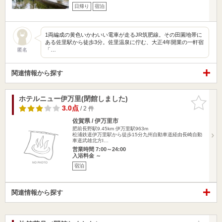
日帰り
宿泊
1両編成の黄色いかわいい電車が走るJR筑肥線。その田園地帯に
ある佐里駅から徒歩3分。佐里温泉に佇む、大正4年開業の一軒宿
「…
匿名
関連情報から探す
ホテルニュー伊万里(閉館しました)
お気に入
りに追加
3.0点
/ 2 件
佐賀県 / 伊万里市
肥前長野駅9.45km
伊万里駅963m
松浦鉄道伊万里駅から徒歩15分九州自動車道経由長崎自動
車道武雄北方I…
営業時間 7:00～24:00
入浴料金 ～
宿泊
関連情報から探す