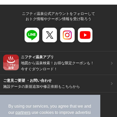
ニフティ温泉公式アカウントをフォローして
おトク情報やクーポン情報を受け取ろう
ニフティ温泉アプリ
地図から温泉検索！お得な限定クーポンも！
今すぐダウンロード！
ご意見ご要望 ・お問い合わせ
施設データの新規追加や修正依頼もこちらから
スマートフォン
/
PC
加盟店募集（資料請求）
広告出稿のご案内
By using our services, you agree that we and
our
partners
use cookies to improve advertisi
利用規約
ライフスタイルMEMBERS+規約