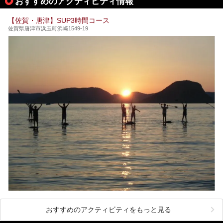
おすすめのアクティビティ情報
時開催中のチームラボ作品展も併せてご紹介。アート＆サウ
この記事はうれしの源泉 百年の湯のPRレポート記事です。
ナというかつてどこにも無かった組み合わせで、新体験!し
てみましょう。
【佐賀・唐津】SUP3時間コース
佐賀県唐津市浜玉町浜崎1549-19
おすすめのアクティビティをもっと見る