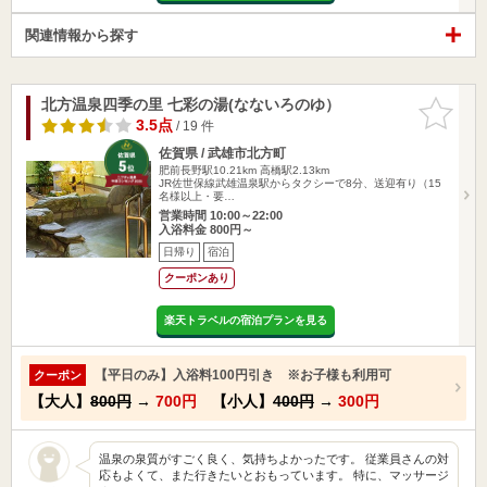
関連情報から探す
北方温泉四季の里 七彩の湯(なないろのゆ）
お気に入
りに追加
3.5点
/ 19 件
佐賀県 / 武雄市北方町
肥前長野駅10.21km
高橋駅2.13km
JR佐世保線武雄温泉駅からタクシーで8分、送迎有り（15
名様以上・要…
営業時間 10:00～22:00
入浴料金 800円～
日帰り
宿泊
クーポンあり
楽天トラベルの宿泊プランを見る
【平日のみ】入浴料100円引き ※お子様も利用可
クーポン
【大人】
800円
→
700円
【小人】
400円
→
300円
温泉の泉質がすごく良く、気持ちよかったです。 従業員さんの対
応もよくて、また行きたいとおもっています。 特に、マッサージ