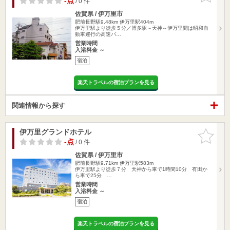
-点
/ 0 件
佐賀県 / 伊万里市
肥前長野駅9.48km
伊万里駅404m
伊万里駅より徒歩５分／博多駅～天神～伊万里間は昭和自
動車運行の高速バ…
営業時間
入浴料金 ～
宿泊
楽天トラベルの宿泊プランを見る
関連情報から探す
伊万里グランドホテル
お気に入
りに追加
-点
/ 0 件
佐賀県 / 伊万里市
肥前長野駅9.71km
伊万里駅583m
伊万里駅より徒歩７分 天神から車で1時間10分 有田か
ら車で25分 …
営業時間
入浴料金 ～
宿泊
楽天トラベルの宿泊プランを見る