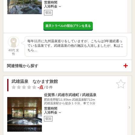
営業時間
入浴料金 ～
宿泊
楽天トラベルの宿泊プランを見る
毎年11月に九州温泉巡りをしていますが、こちらは3年連続通っ
ている温泉です。武雄温泉の他の施設も入浴しましたが、私はこ
ちら…
40代 女
性
関連情報から探す
武雄温泉 なかます旅館
お気に入
りに追加
-点
/ 0 件
佐賀県 / 武雄市武雄町 / 武雄温泉
肥前長野駅11.85km
武雄温泉駅712m
武雄温泉駅から徒歩１０分、車で３分
営業時間
入浴料金 ～
宿泊