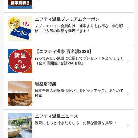
ニフティ温泉プレミアムクーポン
ノジマモバイル会員向け 通常よりもお得な「特別価
格」で人気の温泉を満喫できる！
【ニフティ温泉 百名湯2026】
行ってみたい施設に投票してプレゼントを当てよう！
（全10回開催 / 合計260名様）
岩盤浴特集
日本全国の岩盤浴情報だけをピックアップ。まとめて
検索！
ニフティ温泉ニュース
温泉にもっと行きたくなる！お得な情報を掲載中