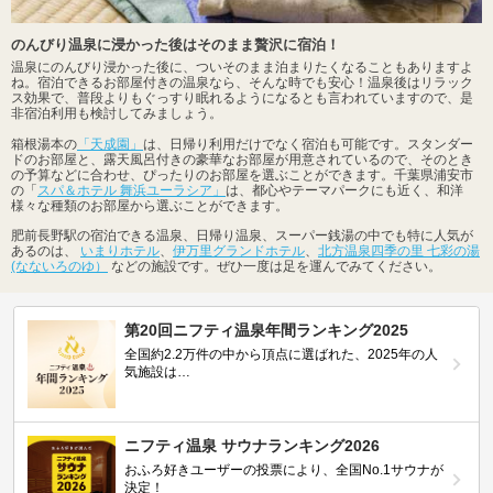
のんびり温泉に浸かった後はそのまま贅沢に宿泊！
温泉にのんびり浸かった後に、ついそのまま泊まりたくなることもありますよ
ね。宿泊できるお部屋付きの温泉なら、そんな時でも安心！温泉後はリラック
ス効果で、普段よりもぐっすり眠れるようになるとも言われていますので、是
非宿泊利用も検討してみましょう。
箱根湯本の
「天成園」
は、日帰り利用だけでなく宿泊も可能です。スタンダー
ドのお部屋と、露天風呂付きの豪華なお部屋が用意されているので、そのとき
の予算などに合わせ、ぴったりのお部屋を選ぶことができます。千葉県浦安市
の「
スパ＆ホテル 舞浜ユーラシア」
は、都心やテーマパークにも近く、和洋
様々な種類のお部屋から選ぶことができます。
肥前長野駅の宿泊できる温泉、日帰り温泉、スーパー銭湯の中でも特に人気が
あるのは、
いまりホテル
、
伊万里グランドホテル
、
北方温泉四季の里 七彩の湯
(なないろのゆ）
などの施設です。ぜひ一度は足を運んでみてください。
第20回ニフティ温泉年間ランキング2025
全国約2.2万件の中から頂点に選ばれた、2025年の人
気施設は…
ニフティ温泉 サウナランキング2026
おふろ好きユーザーの投票により、全国No.1サウナが
決定！