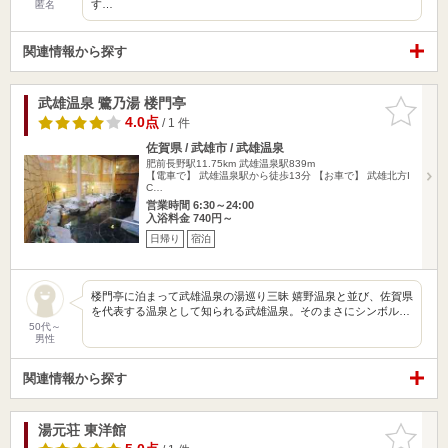
す…
匿名
関連情報から探す
武雄温泉 鷺乃湯 楼門亭
お気に入
りに追加
4.0点
/ 1 件
佐賀県 / 武雄市 / 武雄温泉
肥前長野駅11.75km
武雄温泉駅839m
【電車で】 武雄温泉駅から徒歩13分 【お車で】 武雄北方I
C…
営業時間 6:30～24:00
入浴料金 740円～
日帰り
宿泊
楼門亭に泊まって武雄温泉の湯巡り三昧 嬉野温泉と並び、佐賀県
を代表する温泉として知られる武雄温泉。そのまさにシンボル…
50代～
男性
関連情報から探す
湯元荘 東洋館
お気に入
りに追加