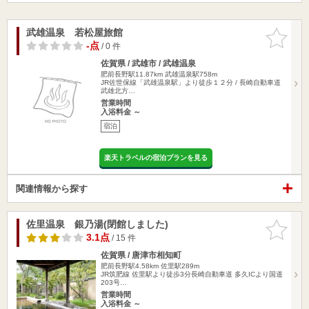
武雄温泉 若松屋旅館
お気に入
りに追加
-点
/ 0 件
佐賀県 / 武雄市 / 武雄温泉
肥前長野駅11.87km
武雄温泉駅758m
JR佐世保線「武雄温泉駅」より徒歩１２分 / 長崎自動車道
武雄北方…
営業時間
入浴料金 ～
宿泊
楽天トラベルの宿泊プランを見る
関連情報から探す
佐里温泉 銀乃湯(閉館しました)
お気に入
りに追加
3.1点
/ 15 件
佐賀県 / 唐津市相知町
肥前長野駅4.58km
佐里駅289m
JR筑肥線 佐里駅より徒歩3分長崎自動車道 多久ICより国道
203号…
営業時間
入浴料金 ～