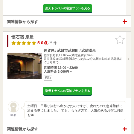
楽天トラベルの宿泊プランを見る
関連情報から探す
懐石宿 扇屋
お気に入
りに追加
5.0点
/ 5 件
佐賀県 / 武雄市武雄町 / 武雄温泉
肥前長野駅11.87km
武雄温泉駅764m
佐世保線JR武雄温泉駅から徒歩12分九州自動車道武雄北方
ICより車で…
営業時間 12:00～22:00
入浴料金 3,000円～
宿泊
楽天トラベルの宿泊プランを見る
土曜日、日帰り旅行へ出かけたのですが、疲れたので急慮旅館に
泊まる事にしました。 でも、もう夕方で、人気のあるお宿は何処
も満…
匿名
関連情報から探す