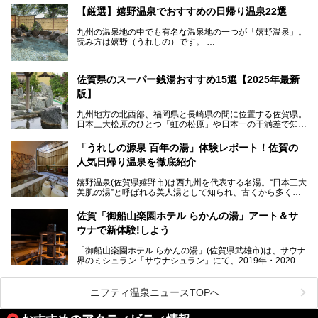
しかし良質の自家源泉を所有し、日帰り入浴が可能な点はあ
【厳選】嬉野温泉でおすすめの日帰り温泉22選
まり知られていません。近寄りがたいほどの敷居の高いイメ
ージとは反して、実は温かみある接客が特徴の名宿です。
九州の温泉地の中でも有名な温泉地の一つが「嬉野温泉」。
読み方は嬉野（うれしの）です。
文化財のラグジュアリー名宿で、お得にプチ贅沢体験を。今
日本三大美肌の湯で、入ると肌がツルツルスベスベになりま
回は「旅館 綿屋」の日帰り温泉を中心にレビューします！
すよ。
温泉街には特産の嬉野茶がいただけるお茶屋さんがあった
佐賀県のスーパー銭湯おすすめ15選【2025年最新
り、「美肌祈願」ができる豊玉姫神社があったりと見どころ
満載。
版】
温泉も日帰り温泉施設から老舗の旅館までバラエティに富ん
でいて、老若男女、家族からカップルまで満喫できます。
九州地方の北西部、福岡県と長崎県の間に位置する佐賀県。
時間がゆっくりと流れ、観光も楽しめる嬉野温泉、その中で
日本三大松原のひとつ「虹の松原」や日本一の干満差で知ら
も人気の日帰り温泉を紹介します！
れる有明海の干潟、玄界灘に面した棚田などの美しい風景が
泉質はもちろん、施設も充実している所が多く、いくつも回
魅力です。有田焼や伊万里焼、唐津焼などのやきものが盛ん
「うれしの源泉 百年の湯」体験レポート！佐賀の
りたい場所ばかりですよ。
なことでも知られています。
人気日帰り温泉を徹底紹介
佐賀県にはまた、嬉野温泉や武雄温泉を筆頭に数多くの温泉
があります。泉質は多種多様で、「町の数ほど温泉がある」
嬉野温泉(佐賀県嬉野市)は西九州を代表する名湯。“日本三大
と言われるほど。今回は、そんな佐賀県で特におすすめのス
美肌の湯”と呼ばれる美人湯として知られ、古くから多くの
ーパー銭湯をピックアップしました。
人々に利用され続けてきました。
中でも「うれしの源泉 百年の湯」は、嬉野温泉では数少な
佐賀「御船山楽園ホテル らかんの湯」アート＆サ
い日帰り入浴専門施設のひとつ。多くの常連客や観光客に親
ウナで新体験!しよう
しまれています。
「御船山楽園ホテル らかんの湯」(佐賀県武雄市)は、サウナ
今回は、地元九州在住のニフティ温泉ライターである筆者が
界のミシュラン「サウナシュラン」にて、2019年・2020
「うれしの源泉 百年の湯」を現地体験。定番の大浴場をは
年・2021年の3年連続でグランプリを獲得。名実ともに日本
じめ、人気の家族湯や食事(ランチ)まで、それらの全貌を徹
一のサウナと言っても過言ではありません。
底紹介します！
ニフティ温泉ニュースTOPへ
今回は、その大注目のサウナと温泉入浴施設を、男女別浴室
───
ごとに現地取材してきました！ さらには、御船山楽園で同
提供元：うれしの源泉 百年の湯【PR】