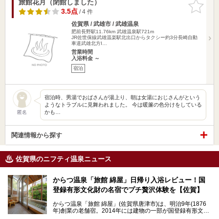
旅館花月（閉館しました）
お気に入
りに追加
3.5点
/ 4 件
佐賀県 / 武雄市 / 武雄温泉
肥前長野駅11.76km
武雄温泉駅721m
JR佐世保線武雄温楽駅北出口からタクシー約3分長崎自動
車道武雄北方I…
営業時間
入浴料金 ～
宿泊
宿泊時、男湯でおばさんが湯上り、朝は女湯におじさんがという
ようなトラブルに見舞われました。 今は暖簾の色分けをしている
かも…
匿名
関連情報から探す
佐賀県のニフティ温泉ニュース
からつ温泉「旅館 綿屋」日帰り入浴レビュー！国
登録有形文化財の名宿でプチ贅沢体験を【佐賀】
からつ温泉「旅館 綿屋」(佐賀県唐津市)は、明治9年(1876
年)創業の老舗宿。2014年には建物の一部が国登録有形文化
財に登録され、この地でもとりわけ格式高い宿の一つです。