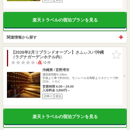
楽天トラベルの宿泊プランを見る
関連情報から探す
【2026年2月リブランドオープン】さふぃスパ沖縄
お気に入
（ラグナガーデンホテル内）
りに追加
-点
/ 0 件
沖縄県 / 宜野湾市
浦添前田駅4.10km
空港より車で約30分。モノレール古島駅よりタクシーで約
15分。トロピ…
営業時間 6:00～24:00
入浴料金 3,850円～
日帰り
宿泊
楽天トラベルの宿泊プランを見る