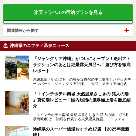
楽天トラベルの宿泊プランを見る
関連情報から探す
沖縄県のニフティ温泉ニュース
「ジャングリア沖縄」がついにオープン！絶叫アト
ラクションのあとは絶景露天風呂へ！遊び方を徹底
レポート
沖縄北部「やんばる」の豊かな自然の中に誕生した注目のテ
ーマパーク「ジャングリア沖縄」。今回、メディア向け内覧
会に参加する機会をいただきました！この記事では、ジャン
グリアの全貌をお届けすべく、見どころや料金、アクセス方
「ユインチホテル南城 天然温泉さしきの 猿人の湯
法まで徹底解説していきます。
」貸切湯レビュー！国内屈指の濃厚極上湯を徹底紹
介
「ユインチホテル南城 天然温泉さしきの 猿人の湯 」(沖縄
県南城市)は、沖縄を代表する人気温泉施設。「ニフティ温
泉 年間ランキング 2024」の九州・沖縄エリア総合にて第1
位を獲得し、平日・土日にかかわらず多くの常連客や温泉フ
沖縄県のスーパー銭湯おすすめ17選 【2025年最新
ァンが訪れます。
版】