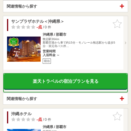
関連情報から探す
サンプラザホテル＜沖縄県＞
お気に入
りに追加
-点
/ 0 件
沖縄県 / 那覇市
牧志駅364m
那覇空港から車で約15分・モノレール牧志駅から徒歩5
分・崇元寺バス停…
営業時間
入浴料金 ～
宿泊
楽天トラベルの宿泊プランを見る
関連情報から探す
沖縄ホテル
お気に入
りに追加
-点
/ 0 件
沖縄県 / 那覇市