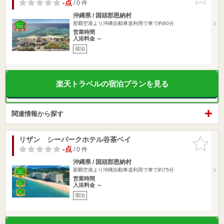
りに追加
-点
/ 0 件
沖縄県 / 国頭郡恩納村
那覇空港より沖縄自動車道利用で車で約60分
営業時間
入浴料金 ～
宿泊
楽天トラベルの宿泊プランを見る
関連情報から探す
リザン シーパークホテル谷茶ベイ
お気に入
りに追加
-点
/ 0 件
沖縄県 / 国頭郡恩納村
那覇空港より沖縄自動車道利用で車で約75分
営業時間
入浴料金 ～
宿泊