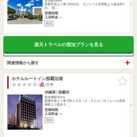
安里駅488m
那覇空港より車で約20分。 モノレール安里駅より徒歩約7
分。 国…
営業時間
入浴料金 ～
宿泊
楽天トラベルの宿泊プランを見る
関連情報から探す
ホテルルートイン那覇泊港
お気に入
りに追加
-点
/ 0 件
沖縄県 / 那覇市
美栄橋駅302m
那覇空港より車で約１０分（４．５ｋｍ）/モノレール美栄
橋駅より徒歩５…
営業時間
入浴料金 ～
宿泊