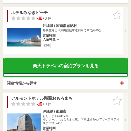
ホテルみゆきビーチ
お気に入
りに追加
-点
/ 0 件
沖縄県 / 国頭郡恩納村
那覇空港より沖縄自動車道利用で車で約60分
営業時間
入浴料金 ～
宿泊
楽天トラベルの宿泊プランを見る
関連情報から探す
アルモントホテル那覇おもろまち
お気に入
りに追加
-点
/ 0 件
沖縄県 / 那覇市
おもろまち駅317m
ゆいレール「おもろまち駅」下車徒歩4分／Tギャラリア沖
縄まで徒歩4分…
営業時間