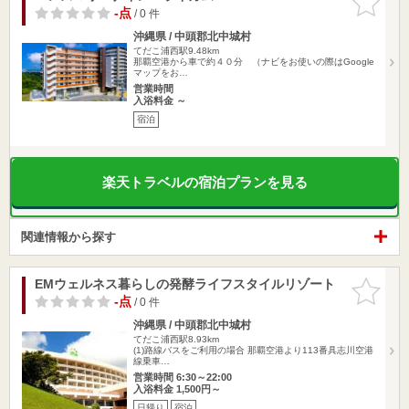
りに追加
-点
/ 0 件
沖縄県 / 中頭郡北中城村
てだこ浦西駅9.48km
那覇空港から車で約４０分 （ナビをお使いの際はGoogle
マップをお…
営業時間
入浴料金 ～
宿泊
楽天トラベルの宿泊プランを見る
関連情報から探す
EMウェルネス暮らしの発酵ライフスタイルリゾート
お気に入
りに追加
-点
/ 0 件
沖縄県 / 中頭郡北中城村
てだこ浦西駅8.93km
(1)路線バスをご利用の場合 那覇空港より113番具志川空港
線乗車…
営業時間 6:30～22:00
入浴料金 1,500円～
日帰り
宿泊