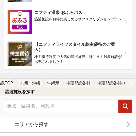
ニフティ温泉 おふろパス
温浴施設をお得に楽しめるサブスクリプションプラン
【ニフティライフスタイル株主優待のご案
内】
株主優待制度で人気の温浴施設に行こう！対象施設が
拡充されました！
温泉TOP
九州・沖縄
沖縄県
中頭郡読谷村
中頭郡読谷村の温泉宿・温泉旅館・ホテルおすすめ(2026年版)
温浴施設を探す
エリアから探す