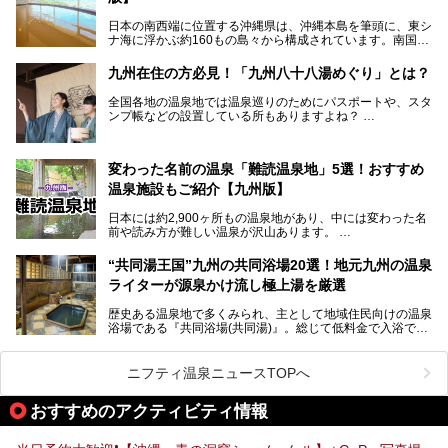
とりわけ貸切湯はお湯の良さに定評があり、コアな温泉ファ
日本の南西端に位置する沖縄県は、沖縄本島を筆頭に、東シ
ンに注目される存在。今回は貸切湯にスポットを当て、その
ナ海に浮かぶ約160もの島々から構成されています。南国な
魅力を徹底解説します。
らではの温暖な気候、カラフルな魚が泳ぐ美しい海、手付か
ずの豊かな自然、独自の歴史や文化など、多くの人を惹きつ
九州在住の方必見！「九州八十八湯めぐり」とは？
けてやまない魅力あふれる観光県です。
全国各地の温泉地では温泉巡りのためにパスポートや、スタ
そんな沖縄県のスーパー銭湯には、ホテル併設などリゾート
ンプ帳などの設置している所もありますよね？
と同時に楽しめる施設が多くあります。日帰りでも旅行気分
その中でも九州には、九州各県の有名な温泉地を巡るための
を味わえる、沖縄のスーパー銭湯をご紹介します。
「九州八十八湯めぐり」があるんです。
九州を回って歩くのはなかなか大変ですが、九州で温泉好き
変わった名前の温泉「難読温泉地」5選！おすすめ
な方ならぜひ参加してみたいスタンプラリーでしょう。
温泉施設もご紹介【九州版】
日本には約2,900ヶ所もの温泉地があり、中には変わった名
前や読み方が難しい温泉が沢山あります。
そこで日本各地にある「難読温泉地」を、地域ごとにクイズ
“共同湯王国”九州の共同浴場20選！地元九州の温泉
形式でご紹介。第５回目(最終回)である今回は、九州地方の
ライターが源泉かけ流し極上湯を厳選
難読温泉地をピックアップしました。
また、各温泉地のおすすめ温泉施設も併せてご紹介します。
歴史ある温泉地で多くみられ、主として地域住民向けの温泉
浴場である『共同浴場(共同湯)』。総じて低料金で入浴で
いくつ読めるか、ぜひチャレンジしてみて下さいね！
き、観光的側面よりも生活のためのお風呂の要素が強い点が
特徴です。
共同浴場は全国各地の温泉地にありますが、特に九州地方は
ニフティ温泉ニュースTOPへ
共同湯文化が古くから発展し、質・量ともに大変充実。九州
は“共同湯王国”といっても決して過言では無いでしょう。
おすすめのアクティビティ情報
今回は地元在住の九州の温泉ライターである筆者が過去入浴
した中から、源泉かけ流しと泉質の良さにこだわって九州の
共同浴場を20施設厳選。入浴マナーを守りながら、ぜひ湯