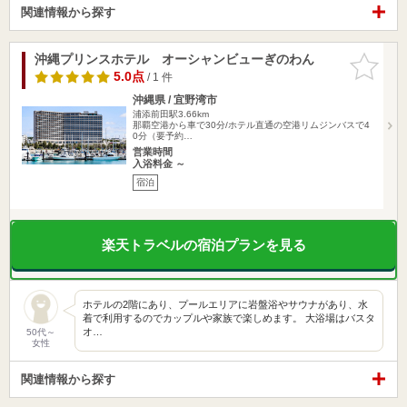
関連情報から探す
沖縄プリンスホテル オーシャンビューぎのわん
お気に入
りに追加
5.0点
/ 1 件
沖縄県 / 宜野湾市
浦添前田駅3.66km
那覇空港から車で30分/ホテル直通の空港リムジンバスで4
0分（要予約…
営業時間
入浴料金 ～
宿泊
楽天トラベルの宿泊プランを見る
ホテルの2階にあり、プールエリアに岩盤浴やサウナがあり、水
着で利用するのでカップルや家族で楽しめます。 大浴場はバスタ
オ…
50代～
女性
関連情報から探す