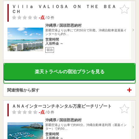
Ｖｉｌｌａ ＶＡＬＩＯＳＡ ＯＮ ＴＨＥ ＢＥＡ
お気に入
ＣＨ
りに追加
-点
/ 0 件
沖縄県 / 国頭郡恩納村
那覇空港よりお車にて約50分で到着。沖縄自動車道屋嘉イ
ンターから約5…
営業時間
入浴料金 ～
宿泊
楽天トラベルの宿泊プランを見る
関連情報から探す
ＡＮＡインターコンチネンタル万座ビーチリゾート
お気に入
りに追加
-点
/ 0 件
沖縄県 / 国頭郡恩納村
那覇空港よりお車で約80分。沖縄自動車道利用（屋嘉イン
ター）で約50…
営業時間
入浴料金 ～