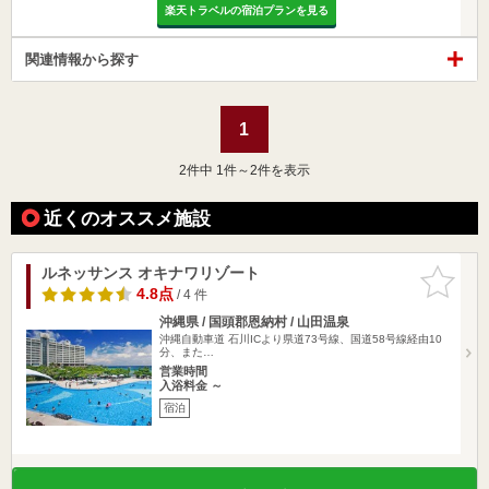
楽天トラベルの宿泊プランを見る
関連情報から探す
1
2
件中 1件～2件を表示
近くのオススメ施設
ルネッサンス オキナワリゾート
お気に入
りに追加
4.8点
/ 4 件
沖縄県 / 国頭郡恩納村 / 山田温泉
沖縄自動車道 石川ICより県道73号線、国道58号線経由10
分、また…
営業時間
入浴料金 ～
宿泊