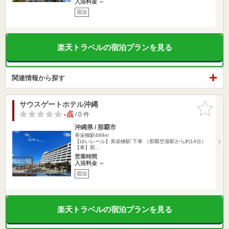
入浴料金 ～
宿泊
楽天トラベルの宿泊プランを見る
関連情報から探す
サウスゲートホテル沖縄
お気に入
りに追加
-点
/ 0 件
沖縄県 / 那覇市
美栄橋駅489m
【ゆいレール】美栄橋駅 下車 （那覇空港駅から約14分）
【車】那…
営業時間
入浴料金 ～
宿泊
楽天トラベルの宿泊プランを見る