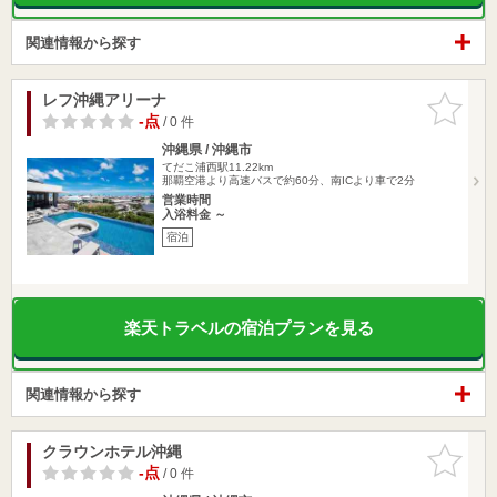
関連情報から探す
レフ沖縄アリーナ
お気に入
りに追加
-点
/ 0 件
沖縄県 / 沖縄市
てだこ浦西駅11.22km
那覇空港より高速バスで約60分、南ICより車で2分
営業時間
入浴料金 ～
宿泊
楽天トラベルの宿泊プランを見る
関連情報から探す
クラウンホテル沖縄
お気に入
りに追加
-点
/ 0 件