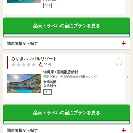
宿泊
楽天トラベルの宿泊プランを見る
関連情報から探す
みゆきハマバルリゾート
お気に入
りに追加
-点
/ 0 件
沖縄県 / 国頭郡恩納村
那覇空港より沖縄自動車道利用で９０分
営業時間
入浴料金 ～
宿泊
楽天トラベルの宿泊プランを見る
関連情報から探す