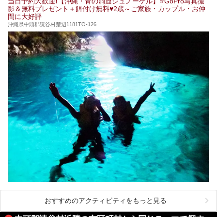
当日予約大歓迎❗【沖縄・青の洞窟シュノーケル】⭐GoPro写真撮
めぐりの参考にされてみて下さい！
影＆無料プレゼント＋餌付け無料♥️2歳～ご家族・カップル・お仲
間に大好評
沖縄県中頭郡読谷村楚辺1181TO-126
おすすめのアクティビティをもっと見る