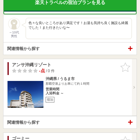
楽天トラベルの宿泊プランを見る
色々な良いところがあり満足です！お湯も気持ち良く施設も綺麗
でした！また行きたいな〜
～10代
男性
関連情報から探す
アンサ沖縄リゾート
お気に入
りに追加
-点
/ 0 件
沖縄県 / うるま市
那覇空港よりお車にて約１時間
営業時間
入浴料金 ～
宿泊
関連情報から探す
ゴーミー
お気に入