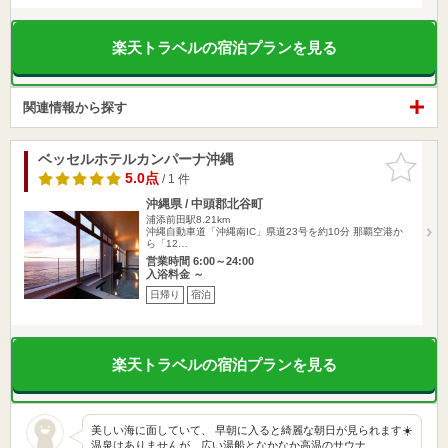
楽天トラベルの宿泊プランを見る
関連情報から探す
ベッセルホテルカンパーナ沖縄
お気に入
りに追加
5.0点
/ 1 件
沖縄県 / 中頭郡北谷町
浦添前田駅8.21km
沖縄自動車道「沖縄南IC」県道23号を約10分 那覇空港か
ら「12…
営業時間 6:00～24:00
入浴料金 ～
日帰り
宿泊
楽天トラベルの宿泊プランを見る
美しい海に面していて、 早朝に入ると綺麗な朝日が見られます☀️
温泉はありませんが、広い湯船となかなか高温のサウナ…