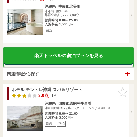
沖縄県 / 中頭郡北谷町
浦添前田駅8.59km
那覇空港よりバスで80分
営業時間 6:00～25:00
入浴料金 1,500円～
宿泊
楽天トラベルの宿泊プランを見る
関連情報から探す
ホテル モントレ沖縄 スパ＆リゾート
お気に入
りに追加
3.0点
/ 1 件
沖縄県 / 国頭郡恩納村字冨着
沖縄自動車道 石川インターチェンジより約15分
営業時間 8:00～22:00
入浴料金 3,000円～
日帰り
宿泊