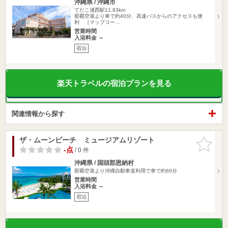
沖縄県 / 沖縄市
てだこ浦西駅11.83km
那覇空港より車で約40分、高速バスからのアクセスも便
利 ［マップコー…
営業時間
入浴料金 ～
宿泊
楽天トラベルの宿泊プランを見る
関連情報から探す
ザ・ムーンビーチ ミュージアムリゾート
お気に入
りに追加
-点
/ 0 件
沖縄県 / 国頭郡恩納村
那覇空港より沖縄自動車道利用で車で約60分
営業時間
入浴料金 ～
宿泊