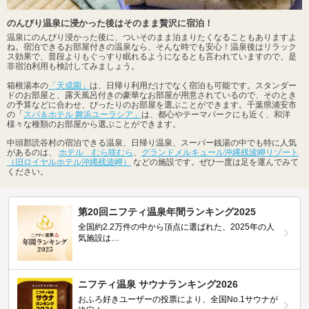
のんびり温泉に浸かった後はそのまま贅沢に宿泊！
温泉にのんびり浸かった後に、ついそのまま泊まりたくなることもありますよ
ね。宿泊できるお部屋付きの温泉なら、そんな時でも安心！温泉後はリラック
ス効果で、普段よりもぐっすり眠れるようになるとも言われていますので、是
非宿泊利用も検討してみましょう。
箱根湯本の
「天成園」
は、日帰り利用だけでなく宿泊も可能です。スタンダー
ドのお部屋と、露天風呂付きの豪華なお部屋が用意されているので、そのとき
の予算などに合わせ、ぴったりのお部屋を選ぶことができます。千葉県浦安市
の「
スパ＆ホテル 舞浜ユーラシア」
は、都心やテーマパークにも近く、和洋
様々な種類のお部屋から選ぶことができます。
中頭郡読谷村の宿泊できる温泉、日帰り温泉、スーパー銭湯の中でも特に人気
があるのは、
ホテル むら咲むら
、
グランドメルキュール沖縄残波岬リゾート
（旧ロイヤルホテル沖縄残波岬）
などの施設です。ぜひ一度は足を運んでみて
ください。
第20回ニフティ温泉年間ランキング2025
全国約2.2万件の中から頂点に選ばれた、2025年の人
気施設は…
ニフティ温泉 サウナランキング2026
おふろ好きユーザーの投票により、全国No.1サウナが