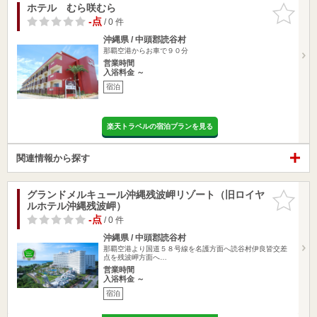
ホテル むら咲むら
お気に入
りに追加
-点
/ 0 件
沖縄県 / 中頭郡読谷村
那覇空港からお車で９０分
営業時間
入浴料金 ～
宿泊
楽天トラベルの宿泊プランを見る
関連情報から探す
グランドメルキュール沖縄残波岬リゾート（旧ロイヤ
お気に入
ルホテル沖縄残波岬）
りに追加
-点
/ 0 件
沖縄県 / 中頭郡読谷村
那覇空港より国道５８号線を名護方面へ読谷村伊良皆交差
点を残波岬方面へ…
営業時間
入浴料金 ～
宿泊