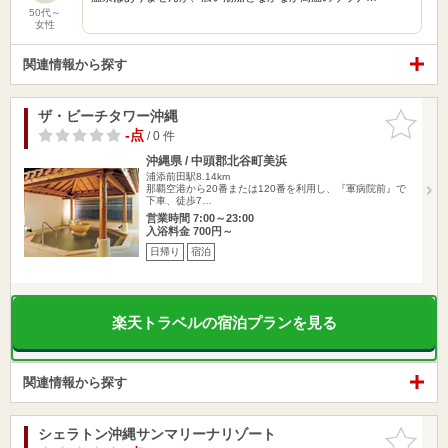
50代～
女性
関連情報から探す
ザ・ビーチタワー沖縄
お気に入
りに追加
-点
/ 0 件
沖縄県 / 中頭郡北谷町美浜
浦添前田駅8.14km
那覇空港から20番または120番を利用し、『軍病院前』で
下車、徒歩7…
営業時間 7:00～23:00
入浴料金 700円～
日帰り
宿泊
楽天トラベルの宿泊プランを見る
関連情報から探す
シェラトン沖縄サンマリーナリゾート
お気に入