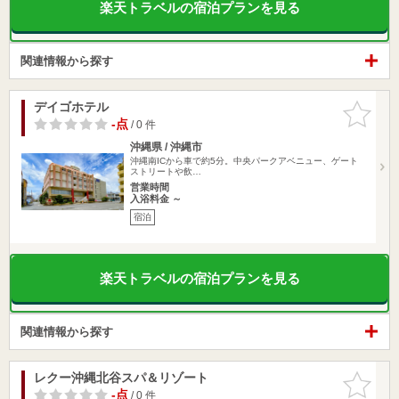
楽天トラベルの宿泊プランを見る
関連情報から探す
デイゴホテル
お気に入
りに追加
-点
/ 0 件
沖縄県 / 沖縄市
沖縄南ICから車で約5分。中央パークアベニュー、ゲート
ストリートや飲…
営業時間
入浴料金 ～
宿泊
楽天トラベルの宿泊プランを見る
関連情報から探す
レクー沖縄北谷スパ＆リゾート
お気に入
りに追加
-点
/ 0 件