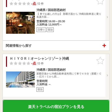
りに追加
-点
/ 0 件
沖縄県 / 国頭郡恩納村
【 車でお越しの方は】 那覇方面から 沖縄自動車道に乗り
名護方面…
営業時間 16:00～20:30
入浴料金 12,000円～
日帰り
宿泊
関連情報から探す
ＨＩＹＯＲＩオーシャンリゾート沖縄
お気に入
りに追加
-点
/ 0 件
沖縄県 / 国頭郡恩納村
那覇空港から沖縄自動車道利用にて車で４９分（那覇ＩＣ
～石川ＩＣから西…
営業時間
入浴料金 ～
宿泊
楽天トラベルの宿泊プランを見る