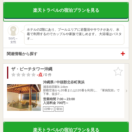
楽天トラベルの宿泊プランを見る
ホテルの2階にあり、プールエリアに岩盤浴やサウナがあり、水
着で利用するのでカップルや家族で楽しめます。 大浴場はバスタ
オ…
50代～
女性
関連情報から探す
ザ・ビーチタワー沖縄
お気に入
りに追加
-点
/ 0 件
沖縄県 / 中頭郡北谷町美浜
浦添前田駅8.14km
那覇空港から20番または120番を利用し、『軍病院前』で
下車、徒歩7…
営業時間 7:00～23:00
入浴料金 700円～
日帰り
宿泊
楽天トラベルの宿泊プランを見る