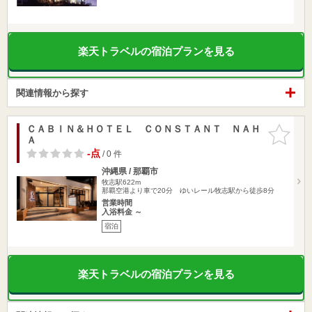
楽天トラベルの宿泊プランを見る
関連情報から探す
ＣＡＢＩＮ＆ＨＯＴＥＬ ＣＯＮＳＴＡＮＴ ＮＡＨ
お気に入
Ａ
りに追加
-点
/ 0 件
沖縄県 / 那覇市
牧志駅622m
那覇空港より車で20分 ゆいレール牧志駅から徒歩8分
営業時間
入浴料金 ～
宿泊
楽天トラベルの宿泊プランを見る