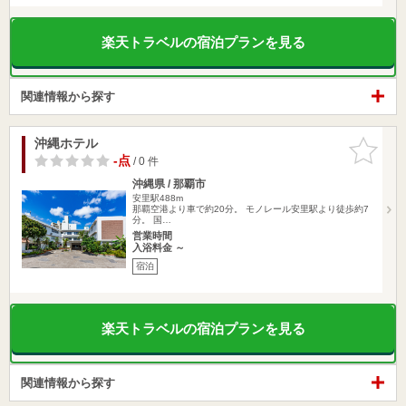
楽天トラベルの宿泊プランを見る
関連情報から探す
沖縄ホテル
お気に入
りに追加
-点
/ 0 件
沖縄県 / 那覇市
安里駅488m
那覇空港より車で約20分。 モノレール安里駅より徒歩約7
分。 国…
営業時間
入浴料金 ～
宿泊
楽天トラベルの宿泊プランを見る
関連情報から探す