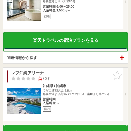
那覇空港よりバスで80分
営業時間 6:00～25:00
入浴料金 1,500円～
宿泊
楽天トラベルの宿泊プランを見る
関連情報から探す
レフ沖縄アリーナ
お気に入
りに追加
-点
/ 0 件
沖縄県 / 沖縄市
てだこ浦西駅11.22km
那覇空港より高速バスで約60分、南ICより車で2分
営業時間
入浴料金 ～
宿泊