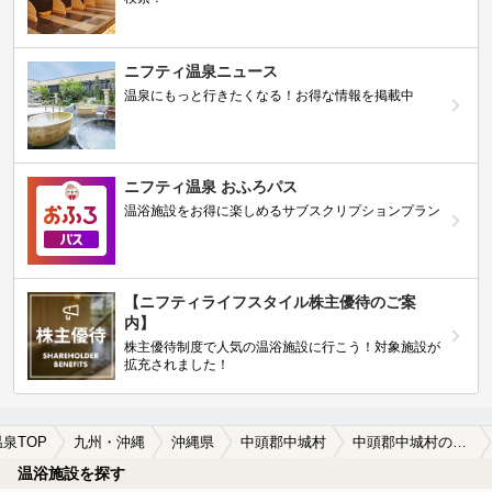
ニフティ温泉ニュース
温泉にもっと行きたくなる！お得な情報を掲載中
ニフティ温泉 おふろパス
温浴施設をお得に楽しめるサブスクリプションプラン
【ニフティライフスタイル株主優待のご案
内】
株主優待制度で人気の温浴施設に行こう！対象施設が
拡充されました！
温泉TOP
九州・沖縄
沖縄県
中頭郡中城村
中頭郡中城村の温泉宿・温泉旅館・ホテルおすすめ(2026年版)
温浴施設を探す