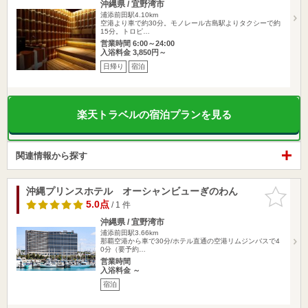
沖縄県 / 宜野湾市
浦添前田駅4.10km
空港より車で約30分。モノレール古島駅よりタクシーで約
15分。トロピ…
営業時間 6:00～24:00
入浴料金 3,850円～
日帰り
宿泊
楽天トラベルの宿泊プランを見る
関連情報から探す
沖縄プリンスホテル オーシャンビューぎのわん
お気に入
りに追加
5.0点
/ 1 件
沖縄県 / 宜野湾市
浦添前田駅3.66km
那覇空港から車で30分/ホテル直通の空港リムジンバスで4
0分（要予約…
営業時間
入浴料金 ～
宿泊