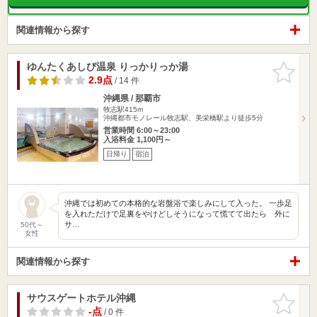
関連情報から探す
ゆんたくあしび温泉 りっかりっか湯
お気に入
りに追加
2.9点
/ 14 件
沖縄県 / 那覇市
牧志駅415m
沖縄都市モノレール牧志駅、美栄橋駅より徒歩5分
営業時間 6:00～23:00
入浴料金 1,100円～
日帰り
宿泊
沖縄では初めての本格的な岩盤浴で楽しみにして入った。 一歩足
を入れただけで足裏をやけどしそうになって慌てて出たら 外に
サ…
50代～
女性
関連情報から探す
サウスゲートホテル沖縄
お気に入
りに追加
-点
/ 0 件