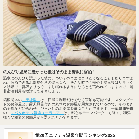
のんびり温泉に浸かった後はそのまま贅沢に宿泊！
温泉にのんびり浸かった後に、ついそのまま泊まりたくなることもありますよ
ね。宿泊できるお部屋付きの温泉なら、そんな時でも安心！温泉後はリラック
ス効果で、普段よりもぐっすり眠れるようになるとも言われていますので、是
非宿泊利用も検討してみましょう。
箱根湯本の
「天成園」
は、日帰り利用だけでなく宿泊も可能です。スタンダー
ドのお部屋と、露天風呂付きの豪華なお部屋が用意されているので、そのとき
の予算などに合わせ、ぴったりのお部屋を選ぶことができます。千葉県浦安市
の「
スパ＆ホテル 舞浜ユーラシア」
は、都心やテーマパークにも近く、和洋
様々な種類のお部屋から選ぶことができます。
第20回ニフティ温泉年間ランキング2025