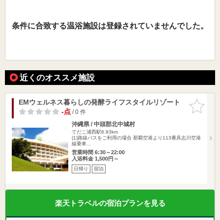
条件に合致する温浴施設は登録されていませんでした。
近くのオススメ施設
EMウェルネス暮らしの発酵ライフスタイルリゾート
お気に入
りに追加
-点
/ 0 件
沖縄県 / 中頭郡北中城村
てだこ浦西駅8.93km
(1)路線バスをご利用の場合 那覇空港より113番具志川空港
線乗車…
営業時間 6:30～22:00
入浴料金 1,500円～
日帰り
宿泊
楽天トラベルの宿泊プランを見る