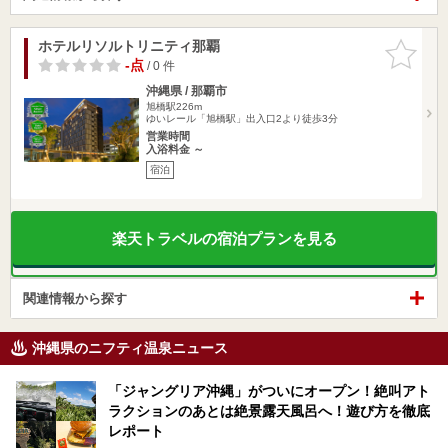
ホテルリソルトリニティ那覇
お気に入
りに追加
-点
/ 0 件
沖縄県 / 那覇市
旭橋駅226m
ゆいレール「旭橋駅」出入口2より徒歩3分
営業時間
入浴料金 ～
宿泊
楽天トラベルの宿泊プランを見る
関連情報から探す
沖縄県のニフティ温泉ニュース
「ジャングリア沖縄」がついにオープン！絶叫アト
ラクションのあとは絶景露天風呂へ！遊び方を徹底
レポート