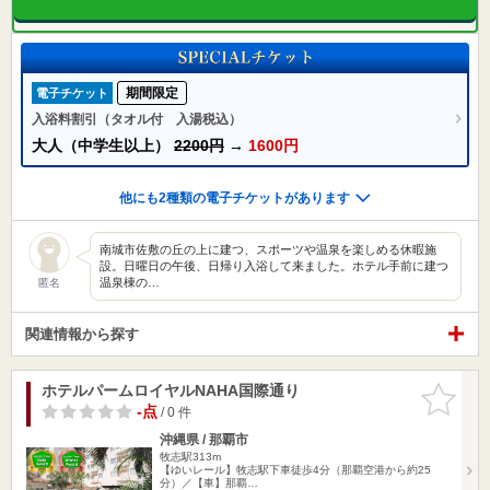
期間限定
電子チケット
入浴料割引（タオル付 入湯税込）
大人（中学生以上）
2200円
→
1600円
他にも2種類の電子チケットがあります
南城市佐敷の丘の上に建つ、スポーツや温泉を楽しめる休暇施
設。日曜日の午後、日帰り入浴して来ました。ホテル手前に建つ
温泉棟の…
匿名
関連情報から探す
ホテルパームロイヤルNAHA国際通り
お気に入
りに追加
-点
/ 0 件
沖縄県 / 那覇市
牧志駅313m
【ゆいレール】牧志駅下車徒歩4分（那覇空港から約25
分）／【車】那覇…