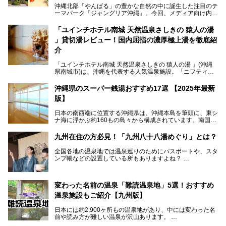
沖縄北部「やんばる」の豊かな自然の中に誕生した注目のテ
ーマパーク「ジャングリア沖縄」。今回、メディア向け内覧
会に参加する機会をいただきました！この記事では、ジャン
グリアの全貌をお届けすべく、見どころや料金、アクセス方
「ユインチホテル南城 天然温泉さしきの 猿人の湯
法まで徹底解説していきます。
」貸切湯レビュー！国内屈指の濃厚極上湯を徹底紹
介
「ユインチホテル南城 天然温泉さしきの 猿人の湯 」(沖縄
県南城市)は、沖縄を代表する人気温泉施設。「ニフティ温
泉 年間ランキング 2024」の九州・沖縄エリア総合にて第1
位を獲得し、平日・土日にかかわらず多くの常連客や温泉フ
沖縄県のスーパー銭湯おすすめ17選 【2025年最新
ァンが訪れます。
版】
とりわけ貸切湯はお湯の良さに定評があり、コアな温泉ファ
日本の南西端に位置する沖縄県は、沖縄本島を筆頭に、東シ
ンに注目される存在。今回は貸切湯にスポットを当て、その
ナ海に浮かぶ約160もの島々から構成されています。南国な
魅力を徹底解説します。
らではの温暖な気候、カラフルな魚が泳ぐ美しい海、手付か
ずの豊かな自然、独自の歴史や文化など、多くの人を惹きつ
九州在住の方必見！「九州八十八湯めぐり」とは？
けてやまない魅力あふれる観光県です。
全国各地の温泉地では温泉巡りのためにパスポートや、スタ
そんな沖縄県のスーパー銭湯には、ホテル併設などリゾート
ンプ帳などの設置している所もありますよね？
と同時に楽しめる施設が多くあります。日帰りでも旅行気分
その中でも九州には、九州各県の有名な温泉地を巡るための
を味わえる、沖縄のスーパー銭湯をご紹介します。
「九州八十八湯めぐり」があるんです。
九州を回って歩くのはなかなか大変ですが、九州で温泉好き
変わった名前の温泉「難読温泉地」5選！おすすめ
な方ならぜひ参加してみたいスタンプラリーでしょう。
温泉施設もご紹介【九州版】
日本には約2,900ヶ所もの温泉地があり、中には変わった名
前や読み方が難しい温泉が沢山あります。