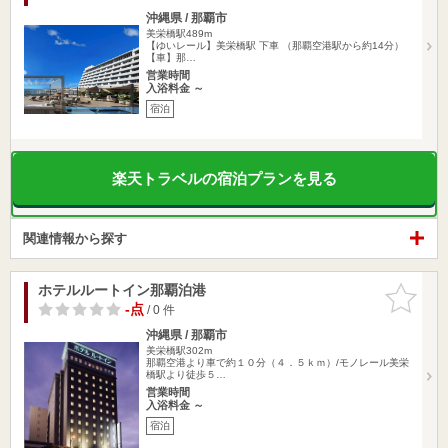
沖縄県 / 那覇市
美栄橋駅489m
【ゆいレール】美栄橋駅 下車 （那覇空港駅から約14分）
【車】那…
営業時間
入浴料金 ～
宿泊
楽天トラベルの宿泊プランを見る
関連情報から探す
ホテルルートイン那覇泊港
お気に入
りに追加
-点
/ 0 件
沖縄県 / 那覇市
美栄橋駅302m
那覇空港より車で約１０分（４．５ｋｍ）/モノレール美栄
橋駅より徒歩５…
営業時間
入浴料金 ～
宿泊