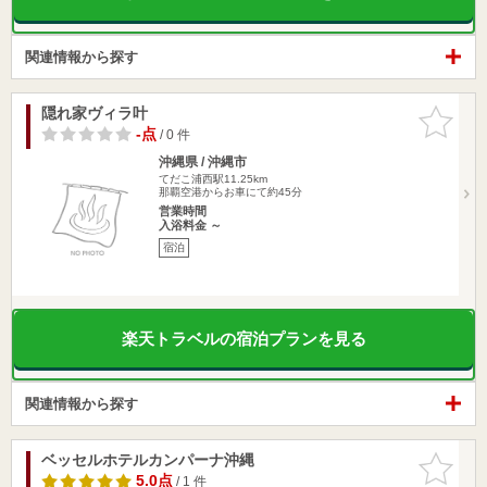
関連情報から探す
隠れ家ヴィラ叶
お気に入
りに追加
-点
/ 0 件
沖縄県 / 沖縄市
てだこ浦西駅11.25km
那覇空港からお車にて約45分
営業時間
入浴料金 ～
宿泊
楽天トラベルの宿泊プランを見る
関連情報から探す
ベッセルホテルカンパーナ沖縄
お気に入
りに追加
5.0点
/ 1 件