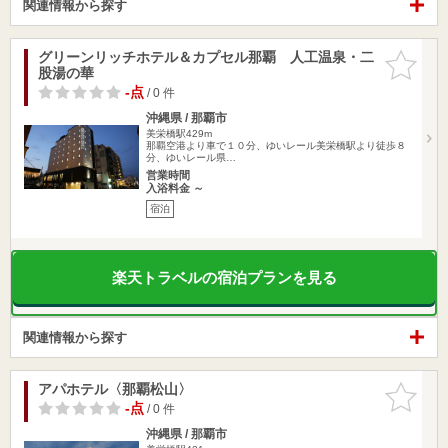
関連情報から探す
グリーンリッチホテル＆カプセル那覇 人工温泉・二
お気に入
股湯の華
りに追加
-点
/ 0 件
沖縄県 / 那覇市
美栄橋駅429m
那覇空港より車で１０分、ゆいレール美栄橋駅より徒歩８
分、ゆいレール県…
営業時間
入浴料金 ～
宿泊
楽天トラベルの宿泊プランを見る
関連情報から探す
アパホテル〈那覇松山〉
お気に入
りに追加
-点
/ 0 件
沖縄県 / 那覇市