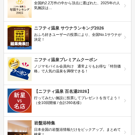
全国約2.2万件の中から頂点に選ばれた、2025年の人
気施設は…
ニフティ温泉 サウナランキング2026
おふろ好きユーザーの投票により、全国No.1サウナが
決定！
ニフティ温泉プレミアムクーポン
ノジマモバイル会員向け 通常よりもお得な「特別価
格」で人気の温泉を満喫できる！
【ニフティ温泉 百名湯2026】
行ってみたい施設に投票してプレゼントを当てよう！
（全10回開催 / 合計260名様）
岩盤浴特集
日本全国の岩盤浴情報だけをピックアップ。まとめて
検索！