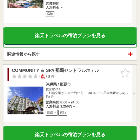
営業時間
入浴料金 ～
宿泊
楽天トラベルの宿泊プランを見る
関連情報から探す
COMMUNITY ＆ SPA 那覇セントラルホテル
お気に入
りに追加
-点
/ 0 件
沖縄県 / 那覇市
牧志駅411m
・那覇空港から車で約15分 ・ゆいレール美栄橋駅から徒歩
約5分
営業時間 6:00～24:00
入浴料金 1,250円～
日帰り
宿泊
楽天トラベルの宿泊プランを見る