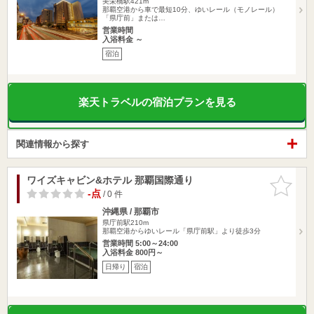
美栄橋駅421m
那覇空港から車で最短10分、ゆいレール（モノレール）
「県庁前」または…
営業時間
入浴料金 ～
宿泊
楽天トラベルの宿泊プランを見る
関連情報から探す
ワイズキャビン&ホテル 那覇国際通り
お気に入
りに追加
-点
/ 0 件
沖縄県 / 那覇市
県庁前駅210m
那覇空港からゆいレール「県庁前駅」より徒歩3分
営業時間 5:00～24:00
入浴料金 800円～
日帰り
宿泊