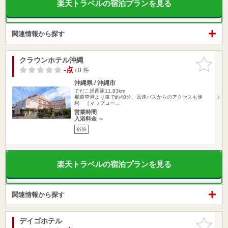
楽天トラベルの宿泊プランを見る
関連情報から探す
クラウンホテル沖縄
お気に入
りに追加
-点
/ 0 件
沖縄県 / 沖縄市
てだこ浦西駅11.83km
那覇空港より車で約40分、高速バスからのアクセスも便
利 ［マップコー…
営業時間
入浴料金 ～
宿泊
楽天トラベルの宿泊プランを見る
関連情報から探す
デイゴホテル
お気に入