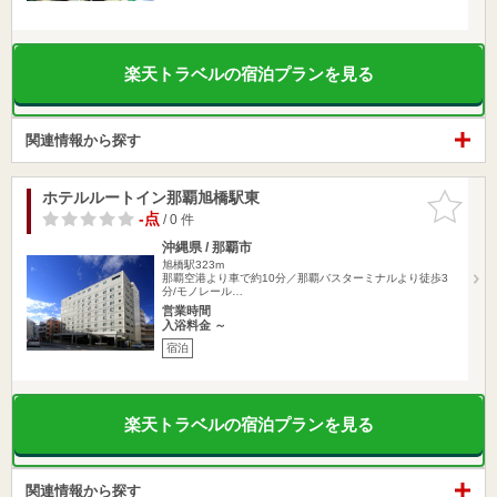
楽天トラベルの宿泊プランを見る
関連情報から探す
ホテルルートイン那覇旭橋駅東
お気に入
りに追加
-点
/ 0 件
沖縄県 / 那覇市
旭橋駅323m
那覇空港より車で約10分／那覇バスターミナルより徒歩3
分/モノレール…
営業時間
入浴料金 ～
宿泊
楽天トラベルの宿泊プランを見る
関連情報から探す