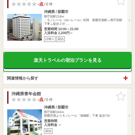
りに追加
-点
/ 0 件
沖縄県 / 那覇市
県庁前駅218m
・モノレール（ゆいレール）利用 那覇空港駅→県庁前駅
下車→徒歩２分 …
営業時間 10:00～21:00
入浴料金 2,200円～
日帰り
宿泊
楽天トラベルの宿泊プランを見る
関連情報から探す
沖縄県青年会館
お気に入
りに追加
-点
/ 0 件
沖縄県 / 那覇市
県庁前駅344m
那覇空港よりモノレール「旭橋駅」下車 徒歩7分
営業時間
入浴料金 ～
宿泊