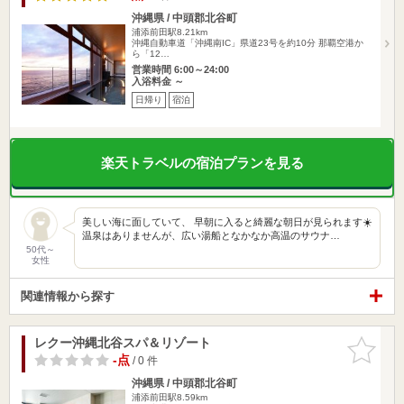
沖縄県 / 中頭郡北谷町
浦添前田駅8.21km
沖縄自動車道「沖縄南IC」県道23号を約10分 那覇空港か
ら「12…
営業時間 6:00～24:00
入浴料金 ～
日帰り
宿泊
楽天トラベルの宿泊プランを見る
美しい海に面していて、 早朝に入ると綺麗な朝日が見られます☀️
温泉はありませんが、広い湯船となかなか高温のサウナ…
50代～
女性
関連情報から探す
レクー沖縄北谷スパ＆リゾート
お気に入
りに追加
-点
/ 0 件
沖縄県 / 中頭郡北谷町
浦添前田駅8.59km