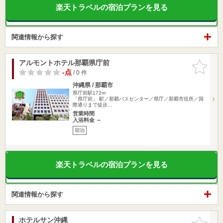
楽天トラベルの宿泊プランを見る
関連情報から探す
アルモントホテル那覇県庁前
お気に入
りに追加
-点
/ 0 件
沖縄県 / 那覇市
県庁前駅172m
「県庁前」 駅／那覇バスセンター／県庁／那覇市役所／国
際通りまで徒歩…
営業時間
入浴料金 ～
宿泊
楽天トラベルの宿泊プランを見る
関連情報から探す
ホテルサン沖縄
お気に入