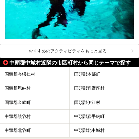
おすすめのアクティビティをもっと見る
中頭郡中城村近隣の市区町村から同じテーマで探す
国頭郡今帰仁村
国頭郡本部町
国頭郡恩納村
国頭郡宜野座村
国頭郡金武町
国頭郡伊江村
中頭郡読谷村
中頭郡嘉手納町
中頭郡北谷町
中頭郡北中城村