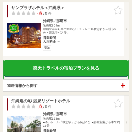
サンプラザホテル＜沖縄県＞
お気に入
りに追加
-点
/ 0 件
沖縄県 / 那覇市
牧志駅364m
那覇空港から車で約15分・モノレール牧志駅から徒歩5
分・崇元寺バス停…
営業時間
入浴料金 ～
宿泊
楽天トラベルの宿泊プランを見る
関連情報から探す
沖縄逸の彩 温泉リゾートホテル
お気に入
りに追加
-点
/ 0 件
沖縄県 / 那覇市
牧志駅123m
■ゆいレール「牧志駅」から徒歩1分 ■那覇空港から車で約
15分
営業時間