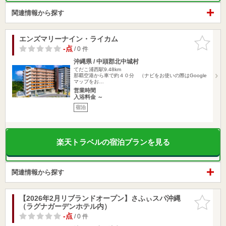
関連情報から探す
エンズマリーナイン・ライカム
お気に入
りに追加
-点
/ 0 件
沖縄県 / 中頭郡北中城村
てだこ浦西駅9.48km
那覇空港から車で約４０分 （ナビをお使いの際はGoogle
マップをお…
営業時間
入浴料金 ～
宿泊
楽天トラベルの宿泊プランを見る
関連情報から探す
【2026年2月リブランドオープン】さふぃスパ沖縄
お気に入
（ラグナガーデンホテル内）
りに追加
-点
/ 0 件