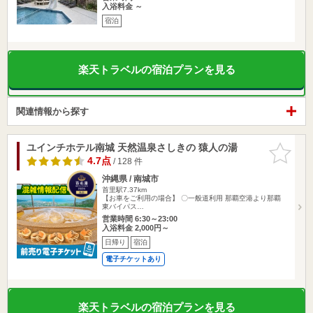
入浴料金 ～
宿泊
楽天トラベルの宿泊プランを見る
関連情報から探す
ユインチホテル南城 天然温泉さしきの 猿人の湯
お気に入
りに追加
4.7点
/ 128 件
沖縄県 / 南城市
首里駅7.37km
【お車をご利用の場合】 〇一般道利用 那覇空港より那覇
東バイパス…
営業時間 6:30～23:00
入浴料金 2,000円～
日帰り
宿泊
電子チケットあり
楽天トラベルの宿泊プランを見る