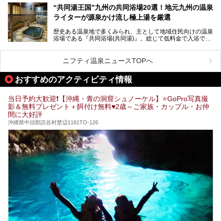
そこで日本各地にある「難読温泉地」を、地域ごとにクイズ
“共同湯王国”九州の共同浴場20選！地元九州の温泉
形式でご紹介。第５回目(最終回)である今回は、九州地方の
ライターが源泉かけ流し極上湯を厳選
難読温泉地をピックアップしました。
また、各温泉地のおすすめ温泉施設も併せてご紹介します。
歴史ある温泉地で多くみられ、主として地域住民向けの温泉
浴場である『共同浴場(共同湯)』。総じて低料金で入浴で
いくつ読めるか、ぜひチャレンジしてみて下さいね！
き、観光的側面よりも生活のためのお風呂の要素が強い点が
特徴です。
共同浴場は全国各地の温泉地にありますが、特に九州地方は
ニフティ温泉ニュースTOPへ
共同湯文化が古くから発展し、質・量ともに大変充実。九州
は“共同湯王国”といっても決して過言では無いでしょう。
おすすめのアクティビティ情報
今回は地元在住の九州の温泉ライターである筆者が過去入浴
した中から、源泉かけ流しと泉質の良さにこだわって九州の
共同浴場を20施設厳選。入浴マナーを守りながら、ぜひ湯
当日予約大歓迎❗【沖縄・青の洞窟シュノーケル】⭐GoPro写真撮
めぐりの参考にされてみて下さい！
影＆無料プレゼント＋餌付け無料♥️2歳～ご家族・カップル・お仲
間に大好評
沖縄県中頭郡読谷村楚辺1181TO-126