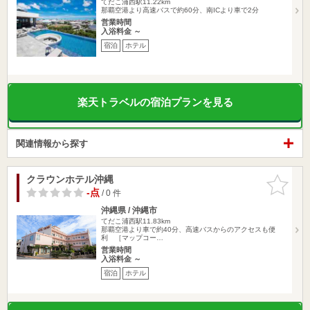
てだこ浦西駅11.22km
那覇空港より高速バスで約60分、南ICより車で2分
営業時間
入浴料金 ～
宿泊
ホテル
楽天トラベルの宿泊プランを見る
関連情報から探す
クラウンホテル沖縄
お気に入
りに追加
-点
/ 0 件
沖縄県 / 沖縄市
てだこ浦西駅11.83km
那覇空港より車で約40分、高速バスからのアクセスも便
利 ［マップコー…
営業時間
入浴料金 ～
宿泊
ホテル