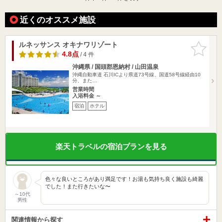
近くのオススメ施設
ルネッサンス オキナワリゾート
お気に入
りに追加
4.8点
/ 4 件
沖縄県 / 国頭郡恩納村 / 山田温泉
沖縄自動車道 石川ICより県道73号線、国道58号線経由10
分、また…
営業時間
入浴料金 ～
宿泊
ホテル
楽天トラベルの宿泊プランを見る
色々な良いところがあり満足です！お湯も気持ち良く施設も綺麗
でした！また行きたいな〜
～10代
男性
関連情報から探す