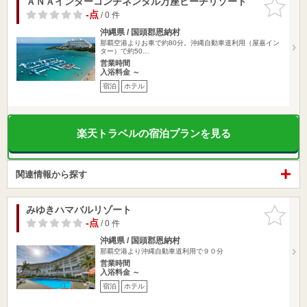
ＡＮＡインターコンチネンタル万座ビーチリゾート
お気に入
りに追加
-点
/ 0 件
沖縄県 / 国頭郡恩納村
那覇空港よりお車で約80分。沖縄自動車道利用（屋嘉イン
ター）で約50…
営業時間
入浴料金 ～
宿泊
ホテル
楽天トラベルの宿泊プランを見る
関連情報から探す
みゆきハマバルリゾート
お気に入
りに追加
-点
/ 0 件
沖縄県 / 国頭郡恩納村
那覇空港より沖縄自動車道利用で９０分
営業時間
入浴料金 ～
宿泊
ホテル