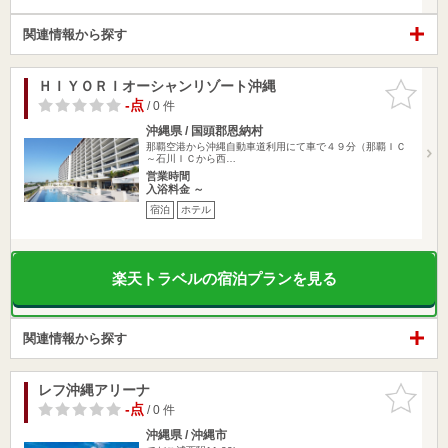
関連情報から探す
ＨＩＹＯＲＩオーシャンリゾート沖縄
お気に入
りに追加
-点
/ 0 件
沖縄県 / 国頭郡恩納村
那覇空港から沖縄自動車道利用にて車で４９分（那覇ＩＣ
～石川ＩＣから西…
営業時間
入浴料金 ～
宿泊
ホテル
楽天トラベルの宿泊プランを見る
関連情報から探す
レフ沖縄アリーナ
お気に入
りに追加
-点
/ 0 件
沖縄県 / 沖縄市