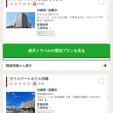
りに追加
-点
/ 0 件
沖縄県 / 那覇市
おもろまち駅317m
ゆいレール「おもろまち駅」下車徒歩4分／Tギャラリア沖
縄まで徒歩4分…
営業時間
入浴料金 ～
宿泊
ホテル
楽天トラベルの宿泊プランを見る
関連情報から探す
サウスゲートホテル沖縄
お気に入
りに追加
-点
/ 0 件
沖縄県 / 那覇市
美栄橋駅489m
【ゆいレール】美栄橋駅 下車 （那覇空港駅から約14分）
【車】那…
営業時間
入浴料金 ～
宿泊
ホテル