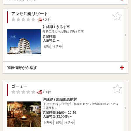
アンサ沖縄リゾート
お気に入
りに追加
-点
/ 0 件
沖縄県 / うるま市
那覇空港よりお車にて約１時間
営業時間
入浴料金 ～
宿泊
ホテル
関連情報から探す
ゴーミー
お気に入
りに追加
-点
/ 0 件
沖縄県 / 国頭郡恩納村
【 車でお越しの方は】 那覇方面から 沖縄自動車道に乗り
名護方面…
営業時間 16:00～20:30
入浴料金 12,000円～
日帰り
宿泊
ホテル