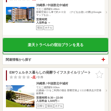
沖縄県 / 中頭郡北中城村
てだこ浦西駅9.48km
那覇空港から車で約４０分 （ナビをお使いの際はGoogle
マップをお…
営業時間
入浴料金 ～
宿泊
ホテル
楽天トラベルの宿泊プランを見る
関連情報から探す
EMウェルネス暮らしの発酵ライフスタイルリゾート
お気に入
りに追加
-点
/ 0 件
沖縄県 / 中頭郡北中城村
てだこ浦西駅8.93km
(1)路線バスをご利用の場合 那覇空港より113番具志川空港
線乗車…
営業時間 6:30～22:00
入浴料金 1,500円～
日帰り
宿泊
ホテル