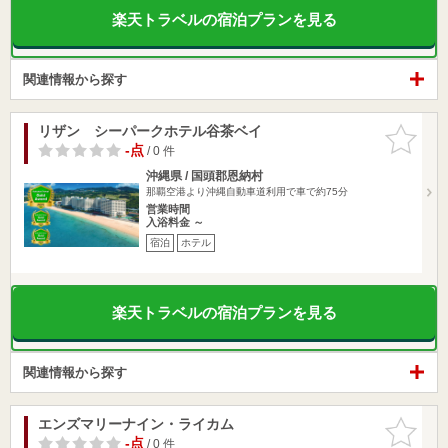
楽天トラベルの宿泊プランを見る
関連情報から探す
リザン シーパークホテル谷茶ベイ
お気に入
りに追加
-点
/ 0 件
沖縄県 / 国頭郡恩納村
那覇空港より沖縄自動車道利用で車で約75分
営業時間
入浴料金 ～
宿泊
ホテル
楽天トラベルの宿泊プランを見る
関連情報から探す
エンズマリーナイン・ライカム
お気に入
りに追加
-点
/ 0 件