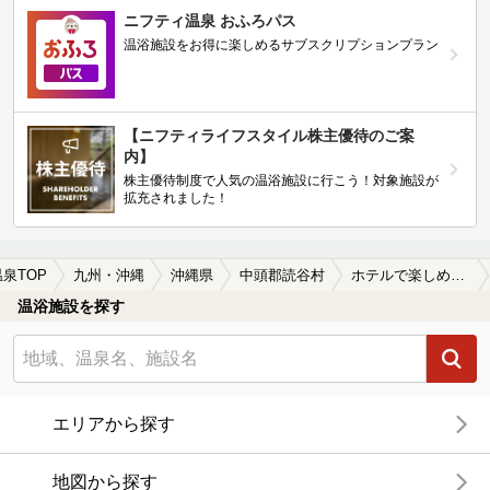
ニフティ温泉 おふろパス
温浴施設をお得に楽しめるサブスクリプションプラン
【ニフティライフスタイル株主優待のご案
内】
株主優待制度で人気の温浴施設に行こう！対象施設が
拡充されました！
温泉TOP
九州・沖縄
沖縄県
中頭郡読谷村
ホテルで楽しめる中頭郡読谷村の温泉、日帰り温泉、スーパー銭湯おすすめ
温浴施設を探す
エリアから探す
地図から探す