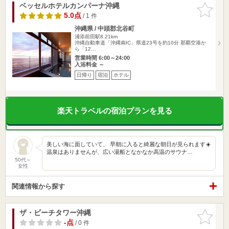
ベッセルホテルカンパーナ沖縄
お気に入
りに追加
5.0点
/ 1 件
沖縄県 / 中頭郡北谷町
浦添前田駅8.21km
沖縄自動車道「沖縄南IC」県道23号を約10分 那覇空港か
ら「12…
営業時間 6:00～24:00
入浴料金 ～
日帰り
宿泊
ホテル
楽天トラベルの宿泊プランを見る
美しい海に面していて、 早朝に入ると綺麗な朝日が見られます☀️
温泉はありませんが、広い湯船となかなか高温のサウナ…
50代～
女性
関連情報から探す
ザ・ビーチタワー沖縄
お気に入
りに追加
-点
/ 0 件