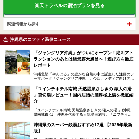
楽天トラベルの宿泊プランを見る
関連情報から探す
沖縄県のニフティ温泉ニュース
「ジャングリア沖縄」がついにオープン！絶叫アト
ラクションのあとは絶景露天風呂へ！遊び方を徹底
レポート
沖縄北部「やんばる」の豊かな自然の中に誕生した注目のテ
ーマパーク「ジャングリア沖縄」。今回、メディア向け内覧
会に参加する機会をいただきました！この記事では、ジャン
グリアの全貌をお届けすべく、見どころや料金、アクセス方
「ユインチホテル南城 天然温泉さしきの 猿人の湯
法まで徹底解説していきます。
」貸切湯レビュー！国内屈指の濃厚極上湯を徹底紹
介
「ユインチホテル南城 天然温泉さしきの 猿人の湯 」(沖縄
県南城市)は、沖縄を代表する人気温泉施設。「ニフティ温
泉 年間ランキング 2024」の九州・沖縄エリア総合にて第1
位を獲得し、平日・土日にかかわらず多くの常連客や温泉フ
沖縄県のスーパー銭湯おすすめ17選 【2025年最新
ァンが訪れます。
版】
とりわけ貸切湯はお湯の良さに定評があり、コアな温泉ファ