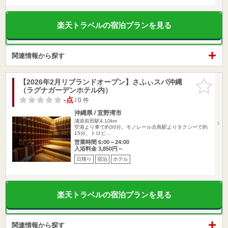
楽天トラベルの宿泊プランを見る
関連情報から探す
【2026年2月リブランドオープン】さふぃスパ沖縄
お気に入
（ラグナガーデンホテル内）
りに追加
-点
/ 0 件
沖縄県 / 宜野湾市
浦添前田駅4.10km
空港より車で約30分。モノレール古島駅よりタクシーで約
15分。トロピ…
営業時間 6:00～24:00
入浴料金 3,850円～
日帰り
宿泊
ホテル
楽天トラベルの宿泊プランを見る
関連情報から探す