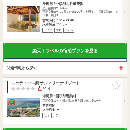
沖縄県 / 中頭郡北谷町美浜
浦添前田駅8.14km
那覇空港から20番または120番を利用し、『軍病院前』で
下車、徒歩7…
営業時間 7:00～23:00
入浴料金 700円～
日帰り
宿泊
ホテル
楽天トラベルの宿泊プランを見る
関連情報から探す
シェラトン沖縄サンマリーナリゾート
お気に入
りに追加
-点
/ 0 件
沖縄県 / 国頭郡恩納村
那覇空港より沖縄自動車道利用で車で約60分
営業時間
入浴料金 ～
宿泊
ホテル