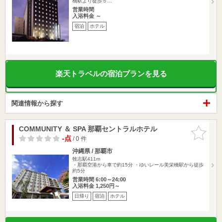
橋駅より徒歩５…
営業時間
入浴料金 ～
宿泊
ホテル
楽天トラベルの宿泊プランを見る
関連情報から探す
COMMUNITY ＆ SPA 那覇セントラルホテル
お気に入
りに追加
-点
/ 0 件
沖縄県 / 那覇市
牧志駅411m
・那覇空港から車で約15分 ・ゆいレール美栄橋駅から徒歩
約5分
営業時間 6:00～24:00
入浴料金 1,250円～
日帰り
宿泊
ホテル