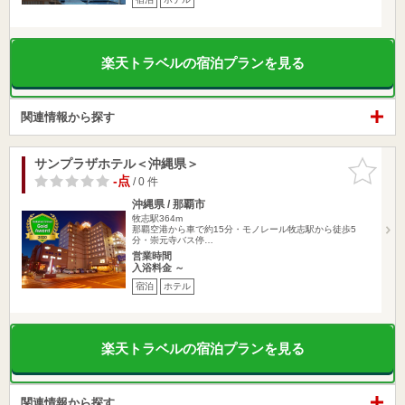
楽天トラベルの宿泊プランを見る
関連情報から探す
サンプラザホテル＜沖縄県＞
お気に入
りに追加
-点
/ 0 件
沖縄県 / 那覇市
牧志駅364m
那覇空港から車で約15分・モノレール牧志駅から徒歩5
分・崇元寺バス停…
営業時間
入浴料金 ～
宿泊
ホテル
楽天トラベルの宿泊プランを見る
関連情報から探す