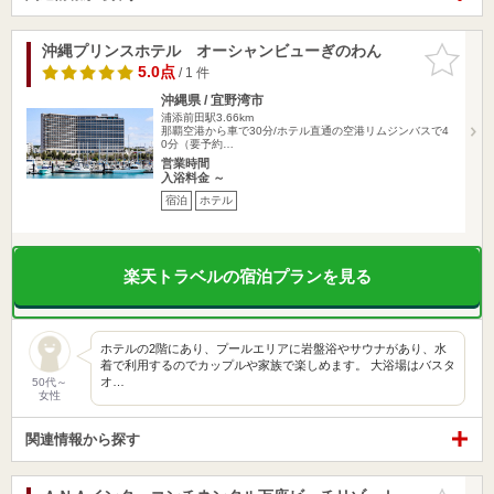
沖縄プリンスホテル オーシャンビューぎのわん
お気に入
りに追加
5.0点
/ 1 件
沖縄県 / 宜野湾市
浦添前田駅3.66km
那覇空港から車で30分/ホテル直通の空港リムジンバスで4
0分（要予約…
営業時間
入浴料金 ～
宿泊
ホテル
楽天トラベルの宿泊プランを見る
ホテルの2階にあり、プールエリアに岩盤浴やサウナがあり、水
着で利用するのでカップルや家族で楽しめます。 大浴場はバスタ
オ…
50代～
女性
関連情報から探す