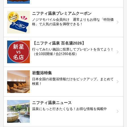
ニフティ温泉プレミアムクーポン
ノジマモバイル会員向け 通常よりもお得な「特別価
格」で人気の温泉を満喫できる！
【ニフティ温泉 百名湯2026】
行ってみたい施設に投票してプレゼントを当てよう！
（全10回開催 / 合計260名様）
岩盤浴特集
日本全国の岩盤浴情報だけをピックアップ。まとめて
検索！
ニフティ温泉ニュース
温泉にもっと行きたくなる！お得な情報を掲載中