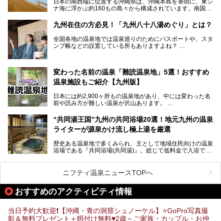
日本の南西端に位置する沖縄県は、沖縄本島を筆頭に、東シ
ンに注目される存在。今回は貸切湯にスポットを当て、その
ナ海に浮かぶ約160もの島々から構成されています。南国な
魅力を徹底解説します。
らではの温暖な気候、カラフルな魚が泳ぐ美しい海、手付か
ずの豊かな自然、独自の歴史や文化など、多くの人を惹きつ
九州在住の方必見！「九州八十八湯めぐり」とは？
けてやまない魅力あふれる観光県です。
全国各地の温泉地では温泉巡りのためにパスポートや、スタ
そんな沖縄県のスーパー銭湯には、ホテル併設などリゾート
ンプ帳などの設置している所もありますよね？
と同時に楽しめる施設が多くあります。日帰りでも旅行気分
その中でも九州には、九州各県の有名な温泉地を巡るための
を味わえる、沖縄のスーパー銭湯をご紹介します。
「九州八十八湯めぐり」があるんです。
九州を回って歩くのはなかなか大変ですが、九州で温泉好き
変わった名前の温泉「難読温泉地」5選！おすすめ
な方ならぜひ参加してみたいスタンプラリーでしょう。
温泉施設もご紹介【九州版】
日本には約2,900ヶ所もの温泉地があり、中には変わった名
前や読み方が難しい温泉が沢山あります。
そこで日本各地にある「難読温泉地」を、地域ごとにクイズ
“共同湯王国”九州の共同浴場20選！地元九州の温泉
形式でご紹介。第５回目(最終回)である今回は、九州地方の
ライターが源泉かけ流し極上湯を厳選
難読温泉地をピックアップしました。
また、各温泉地のおすすめ温泉施設も併せてご紹介します。
歴史ある温泉地で多くみられ、主として地域住民向けの温泉
浴場である『共同浴場(共同湯)』。総じて低料金で入浴で
いくつ読めるか、ぜひチャレンジしてみて下さいね！
き、観光的側面よりも生活のためのお風呂の要素が強い点が
特徴です。
共同浴場は全国各地の温泉地にありますが、特に九州地方は
ニフティ温泉ニュースTOPへ
共同湯文化が古くから発展し、質・量ともに大変充実。九州
は“共同湯王国”といっても決して過言では無いでしょう。
おすすめのアクティビティ情報
今回は地元在住の九州の温泉ライターである筆者が過去入浴
した中から、源泉かけ流しと泉質の良さにこだわって九州の
共同浴場を20施設厳選。入浴マナーを守りながら、ぜひ湯
当日予約大歓迎❗【沖縄・青の洞窟シュノーケル】⭐GoPro写真撮
めぐりの参考にされてみて下さい！
影＆無料プレゼント＋餌付け無料♥️2歳～ご家族・カップル・お仲