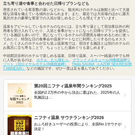
立ち寄り湯や食事と合わせた日帰りプランなども
用意されている客室数の違いなどから、観光向けのホテルは旅館と比べて大規
模な浴場を備えている傾向がみられます。また、最近では大浴場のほかに露天
風呂付きの豪華な客室での入浴が楽しめるところも増えてきています。
温泉をアピールしているホテルのなかには、立ち寄り湯として宿泊客以外の利
用者を受け入れていたり、入浴と食事がセットになった日帰りプランを提供し
ている施設も多いので、気になっているホテルの雰囲気を確かめるために使っ
てみたり、特別な日の食事会や温泉デートなどに利用したりするのもオスス
メ。たくさんのホテルが立ち並ぶ温泉地では、宿泊する施設とは別のホテルの
お風呂に立ち寄ることで、ちょっとした湯めぐりも楽しめます。
中頭郡読谷村のホテルで楽しめる温泉、日帰り温泉、スーパー銭湯の中でも特
に人気があるのは、
ホテル むら咲むら
、
グランドメルキュール沖縄残波岬リ
ゾート（旧ロイヤルホテル沖縄残波岬）
、
Thida SAUNA（LAZOR SEA RESOR
T ANNEX内）
などの施設です。ぜひ一度は足を運んでみてください。
第20回ニフティ温泉年間ランキング2025
全国約2.2万件の中から頂点に選ばれた、2025年の人
気施設は…
ニフティ温泉 サウナランキング2026
おふろ好きユーザーの投票により、全国No.1サウナが
決定！