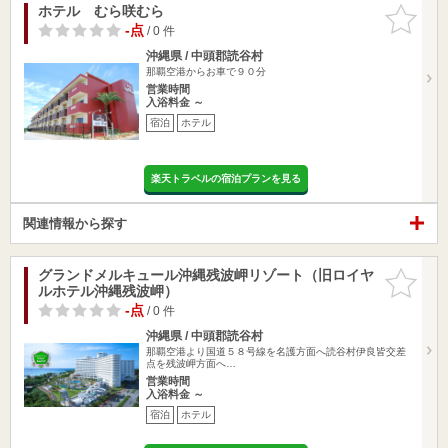
ホテル むら咲むら
お気に入
りに追加
-点
/ 0 件
沖縄県 / 中頭郡読谷村
那覇空港からお車で９０分
営業時間
入浴料金 ～
宿泊
ホテル
楽天トラベルの宿泊プランを見る
関連情報から探す
グランドメルキュール沖縄残波岬リゾート（旧ロイヤ
お気に入
ルホテル沖縄残波岬）
りに追加
-点
/ 0 件
沖縄県 / 中頭郡読谷村
那覇空港より国道５８号線を名護方面へ読谷村伊良皆交差
点を残波岬方面へ…
営業時間
入浴料金 ～
宿泊
ホテル