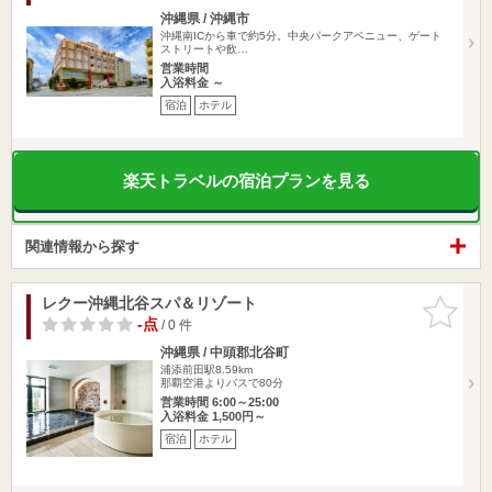
沖縄県 / 沖縄市
沖縄南ICから車で約5分。中央パークアベニュー、ゲート
ストリートや飲…
営業時間
入浴料金 ～
宿泊
ホテル
楽天トラベルの宿泊プランを見る
関連情報から探す
レクー沖縄北谷スパ＆リゾート
お気に入
りに追加
-点
/ 0 件
沖縄県 / 中頭郡北谷町
浦添前田駅8.59km
那覇空港よりバスで80分
営業時間 6:00～25:00
入浴料金 1,500円～
宿泊
ホテル