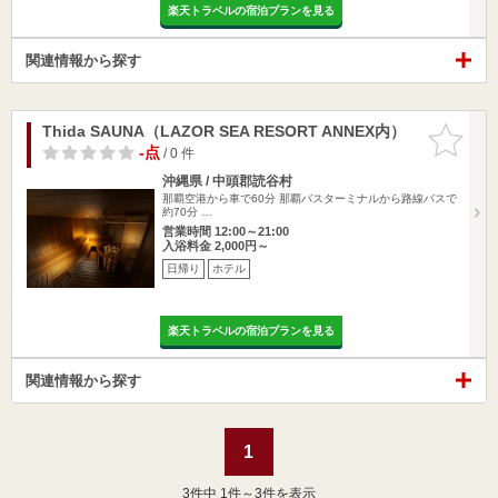
楽天トラベルの宿泊プランを見る
関連情報から探す
Thida SAUNA（LAZOR SEA RESORT ANNEX内）
お気に入
りに追加
-点
/ 0 件
沖縄県 / 中頭郡読谷村
那覇空港から車で60分 那覇バスターミナルから路線バスで
約70分 …
営業時間 12:00～21:00
入浴料金 2,000円～
日帰り
ホテル
楽天トラベルの宿泊プランを見る
関連情報から探す
1
3
件中 1件～3件を表示