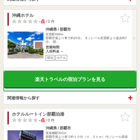
沖縄ホテル
お気に入
りに追加
-点
/ 0 件
沖縄県 / 那覇市
安里駅488m
那覇空港より車で約20分。 モノレール安里駅より徒歩約7
分。 国…
営業時間
入浴料金 ～
宿泊
ホテル
楽天トラベルの宿泊プランを見る
関連情報から探す
ホテルルートイン那覇泊港
お気に入
りに追加
-点
/ 0 件
沖縄県 / 那覇市
美栄橋駅302m
那覇空港より車で約１０分（４．５ｋｍ）/モノレール美栄